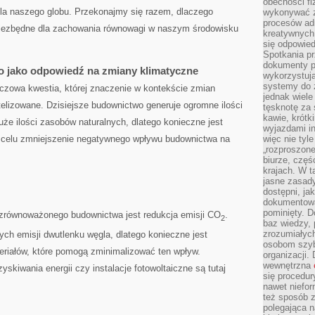
obecności fi
dla naszego globu. Przekonajmy się razem, dlaczego
wykonywać zd
procesów adm
iezbędne dla zachowania równowagi w naszym środowisku
kreatywnych 
się odpowied
Spotkania pr
dokumenty p
jako odpowiedź na zmiany klimatyczne
wykorzystują
systemy do 
zowa kwestia, której znaczenie⁤ w kontekście zmian
jednak wiele
elizowane. Dzisiejsze budownictwo generuje ogromne ilości
tęsknotę za
kawie, krótk
duże ilości zasobów naturalnych, dlatego konieczne jest
wyjazdami in
celu zmniejszenie negatywnego wpływu budownictwa na⁣
więc nie tyle
„rozproszon
biurze, częś
krajach. W t
jasne zasady
dostępni, ja
dokumentować
pominięty. D
zrównoważonego budownictwa jest redukcja emisji CO
.
2
baz wiedzy,
zrozumiałych
ch emisji dwutlenku węgla,⁣ dlatego konieczne jest
osobom szybk
eriałów, które pomogą zminimalizować ten wpływ.
organizacji.
wewnętrzna
skiwania energii czy instalacje fotowoltaiczne są tutaj
się procedur
nawet niefor
też sposób z
polegająca n