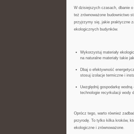
W dzisiejszych czasach, dbanie o ś
też zrównoważone budownictwo sta
przyjrzymy się, ⁤jakie praktyczne
ekologicznych‌ budynków.
Wykorzystuj materiały ekologi
na naturalne materiały takie j
Dbaj ‌o efektywność energetycz
stosuj izolacje termiczne i inst
Uwzględnij gospodarkę wodną –
technologie recyrkulacji wody d
Oprócz tego, warto również zadbać
przyrodę. To tylko kilka ‍kroków, 
⁣ekologiczne i zrównoważone.