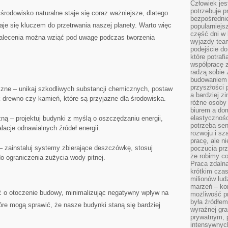
Człowiek jes
potrzebuje p
rodowisko naturalne ‍staje się coraz ważniejsze, dlatego
bezpośrednie
je się kluczem do przetrwania naszej planety. Warto więc
popularniejs
część dni w 
 zalecenia można‌ wziąć pod uwagę podczas tworzenia
wyjazdy team
podejście do
które potraf
współpracę z
radzą sobie 
budowaniem k
przyszłości 
czne – unikaj szkodliwych substancji chemicznych, postaw
a bardziej z
ak drewno czy kamień, które są przyjazne dla środowiska.
różne osoby 
biurem a do
elastycznośc
ną – projektuj budynki z myślą o oszczędzaniu energii,
potrzeba se
alacje odnawialnych źródeł⁣ energii.
rozwoju i sz
pracę, ale ni
 zainstaluj systemy⁢ zbierające deszczówkę, stosuj
poczucia prz
że robimy c
o ograniczenia zużycia​ wody ‍pitnej.
Praca zdalna
krótkim cza
milionów lud
marzeń – kon
​ o‍ otoczenie budowy, minimalizując negatywny wpływ na​
możliwość p
była źródłem
które mogą sprawić, że nasze budynki staną się bardziej
wyraźnej gr
prywatnym, p
intensywnyc