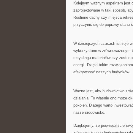
Kolejnym ważnym aspektem jest‌ 
zaprojektowane w taki sposób, aby
Roślinne dachy czy miejsca rekreac
⁤przyczynić się ‍do poprawy stanu⁢ 
W dzisiejszych czasach istnieje w
wykorzystane w zrównoważonym b
recyklingu materiałów czy zastos
⁣energii. Dzięki takim rozwiązaniom
efektywność naszych budynków.
Ważne jest, aby budownictwo zrówn
działania. To właśnie ono może⁤ ok
pokoleń. Dlatego warto inwestowa
nasze środowisko.
Dziękujemy, że poświęciliście swó
zrównoważonego budownictwa jako k