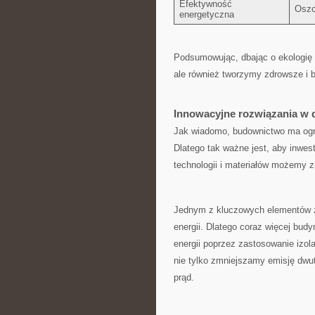
Efektywność
Oszc
energetyczna
Podsumowując, dbając o ekologię p
ale również ⁢tworzymy zdrowsze i 
Innowacyjne rozwiązania ⁤w
Jak wiadomo, budownictwo ma ogro
‌Dlatego tak ważne ⁢jest, aby ⁢inw
⁢technologii⁢ i materiałów możemy​
Jednym z kluczowych elementów z
energii. Dlatego coraz‍ więcej bud
energii‍ poprzez‍ zastosowanie izo
nie tylko zmniejszamy emisję dwut
prąd.