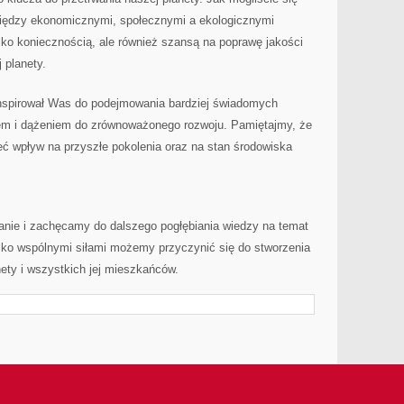
iędzy⁣ ekonomicznymi, społecznymi⁣ a ekologicznymi
lko koniecznością, ale również szansą na poprawę jakości⁢
 planety.
inspirował Was do podejmowania bardziej ​świadomych
em i dążeniem do zrównoważonego rozwoju. Pamiętajmy, że⁢
 wpływ na ⁤przyszłe pokolenia oraz na‌ stan środowiska
ie i zachęcamy do dalszego pogłębiania wiedzy na temat
o ‍wspólnymi siłami możemy przyczynić się do⁣ stworzenia
nety i wszystkich jej mieszkańców.