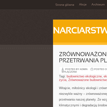
Akcje
Archiwum
Strona główna
NARCIARST
ZRÓWNOWAŻONE
PRZETRWANIA P
POSTED BY ADMIN
POSTED ON
WYŁĄCZONA
Tagi:
budownictwo ekologiczne
,
ek
życia
,
Zrównoważone budownictw
Witajcie, miłośnicy ekologii i zr
niezwykle ważny – zrównoważonego
przetrwania naszej planety. Ze w
klimatycznymi i degradacją środo