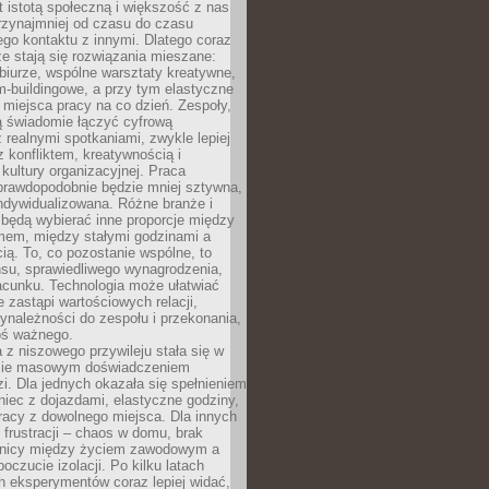
t istotą społeczną i większość z nas
rzynajmniej od czasu do czasu
go kontaktu z innymi. Dlatego coraz
ze stają się rozwiązania mieszane:
biurze, wspólne warsztaty kreatywne,
-buildingowe, a przy tym elastyczne
 miejsca pracy na co dzień. Zespoły,
ią świadomie łączyć cyfrową
 realnymi spotkaniami, zwykle lepiej
z konfliktem, kreatywnością i
ultury organizacyjnej. Praca
prawdopodobnie będzie mniej sztywna,
indywidualizowana. Różne branże i
będą wybierać inne proporcje między
mem, między stałymi godzinami a
ią. To, co pozostanie wspólne, to
nsu, sprawiedliwego wynagrodzenia,
acunku. Technologia może ułatwiać
e zastąpi wartościowych relacji,
ynależności do zespołu i przekonania,
oś ważnego.
 z niszowego przywileju stała się w
sie masowym doświadczeniem
zi. Dla jednych okazała się spełnieniem
iec z dojazdami, elastyczne godziny,
racy z dowolnego miejsca. Dla innych
 frustracji – chaos w domu, brak
anicy między życiem zawodowym a
oczucie izolacji. Po kilku latach
h eksperymentów coraz lepiej widać,