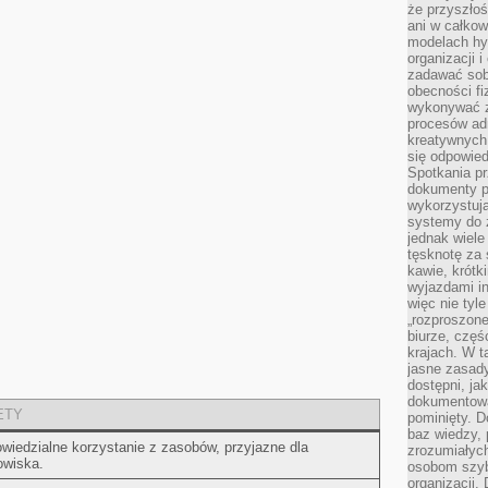
że przyszłoś
ani w całkow
modelach hy
organizacji 
zadawać sob
obecności fi
wykonywać zd
procesów adm
kreatywnych 
się odpowied
Spotkania pr
dokumenty p
wykorzystują
systemy do 
jednak wiele
tęsknotę za
kawie, krótk
wyjazdami in
więc nie tyle
„rozproszon
biurze, częś
krajach. W t
jasne zasady
dostępni, ja
dokumentować
ETY
pominięty. D
baz wiedzy,
wiedzialne korzystanie z zasobów, przyjazne dla
zrozumiałych
owiska.
osobom szybk
organizacji.