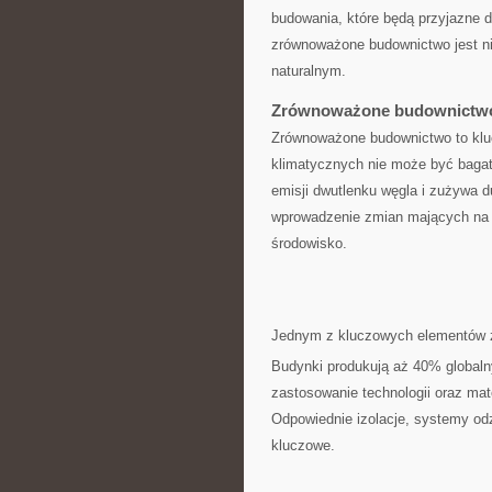
budowania, które będą ​przyjazne 
zrównoważone budownictwo jest n
naturalnym.
Zrównoważone budownictwo 
Zrównoważone budownictwo to kluc
klimatycznych nie może być bagat
emisji dwutlenku‍ węgla i⁤ zużywa 
wprowadzenie zmian mających na 
środowisko.
Jednym z kluczowych elementów ‍
Budynki produkują aż 40% globalny
zastosowanie technologii oraz mat
Odpowiednie izolacje, systemy odzy
kluczowe.