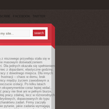
SCRIBE
FACEBOOK
TWITTER
 z niszowego przywileju stała się w
sie masowym doświadczeniem
zi. Dla jednych okazała się spełnieniem
iec z dojazdami, elastyczne godziny,
racy z dowolnego miejsca. Dla innych
 frustracji – chaos w domu, brak
anicy między życiem zawodowym a
oczucie izolacji. Po kilku latach
h eksperymentów coraz lepiej widać,
ć pracy nie tkwi ani w pełnym biurze,
itej pracy zdalnej, lecz w różnorodnych
brydowych, dopasowanych do typu
i charakteru zadań. Firmy zaczęły
ie pytanie, jakie zadania wymagają