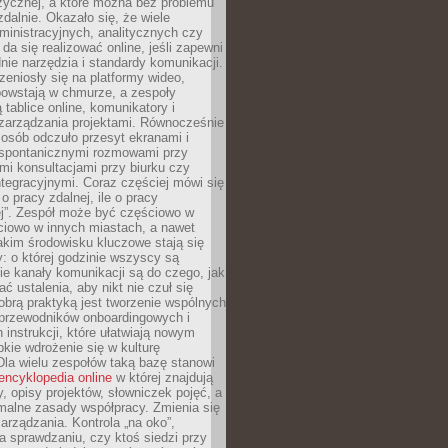
zycznej, a które można bez problemu
alnie. Okazało się, że wiele
inistracyjnych, analitycznych czy
da się realizować online, jeśli zapewni
nie narzędzia i standardy komunikacji.
zeniosły się na platformy wideo,
owstają w chmurze, a zespoły
 tablice online, komunikatory i
zarządzania projektami. Równocześnie
 osób odczuło przesyt ekranami i
 spontanicznymi rozmowami przy
imi konsultacjami przy biurku czy
tegracyjnymi. Coraz częściej mówi się
 o pracy zdalnej, ile o pracy
ej”. Zespół może być częściowo w
ciowo w innych miastach, a nawet
akim środowisku kluczowe stają się
: o której godzinie wszyscy są
kie kanały komunikacji są do czego, jak
 ustalenia, aby nikt nie czuł się
obrą praktyką jest tworzenie wspólnych
 przewodników onboardingowych i
 instrukcji, które ułatwiają nowym
ie wdrożenie się w kulturę
 Dla wielu zespołów taką bazę stanowi
encyklopedia online
w której znajdują
y, opisy projektów, słowniczek pojęć, a
malne zasady współpracy. Zmienia się
arządzania. Kontrola „na oko”,
a sprawdzaniu, czy ktoś siedzi przy