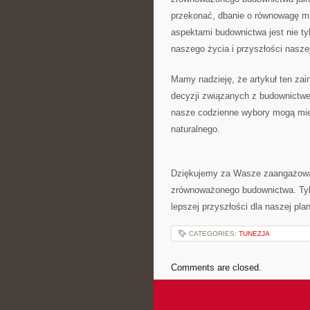
⁣przekonać, dbanie o równowagę m
aspektami budownictwa jest nie ty
naszego życia i przyszłości naszej
Mamy nadzieję, że artykuł ten za
decyzji związanych z budownictw
nasze codzienne wybory mogą mieć
naturalnego.
Dziękujemy za Wasze zaangażowan
zrównoważonego budownictwa. Tylk
lepszej przyszłości dla naszej pla
CATEGORIES:
TUNEZJA
Comments are closed.