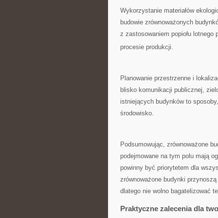
Wykorzystanie materiałów ekologi
budowie zrównoważonych budynków.
z zastosowaniem popiołu​ lotnego
procesie produkcji.
Planowanie przestrzenne⁤ i⁢ lokaliz
blisko komunikacji publicznej, zi
istniejących budynków⁢ to sposob
środowisko.
Podsumowując, zrównoważone budown
podejmowane na tym ⁢polu mają og
powinny być priorytetem dla wszy
zrównoważone budynki​ przynoszą 
dlatego‍ nie wolno⁤ bagatelizować t
Praktyczne zalecenia dla tw