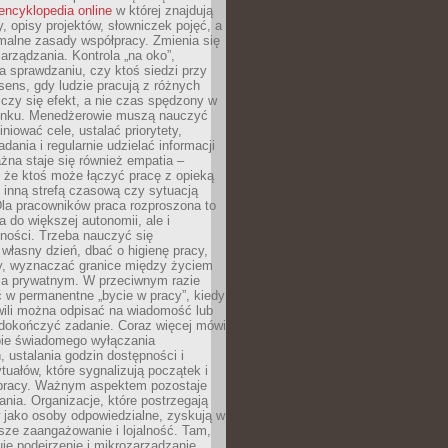
encyklopedia online
w której znajdują
y, opisy projektów, słowniczek pojęć, a
malne zasady współpracy. Zmienia się
arządzania. Kontrola „na oko”,
a sprawdzaniu, czy ktoś siedzi przy
i sens, gdy ludzie pracują z różnych
 Liczy się efekt, a nie czas spędzony w
nku. Menedżerowie muszą nauczyć
iniować cele, ustalać priorytety,
dania i regularnie udzielać informacji
żna staje się również empatia –
 że ktoś może łączyć pracę z opieką
 inną strefą czasową czy sytuacją
Dla pracowników praca rozproszona to
a do większej autonomii, ale i
ności. Trzeba nauczyć się
własny dzień, dbać o higienę pracy,
wy, wyznaczać granice między życiem
 prywatnym. W przeciwnym razie
 w permanentne „bycie w pracy”, kiedy
wili można odpisać na wiadomość lub
 dokończyć zadanie. Coraz więcej mówi
ebie świadomego wyłączania
 ustalania godzin dostępności i
tuałów, które sygnalizują początek i
 pracy. Ważnym aspektem pozostaje
ania. Organizacje, które postrzegają
 jako osoby odpowiedzialne, zyskują w
sze zaangażowanie i lojalność. Tam,
je podejrzenie i mikrozarządzanie,