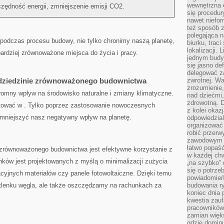
wewnętrzna
zędność energii, zmniejszenie emisji CO2.
się procedur
nawet niefor
też sposób z
polegająca n
odczas‍ procesu⁢ budowy, nie tylko chronimy naszą planetę,​
biurku, trac
lokalizacji.
bardziej zrównoważone miejsca do życia i pracy.
jednym budy
się jasno def
delegować za
zwrotnej. Wa
 dziedzinie zrównoważonego budownictwa
zrozumienie,
mny ‌wpływ ⁣na środowisko naturalne i zmiany klimatyczne.
nad dziećmi,
zdrowotną. 
estować w ‍. Tylko poprzez zastosowanie ‌nowoczesnych
z kolei okazj
 zmniejszyć nasz⁤ negatywny wpływ na planetę.
odpowiedzial
organizować 
robić przer
zawodowym a
łatwo popaść
równoważonego ⁤budownictwa jest efektywne korzystanie z
w każdej ch
ynków jest ⁤projektowanych z myślą o minimalizacji zużycia
„na szybko”
się o potrz
lacyjnych⁤ materiałów czy panele fotowoltaiczne. Dzięki temu
powiadomień,
budowania ry
lenku węgla, ale także oszczędzamy na ‌rachunkach⁢ za⁣
koniec dnia
kwestia zauf
pracowników
zamian więk
gdzie dominu