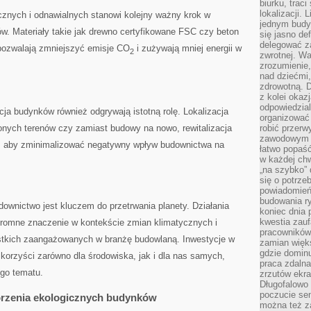
biurku, trac
lokalizacji.
cznych i odnawialnych stanowi kolejny ważny krok w
jednym budy
 Materiały takie jak drewno certyfikowane FSC czy beton
się jasno def
delegować za
 pozwalają zmniejszyć emisje CO
i zużywają mniej energii w
2
zwrotnej. Wa
zrozumienie,
nad dziećmi,
zdrowotną. 
z kolei okazj
odpowiedzial
acja budynków ‍również odgrywają istotną rolę. Lokalizacja ​
organizować 
robić przer
elonych terenów czy zamiast budowy na nowo, rewitalizacja
zawodowym a
y, aby zminimalizować negatywny wpływ budownictwa na
łatwo popaść
w każdej ch
„na szybko”
się o potrz
powiadomień,
budowania ry
ictwo jest‌ kluczem do⁣ przetrwania‍ planety. Działania
koniec dnia
kwestia zauf
romne⁢ znaczenie w kontekście zmian klimatycznych i
pracowników
stkich zaangażowanych w ‌branżę budowlaną. Inwestycje w
zamian więk
gdzie dominu
korzyści zarówno dla środowiska, jak i dla nas samych,
praca zdalna
ego ⁤tematu.
zrzutów ekr
Długofalowo 
poczucie se
orzenia ​ekologicznych budynków
można też z