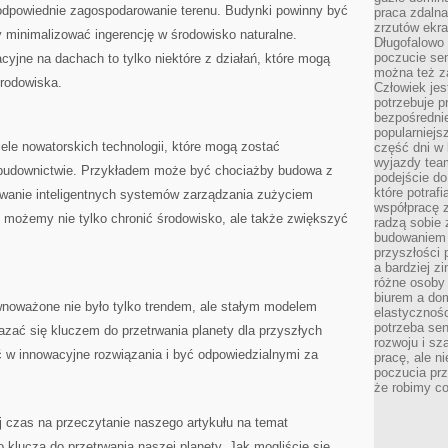
odpowiednie zagospodarowanie terenu. Budynki powinny być
praca zdalna
zrzutów ekr
 minimalizować ingerencję w środowisko naturalne.
Długofalowo 
poczucie se
yjne na dachach to ⁢tylko niektóre z działań, ⁤które⁤ mogą
można też z
środowiska.
Człowiek jes
potrzebuje p
bezpośrednie
popularniejs
iele nowatorskich technologii, które mogą zostać
część dni w 
wyjazdy team
udownictwie. Przykładem może być chociażby budowa z
podejście do
które potraf
owanie inteligentnych systemów zarządzania zużyciem
współpracę z
⁣ możemy ‍nie tylko ⁣chronić środowisko, ale także zwiększyć‌
radzą sobie 
budowaniem k
przyszłości 
a bardziej z
różne osoby 
biurem a do
oważone⁢ nie było tylko trendem,‍ ale‌ stałym modelem
elastycznośc
potrzeba se
azać się ⁤kluczem do przetrwania planety dla przyszłych
rozwoju i sz
ć w innowacyjne rozwiązania i być odpowiedzialnymi za
pracę, ale ni
poczucia prz
że robimy c
j czas na⁢ przeczytanie naszego artykułu na temat
lucza​ do przetrwania naszej planety. Jak⁤ mogliście się