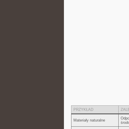
PRZYKŁAD
ZAL
Odpo
Materiały naturalne
środ