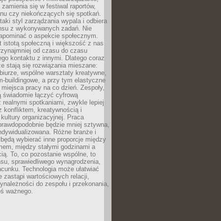
 zamienia się w festiwal raportów,
anu czy niekończących się spotkań.
taki styl zarządzania wypala i odbiera
nsu z wykonywanych zadań. Nie
apominać o aspekcie społecznym.
t istotą społeczną i większość z nas
rzynajmniej od czasu do czasu
go kontaktu z innymi. Dlatego coraz
ze stają się rozwiązania mieszane:
biurze, wspólne warsztaty kreatywne,
-buildingowe, a przy tym elastyczne
 miejsca pracy na co dzień. Zespoły,
ią świadomie łączyć cyfrową
 realnymi spotkaniami, zwykle lepiej
z konfliktem, kreatywnością i
ultury organizacyjnej. Praca
prawdopodobnie będzie mniej sztywna,
indywidualizowana. Różne branże i
będą wybierać inne proporcje między
mem, między stałymi godzinami a
ią. To, co pozostanie wspólne, to
nsu, sprawiedliwego wynagrodzenia,
acunku. Technologia może ułatwiać
e zastąpi wartościowych relacji,
ynależności do zespołu i przekonania,
oś ważnego.