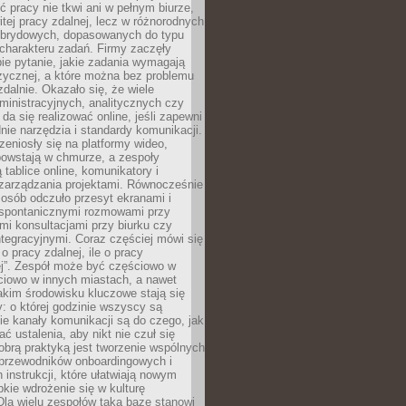
ć pracy nie tkwi ani w pełnym biurze,
itej pracy zdalnej, lecz w różnorodnych
brydowych, dopasowanych do typu
i charakteru zadań. Firmy zaczęły
ie pytanie, jakie zadania wymagają
zycznej, a które można bez problemu
alnie. Okazało się, że wiele
inistracyjnych, analitycznych czy
da się realizować online, jeśli zapewni
nie narzędzia i standardy komunikacji.
zeniosły się na platformy wideo,
owstają w chmurze, a zespoły
 tablice online, komunikatory i
zarządzania projektami. Równocześnie
 osób odczuło przesyt ekranami i
 spontanicznymi rozmowami przy
imi konsultacjami przy biurku czy
tegracyjnymi. Coraz częściej mówi się
 o pracy zdalnej, ile o pracy
ej”. Zespół może być częściowo w
ciowo w innych miastach, a nawet
akim środowisku kluczowe stają się
: o której godzinie wszyscy są
kie kanały komunikacji są do czego, jak
 ustalenia, aby nikt nie czuł się
obrą praktyką jest tworzenie wspólnych
 przewodników onboardingowych i
 instrukcji, które ułatwiają nowym
ie wdrożenie się w kulturę
 Dla wielu zespołów taką bazę stanowi