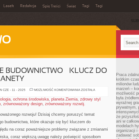
Lasek
Redakcja
Tagi
Tagi
Spis Treści
Świat
SUB
WO
 BUDOWNICTWO – KLUCZ DO
Praca zdalna
LANETY
krótkim cza
milionów lud
marzeń – kon
ZRÓWNOWAŻONE
 CZE - 11 - 2025
MOŻLIWOŚĆ KOMENTOWANIA
ZOSTAŁA
możliwość p
BUDOWNICTWO
–
była źródłem
ologia
,
ochrona środowiska
,
planeta Ziemia
,
zdrowy styl
KLUCZ
wyraźnej gr
o
,
zrównoważony design
,
zrównoważony rozwój.
DO
PRZETRWANIA
prywatnym, p
PLANETY
intensywnyc
ównoważonego rozwoju! Dzisiaj chcemy poruszyć temat
że przyszłoś
ani w całkow
 ‍budownictwa, ⁣które okazuje się być kluczem do
modelach hy
zględu na coraz poważniejsze problemy związane​ z zmianami
organizacji 
zadawać sob
wiska, coraz większą uwagę należy poświęcić sposobom