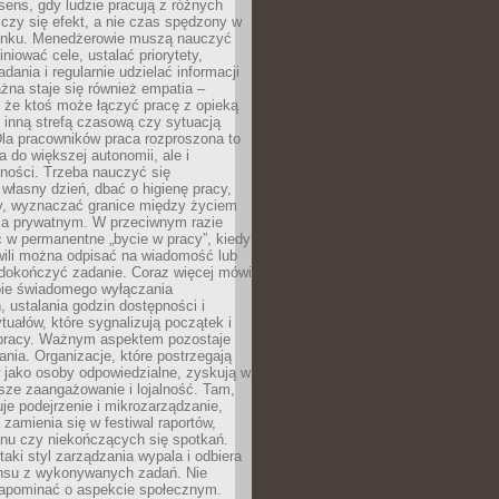
i sens, gdy ludzie pracują z różnych
 Liczy się efekt, a nie czas spędzony w
nku. Menedżerowie muszą nauczyć
iniować cele, ustalać priorytety,
dania i regularnie udzielać informacji
żna staje się również empatia –
 że ktoś może łączyć pracę z opieką
 inną strefą czasową czy sytuacją
Dla pracowników praca rozproszona to
a do większej autonomii, ale i
ności. Trzeba nauczyć się
własny dzień, dbać o higienę pracy,
wy, wyznaczać granice między życiem
 prywatnym. W przeciwnym razie
 w permanentne „bycie w pracy”, kiedy
wili można odpisać na wiadomość lub
 dokończyć zadanie. Coraz więcej mówi
ebie świadomego wyłączania
 ustalania godzin dostępności i
tuałów, które sygnalizują początek i
 pracy. Ważnym aspektem pozostaje
ania. Organizacje, które postrzegają
 jako osoby odpowiedzialne, zyskują w
sze zaangażowanie i lojalność. Tam,
je podejrzenie i mikrozarządzanie,
 zamienia się w festiwal raportów,
anu czy niekończących się spotkań.
taki styl zarządzania wypala i odbiera
nsu z wykonywanych zadań. Nie
apominać o aspekcie społecznym.