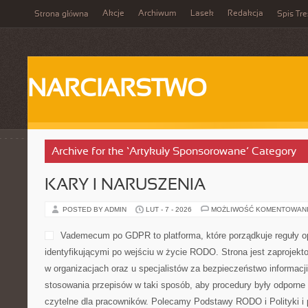
Akcje
Archiwum
Lasek
Redakcja
Strona główna
Spis Tre
NARCIARSTWO
Archive for the ‘Artykuły Sponsorowane’ Category
KARY I NARUSZENIA
POSTED BY ADMIN
LUT - 7 - 2026
MOŻLIWOŚĆ KOMENTOWAN
Vademecum po GDPR to platforma, które porządkuje reguły o
identyfikującymi po wejściu w życie RODO. Strona jest zaprojek
w organizacjach oraz u specjalistów za bezpieczeństwo informacji.
stosowania przepisów w taki sposób, aby procedury były odporne 
czytelne dla pracowników. Polecamy Podstawy RODO i Polityki i