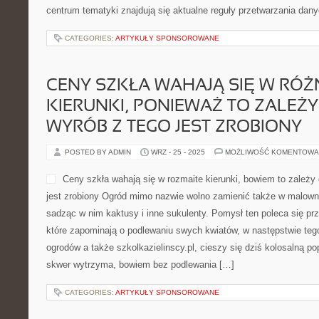
centrum tematyki znajdują się aktualne reguły przetwarzania dan
CATEGORIES:
ARTYKUŁY SPONSOROWANE
CENY SZKŁA WAHAJĄ SIĘ W RÓ
KIERUNKI, PONIEWAŻ TO ZALEŻY
WYRÓB Z TEGO JEST ZROBIONY
POSTED BY ADMIN
WRZ - 25 - 2025
MOŻLIWOŚĆ KOMENTOWA
Ceny szkła wahają się w rozmaite kierunki, bowiem to zależy 
jest zrobiony Ogród mimo nazwie wolno zamienić także w malowni
sadząc w nim kaktusy i inne sukulenty. Pomysł ten poleca się p
które zapominają o podlewaniu swych kwiatów, w następstwie tego
ogrodów a także szkolkazielinscy.pl, cieszy się dziś kolosalną po
skwer wytrzyma, bowiem bez podlewania […]
CATEGORIES:
ARTYKUŁY SPONSOROWANE