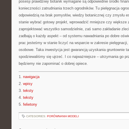
posesji prawdziwy botanik wymagane są odpowiednie środki fina
konieczności zatrudniania trzech ogrodników. Tu pielęgnacja ogr
odpowiedzią na brak pomysłów, wiedzy botanicznej czy zmysłu 
stanie wybrać gotowy projekt, wprowadzić mniejsze czy większe 
zaprojektować wszystko samodzielnie, zaś samo zakładanie zlec
zadbają o każdy aspekt – od systemu nawadniania po dobre oświe
prac jesteśmy w stanie liczyć na wsparcie w zakresie pielęgnacji,
osobowe. Taka inwestycja jest gwarancją uzyskania gruntownie tak
spodziewaliśmy się ujrzeć. I co najważniejsze – utrzymania go prze
będziemy nie zapominać o dobrej opiece.
1.
nawigacja
2.
wpisy
3.
teksty
4.
teksty
5.
felietony
CATEGORIES:
PORÓWNANIA MODELI