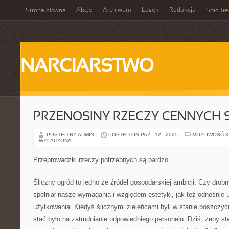
Akcje
Archiwum
Lasek
Redakcja
Strona główna
Spis Tre
NARCIARSTWO
PRZENOSINY RZECZY CENNYCH S
POSTED BY ADMIN
POSTED ON PAŹ - 12 - 2025
MOŻLIWOŚĆ 
WYŁĄCZONA
Przeprowadzki rzeczy potrzebnych są bardzo
Śliczny ogród to jedno ze źródeł gospodarskiej ambicji. Czy drobn
spełniał nasze wymagania i względem estetyki, jak też odnośnie 
użytkowania. Kiedyś ślicznymi zieleńcami byli w stanie poszczyci
stać było na zatrudnianie odpowiedniego personelu. Dziś, żeby s