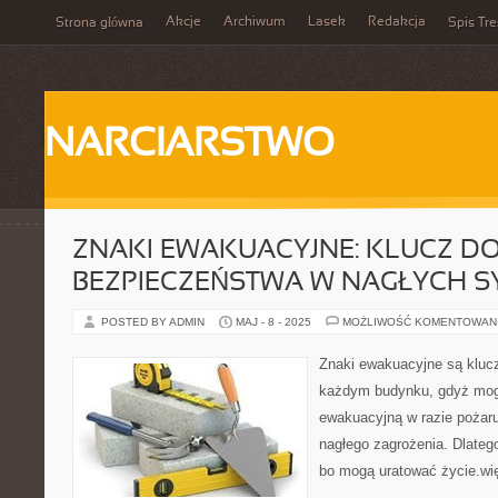
Akcje
Archiwum
Lasek
Redakcja
Strona główna
Spis Tre
NARCIARSTWO
ZNAKI EWAKUACYJNE: KLUCZ D
BEZPIECZEŃSTWA W NAGŁYCH S
POSTED BY ADMIN
MAJ - 8 - 2025
MOŻLIWOŚĆ KOMENTOWAN
Znaki ewakuacyjne są klu
każdym budynku, gdyż mog
ewakuacyjną w razie pożar
nagłego zagrożenia. Dlateg
bo mogą uratować życie.wię