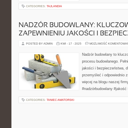
CATEGORIES:
TAJLANDIA
NADZÓR BUDOWLANY: KLUCZO
ZAPEWNIENIU JAKOŚCI I BEZPI
POSTED BY ADMIN
KWI - 17 - 2025
MOŻLIWOŚĆ KOMENTOWA
Nadzór budowlany to klucz
procesu budowlanego. Pełni
jakości i bezpieczeństwa, d
przemyśleć i odpowiednio 
więcej na blogu naszej firm
#nadzórbudowlany #jakość
CATEGORIES:
TANIEC AMATORSKI