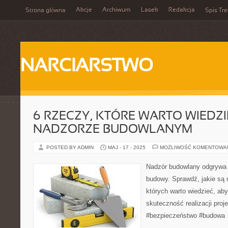
Akcje
Archiwum
Lasek
Redakcja
Strona główna
Spis Tre
NARCIARSTWO
6 RZECZY, KTÓRE WARTO WIEDZI
NADZORZE BUDOWLANYM
POSTED BY ADMIN
MAJ - 17 - 2025
MOŻLIWOŚĆ KOMENTOWA
Nadzór budowlany odgrywa 
budowy. Sprawdź, jakie są 
których warto wiedzieć, ab
skuteczność realizacji proj
#bezpieczeństwo #budowa