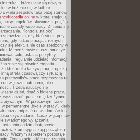
 instrukcji, które ułatwiają nowym
ie wdrożenie się w kulturę
 Dla wielu zespołów taką bazę stanowi
encyklopedia online
w której znajdują
y, opisy projektów, słowniczek pojęć, a
malne zasady współpracy. Zmienia się
arządzania. Kontrola „na oko”,
a sprawdzaniu, czy ktoś siedzi przy
i sens, gdy ludzie pracują z różnych
 Liczy się efekt, a nie czas spędzony w
nku. Menedżerowie muszą nauczyć
iniować cele, ustalać priorytety,
dania i regularnie udzielać informacji
żna staje się również empatia –
 że ktoś może łączyć pracę z opieką
 inną strefą czasową czy sytuacją
Dla pracowników praca rozproszona to
a do większej autonomii, ale i
ności. Trzeba nauczyć się
własny dzień, dbać o higienę pracy,
wy, wyznaczać granice między życiem
 prywatnym. W przeciwnym razie
 w permanentne „bycie w pracy”, kiedy
wili można odpisać na wiadomość lub
 dokończyć zadanie. Coraz więcej mówi
ebie świadomego wyłączania
 ustalania godzin dostępności i
tuałów, które sygnalizują początek i
 pracy. Ważnym aspektem pozostaje
ania. Organizacje, które postrzegają