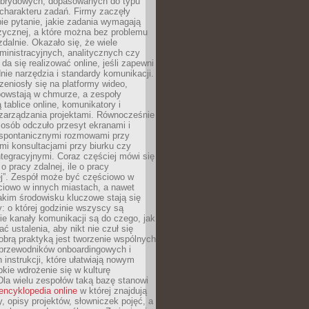
brydowych, dopasowanych do typu
i charakteru zadań. Firmy zaczęły
ie pytanie, jakie zadania wymagają
zycznej, a które można bez problemu
alnie. Okazało się, że wiele
inistracyjnych, analitycznych czy
da się realizować online, jeśli zapewni
nie narzędzia i standardy komunikacji.
zeniosły się na platformy wideo,
owstają w chmurze, a zespoły
 tablice online, komunikatory i
zarządzania projektami. Równocześnie
 osób odczuło przesyt ekranami i
 spontanicznymi rozmowami przy
imi konsultacjami przy biurku czy
tegracyjnymi. Coraz częściej mówi się
 o pracy zdalnej, ile o pracy
ej”. Zespół może być częściowo w
ciowo w innych miastach, a nawet
akim środowisku kluczowe stają się
: o której godzinie wszyscy są
kie kanały komunikacji są do czego, jak
 ustalenia, aby nikt nie czuł się
obrą praktyką jest tworzenie wspólnych
 przewodników onboardingowych i
 instrukcji, które ułatwiają nowym
ie wdrożenie się w kulturę
 Dla wielu zespołów taką bazę stanowi
encyklopedia online
w której znajdują
y, opisy projektów, słowniczek pojęć, a