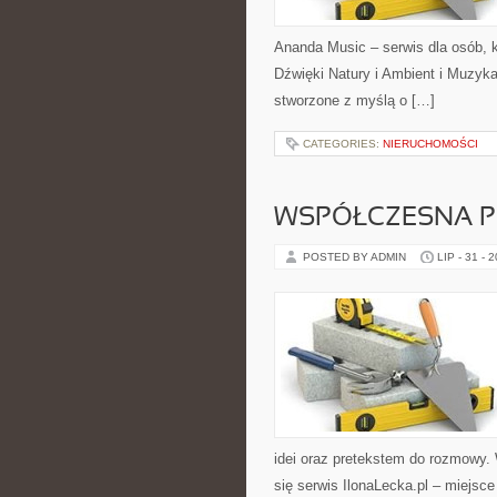
Ananda Music – serwis dla osób,
Dźwięki Natury i Ambient i Muzyk
stworzone z myślą o […]
CATEGORIES:
NIERUCHOMOŚCI
WSPÓŁCZESNA PR
POSTED BY ADMIN
LIP - 31 - 
idei oraz pretekstem do rozmowy. W
się serwis IlonaLecka.pl – miejs