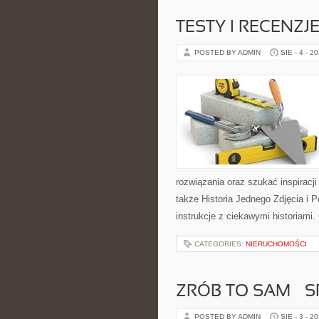
TESTY I RECENZJ
POSTED BY ADMIN
SIE - 4 - 2
rozwiązania oraz szukać inspiracj
także Historia Jednego Zdjęcia i 
instrukcje z ciekawymi historiami.
CATEGORIES:
NIERUCHOMOŚCI
ZRÓB TO SAM – 
POSTED BY ADMIN
SIE - 3 - 2