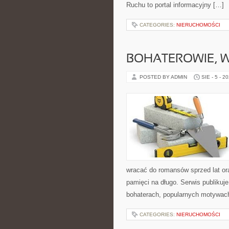
Ruchu to portal informacyjny […]
CATEGORIES:
NIERUCHOMOŚCI
BOHATEROWIE, 
POSTED BY ADMIN
SIE - 5 - 2
wracać do romansów sprzed lat ora
pamięci na długo. Serwis publiku
bohaterach, popularnych motywach
CATEGORIES:
NIERUCHOMOŚCI