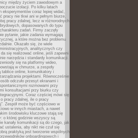
anicy między życiem zawodowym a
oczucie izolacji. Po kilku latach
h eksperymentów coraz lepiej widać,
ć pracy nie tkwi ani w pełnym biurze,
itej pracy zdalnej, lecz w różnorodnych
brydowych, dopasowanych do typu
i charakteru zadań. Firmy zaczęły
ie pytanie, jakie zadania wymagają
zycznej, a które można bez problemu
alnie. Okazało się, że wiele
inistracyjnych, analitycznych czy
da się realizować online, jeśli zapewni
nie narzędzia i standardy komunikacji.
zeniosły się na platformy wideo,
owstają w chmurze, a zespoły
 tablice online, komunikatory i
zarządzania projektami. Równocześnie
 osób odczuło przesyt ekranami i
 spontanicznymi rozmowami przy
imi konsultacjami przy biurku czy
tegracyjnymi. Coraz częściej mówi się
 o pracy zdalnej, ile o pracy
ej”. Zespół może być częściowo w
ciowo w innych miastach, a nawet
akim środowisku kluczowe stają się
: o której godzinie wszyscy są
kie kanały komunikacji są do czego, jak
 ustalenia, aby nikt nie czuł się
obrą praktyką jest tworzenie wspólnych
 przewodników onboardingowych i