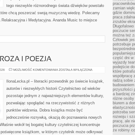
pracowników
tego niezwykle różnorodnego świata dźwięków powstało
zamian więk
gdzie dominu
 które chcą poszerzać swoją muzyczną wiedzę. Polecamy
praca zdalna
a Relaksacyjna i Medytacyjna. Ananda Music to miejsce
zrzutów ekr
Długofalowo 
poczucie se
można też z
Człowiek jes
potrzebuje p
bezpośrednie
popularniejs
część dni w 
OZA I POEZJA
wyjazdy team
podejście do
WSPÓŁCZESNA
2026
MOŻLIWOŚĆ KOMENTOWANIA
ZOSTAŁA WYŁĄCZONA
które potraf
PROZA
współpracę z
I
POEZJA
radzą sobie 
IlonaLecka.pl – literacki przewodnik po świecie książek,
budowaniem k
autorów i niezwykłych historii Czytelnictwo od wieków
przyszłości 
a bardziej z
pozostaje jednym z najważniejszych elementów kultury,
różne osoby 
pozwalając spoglądać na rzeczywistość z różnych
biurem a do
elastycznośc
punktów widzenia. Dobra książka może być
potrzeba se
rozwoju i sz
jednocześnie rozrywką, okazją do poznawania nowych
pracę, ale ni
łaśnie wokół tej bogatej kultury czytelniczej koncentruje
poczucia prz
że robimy c
ce poświęcone książkom, w którym czytelnik może odkrywać