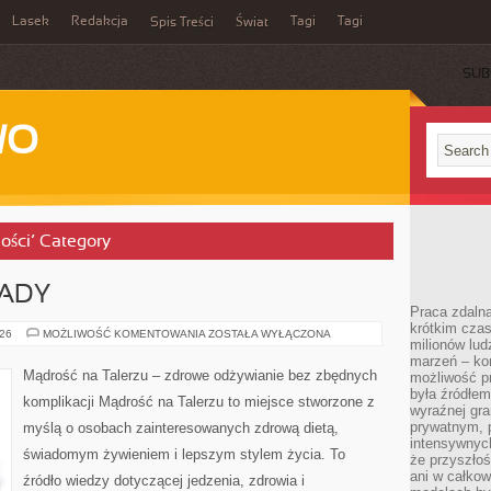
Lasek
Redakcja
Tagi
Tagi
Spis Treści
Świat
SUB
WO
ości’ Category
IADY
Praca zdalna
krótkim cza
PRZEPISY
026
MOŻLIWOŚĆ KOMENTOWANIA
ZOSTAŁA WYŁĄCZONA
milionów lud
NA
OBIADY
marzeń – kon
Mądrość na Talerzu – zdrowe odżywianie bez zbędnych
możliwość p
była źródłem
komplikacji Mądrość na Talerzu to miejsce stworzone z
wyraźnej gr
prywatnym, p
myślą o osobach zainteresowanych zdrową dietą,
intensywnyc
świadomym żywieniem i lepszym stylem życia. To
że przyszłoś
ani w całkow
źródło wiedzy dotyczącej jedzenia, zdrowia i