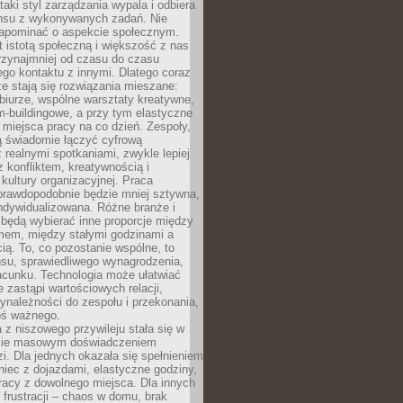
taki styl zarządzania wypala i odbiera
nsu z wykonywanych zadań. Nie
apominać o aspekcie społecznym.
t istotą społeczną i większość z nas
rzynajmniej od czasu do czasu
go kontaktu z innymi. Dlatego coraz
ze stają się rozwiązania mieszane:
biurze, wspólne warsztaty kreatywne,
-buildingowe, a przy tym elastyczne
 miejsca pracy na co dzień. Zespoły,
ią świadomie łączyć cyfrową
 realnymi spotkaniami, zwykle lepiej
z konfliktem, kreatywnością i
ultury organizacyjnej. Praca
prawdopodobnie będzie mniej sztywna,
indywidualizowana. Różne branże i
będą wybierać inne proporcje między
mem, między stałymi godzinami a
ią. To, co pozostanie wspólne, to
nsu, sprawiedliwego wynagrodzenia,
acunku. Technologia może ułatwiać
e zastąpi wartościowych relacji,
ynależności do zespołu i przekonania,
oś ważnego.
 z niszowego przywileju stała się w
sie masowym doświadczeniem
zi. Dla jednych okazała się spełnieniem
iec z dojazdami, elastyczne godziny,
racy z dowolnego miejsca. Dla innych
 frustracji – chaos w domu, brak