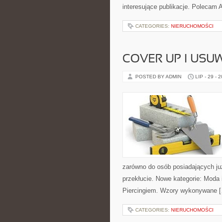
interesujące publikacje. Polecam An
CATEGORIES:
NIERUCHOMOŚCI
COVER UP I USU
POSTED BY ADMIN
LIP - 29 - 
zarówno do osób posiadających już 
przekłucie. Nowe kategorie: Moda 
Piercingiem. Wzory wykonywane 
CATEGORIES:
NIERUCHOMOŚCI