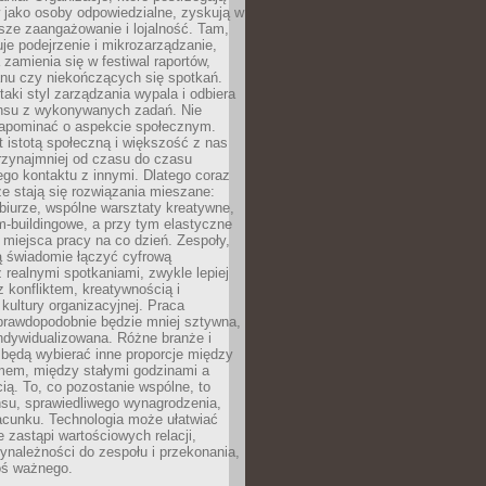
 jako osoby odpowiedzialne, zyskują w
sze zaangażowanie i lojalność. Tam,
je podejrzenie i mikrozarządzanie,
 zamienia się w festiwal raportów,
anu czy niekończących się spotkań.
taki styl zarządzania wypala i odbiera
nsu z wykonywanych zadań. Nie
apominać o aspekcie społecznym.
t istotą społeczną i większość z nas
rzynajmniej od czasu do czasu
go kontaktu z innymi. Dlatego coraz
ze stają się rozwiązania mieszane:
biurze, wspólne warsztaty kreatywne,
-buildingowe, a przy tym elastyczne
 miejsca pracy na co dzień. Zespoły,
ią świadomie łączyć cyfrową
 realnymi spotkaniami, zwykle lepiej
z konfliktem, kreatywnością i
ultury organizacyjnej. Praca
prawdopodobnie będzie mniej sztywna,
indywidualizowana. Różne branże i
będą wybierać inne proporcje między
mem, między stałymi godzinami a
ią. To, co pozostanie wspólne, to
nsu, sprawiedliwego wynagrodzenia,
acunku. Technologia może ułatwiać
e zastąpi wartościowych relacji,
ynależności do zespołu i przekonania,
oś ważnego.