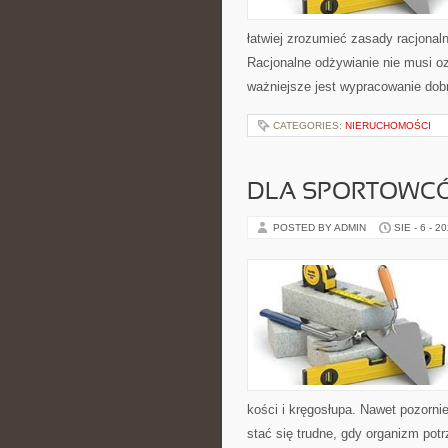
łatwiej zrozumieć zasady racjonal
Racjonalne odżywianie nie musi ozn
ważniejsze jest wypracowanie do
CATEGORIES:
NIERUCHOMOŚCI
DLA SPORTOWC
POSTED BY ADMIN
SIE - 6 - 2
kości i kręgosłupa. Nawet pozorni
stać się trudne, gdy organizm pot