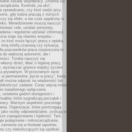
malne zasady współpracy. Zmienia się
arządzania. Kontrola „na oko”,
a sprawdzaniu, czy ktoś siedzi przy
i sens, gdy ludzie pracują z różnych
 Liczy się efekt, a nie czas spędzony w
nku. Menedżerowie muszą nauczyć
iniować cele, ustalać priorytety,
dania i regularnie udzielać informacji
żna staje się również empatia –
 że ktoś może łączyć pracę z opieką
 inną strefą czasową czy sytuacją
Dla pracowników praca rozproszona to
a do większej autonomii, ale i
ności. Trzeba nauczyć się
własny dzień, dbać o higienę pracy,
wy, wyznaczać granice między życiem
 prywatnym. W przeciwnym razie
 w permanentne „bycie w pracy”, kiedy
wili można odpisać na wiadomość lub
 dokończyć zadanie. Coraz więcej mówi
ebie świadomego wyłączania
 ustalania godzin dostępności i
tuałów, które sygnalizują początek i
 pracy. Ważnym aspektem pozostaje
ania. Organizacje, które postrzegają
 jako osoby odpowiedzialne, zyskują w
sze zaangażowanie i lojalność. Tam,
je podejrzenie i mikrozarządzanie,
 zamienia się w festiwal raportów,
anu czy niekończących się spotkań.