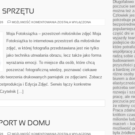
Długofalowo 
poczucie se
E SPRZĘTU
można też z
Człowiek jes
potrzebuje p
TESTY
026
MOŻLIWOŚĆ KOMENTOWANIA
ZOSTAŁA WYŁĄCZONA
bezpośrednie
I
popularniejs
RECENZJE
SPRZĘTU
część dni w 
Moja Fotoksiążka – przestrzeń miłośników zdjęć Moja
wyjazdy team
Fotoksiążka to internetowa przestrzeń dla miłośników
podejście do
które potraf
zdjęć, w której fotografia przedstawiana jest nie tylko
współpracę z
jako technika utrwalania obrazu, lecz także jako forma
radzą sobie 
budowaniem k
wyrażania emocji. To miejsce dla osób, które chcą
przyszłości 
a bardziej z
poszerzać fotograficzną wiedzę, poznawać ciekawe
różne osoby 
i do tworzenia drukowanych pamiątek ze zdjęciami. Zobacz
biurem a do
elastycznośc
Postprodukcja i Edycja Zdjęć. Serwis łączy konkretne
potrzeba se
 Czytelnik […]
rozwoju i sz
pracę, ale ni
poczucia prz
że robimy c
Praca zdalna
krótkim cza
milionów lud
SPORT W DOMU
marzeń – kon
możliwość p
była źródłem
ZRÓB
026
MOŻLIWOŚĆ KOMENTOWANIA
ZOSTAŁA WYŁĄCZONA