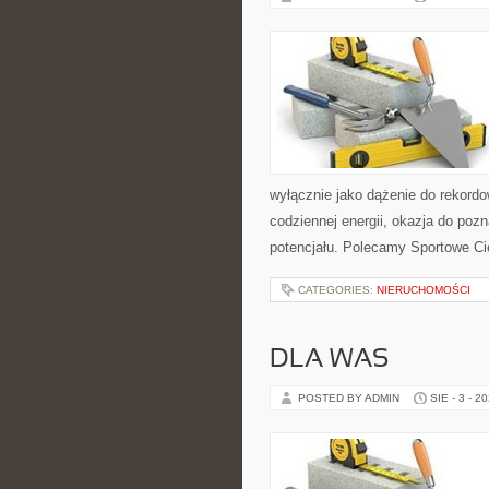
wyłącznie jako dążenie do rekord
codziennej energii, okazja do poz
potencjału. Polecamy Sportowe Ci
CATEGORIES:
NIERUCHOMOŚCI
DLA WAS
POSTED BY ADMIN
SIE - 3 - 2