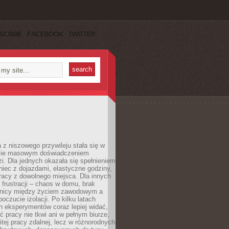
SCRIBE
FACEBOOK
TWITTER
 z niszowego przywileju stała się w
sie masowym doświadczeniem
zi. Dla jednych okazała się spełnieniem
iec z dojazdami, elastyczne godziny,
racy z dowolnego miejsca. Dla innych
 frustracji – chaos w domu, brak
anicy między życiem zawodowym a
oczucie izolacji. Po kilku latach
h eksperymentów coraz lepiej widać,
ć pracy nie tkwi ani w pełnym biurze,
itej pracy zdalnej, lecz w różnorodnych