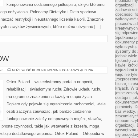
modelach hy
komponowania codziennego jadłospisu, dzięki któremu
organizacji 
zadawać sob
nego odżywiania. Polecamy Dietetyka i Dieta sportowa.
obecności fi
wykonywać zd
aczać restrykcji i nieustannego liczenia kalorii. Znacznie
procesów adm
brych nawyków żywieniowych, które można utrzymać […]
kreatywnych 
się odpowied
Spotkania pr
dokumenty p
wykorzystują
systemy do 
jednak wiele
ÓW
tęsknotę za
kawie, krótk
wyjazdami in
DLA
026
MOŻLIWOŚĆ KOMENTOWANIA
ZOSTAŁA WYŁĄCZONA
SPORTOWCÓW
więc nie tyle
„rozproszon
Ortex Poland – wszechstronny portal o ortopedii,
biurze, częś
krajach. W t
rehabilitacji i świadomym ruchu Zdrowie układu ruchu
jasne zasady
ma ogromne znaczenie na każdym etapie życia.
dostępni, ja
dokumentować
Dopiero gdy pojawia się ograniczenie ruchomości, wiele
pominięty. D
osób zaczyna zauważać, jak bardzo codzienne
baz wiedzy,
zrozumiałych
funkcjonowanie zależy od sprawnych mięśni, stawów,
osobom szybk
organizacji.
e proste czynności, takie jak wstawanie z krzesła, mogą
wewnętrzna
rzebuje dodatkowego wsparcia. Ortex Poland – Ortopedia w
się procedur