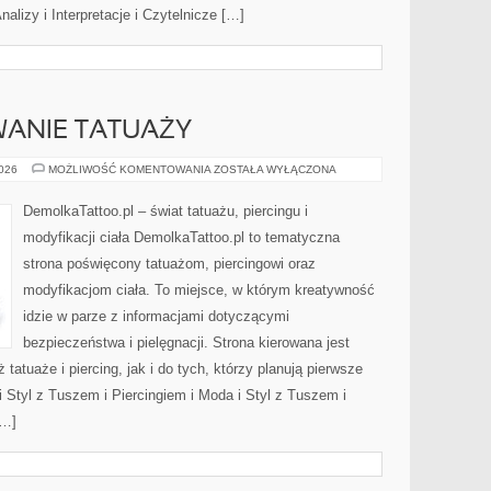
alizy i Interpretacje i Czytelnicze […]
WANIE TATUAŻY
COVER
2026
MOŻLIWOŚĆ KOMENTOWANIA
ZOSTAŁA WYŁĄCZONA
UP
I
USUWANIE
DemolkaTattoo.pl – świat tatuażu, piercingu i
TATUAŻY
modyfikacji ciała DemolkaTattoo.pl to tematyczna
strona poświęcony tatuażom, piercingowi oraz
modyfikacjom ciała. To miejsce, w którym kreatywność
idzie w parze z informacjami dotyczącymi
bezpieczeństwa i pielęgnacji. Strona kierowana jest
tatuaże i piercing, jak i do tych, którzy planują pierwsze
i Styl z Tuszem i Piercingiem i Moda i Styl z Tuszem i
[…]