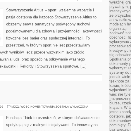
wyraźnej gr
TO
SAM
prywatnym, p
–
Stowarzyszenie Altius – sport, wzajemne wsparcie i
intensywnyc
SPORT
W
że przyszłoś
pasja dostępna dla każdego Stowarzyszenie Altius to
DOMU
ani w całkow
obszerny serwis tematyczny poświęcony ruchowi
modelach hy
organizacji 
podejmowanemu dla zdrowia i przyjemności, aktywności
zadawać sob
obecności fi
fizycznej bez barier oraz społecznej integracji. To
wykonywać zd
przestrzeń, w którym sport nie jest przedstawiany
procesów adm
kreatywnych 
owych wyników, lecz przede wszystkim jako źródło
się odpowied
nawania ludzi oraz sposób na odkrywanie własnego
Spotkania pr
dokumenty p
ekawostki i Rekordy i Stowrzyszenia sportowe. […]
wykorzystują
systemy do 
jednak wiele
tęsknotę za
kawie, krótk
wyjazdami in
więc nie tyle
„rozproszon
biurze, częś
DLA
026
MOŻLIWOŚĆ KOMENTOWANIA
ZOSTAŁA WYŁĄCZONA
krajach. W t
WAS
jasne zasady
dostępni, ja
Fundacja Think to przestrzeń, w którym doświadczenie
dokumentować
spotykają się z realnymi inicjatywami. To innowacyjna
pominięty. D
baz wiedzy,