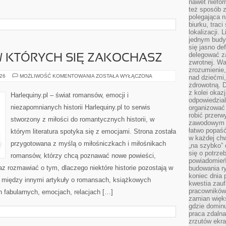
nawet niefor
też sposób z
polegająca n
biurku, trac
lokalizacji.
jednym budy
się jasno def
delegować za
W KTÓRYCH SIĘ ZAKOCHASZ
zwrotnej. Wa
zrozumienie,
BOHATEROWIE,
026
MOŻLIWOŚĆ KOMENTOWANIA
ZOSTAŁA WYŁĄCZONA
nad dziećmi,
W
zdrowotną. 
KTÓRYCH
z kolei okazj
SIĘ
Harlequiny.pl – świat romansów, emocji i
ZAKOCHASZ
odpowiedzial
niezapomnianych historii Harlequiny.pl to serwis
organizować 
robić przer
stworzony z miłości do romantycznych historii, w
zawodowym a
łatwo popaść
którym literatura spotyka się z emocjami. Strona została
w każdej ch
przygotowana z myślą o miłośniczkach i miłośnikach
„na szybko”
się o potrz
romansów, którzy chcą poznawać nowe powieści,
powiadomień,
z rozmawiać o tym, dlaczego niektóre historie pozostają w
budowania ry
koniec dnia
je między innymi artykuły o romansach, książkowych
kwestia zauf
pracowników
 fabularnych, emocjach, relacjach […]
zamian więk
gdzie dominu
praca zdalna
zrzutów ekr