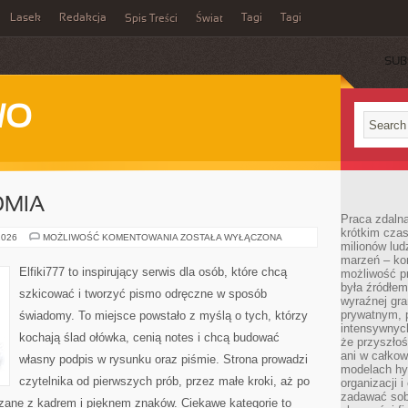
Lasek
Redakcja
Tagi
Tagi
Spis Treści
Świat
SUB
WO
OMIA
Praca zdalna
krótkim cza
PORTRET
2026
MOŻLIWOŚĆ KOMENTOWANIA
ZOSTAŁA WYŁĄCZONA
milionów lud
I
ANATOMIA
marzeń – kon
Elfiki777 to inspirujący serwis dla osób, które chcą
możliwość p
była źródłem
szkicować i tworzyć pismo odręczne w sposób
wyraźnej gr
prywatnym, p
świadomy. To miejsce powstało z myślą o tych, którzy
intensywnyc
kochają ślad ołówka, cenią notes i chcą budować
że przyszłoś
ani w całkow
własny podpis w rysunku oraz piśmie. Strona prowadzi
modelach hy
czytelnika od pierwszych prób, przez małe kroki, aż po
organizacji 
zadawać sob
zane z kadrem i pięknem znaków. Ciekawe kategorie to