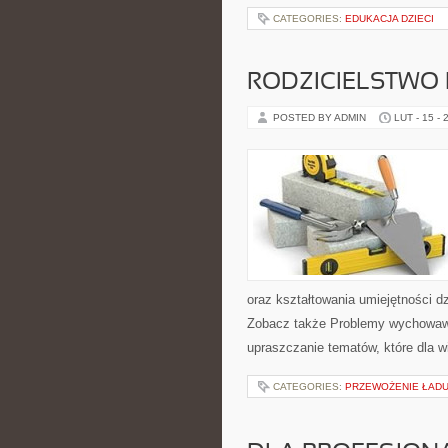
CATEGORIES:
EDUKACJA DZIECI
RODZICIELSTWO
POSTED BY ADMIN
LUT - 15 - 
oraz kształtowania umiejętności d
Zobacz także Problemy wychowawcz
upraszczanie tematów, które dla w
CATEGORIES:
PRZEWOŻENIE ŁADU