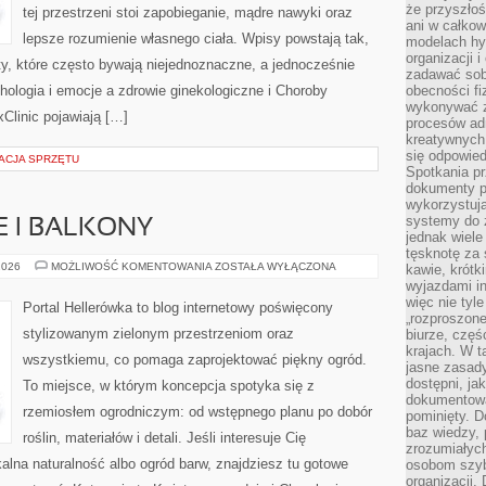
że przyszłoś
tej przestrzeni stoi zapobieganie, mądre nawyki oraz
ani w całkow
lepsze rozumienie własnego ciała. Wpisy powstają tak,
modelach hy
organizacji 
y, które często bywają niejednoznaczne, a jednocześnie
zadawać sob
hologia i emocje a zdrowie ginekologiczne i Choroby
obecności fi
wykonywać zd
Clinic pojawiają […]
procesów adm
kreatywnych 
się odpowied
ACJA SPRZĘTU
Spotkania pr
dokumenty p
wykorzystują
systemy do 
E I BALKONY
jednak wiele
tęsknotę za
OGRODY
2026
MOŻLIWOŚĆ KOMENTOWANIA
ZOSTAŁA WYŁĄCZONA
kawie, krótk
MIEJSKIE
wyjazdami in
I
więc nie tyle
BALKONY
Portal Hellerówka to blog internetowy poświęcony
„rozproszon
stylizowanym zielonym przestrzeniom oraz
biurze, częś
krajach. W t
wszystkiemu, co pomaga zaprojektować piękny ogród.
jasne zasady
dostępni, ja
To miejsce, w którym koncepcja spotyka się z
dokumentować
rzemiosłem ogrodniczym: od wstępnego planu po dobór
pominięty. D
baz wiedzy,
roślin, materiałów i detali. Jeśli interesuje Cię
zrozumiałych
lna naturalność albo ogród barw, znajdziesz tu gotowe
osobom szybk
organizacji.