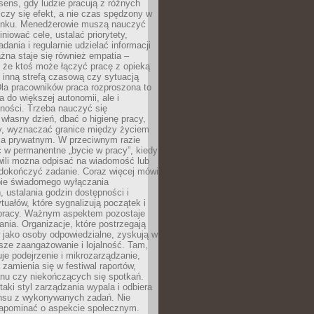
i sens, gdy ludzie pracują z różnych
 Liczy się efekt, a nie czas spędzony w
nku. Menedżerowie muszą nauczyć
iniować cele, ustalać priorytety,
dania i regularnie udzielać informacji
żna staje się również empatia –
 że ktoś może łączyć pracę z opieką
 inną strefą czasową czy sytuacją
Dla pracowników praca rozproszona to
a do większej autonomii, ale i
ności. Trzeba nauczyć się
własny dzień, dbać o higienę pracy,
wy, wyznaczać granice między życiem
 prywatnym. W przeciwnym razie
 w permanentne „bycie w pracy”, kiedy
wili można odpisać na wiadomość lub
 dokończyć zadanie. Coraz więcej mówi
ebie świadomego wyłączania
 ustalania godzin dostępności i
tuałów, które sygnalizują początek i
 pracy. Ważnym aspektem pozostaje
ania. Organizacje, które postrzegają
 jako osoby odpowiedzialne, zyskują w
sze zaangażowanie i lojalność. Tam,
je podejrzenie i mikrozarządzanie,
 zamienia się w festiwal raportów,
anu czy niekończących się spotkań.
taki styl zarządzania wypala i odbiera
nsu z wykonywanych zadań. Nie
apominać o aspekcie społecznym.