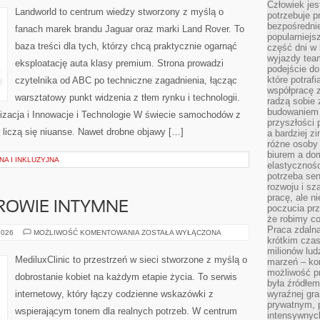
Człowiek jes
Landworld to centrum wiedzy stworzony z myślą o
potrzebuje p
bezpośrednie
fanach marek brandu Jaguar oraz marki Land Rover. To
popularniejs
baza treści dla tych, którzy chcą praktycznie ogarnąć
część dni w 
wyjazdy team
eksploatację auta klasy premium. Strona prowadzi
podejście do
które potraf
czytelnika od ABC po techniczne zagadnienia, łącząc
współpracę z
warsztatowy punkt widzenia z tłem rynku i technologii.
radzą sobie 
budowaniem k
lizacja i Innowacje i Technologie W świecie samochodów z
przyszłości 
 liczą się niuanse. Nawet drobne objawy […]
a bardziej z
różne osoby 
biurem a do
A I INKLUZYJNA
elastycznośc
potrzeba se
rozwoju i sz
pracę, ale ni
DROWIE INTYMNE
poczucia prz
że robimy c
Praca zdalna
STYL
2026
MOŻLIWOŚĆ KOMENTOWANIA
ZOSTAŁA WYŁĄCZONA
krótkim cza
ŻYCIA
A
milionów lud
ZDROWIE
MediluxClinic to przestrzeń w sieci stworzone z myślą o
marzeń – kon
INTYMNE
możliwość p
dobrostanie kobiet na każdym etapie życia. To serwis
była źródłem
internetowy, który łączy codzienne wskazówki z
wyraźnej gr
prywatnym, p
wspierającym tonem dla realnych potrzeb. W centrum
intensywnyc