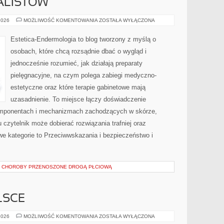
ALISTÓW
DLA
2026
MOŻLIWOŚĆ KOMENTOWANIA
ZOSTAŁA WYŁĄCZONA
PROFESJONALISTÓW
Estetica-Endermologia to blog tworzony z myślą o
osobach, które chcą rozsądnie dbać o wygląd i
jednocześnie rozumieć, jak działają preparaty
pielęgnacyjne, na czym polega zabiegi medyczno-
estetyczne oraz które terapie gabinetowe mają
uzasadnienie. To miejsce łączy doświadczenie
komponentach i mechanizmach zachodzących w skórze,
 czytelnik może dobierać rozwiązania trafniej oraz
we kategorie to Przeciwwskazania i bezpieczeństwo i
 I CHOROBY PRZENOSZONE DROGĄ PŁCIOWĄ
LSCE
EDUKACJA
2026
MOŻLIWOŚĆ KOMENTOWANIA
ZOSTAŁA WYŁĄCZONA
W