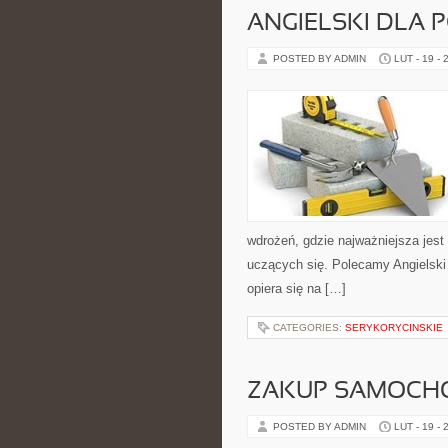
ANGIELSKI DLA 
POSTED BY ADMIN
LUT - 19 - 
wdrożeń, gdzie najważniejsza jest 
uczących się. Polecamy Angielski 
opiera się na […]
CATEGORIES:
SERYKORYCINSKIE
ZAKUP SAMOCH
POSTED BY ADMIN
LUT - 19 - 