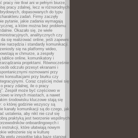
ć pracy nie tkwi ani w pełnym biurze,
itej pracy zdalnej, lecz w różnorodnych
brydowych, dopasowanych do typu
i charakteru zadań. Firmy zaczęły
ie pytanie, jakie zadania wymagają
zycznej, a które można bez problemu
alnie. Okazało się, że wiele
inistracyjnych, analitycznych czy
da się realizować online, jeśli zapewni
nie narzędzia i standardy komunikacji.
zeniosły się na platformy wideo,
owstają w chmurze, a zespoły
 tablice online, komunikatory i
zarządzania projektami. Równocześnie
 osób odczuło przesyt ekranami i
 spontanicznymi rozmowami przy
imi konsultacjami przy biurku czy
tegracyjnymi. Coraz częściej mówi się
 o pracy zdalnej, ile o pracy
ej”. Zespół może być częściowo w
ciowo w innych miastach, a nawet
akim środowisku kluczowe stają się
: o której godzinie wszyscy są
kie kanały komunikacji są do czego, jak
 ustalenia, aby nikt nie czuł się
obrą praktyką jest tworzenie wspólnych
 przewodników onboardingowych i
 instrukcji, które ułatwiają nowym
ie wdrożenie się w kulturę
 Dla wielu zespołów taką bazę stanowi