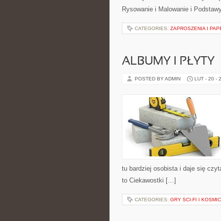
Rysowanie i Malowanie i Podstawy
CATEGORIES:
ZAPROSZENIA I PAP
ALBUMY I PŁYTY
POSTED BY ADMIN
LUT - 20 - 
tu bardziej osobista i daje się czy
to Ciekawostki […]
CATEGORIES:
GRY SCI-FI I KOSMI