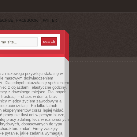
SCRIBE
FACEBOOK
TWITTER
 z niszowego przywileju stała się w
sie masowym doświadczeniem
zi. Dla jednych okazała się spełnieniem
iec z dojazdami, elastyczne godziny,
racy z dowolnego miejsca. Dla innych
 frustracji – chaos w domu, brak
anicy między życiem zawodowym a
oczucie izolacji. Po kilku latach
h eksperymentów coraz lepiej widać,
ć pracy nie tkwi ani w pełnym biurze,
itej pracy zdalnej, lecz w różnorodnych
brydowych, dopasowanych do typu
i charakteru zadań. Firmy zaczęły
ie pytanie, jakie zadania wymagają