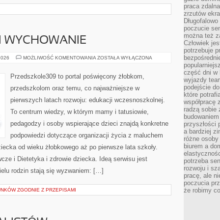
praca zdalna
zrzutów ekr
Długofalowo 
poczucie se
można też z
 I WYCHOWANIE
Człowiek jes
potrzebuje p
bezpośrednie
RODZICIELSTWO
2026
MOŻLIWOŚĆ KOMENTOWANIA
ZOSTAŁA WYŁĄCZONA
I
popularniejs
WYCHOWANIE
część dni w 
Przedszkole309 to portal poświęcony żłobkom,
wyjazdy team
podejście do
przedszkolom oraz temu, co najważniejsze w
które potraf
pierwszych latach rozwoju: edukacji wczesnoszkolnej.
współpracę z
radzą sobie 
To centrum wiedzy, w którym mamy i tatusiowie,
budowaniem k
pedagodzy i osoby wspierające dzieci znajdą konkretne
przyszłości 
a bardziej z
podpowiedzi dotyczące organizacji życia z maluchem
różne osoby 
biurem a do
ziecka od wieku żłobkowego aż po pierwsze lata szkoły.
elastycznośc
e i Dietetyka i zdrowie dziecka. Ideą serwisu jest
potrzeba se
rozwoju i sz
ielu rodzin stają się wyzwaniem: […]
pracę, ale ni
poczucia prz
że robimy c
NKÓW ZGODNIE Z PRZEPISAMI