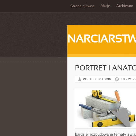
Akcje
Archiwum
Strona główna
NARCIARST
PORTRET I ANAT
POSTED BY ADMIN
LUT - 21 - 
bardziej rozbudowane tematy zwią