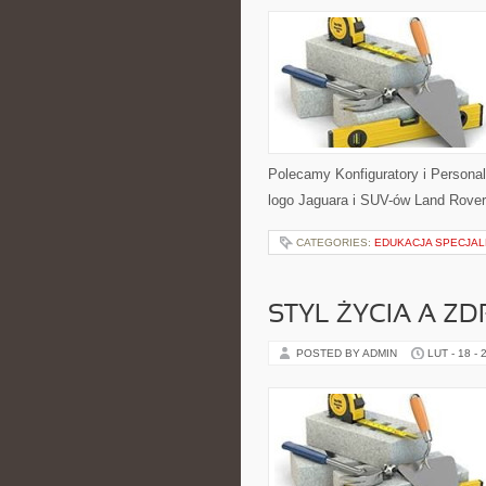
Polecamy Konfiguratory i Persona
logo Jaguara i SUV-ów Land Rover
CATEGORIES:
EDUKACJA SPECJALN
STYL ŻYCIA A Z
POSTED BY ADMIN
LUT - 18 - 