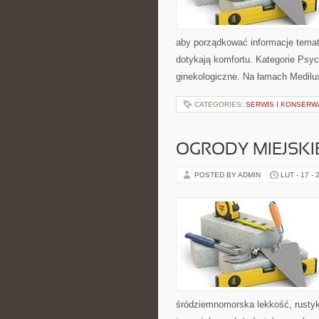
aby porządkować informacje temat
dotykają komfortu. Kategorie Psyc
ginekologiczne. Na łamach Medilux
CATEGORIES:
SERWIS I KONSERW
OGRODY MIEJSKI
POSTED BY ADMIN
LUT - 17 - 
śródziemnomorska lekkość, rustyka