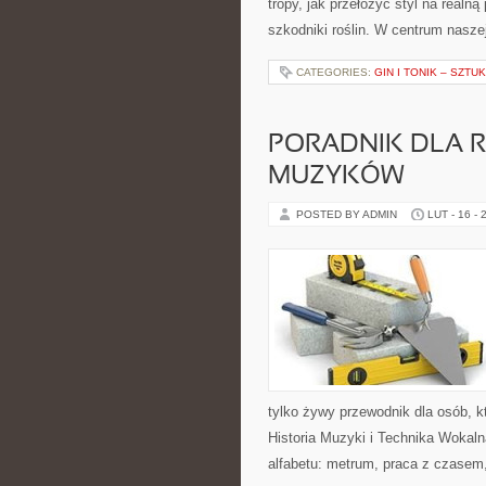
tropy, jak przełożyć styl na realną
szkodniki roślin. W centrum nasze
CATEGORIES:
GIN I TONIK – SZT
PORADNIK DLA 
MUZYKÓW
POSTED BY ADMIN
LUT - 16 - 
tylko żywy przewodnik dla osób, k
Historia Muzyki i Technika Woka
alfabetu: metrum, praca z czasem,