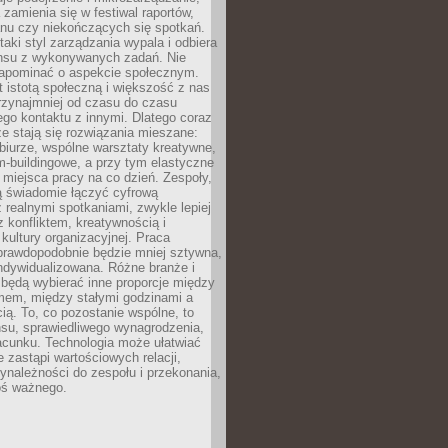
 zamienia się w festiwal raportów,
anu czy niekończących się spotkań.
taki styl zarządzania wypala i odbiera
nsu z wykonywanych zadań. Nie
apominać o aspekcie społecznym.
t istotą społeczną i większość z nas
rzynajmniej od czasu do czasu
go kontaktu z innymi. Dlatego coraz
ze stają się rozwiązania mieszane:
biurze, wspólne warsztaty kreatywne,
-buildingowe, a przy tym elastyczne
 miejsca pracy na co dzień. Zespoły,
ią świadomie łączyć cyfrową
 realnymi spotkaniami, zwykle lepiej
z konfliktem, kreatywnością i
ultury organizacyjnej. Praca
prawdopodobnie będzie mniej sztywna,
indywidualizowana. Różne branże i
będą wybierać inne proporcje między
mem, między stałymi godzinami a
ią. To, co pozostanie wspólne, to
nsu, sprawiedliwego wynagrodzenia,
acunku. Technologia może ułatwiać
e zastąpi wartościowych relacji,
ynależności do zespołu i przekonania,
oś ważnego.