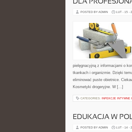
DLA PROFESJON
POSTED BY ADMIN
LUT - 15 - 
pielęgnacyjną z informacjami o 
tkankach i organizmie. Dzięki temu
eliminować puste obietnice. Cieka
Kosmetyki drogeryjne. W […]
CATEGORIES:
INFEKCJE INTYMNE
EDUKACJA W PO
POSTED BY ADMIN
LUT - 14 - 