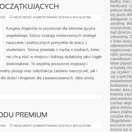
biurku, trac
lokalizacji.
POCZĄTKUJĄCYCH
jednym budy
się jasno def
ANGIELSKI
2026
MOŻLIWOŚĆ KOMENTOWANIA
ZOSTAŁA WYŁĄCZONA
delegować za
DLA
zwrotnej. Wa
POCZĄTKUJĄCYCH
zrozumienie,
Kongres Anglistów to przestrzeń dla lektorów języka
nad dziećmi,
angielskiego, którzy szukają nowoczesnych strategii
zdrowotną. 
z kolei okazj
nauczania i praktycznych pomysłów do pracy z
odpowiedzial
studentami. Strona powstała z myślą o osobach, które
organizować 
robić przer
nie chcą stać w miejscu i traktują dydaktykę jako ciągłe
zawodowym a
łatwo popaść
doskonalenie. To wspólna przestrzeń inspiracji i
w każdej ch
realny postęp oraz satysfakcja zarówno nauczycieli, jak i
„na szybko”
się o potrz
dla dzieci i Angielski dla zaawansowanych. Idea strony
powiadomień,
budowania ry
koniec dnia
kwestia zauf
pracowników
zamian więk
gdzie dominu
praca zdalna
ODU PREMIUM
zrzutów ekr
Długofalowo 
poczucie se
ZAKUP
2026
MOŻLIWOŚĆ KOMENTOWANIA
ZOSTAŁA WYŁĄCZONA
SAMOCHODU
można też z
PREMIUM