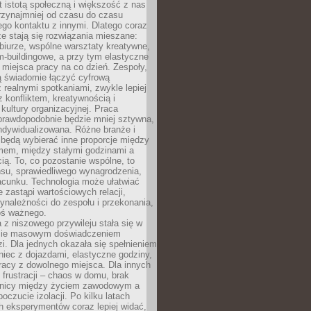
t istotą społeczną i większość z nas
rzynajmniej od czasu do czasu
go kontaktu z innymi. Dlatego coraz
ze stają się rozwiązania mieszane:
biurze, wspólne warsztaty kreatywne,
-buildingowe, a przy tym elastyczne
 miejsca pracy na co dzień. Zespoły,
ią świadomie łączyć cyfrową
 realnymi spotkaniami, zwykle lepiej
z konfliktem, kreatywnością i
ultury organizacyjnej. Praca
prawdopodobnie będzie mniej sztywna,
indywidualizowana. Różne branże i
będą wybierać inne proporcje między
mem, między stałymi godzinami a
ią. To, co pozostanie wspólne, to
nsu, sprawiedliwego wynagrodzenia,
acunku. Technologia może ułatwiać
e zastąpi wartościowych relacji,
ynależności do zespołu i przekonania,
oś ważnego.
 z niszowego przywileju stała się w
sie masowym doświadczeniem
zi. Dla jednych okazała się spełnieniem
iec z dojazdami, elastyczne godziny,
racy z dowolnego miejsca. Dla innych
 frustracji – chaos w domu, brak
anicy między życiem zawodowym a
oczucie izolacji. Po kilku latach
h eksperymentów coraz lepiej widać,