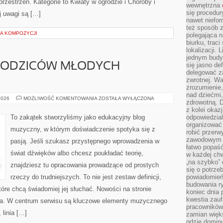
 przestrzeń. Kategorie to Kwiaty w ogrodzie i Choroby i
wewnętrzna
się procedur
j uwagi są […]
nawet niefor
też sposób z
UKA KOMPOZYCJI
polegająca n
biurku, trac
lokalizacji.
jednym budy
RODZICÓW MŁODYCH
się jasno def
delegować za
zwrotnej. Wa
zrozumienie,
nad dziećmi,
PORADNIK
2026
MOŻLIWOŚĆ KOMENTOWANIA
ZOSTAŁA WYŁĄCZONA
zdrowotną. 
DLA
RODZICÓW
z kolei okazj
MŁODYCH
To zakątek stworzyliśmy jako edukacyjny blog
odpowiedzial
MUZYKÓW
organizować 
muzyczny, w którym doświadczenie spotyka się z
robić przer
zawodowym a
pasją. Jeśli szukasz przystępnego wprowadzenia w
łatwo popaść
świat dźwięków albo chcesz poukładać teorię,
w każdej ch
„na szybko”
znajdziesz tu opracowania prowadzące od prostych
się o potrz
rzeczy do trudniejszych. To nie jest zestaw definicji,
powiadomień,
budowania ry
tóre chcą świadomiej jej słuchać. Nowości na stronie
koniec dnia
kwestia zauf
lna. W centrum serwisu są kluczowe elementy muzycznego
pracowników
 linia […]
zamian więk
gdzie dominu