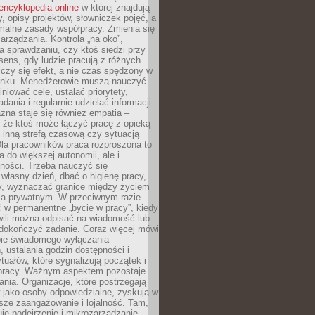
encyklopedia online
w której znajdują
y, opisy projektów, słowniczek pojęć, a
malne zasady współpracy. Zmienia się
arządzania. Kontrola „na oko”,
a sprawdzaniu, czy ktoś siedzi przy
i sens, gdy ludzie pracują z różnych
 Liczy się efekt, a nie czas spędzony w
nku. Menedżerowie muszą nauczyć
iniować cele, ustalać priorytety,
dania i regularnie udzielać informacji
żna staje się również empatia –
 że ktoś może łączyć pracę z opieką
 inną strefą czasową czy sytuacją
Dla pracowników praca rozproszona to
a do większej autonomii, ale i
ności. Trzeba nauczyć się
własny dzień, dbać o higienę pracy,
wy, wyznaczać granice między życiem
 prywatnym. W przeciwnym razie
 w permanentne „bycie w pracy”, kiedy
wili można odpisać na wiadomość lub
 dokończyć zadanie. Coraz więcej mówi
ebie świadomego wyłączania
 ustalania godzin dostępności i
tuałów, które sygnalizują początek i
 pracy. Ważnym aspektem pozostaje
ania. Organizacje, które postrzegają
 jako osoby odpowiedzialne, zyskują w
sze zaangażowanie i lojalność. Tam,
je podejrzenie i mikrozarządzanie,