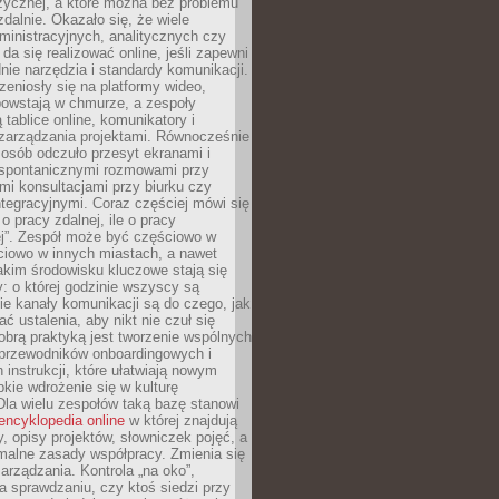
zycznej, a które można bez problemu
alnie. Okazało się, że wiele
inistracyjnych, analitycznych czy
da się realizować online, jeśli zapewni
nie narzędzia i standardy komunikacji.
zeniosły się na platformy wideo,
owstają w chmurze, a zespoły
 tablice online, komunikatory i
zarządzania projektami. Równocześnie
 osób odczuło przesyt ekranami i
 spontanicznymi rozmowami przy
imi konsultacjami przy biurku czy
tegracyjnymi. Coraz częściej mówi się
 o pracy zdalnej, ile o pracy
ej”. Zespół może być częściowo w
ciowo w innych miastach, a nawet
akim środowisku kluczowe stają się
: o której godzinie wszyscy są
kie kanały komunikacji są do czego, jak
 ustalenia, aby nikt nie czuł się
obrą praktyką jest tworzenie wspólnych
 przewodników onboardingowych i
 instrukcji, które ułatwiają nowym
ie wdrożenie się w kulturę
 Dla wielu zespołów taką bazę stanowi
encyklopedia online
w której znajdują
y, opisy projektów, słowniczek pojęć, a
malne zasady współpracy. Zmienia się
arządzania. Kontrola „na oko”,
a sprawdzaniu, czy ktoś siedzi przy