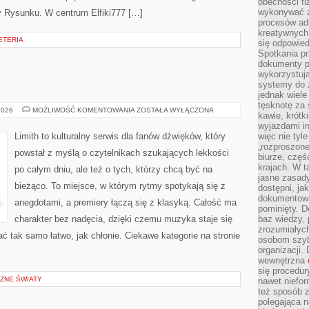
obecności fi
wykonywać zd
 Rysunku. W centrum Elfiki777 […]
procesów adm
kreatywnych 
ETERIA
się odpowied
Spotkania pr
dokumenty p
wykorzystują
systemy do 
jednak wiele
tęsknotę za
ALBUMY
2026
MOŻLIWOŚĆ KOMENTOWANIA
ZOSTAŁA WYŁĄCZONA
kawie, krótk
I
PŁYTY
wyjazdami in
Limith to kulturalny serwis dla fanów dźwięków, który
więc nie tyle
„rozproszon
powstał z myślą o czytelnikach szukających lekkości
biurze, częś
krajach. W t
po całym dniu, ale też o tych, którzy chcą być na
jasne zasady
bieżąco. To miejsce, w którym rytmy spotykają się z
dostępni, ja
dokumentować
anegdotami, a premiery łączą się z klasyką. Całość ma
pominięty. D
charakter bez nadęcia, dzięki czemu muzyka staje się
baz wiedzy,
zrozumiałych
tać tak samo łatwo, jak chłonie. Ciekawe kategorie na stronie
osobom szybk
organizacji.
wewnętrzna
się procedur
CZNE ŚWIATY
nawet niefor
też sposób z
polegająca n