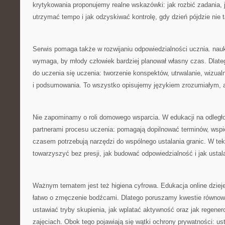
krytykowania proponujemy realne wskazówki: jak rozbić zadania, j
utrzymać tempo i jak odzyskiwać kontrolę, gdy dzień pójdzie nie t
Serwis pomaga także w rozwijaniu odpowiedzialności ucznia. nauk
wymaga, by młody człowiek bardziej planował własny czas. Dlateg
do uczenia się uczenia: tworzenie konspektów, utrwalanie, wizual
i podsumowania. To wszystko opisujemy językiem zrozumiałym, a
Nie zapominamy o roli domowego wsparcia. W edukacji na odległoś
partnerami procesu uczenia: pomagają dopilnować terminów, wspie
czasem potrzebują narzędzi do wspólnego ustalania granic. W te
towarzyszyć bez presji, jak budować odpowiedzialność i jak ustala
Ważnym tematem jest też higiena cyfrowa. Edukacja online dzieje
łatwo o zmęczenie bodźcami. Dlatego poruszamy kwestie równowag
ustawiać tryby skupienia, jak wplatać aktywność oraz jak regene
zajęciach. Obok tego pojawiają się wątki ochrony prywatności: us