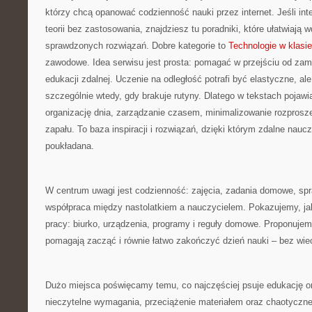
którzy chcą opanować codzienność nauki przez internet. Jeśli int
teorii bez zastosowania, znajdziesz tu poradniki, które ułatwiają
sprawdzonych rozwiązań. Dobre kategorie to
Technologie w klasie
zawodowe. Idea serwisu jest prosta: pomagać w przejściu od zam
edukacji zdalnej. Uczenie na odległość potrafi być elastyczne, al
szczególnie wtedy, gdy brakuje rutyny. Dlatego w tekstach pojawia
organizację dnia, zarządzanie czasem, minimalizowanie rozpros
zapału. To baza inspiracji i rozwiązań, dzięki którym zdalne naucz
poukładana.
W centrum uwagi jest codzienność: zajęcia, zadania domowe, spr
współpraca między nastolatkiem a nauczycielem. Pokazujemy, ja
pracy: biurko, urządzenia, programy i reguły domowe. Proponujemy
pomagają zacząć i równie łatwo zakończyć dzień nauki – bez wiec
Dużo miejsca poświęcamy temu, co najczęściej psuje edukację on
nieczytelne wymagania, przeciążenie materiałem oraz chaotyczn