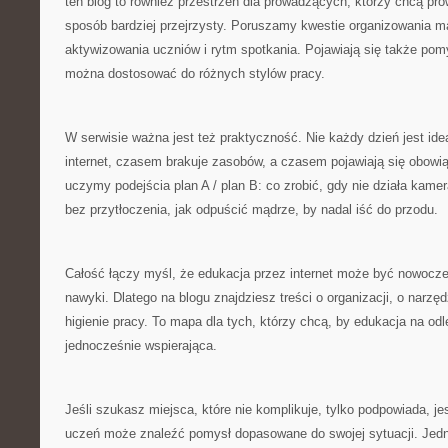
ten blog to również przestrzeń dla prowadzących, którzy chcą pro
sposób bardziej przejrzysty. Poruszamy kwestie organizowania ma
aktywizowania uczniów i rytm spotkania. Pojawiają się także pom
można dostosować do różnych stylów pracy.
W serwisie ważna jest też praktyczność. Nie każdy dzień jest id
internet, czasem brakuje zasobów, a czasem pojawiają się obowi
uczymy podejścia plan A / plan B: co zrobić, gdy nie działa kamer
bez przytłoczenia, jak odpuścić mądrze, by nadal iść do przodu.
Całość łączy myśl, że edukacja przez internet może być nowoczes
nawyki. Dlatego na blogu znajdziesz treści o organizacji, o narzęd
higienie pracy. To mapa dla tych, którzy chcą, by edukacja na odl
jednocześnie wspierająca.
Jeśli szukasz miejsca, które nie komplikuje, tylko podpowiada, j
uczeń może znaleźć pomysł dopasowane do swojej sytuacji. Jedn