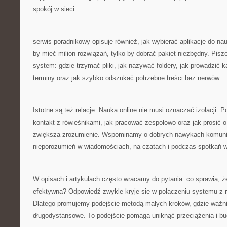
spokój w sieci.
serwis poradnikowy opisuje również, jak wybierać aplikacje do nauk
by mieć milion rozwiązań, tylko by dobrać pakiet niezbędny. Pisz
system: gdzie trzymać pliki, jak nazywać foldery, jak prowadzić k
terminy oraz jak szybko odszukać potrzebne treści bez nerwów.
Istotne są też relacje. Nauka online nie musi oznaczać izolacji.
kontakt z rówieśnikami, jak pracować zespołowo oraz jak prosić 
zwiększa zrozumienie. Wspominamy o dobrych nawykach komunika
nieporozumień w wiadomościach, na czatach i podczas spotkań w
W opisach i artykułach często wracamy do pytania: co sprawia, że
efektywna? Odpowiedź zwykle kryje się w połączeniu systemu z r
Dlatego promujemy podejście metodą małych kroków, gdzie ważni
długodystansowe. To podejście pomaga uniknąć przeciążenia i b