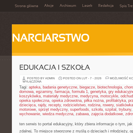
Akcje
Archiwum
Lasek
Redakcja
Strona główna
Spis Tre
NARCIARSTWO
EDUKACJA I SZKOŁA
POSTED BY ADMIN
POSTED ON LUT - 7 - 2026
MOŻLIWOŚĆ K
WYŁĄCZONA
Tagi:
apteka
,
badania genetyczne
,
biegacze
,
biotechnologia
,
chor
domowa
,
egzaminy
,
farmacja
,
formuła 1
,
genetyka
,
gry edukacyjn
koszykówka
,
materiały medyczne
,
medycyna
,
motocykle
,
odchud
opieka społeczna
,
opieka zdrowotna
,
piłka nożna
,
profilaktyka
,
pr
dziecięca
,
rajdy
,
recepty
,
rodzicielstwo
,
rodzina
,
rowery
,
siatkówk
motorowe
,
sprzęt medyczny
,
superfoods
,
szkoła
,
szpital
,
trybuny
wychowanie
,
wiedza medyczna
,
zabawa
,
zajęcia dodatkowe
,
zdro
ten serwis to portal edukacyjny, który zbiera informacje o tym, j
zdalnej. To miejsce stworzone z myślą o dzieciach i młodzieży, 