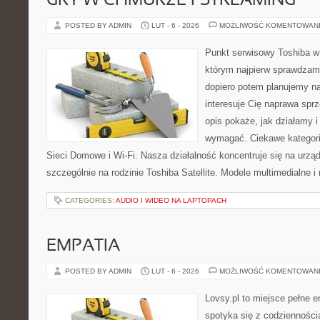
GRY W CHMURZE I STREAMING
POSTED BY ADMIN
LUT - 6 - 2026
MOŻLIWOŚĆ KOMENTOWAN
Punkt serwisowy Toshiba w
którym najpierw sprawdzam
dopiero potem planujemy na
interesuje Cię naprawa sprz
opis pokaże, jak działamy i
wymagać. Ciekawe kategorie
Sieci Domowe i Wi-Fi. Nasza działalność koncentruje się na urzą
szczególnie na rodzinie Toshiba Satellite. Modele multimedialne i
CATEGORIES:
AUDIO I WIDEO NA LAPTOPACH
EMPATIA
POSTED BY ADMIN
LUT - 6 - 2026
MOŻLIWOŚĆ KOMENTOWAN
Lovsy.pl to miejsce pełne e
spotyka się z codzienności