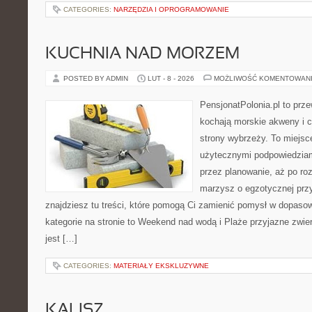
CATEGORIES:
NARZĘDZIA I OPROGRAMOWANIE
KUCHNIA NAD MORZEM
POSTED BY ADMIN
LUT - 8 - 2026
MOŻLIWOŚĆ KOMENTOWAN
PensjonatPolonia.pl to prze
kochają morskie akweny i 
strony wybrzeży. To miejsce
użytecznymi podpowiedziam
przez planowanie, aż po roz
marzysz o egzotycznej przy
znajdziesz tu treści, które pomogą Ci zamienić pomysł w dopas
kategorie na stronie to Weekend nad wodą i Plaże przyjazne zwi
jest […]
CATEGORIES:
MATERIAŁY EKSKLUZYWNE
KALISZ