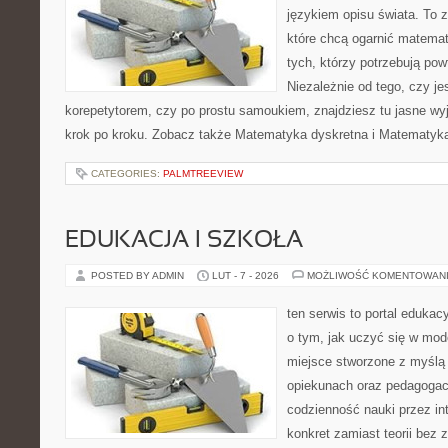
językiem opisu świata. To z
które chcą ogarnić matemat
tych, którzy potrzebują pow
Niezależnie od tego, czy j
korepetytorem, czy po prostu samoukiem, znajdziesz tu jasne wyj
krok po kroku. Zobacz także Matematyka dyskretna i Matematyk
CATEGORIES:
PALMTREEVIEW
EDUKACJA I SZKOŁA
POSTED BY ADMIN
LUT - 7 - 2026
MOŻLIWOŚĆ KOMENTOWAN
ten serwis to portal edukacy
o tym, jak uczyć się w mode
miejsce stworzone z myślą 
opiekunach oraz pedagogac
codzienność nauki przez inte
konkret zamiast teorii bez 