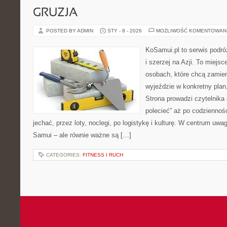
GRUZJA
POSTED BY ADMIN
STY - 8 - 2026
MOŻLIWOŚĆ KOMENTOWAN
KoSamui.pl to serwis podróż
i szerzej na Azji. To miejs
osobach, które chcą zamien
wyjeździe w konkretny plan
Strona prowadzi czytelnika
polecieć” aż po codzienność
jechać, przez loty, noclegi, po logistykę i kulturę. W centrum uwag
Samui – ale równie ważne są […]
CATEGORIES:
FITNESS I RUCH