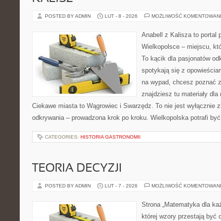
POSTED BY ADMIN
LUT - 8 - 2026
MOŻLIWOŚĆ KOMENTOWAN
Anabell z Kalisza to portal
Wielkopolsce – miejscu, któr
To kącik dla pasjonatów od
spotykają się z opowieściam
na wypad, chcesz poznać zn
znajdziesz tu materiały dla
Ciekawe miasta to Wągrowiec i Swarzędz. To nie jest wyłącznie zb
odkrywania – prowadzona krok po kroku. Wielkopolska potrafi być
CATEGORIES:
HISTORIA GASTRONOMII
TEORIA DECYZJI
POSTED BY ADMIN
LUT - 7 - 2026
MOŻLIWOŚĆ KOMENTOWAN
Strona „Matematyka dla każ
której wzory przestają być 