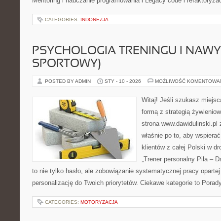
Mentoring i nauczanie programowania i Legacy code i refaktoryza
CATEGORIES:
INDONEZJA
PSYCHOLOGIA TRENINGU I NAWY
SPORTOWY)
POSTED BY ADMIN
STY - 10 - 2026
MOŻLIWOŚĆ KOMENTOWA
Witaj! Jeśli szukasz miejsc
formą z strategią żywieniow
strona www.dawidulinski.pl
właśnie po to, aby wspierać
klientów z całej Polski w dr
„Trener personalny Piła – Daw
to nie tylko hasło, ale zobowiązanie systematycznej pracy opartej 
personalizację do Twoich priorytetów. Ciekawe kategorie to Porad
CATEGORIES:
MOTORYZACJA