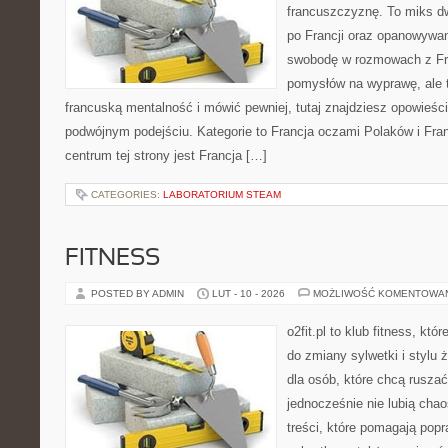
francuszczyznę. To miks d
po Francji oraz opanowywan
swobodę w rozmowach z Fr
pomysłów na wyprawę, ale 
francuską mentalność i mówić pewniej, tutaj znajdziesz opowieś
podwójnym podejściu. Kategorie to Francja oczami Polaków i Fr
centrum tej strony jest Francja […]
CATEGORIES:
LABORATORIUM STEAM
FITNESS
POSTED BY ADMIN
LUT - 10 - 2026
MOŻLIWOŚĆ KOMENTOWA
o2fit.pl to klub fitness, kt
do zmiany sylwetki i stylu 
dla osób, które chcą ruszać
jednocześnie nie lubią chao
treści, które pomagają pop