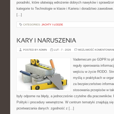
poradniki, które ułatwiają wdrożenie dobrych nawyków i sprawdzo
kategorie to Technologie w klasie i Kariera i doradztwo zawodowe. 
[…]
CATEGORIES:
JACHTY I ŁODZIE
KARY I NARUSZENIA
POSTED BY ADMIN
LUT - 7 - 2026
MOŻLIWOŚĆ KOMENTOWAN
Vademecum po GDPR to plat
reguły operowania informacj
wejściu w życie RODO. Stro
myślą o praktykach w organ
za bezpieczeństwo informacji
stosowania przepisów w tak
były odporne na błędy, a jednocześnie czytelne dla pracownikó
Polityki i procedury wewnętrzne. W centrum tematyki znajdują się
przetwarzania danych: zgodność z […]