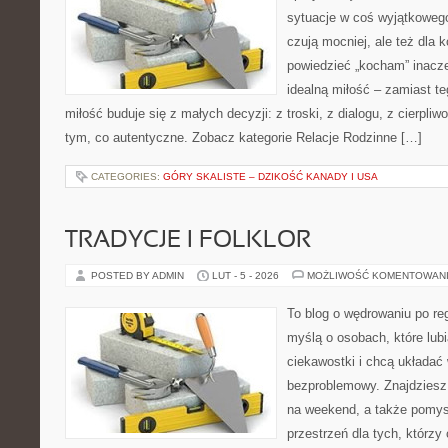
sytuacje w coś wyjątkowego.
czują mocniej, ale też dla 
powiedzieć „kocham” inaczej
idealną miłość – zamiast te
miłość buduje się z małych decyzji: z troski, z dialogu, z cierpliw
tym, co autentyczne. Zobacz kategorie Relacje Rodzinne […]
CATEGORIES:
GÓRY SKALISTE – DZIKOŚĆ KANADY I USA
TRADYCJE I FOLKLOR
POSTED BY ADMIN
LUT - 5 - 2026
MOŻLIWOŚĆ KOMENTOWAN
To blog o wędrowaniu po re
myślą o osobach, które lub
ciekawostki i chcą układać
bezproblemowy. Znajdziesz t
na weekend, a także pomysł
przestrzeń dla tych, którzy