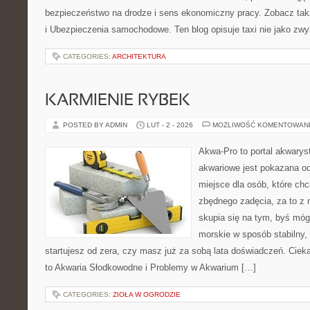
bezpieczeństwo na drodze i sens ekonomiczny pracy. Zobacz t
i Ubezpieczenia samochodowe. Ten blog opisuje taxi nie jako zwy
CATEGORIES:
ARCHITEKTURA
KARMIENIE RYBEK
POSTED BY ADMIN
LUT - 2 - 2026
MOŻLIWOŚĆ KOMENTOWAN
Akwa-Pro to portal akwarys
akwariowe jest pokazana od
miejsce dla osób, które ch
zbędnego zadęcia, za to z 
skupia się na tym, byś mó
morskie w sposób stabilny, 
startujesz od zera, czy masz już za sobą lata doświadczeń. Ciek
to Akwaria Słodkowodne i Problemy w Akwarium […]
CATEGORIES:
ZIOŁA W OGRODZIE