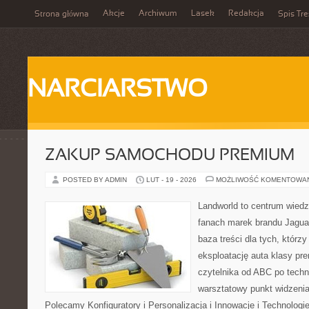
Akcje
Archiwum
Lasek
Redakcja
Strona główna
Spis Tre
NARCIARSTWO
ZAKUP SAMOCHODU PREMIUM
POSTED BY ADMIN
LUT - 19 - 2026
MOŻLIWOŚĆ KOMENTOWA
Landworld to centrum wied
fanach marek brandu Jaguar
baza treści dla tych, którz
eksploatację auta klasy pr
czytelnika od ABC po techn
warsztatowy punkt widzenia 
Polecamy Konfiguratory i Personalizacja i Innowacje i Technolo