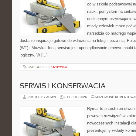
co w szkole podstawowej n
nauki, pomysłom na ciekaw
codziennym przyswajaniu w
młody człowiek może poćwic
narzędzia do mądrego wspi
dostanie inspiracje gotowe do wdrożenia na lekcji i poza nią. P
(WF) i Muzyka. Ideą serwisu jest uporządkowanie procesu nauki ta
logiczny. W […]
CATEGORIES:
ROZRYWKA
SERWIS I KONSERWACJA
POSTED BY ADMIN
STY - 10 - 2026
MOŻLIWOŚĆ KOMENTOWA
Rymar to przestrzeń stworz
pewnych rozwiązań w zakre
nowoczesnych instalacji dl
prezentujemy wkłady komin