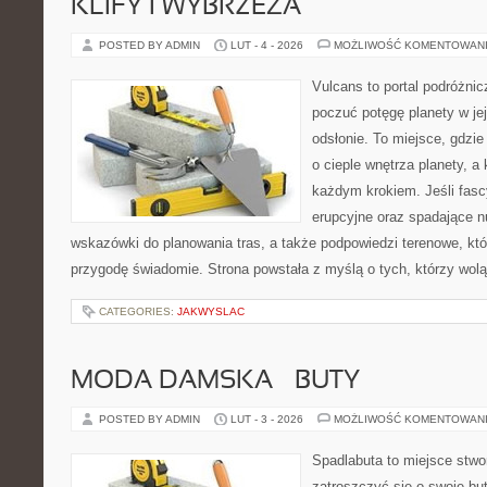
KLIFY I WYBRZEŻA
POSTED BY ADMIN
LUT - 4 - 2026
MOŻLIWOŚĆ KOMENTOWAN
Vulcans to portal podróżnic
poczuć potęgę planety w jej
odsłonie. To miejsce, gdzie
o cieple wnętrza planety, a 
każdym krokiem. Jeśli fascy
erupcyjne oraz spadające nu
wskazówki do planowania tras, a także podpowiedzi terenowe, kt
przygodę świadomie. Strona powstała z myślą o tych, którzy wol
CATEGORIES:
JAKWYSLAC
MODA DAMSKA – BUTY
POSTED BY ADMIN
LUT - 3 - 2026
MOŻLIWOŚĆ KOMENTOWAN
Spadlabuta to miejsce stwo
zatroszczyć się o swoje bu