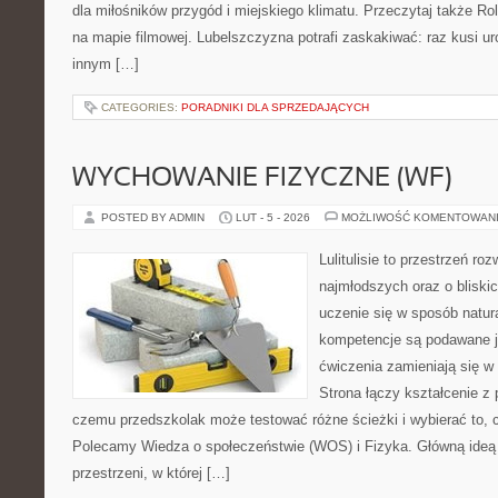
dla miłośników przygód i miejskiego klimatu. Przeczytaj także Roln
na mapie filmowej. Lubelszczyzna potrafi zaskakiwać: raz kusi u
innym […]
CATEGORIES:
PORADNIKI DLA SPRZEDAJĄCYCH
WYCHOWANIE FIZYCZNE (WF)
POSTED BY ADMIN
LUT - 5 - 2026
MOŻLIWOŚĆ KOMENTOWAN
Lulitulisie to przestrzeń r
najmłodszych oraz o bliski
uczenie się w sposób natur
kompetencje są podawane j
ćwiczenia zamieniają się 
Strona łączy kształcenie z
czemu przedszkolak może testować różne ścieżki i wybierać to, c
Polecamy Wiedza o społeczeństwie (WOS) i Fizyka. Główną ideą j
przestrzeni, w której […]