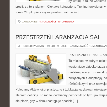
sylwetkę, a także wspiera
presji, za to z planem. Ciekawe kategorie to Trening funkcjonalny i 
Idea o2fit.pl opiera się na prostym założeniu: […]
CATEGORIES:
AKTUALNOŚCI I WYDARZENIA
PRZESTRZEŃ I ARANŻACJA SAL
POSTED BY ADMIN
LUT - 9 - 2026
MOŻLIWOŚĆ KOMENTOWAN
PRZEDSZKOLE NA 5 – porta
To miejsce, w którym opie
wspierające dziecko przez
rzetelne porady. Strona sku
związanych z adaptacją, na
rówieśniczymi oraz rozwoj
Polecamy Aktywności plastyczne i Edukacja językowa i wielojęzyc
zbiorem definicji. To raczej codzienny pomocnik po tym, jak wspi
się płacz, gdy w domu następuje spadek […]