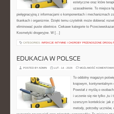
estetyczne oraz które tera
uzasadnienie. To miejsce ł
pielęgnacyjną z informacjami o komponentach i mechanizmach z
tkankach i organizmie. Dzięki temu czytelnik może dobierać rozwią
eliminować puste obietnice. Ciekawe kategorie to Przeciwwskazan
Kosmetyki drogeryjne. W […]
CATEGORIES:
INFEKCJE INTYMNE I CHOROBY PRZENOSZONE DROGĄ 
EDUKACJA W POLSCE
POSTED BY ADMIN
LUT - 14 - 2026
MOŻLIWOŚĆ KOMENTOWA
To oddolny magazyn poświę
krajowym, kontynentalnym
Powstał z myślą o osobach,
i uczenie się nie tylko „tu i
szerszym kontekście: jak z
metody, potrzeby uczniów, 