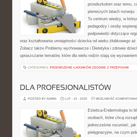
przedszkolom oraz temu, c
pierwszych latach rozwoju:
To centrum wiedzy, w który
pedagodzy i osoby wspieraj
podpowiedzi dotyczące org
oraz kształtowania umiejętności dziecka od wieku żłobkowego aż 
Zobacz także Problemy wychowawcze i Dietetyka i zdrowie dzieck
upraszczanie tematów, które dla wielu rodzin stają się wyzwaniem
CATEGORIES:
PRZEWOŻENIE ŁADUNKÓW ZGODNIE Z PRZEPISAMI
DLA PROFESJONALISTÓW
POSTED BY ADMIN
LUT - 15 - 2026
MOŻLIWOŚĆ KOMENTOWA
Estetica-Endermologia to b
osobach, które chcą rozsąd
jednocześnie rozumieć, jak 
pielęgnacyjne, na czym po