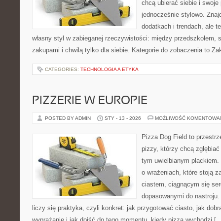
chcą ubierać siebie i swoje
jednocześnie stylowo. Znajd
dodatkach i trendach, ale t
własny styl w zabieganej rzeczywistości: między przedszkolem, 
zakupami i chwilą tylko dla siebie. Kategorie do zobaczenia to Z
CATEGORIES:
TECHNOLOGIA A ETYKA
PIZZERIE W EUROPIE
POSTED BY ADMIN
STY - 13 - 2026
MOŻLIWOŚĆ KOMENTOWA
Pizza Dog Field to przestr
pizzy, którzy chcą zgłębiać
tym uwielbianym plackiem. T
o wrażeniach, które stoją 
ciastem, ciągnącym się se
dopasowanymi do nastroju. 
liczy się praktyka, czyli konkret: jak przygotować ciasto, jak dob
wyprażanie i jak dojść do tego momentu, kiedy pizza wychodzi [