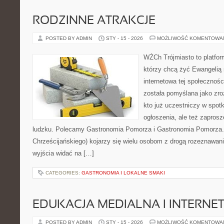
RODZINNE ATRAKCJE
POSTED BY ADMIN
STY - 15 - 2026
MOŻLIWOŚĆ KOMENTOWA
WŻCh Trójmiasto to platform
którzy chcą żyć Ewangelią 
internetowa tej społecznośc
została pomyślana jako zr
kto już uczestniczy w spotk
ogłoszenia, ale też zaprosz
ludzku. Polecamy Gastronomia Pomorza i Gastronomia Pomorza
Chrześcijańskiego) kojarzy się wielu osobom z drogą rozeznawania
wyjścia widać na […]
CATEGORIES:
GASTRONOMIA I LOKALNE SMAKI
EDUKACJA MEDIALNA I INTERN
POSTED BY ADMIN
STY - 15 - 2026
MOŻLIWOŚĆ KOMENTOWA