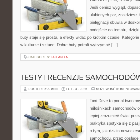
Jeśli cenisz wygląd, dopas
ulubionych par, znajdziesz
pielęgnacji obuwia w dosko
podejście do tematu, dzięk
buty staje się prosta, a efekty widać po krótkim czasie. Kategori
w kulturze i sztuce. Dobre buty potrafi wytrzymać […]
CATEGORIES:
TAJLANDIA
TESTY I RECENZJE SAMOCHODÓ
POSTED BY ADMIN
LUT - 3 - 2026
MOŻLIWOŚĆ KOMENTOWAN
Taxi Drive to portal tworzon
miłośnikach samochodów or
lepiej zrozumieć świat prz
praktyka spotyka się z pasj
o tym, jak działa nowoczes
samochodu, przez obsługę k