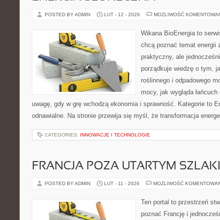
POSTED BY ADMIN
LUT - 12 - 2026
MOŻLIWOŚĆ KOMENTOWA
Wikana BioEnergia to serwi
chcą poznać temat energii
praktyczny, ale jednocześni
porządkuje wiedzę o tym, 
roślinnego i odpadowego mo
mocy, jak wygląda łańcuch 
uwagę, gdy w grę wchodzą ekonomia i sprawność. Kategorie to Ene
odnawialne. Na stronie przewija się myśl, że transformacja energ
CATEGORIES:
INNOWACJE I TECHNOLOGIE
FRANCJA POZA UTARTYM SZLAK
POSTED BY ADMIN
LUT - 11 - 2026
MOŻLIWOŚĆ KOMENTOWA
Ten portal to przestrzeń st
poznać Francję i jednocześ