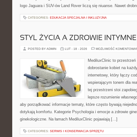
logo Jaguara i SUV-ów Land Rover liczą się niuanse. Nawet drob
CATEGORIES:
EDUKACJA SPECJALNA I INKLUZYJNA
STYL ŻYCIA A ZDROWIE INTYMNE
POSTED BY ADMIN
LUT - 18 - 2026
MOŻLIWOŚĆ KOMENTOWA
MediluxClinic to przestrzeń
dobrostanie kobiet na każd
internetowy, który łączy c
wspierającym tonem dla re
tej przestrzeni stoi zapobi
lepsze rozumienie własnego
aby porządkować informacje tematy, które często bywają niejedn
dotykają komfortu. Kategorie Psychologia i emocje a zdrowie gin
ginekologiczne. Na łamach MediluxClinic pojawiają […]
CATEGORIES:
SERWIS I KONSERWACJA SPRZĘTU