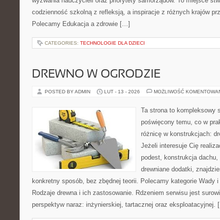
wyzwania nauczycieli oraz priorytety samorządów. To miejsce stw
codzienność szkolną z refleksją, a inspiracje z różnych krajów pr
Polecamy Edukacja a zdrowie […]
CATEGORIES:
TECHNOLOGIE DLA DZIECI
DREWNO W OGRODZIE
POSTED BY ADMIN
LUT - 13 - 2026
MOŻLIWOŚĆ KOMENTOWA
Ta strona to kompleksowy 
poświęcony temu, co w prak
różnicę w konstrukcjach: d
Jeżeli interesuje Cię realiz
podest, konstrukcja dachu,
drewniane dodatki, znajdzi
konkretny sposób, bez zbędnej teorii. Polecamy kategorie Wady 
Rodzaje drewna i ich zastosowanie. Rdzeniem serwisu jest surowi
perspektyw naraz: inżynierskiej, tartacznej oraz eksploatacyjnej. 