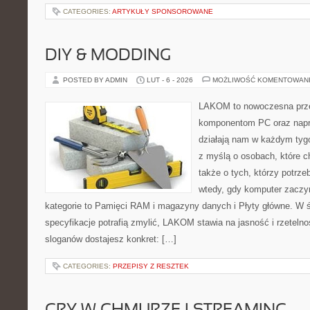
CATEGORIES:
ARTYKUŁY SPONSOROWANE
DIY & MODDING
POSTED BY ADMIN
LUT - 6 - 2026
MOŻLIWOŚĆ KOMENTOWAN
LAKOM to nowoczesna prze
komponentom PC oraz napr
działają nam w każdym tyg
z myślą o osobach, które c
także o tych, którzy potrze
wtedy, gdy komputer zaczy
kategorie to Pamięci RAM i magazyny danych i Płyty główne. W 
specyfikacje potrafią zmylić, LAKOM stawia na jasność i rzeteln
sloganów dostajesz konkret: […]
CATEGORIES:
PRZEPISY Z RESZTEK