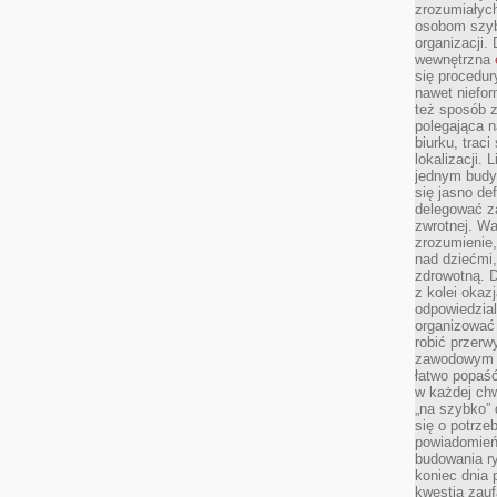
zrozumiałych
osobom szybk
organizacji.
wewnętrzna
się procedur
nawet niefor
też sposób z
polegająca n
biurku, trac
lokalizacji.
jednym budy
się jasno def
delegować za
zwrotnej. Wa
zrozumienie,
nad dziećmi,
zdrowotną. 
z kolei okazj
odpowiedzial
organizować 
robić przer
zawodowym a
łatwo popaść
w każdej ch
„na szybko”
się o potrz
powiadomień,
budowania ry
koniec dnia
kwestia zauf