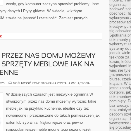
modelach hy
wtedy, gdy komputer zaczyna sprawiać problemy. Inne
organizacji 
zadawać sob
yny danych i Płyty główne. W świecie, w którym
obecności fi
wykonywać zd
OM stawia na jasność i rzetelność. Zamiast pustych
procesów adm
kreatywnych 
się odpowied
Spotkania pr
EK
dokumenty p
wykorzystują
systemy do 
jednak wiele
 PRZEZ NAS DOMU MOŻEMY
tęsknotę za
kawie, krótk
 SPRZĘTY MEBLOWE JAK NA
wyjazdami in
więc nie tyle
HENNE
„rozproszon
biurze, częś
W
krajach. W t
2025
MOŻLIWOŚĆ KOMENTOWANIA
ZOSTAŁA WYŁĄCZONA
STWORZONYM
jasne zasady
PRZEZ
dostępni, ja
NAS
W dzisiejszych czasach jest niezwykle ogromna W
DOMU
dokumentować
MOŻEMY
pominięty. D
stworzonym przez nas domu możemy wyróżnić takie
WYRÓŻNIĆ
baz wiedzy,
TAKIE
meble jak na przykład kuchenne, idealne czy też
SPRZĘTY
zrozumiałych
MEBLOWE
osobom szybk
nowomodne i przeznaczone do takich pomieszczeń jak
JAK
organizacji.
NA
PRZYKŁAD
salon lub sypialnia. Najładniejsze oraz pewno
wewnętrzna
KUCHENNE
się procedur
najpopularniejsze meble modne tego sezonu jeżeli