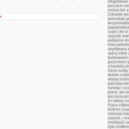
Długofalowo 
poczucie se
można też z
Człowiek jes
EK
potrzebuje p
bezpośrednie
popularniejs
część dni w 
wyjazdy team
podejście do
które potraf
współpracę z
radzą sobie 
budowaniem k
przyszłości 
a bardziej z
różne osoby 
biurem a do
elastycznośc
potrzeba se
rozwoju i sz
pracę, ale ni
poczucia prz
że robimy c
Praca zdalna
krótkim cza
milionów lud
marzeń – kon
możliwość p
była źródłem