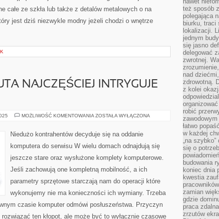
nawet niefor
też sposób z
e całe ze szkła lub także z detalów metalowych o na
polegająca n
óry jest dziś niezwykle modny jeżeli chodzi o wnętrze
biurku, trac
lokalizacji.
jednym budy
się jasno def
EK
delegować za
zwrotnej. Wa
zrozumienie,
nad dziećmi,
zdrowotną. 
TA NAJCZĘŚCIEJ INTRYGUJE
z kolei okazj
odpowiedzial
organizować 
robić przer
MŁODY
2025
MOŻLIWOŚĆ KOMENTOWANIA
ZOSTAŁA WYŁĄCZONA
zawodowym a
INTERNAUTA
łatwo popaść
NAJCZĘŚCIEJ
INTRYGUJE
w każdej ch
Niedużo kontrahentów decyduje się na oddanie
SIĘ
„na szybko”
WSZYSTKIM
komputera do serwisu W wielu domach odnajdują się
się o potrz
powiadomień,
jeszcze stare oraz wysłużone komplety komputerowe.
budowania ry
Jeśli zachowują one kompletną mobilność, a ich
koniec dnia
kwestia zauf
parametry sprzętowe starczają nam do operacji które
pracowników
zamian więk
wykonujemy nie ma konieczności ich wymiany. Trzeba
gdzie dominu
ewnym czasie komputer odmówi posłuszeństwa. Przyczyn
praca zdalna
zrzutów ekr
 rozwiązać ten kłopot, ale może być to wyłącznie czasowe