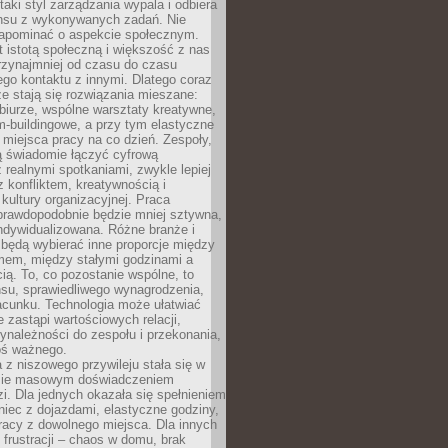
taki styl zarządzania wypala i odbiera
nsu z wykonywanych zadań. Nie
apominać o aspekcie społecznym.
t istotą społeczną i większość z nas
rzynajmniej od czasu do czasu
go kontaktu z innymi. Dlatego coraz
ze stają się rozwiązania mieszane:
biurze, wspólne warsztaty kreatywne,
-buildingowe, a przy tym elastyczne
 miejsca pracy na co dzień. Zespoły,
ią świadomie łączyć cyfrową
 realnymi spotkaniami, zwykle lepiej
z konfliktem, kreatywnością i
ultury organizacyjnej. Praca
prawdopodobnie będzie mniej sztywna,
indywidualizowana. Różne branże i
będą wybierać inne proporcje między
mem, między stałymi godzinami a
ią. To, co pozostanie wspólne, to
nsu, sprawiedliwego wynagrodzenia,
acunku. Technologia może ułatwiać
e zastąpi wartościowych relacji,
ynależności do zespołu i przekonania,
oś ważnego.
 z niszowego przywileju stała się w
sie masowym doświadczeniem
zi. Dla jednych okazała się spełnieniem
iec z dojazdami, elastyczne godziny,
racy z dowolnego miejsca. Dla innych
 frustracji – chaos w domu, brak