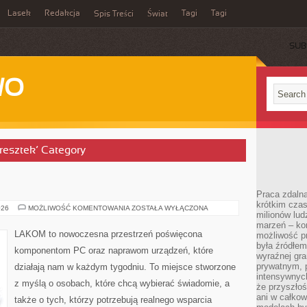
Lasek
Redakcja
Tagi
Tagi
Spis Treści
Świat
SUB
WO
 resztek’ Category
Praca zdalna
krótkim cza
DIY
026
MOŻLIWOŚĆ KOMENTOWANIA
ZOSTAŁA WYŁĄCZONA
milionów lud
&
MODDING
marzeń – kon
LAKOM to nowoczesna przestrzeń poświęcona
możliwość p
była źródłem
komponentom PC oraz naprawom urządzeń, które
wyraźnej gr
prywatnym, p
działają nam w każdym tygodniu. To miejsce stworzone
intensywnyc
z myślą o osobach, które chcą wybierać świadomie, a
że przyszłoś
ani w całkow
także o tych, którzy potrzebują realnego wsparcia