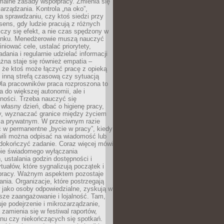
malne zasady współpracy. Zmienia się
arządzania. Kontrola „na oko”,
a sprawdzaniu, czy ktoś siedzi przy
i sens, gdy ludzie pracują z różnych
 Liczy się efekt, a nie czas spędzony w
nku. Menedżerowie muszą nauczyć
iniować cele, ustalać priorytety,
dania i regularnie udzielać informacji
żna staje się również empatia –
 że ktoś może łączyć pracę z opieką
 inną strefą czasową czy sytuacją
Dla pracowników praca rozproszona to
a do większej autonomii, ale i
ności. Trzeba nauczyć się
własny dzień, dbać o higienę pracy,
wy, wyznaczać granice między życiem
 prywatnym. W przeciwnym razie
 w permanentne „bycie w pracy”, kiedy
wili można odpisać na wiadomość lub
 dokończyć zadanie. Coraz więcej mówi
ebie świadomego wyłączania
 ustalania godzin dostępności i
tuałów, które sygnalizują początek i
 pracy. Ważnym aspektem pozostaje
ania. Organizacje, które postrzegają
 jako osoby odpowiedzialne, zyskują w
sze zaangażowanie i lojalność. Tam,
je podejrzenie i mikrozarządzanie,
 zamienia się w festiwal raportów,
anu czy niekończących się spotkań.