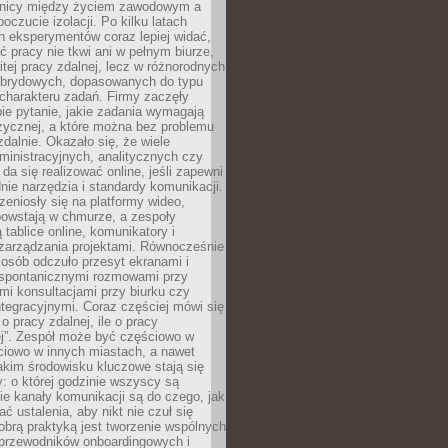
anicy między życiem zawodowym a
oczucie izolacji. Po kilku latach
h eksperymentów coraz lepiej widać,
ć pracy nie tkwi ani w pełnym biurze,
itej pracy zdalnej, lecz w różnorodnych
brydowych, dopasowanych do typu
i charakteru zadań. Firmy zaczęły
ie pytanie, jakie zadania wymagają
zycznej, a które można bez problemu
alnie. Okazało się, że wiele
inistracyjnych, analitycznych czy
da się realizować online, jeśli zapewni
nie narzędzia i standardy komunikacji.
zeniosły się na platformy wideo,
owstają w chmurze, a zespoły
 tablice online, komunikatory i
zarządzania projektami. Równocześnie
 osób odczuło przesyt ekranami i
 spontanicznymi rozmowami przy
imi konsultacjami przy biurku czy
tegracyjnymi. Coraz częściej mówi się
 o pracy zdalnej, ile o pracy
ej”. Zespół może być częściowo w
ciowo w innych miastach, a nawet
akim środowisku kluczowe stają się
: o której godzinie wszyscy są
kie kanały komunikacji są do czego, jak
 ustalenia, aby nikt nie czuł się
obrą praktyką jest tworzenie wspólnych
 przewodników onboardingowych i