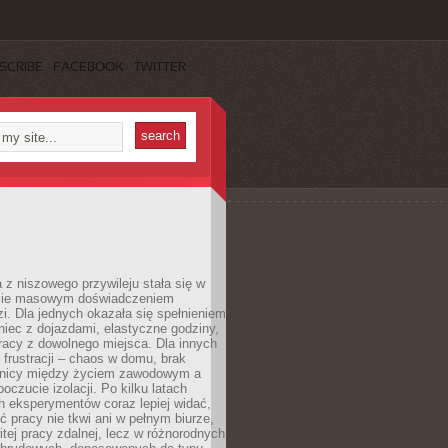
SCRIBE
FACEBOOK
TWITTER
 z niszowego przywileju stała się w
sie masowym doświadczeniem
zi. Dla jednych okazała się spełnieniem
iec z dojazdami, elastyczne godziny,
racy z dowolnego miejsca. Dla innych
 frustracji – chaos w domu, brak
anicy między życiem zawodowym a
oczucie izolacji. Po kilku latach
h eksperymentów coraz lepiej widać,
ć pracy nie tkwi ani w pełnym biurze,
itej pracy zdalnej, lecz w różnorodnych