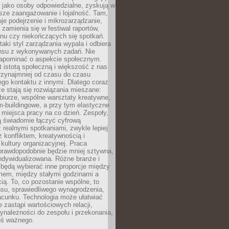
 jako osoby odpowiedzialne, zyskują w
sze zaangażowanie i lojalność. Tam,
je podejrzenie i mikrozarządzanie,
 zamienia się w festiwal raportów,
anu czy niekończących się spotkań.
taki styl zarządzania wypala i odbiera
nsu z wykonywanych zadań. Nie
apominać o aspekcie społecznym.
t istotą społeczną i większość z nas
rzynajmniej od czasu do czasu
go kontaktu z innymi. Dlatego coraz
ze stają się rozwiązania mieszane:
biurze, wspólne warsztaty kreatywne,
-buildingowe, a przy tym elastyczne
 miejsca pracy na co dzień. Zespoły,
ią świadomie łączyć cyfrową
 realnymi spotkaniami, zwykle lepiej
z konfliktem, kreatywnością i
ultury organizacyjnej. Praca
prawdopodobnie będzie mniej sztywna,
indywidualizowana. Różne branże i
będą wybierać inne proporcje między
mem, między stałymi godzinami a
ią. To, co pozostanie wspólne, to
nsu, sprawiedliwego wynagrodzenia,
acunku. Technologia może ułatwiać
e zastąpi wartościowych relacji,
ynależności do zespołu i przekonania,
oś ważnego.