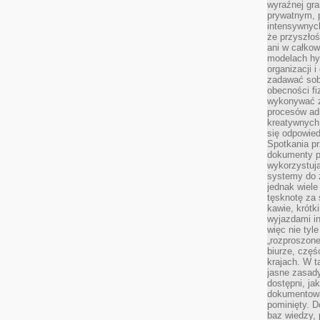
wyraźnej gr
prywatnym, p
intensywnyc
że przyszłoś
ani w całkow
modelach hy
organizacji 
zadawać sob
obecności fi
wykonywać zd
procesów adm
kreatywnych 
się odpowied
Spotkania pr
dokumenty p
wykorzystują
systemy do 
jednak wiele
tęsknotę za
kawie, krótk
wyjazdami in
więc nie tyle
„rozproszon
biurze, częś
krajach. W t
jasne zasady
dostępni, ja
dokumentować
pominięty. D
baz wiedzy,