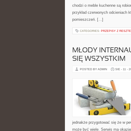
chodzi o meble kuchenne są robion
przykład czerwonych odcieniach kt
pomieszczeń. […]
CATEGORIES:
PRZEPISY Z RESZT
MŁODY INTERNAU
SIĘ WSZYSTKIM
POSTED BY ADMIN
SIE - 11 - 
jednakże przygotować się że w p
może być wiele. Serwis ma okazję