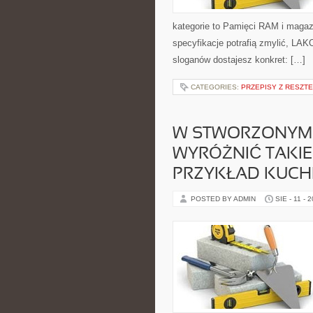
kategorie to Pamięci RAM i magaz
specyfikacje potrafią zmylić, LAK
sloganów dostajesz konkret: […]
CATEGORIES:
PRZEPISY Z RESZT
W STWORZONYM
WYRÓŻNIĆ TAKIE
PRZYKŁAD KUC
POSTED BY ADMIN
SIE - 11 - 