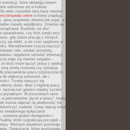
 instrukcji, które ułatwiają nowym
ie wdrożenie się w kulturę
 Dla wielu zespołów taką bazę stanowi
encyklopedia online
w której znajdują
y, opisy projektów, słowniczek pojęć, a
malne zasady współpracy. Zmienia się
arządzania. Kontrola „na oko”,
a sprawdzaniu, czy ktoś siedzi przy
i sens, gdy ludzie pracują z różnych
 Liczy się efekt, a nie czas spędzony w
nku. Menedżerowie muszą nauczyć
iniować cele, ustalać priorytety,
dania i regularnie udzielać informacji
żna staje się również empatia –
 że ktoś może łączyć pracę z opieką
 inną strefą czasową czy sytuacją
Dla pracowników praca rozproszona to
a do większej autonomii, ale i
ności. Trzeba nauczyć się
własny dzień, dbać o higienę pracy,
wy, wyznaczać granice między życiem
 prywatnym. W przeciwnym razie
 w permanentne „bycie w pracy”, kiedy
wili można odpisać na wiadomość lub
 dokończyć zadanie. Coraz więcej mówi
ebie świadomego wyłączania
 ustalania godzin dostępności i
tuałów, które sygnalizują początek i
 pracy. Ważnym aspektem pozostaje
ania. Organizacje, które postrzegają