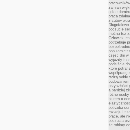
pracowników
zamian więk
gdzie dominu
praca zdalna
zrzutów ekr
Długofalowo 
poczucie se
można też z
Człowiek jes
potrzebuje p
bezpośrednie
popularniejs
część dni w 
wyjazdy team
podejście do
które potraf
współpracę z
radzą sobie 
budowaniem k
przyszłości 
a bardziej z
różne osoby 
biurem a do
elastycznośc
potrzeba se
rozwoju i sz
pracę, ale ni
poczucia prz
że robimy c