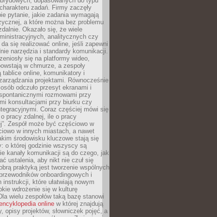
brydowych, dopasowanych do typu
i charakteru zadań. Firmy zaczęły
ie pytanie, jakie zadania wymagają
zycznej, a które można bez problemu
alnie. Okazało się, że wiele
inistracyjnych, analitycznych czy
da się realizować online, jeśli zapewni
nie narzędzia i standardy komunikacji.
zeniosły się na platformy wideo,
owstają w chmurze, a zespoły
 tablice online, komunikatory i
zarządzania projektami. Równocześnie
 osób odczuło przesyt ekranami i
 spontanicznymi rozmowami przy
imi konsultacjami przy biurku czy
tegracyjnymi. Coraz częściej mówi się
 o pracy zdalnej, ile o pracy
ej”. Zespół może być częściowo w
ciowo w innych miastach, a nawet
akim środowisku kluczowe stają się
: o której godzinie wszyscy są
kie kanały komunikacji są do czego, jak
 ustalenia, aby nikt nie czuł się
obrą praktyką jest tworzenie wspólnych
 przewodników onboardingowych i
 instrukcji, które ułatwiają nowym
ie wdrożenie się w kulturę
 Dla wielu zespołów taką bazę stanowi
encyklopedia online
w której znajdują
y, opisy projektów, słowniczek pojęć, a