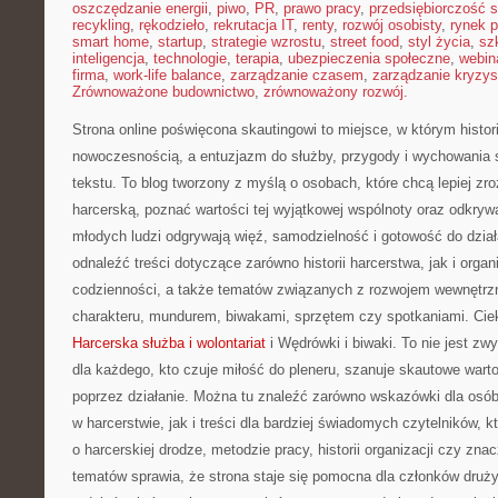
oszczędzanie energii
,
piwo
,
PR
,
prawo pracy
,
przedsiębiorczość 
recykling
,
rękodzieło
,
rekrutacja IT
,
renty
,
rozwój osobisty
,
rynek p
smart home
,
startup
,
strategie wzrostu
,
street food
,
styl życia
,
sz
inteligencja
,
technologie
,
terapia
,
ubezpieczenia społeczne
,
webin
firma
,
work-life balance
,
zarządzanie czasem
,
zarządzanie kryzy
Zrównoważone budownictwo
,
zrównoważony rozwój.
Strona online poświęcona skautingowi to miejsce, w którym histor
nowoczesnością, a entuzjazm do służby, przygody i wychowania 
tekstu. To blog tworzony z myślą o osobach, które chcą lepiej z
harcerską, poznać wartości tej wyjątkowej wspólnoty oraz odkrywa
młodych ludzi odgrywają więź, samodzielność i gotowość do dział
odnaleźć treści dotyczące zarówno historii harcerstwa, jak i organi
codzienności, a także tematów związanych z rozwojem wewnętrz
charakteru, mundurem, biwakami, sprzętem czy spotkaniami. Ciek
Harcerska służba i wolontariat
i Wędrówki i biwaki. To nie jest zw
dla każdego, kto czuje miłość do pleneru, szanuje skautowe wartoś
poprzez działanie. Można tu znaleźć zarówno wskazówki dla osób
w harcerstwie, jak i treści dla bardziej świadomych czytelników, 
o harcerskiej drodze, metodzie pracy, historii organizacji czy zna
tematów sprawia, że strona staje się pomocna dla członków drużyn