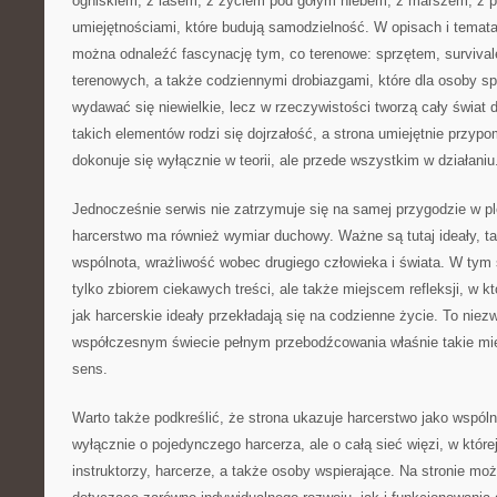
ogniskiem, z lasem, z życiem pod gołym niebem, z marszem, z p
umiejętnościami, które budują samodzielność. W opisach i temat
można odnaleźć fascynację tym, co terenowe: sprzętem, survival
terenowych, a także codziennymi drobiazgami, które dla osoby 
wydawać się niewielkie, lecz w rzeczywistości tworzą cały świat 
takich elementów rodzi się dojrzałość, a strona umiejętnie przyp
dokonuje się wyłącznie w teorii, ale przede wszystkim w działaniu
Jednocześnie serwis nie zatrzymuje się na samej przygodzie w p
harcerstwo ma również wymiar duchowy. Ważne są tutaj ideały, ta
wspólnota, wrażliwość wobec drugiego człowieka i świata. W tym s
tylko zbiorem ciekawych treści, ale także miejscem refleksji, w 
jak harcerskie ideały przekładają się na codzienne życie. To nie
współczesnym świecie pełnym przebodźcowania właśnie takie m
sens.
Warto także podkreślić, że strona ukazuje harcerstwo jako wspóln
wyłącznie o pojedynczego harcerza, ale o całą sieć więzi, w któr
instruktorzy, harcerze, a także osoby wspierające. Na stronie m