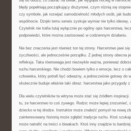
się do obozu, co zabrać na biwak, jak wygląda nocleg w namiocie,
błędy popełniają początkujący drużynowi, czym różnią się stopnie
czy symbole, jak rozwijać samodzielność młodych osób, jak bud
wspólnocie. Dzięki temu serwis zyskuje wymiar nie tylko ideowy, 
Czytelnik nie trafia tutaj wyłącznie po ogólny opis harcerstwa, lec
podpowiedzi, które można zastosować w codziennym działaniu.
Nie bez znaczenia jest również ton tej strony. Harcerstwo jawi się 
życzliwości, ale jednocześnie porządku. Z jednej strony obecna je
refleksja. Taka równowaga jest niezwykle ważna, ponieważ dobrz
ruchu harcerskiego. Nie chodzi bowiem tylko o emocje, lecz o c
człowieka, który potrafi być odważny, a jednocześnie gotowy do 
skutecznie buduje właśnie taki obraz: harcerstwa jako przygody 
Dla wielu czytelników ta witryna może stać się źródłem inspirac
tu, że harcerstwo to coś żywego. Rodzic może lepiej zrozumieć, 
dziecko w tej drodze. Instruktor może znaleźć pomysł na nową zb
zainteresowany historią może zgłębić tradycje ruchu. Ktoś szuka
może natrafić na treści o biwakach. Ktoś inny znajdzie tu bardziej