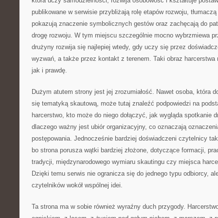
która uczy samodzielności, rozwija osobowość i kształtuje postaw
publikowane w serwisie przybliżają rolę etapów rozwoju, tłumaczą 
pokazują znaczenie symbolicznych gestów oraz zachęcają do patr
drogę rozwoju. W tym miejscu szczególnie mocno wybrzmiewa pr
drużyny rozwija się najlepiej wtedy, gdy uczy się przez doświadc
wyzwań, a także przez kontakt z terenem. Taki obraz harcerstwa
jak i prawdę.
Dużym atutem strony jest jej zrozumiałość. Nawet osoba, która d
się tematyką skautową, może tutaj znaleźć podpowiedzi na podst
harcerstwo, kto może do niego dołączyć, jak wygląda spotkanie 
dlaczego ważny jest ubiór organizacyjny, co oznaczają oznaczenia
postępowania. Jednocześnie bardziej doświadczeni czytelnicy takż
bo strona porusza wątki bardziej złożone, dotyczące formacji, pra
tradycji, międzynarodowego wymiaru skautingu czy miejsca harce
Dzięki temu serwis nie ogranicza się do jednego typu odbiorcy, a
czytelników wokół wspólnej idei.
Ta strona ma w sobie również wyraźny duch przygody. Harcerstwo 