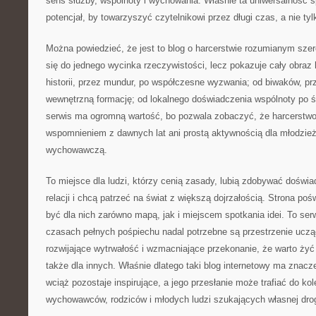
sens służby, wspólnoty i wychowania. Właśnie ta uniwersalność s
potencjał, by towarzyszyć czytelnikowi przez długi czas, a nie tyl
Można powiedzieć, że jest to blog o harcerstwie rozumianym szero
się do jednego wycinka rzeczywistości, lecz pokazuje cały obraz 
historii, przez mundur, po współczesne wyzwania; od biwaków, pr
wewnętrzną formację; od lokalnego doświadczenia wspólnoty po ś
serwis ma ogromną wartość, bo pozwala zobaczyć, że harcerstwo 
wspomnieniem z dawnych lat ani prostą aktywnością dla młodzież
wychowawczą.
To miejsce dla ludzi, którzy cenią zasady, lubią zdobywać doświ
relacji i chcą patrzeć na świat z większą dojrzałością. Strona p
być dla nich zarówno mapą, jak i miejscem spotkania idei. To ser
czasach pełnych pośpiechu nadal potrzebne są przestrzenie uczą
rozwijające wytrwałość i wzmacniające przekonanie, że warto żyć n
także dla innych. Właśnie dlatego taki blog internetowy ma znacz
wciąż pozostaje inspirujące, a jego przesłanie może trafiać do ko
wychowawców, rodziców i młodych ludzi szukających własnej drog