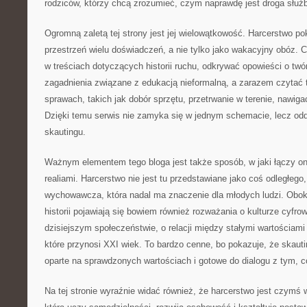
rodziców, którzy chcą zrozumieć, czym naprawdę jest droga służb
Ogromną zaletą tej strony jest jej wielowątkowość. Harcerstwo pok
przestrzeń wielu doświadczeń, a nie tylko jako wakacyjny obóz. 
w treściach dotyczących historii ruchu, odkrywać opowieści o tw
zagadnienia związane z edukacją nieformalną, a zarazem czytać
sprawach, takich jak dobór sprzętu, przetrwanie w terenie, nawiga
Dzięki temu serwis nie zamyka się w jednym schemacie, lecz o
skautingu.
Ważnym elementem tego bloga jest także sposób, w jaki łączy on
realiami. Harcerstwo nie jest tu przedstawiane jako coś odległego,
wychowawcza, która nadal ma znaczenie dla młodych ludzi. Obo
historii pojawiają się bowiem również rozważania o kulturze cyfro
dzisiejszym społeczeństwie, o relacji między stałymi wartościam
które przynosi XXI wiek. To bardzo cenne, bo pokazuje, że skau
oparte na sprawdzonych wartościach i gotowe do dialogu z tym, 
Na tej stronie wyraźnie widać również, że harcerstwo jest czymś 