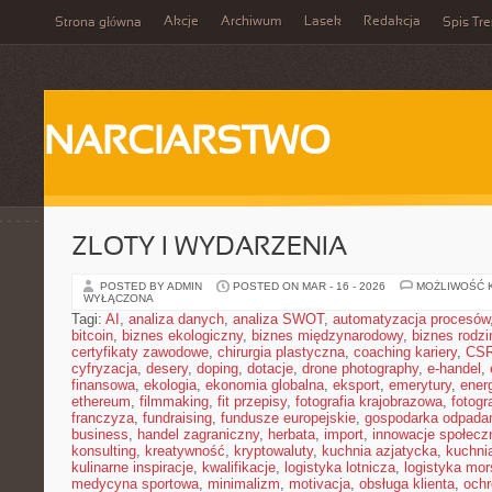
Akcje
Archiwum
Lasek
Redakcja
Strona główna
Spis Tre
NARCIARSTWO
ZLOTY I WYDARZENIA
POSTED BY ADMIN
POSTED ON MAR - 16 - 2026
MOŻLIWOŚĆ 
WYŁĄCZONA
Tagi:
AI
,
analiza danych
,
analiza SWOT
,
automatyzacja procesów
bitcoin
,
biznes ekologiczny
,
biznes międzynarodowy
,
biznes rodzi
certyfikaty zawodowe
,
chirurgia plastyczna
,
coaching kariery
,
CS
cyfryzacja
,
desery
,
doping
,
dotacje
,
drone photography
,
e-handel
,
finansowa
,
ekologia
,
ekonomia globalna
,
eksport
,
emerytury
,
ener
ethereum
,
filmmaking
,
fit przepisy
,
fotografia krajobrazowa
,
fotogr
franczyza
,
fundraising
,
fundusze europejskie
,
gospodarka odpada
business
,
handel zagraniczny
,
herbata
,
import
,
innowacje społecz
konsulting
,
kreatywność
,
kryptowaluty
,
kuchnia azjatycka
,
kuchni
kulinarne inspiracje
,
kwalifikacje
,
logistyka lotnicza
,
logistyka mo
medycyna sportowa
,
minimalizm
,
motivacja
,
obsługa klienta
,
ochr