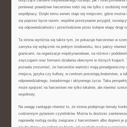
dotyczące zarówno indywidualnego rozwoju, jak i funkcjonowania d
ponieważ prawdziwe harcerstwo rodzi się nie tylko z osobistej mot
współpracy. Dzięki temu serwis staje się miejscem, gdzie można 
się poprzez bycie razem, wspólne przeżywanie przygód, rozwiąz
się odpowiedzialności i przechodzenie przez kolejne etapy drogi r
Ta strona wyróżnia się także tym, że pokazuje harcerstwo w szer
zamyka się wyłącznie na jednym środowisku, lecz patrzy również
granicami, na organizacje międzynarodowe, na różnice i podobień
zwyczajami oraz formami działania obecnymi w różnych krajach. T
pozwala zrozumieć, że harcerskie wartości mają ponadgraniczny c
miejsca, języka czy kultury, w centrum pozostają braterstwo, a 
odpowiedzialnego, świadomego i aktywnego życia. Taka perspekty
może spojrzeć na harcerstwo nie tylko lokalnie, ale również szerz
wspólnoty.
Na uwagę zasługuje również to, że strona podejmuje tematy konkr
codziennym pytaniom czytelników. Można tu dostrzec zaintereso
naprawdę nurtują osoby związane z harcerstwem albo dopiero je 