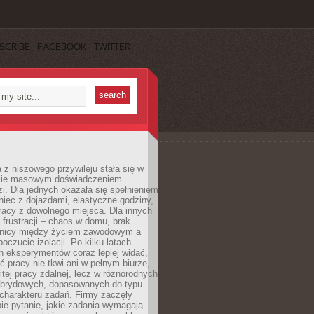
SCRIBE
FACEBOOK
TWITTER
 z niszowego przywileju stała się w
sie masowym doświadczeniem
zi. Dla jednych okazała się spełnieniem
iec z dojazdami, elastyczne godziny,
racy z dowolnego miejsca. Dla innych
 frustracji – chaos w domu, brak
anicy między życiem zawodowym a
oczucie izolacji. Po kilku latach
h eksperymentów coraz lepiej widać,
ć pracy nie tkwi ani w pełnym biurze,
itej pracy zdalnej, lecz w różnorodnych
brydowych, dopasowanych do typu
i charakteru zadań. Firmy zaczęły
ie pytanie, jakie zadania wymagają