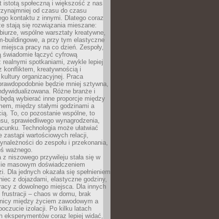
t istotą społeczną i większość z nas
rzynajmniej od czasu do czasu
go kontaktu z innymi. Dlatego coraz
ze stają się rozwiązania mieszane:
biurze, wspólne warsztaty kreatywne,
-buildingowe, a przy tym elastyczne
 miejsca pracy na co dzień. Zespoły,
ią świadomie łączyć cyfrową
 realnymi spotkaniami, zwykle lepiej
z konfliktem, kreatywnością i
ultury organizacyjnej. Praca
prawdopodobnie będzie mniej sztywna,
indywidualizowana. Różne branże i
będą wybierać inne proporcje między
mem, między stałymi godzinami a
ią. To, co pozostanie wspólne, to
nsu, sprawiedliwego wynagrodzenia,
acunku. Technologia może ułatwiać
e zastąpi wartościowych relacji,
ynależności do zespołu i przekonania,
oś ważnego.
 z niszowego przywileju stała się w
sie masowym doświadczeniem
zi. Dla jednych okazała się spełnieniem
iec z dojazdami, elastyczne godziny,
racy z dowolnego miejsca. Dla innych
 frustracji – chaos w domu, brak
anicy między życiem zawodowym a
oczucie izolacji. Po kilku latach
h eksperymentów coraz lepiej widać,