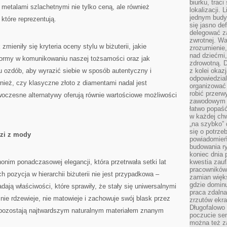
biurku, trac
 metalami szlachetnymi nie tylko ceną, ale również
lokalizacji.
jednym budy
 które reprezentują.
się jasno def
delegować za
zwrotnej. Wa
zmieniły się kryteria oceny stylu w biżuterii, jakie
zrozumienie,
nad dziećmi,
 formy w komunikowaniu naszej tożsamości oraz jak
zdrowotną. 
ozdób, aby wyrazić siebie w sposób autentyczny i
z kolei okazj
odpowiedzial
ież, czy klasyczne złoto z diamentami nadal jest
organizować 
robić przer
oczesne alternatywy oferują równie wartościowe możliwości
zawodowym a
łatwo popaść
w każdej ch
„na szybko”
się o potrz
dzi z mody
powiadomień,
budowania ry
koniec dnia
onim ponadczasowej elegancji, która przetrwała setki lat
kwestia zauf
pracowników
 pozycja w hierarchii biżuterii nie jest przypadkowa –
zamian więk
gdzie dominu
adają właściwości, które sprawiły, że stały się uniwersalnymi
praca zdalna
nie rdzewieje, nie matowieje i zachowuje swój blask przez
zrzutów ekr
Długofalowo 
 pozostają najtwardszym naturalnym materiałem znanym
poczucie se
można też z