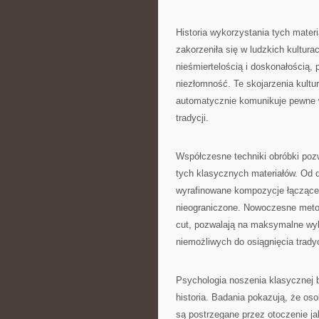
Historia wykorzystania tych materi
zakorzeniła się w ludzkich kultura
nieśmiertelością i doskonałością,
niezłomność. Te skojarzenia kultu
automatycznie komunikuje pewne w
tradycji.
Współczesne techniki obróbki poz
tych klasycznych materiałów. Od 
wyrafinowane kompozycje łączące r
nieograniczone. Nowoczesne metod
cut, pozwalają na maksymalne wyk
niemożliwych do osiągnięcia trad
Psychologia noszenia klasycznej bi
historia. Badania pokazują, że os
są postrzegane przez otoczenie ja