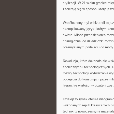
stylizacji. W 21 wieku granice mi
zacierają się w sposób, który jes
Współczesny styl w biżuterii to ju
skomplikowany język, którym kom
świata. Młoda przedsiębiorca może
chirurgicznej co dziedziczki rodz
przemyślanym podejściu do mody i
Rewolucja, która dokonała się w św
społecznych i technologicznych. 
rozwój technologii wytwarzania wy
podejścia do konsumpcji przez mło
hierarchie wartości w biżuterii zo
Dzisiejszy rynek oferuje nieogran
wykonanych replik klasycznych pro
techniki z nowoczesnymi materiała