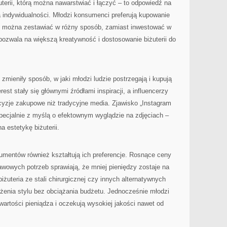
uterii, którą można nawarstwiać i łączyć – to odpowiedź na
ia indywidualności. Młodzi konsumenci preferują kupowanie
e można zestawiać w różny sposób, zamiast inwestować w
 pozwala na większą kreatywność i dostosowanie biżuterii do
zmieniły sposób, w jaki młodzi ludzie postrzegają i kupują
erest stały się głównymi źródłami inspiracji, a influencerzy
yzje zakupowe niż tradycyjne media. Zjawisko „Instagram
pecjalnie z myślą o efektownym wyglądzie na zdjęciach –
a estetykę biżuterii.
mentów również kształtują ich preferencje. Rosnące ceny
awowych potrzeb sprawiają, że mniej pieniędzy zostaje na
iżuteria ze stali chirurgicznej czy innych alternatywnych
żenia stylu bez obciążania budżetu. Jednocześnie młodzi
artości pieniądza i oczekują wysokiej jakości nawet od