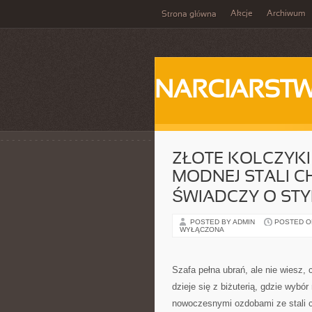
Akcje
Archiwum
Strona główna
NARCIARST
ZŁOTE KOLCZYKI 
MODNEJ STALI CH
ŚWIADCZY O STYL
POSTED BY ADMIN
POSTED ON
WYŁĄCZONA
Szafa pełna ubrań, ale nie wiesz
dzieje się z biżuterią, gdzie wyb
nowoczesnymi ozdobami ze stali ch