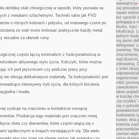
wewnętrzna
ła obróbkę stali chirurgicznej w sposób, który pozwala na
się procedur
nawet niefor
ych z metalami szlachetnymi. Techniki takie jak PVD
też sposób z
polegająca n
arstw o różnych kolorach i połysku, od matowego czerni po
biurku, trac
biżuteria ze stali może imitować praktycznie każdy metal
lokalizacji.
jednym budy
ty wizualne za ułamek ceny.
się jasno def
delegować za
zwrotnej. Wa
rurgicznej często łączą minimalizm z funkcjonalnością w
zrozumienie,
nad dziećmi,
potrzebom aktywnego stylu życia. Kolczyki, które można
zdrowotną. 
z kolei okazj
mując ich pod prysznicem czy podczas pracy przy
odpowiedzial
 nie oferują delikatniejsze materiały. Ta funkcjonalność jest
organizować 
robić przer
rowadzące intensywny tryb życia, dla których biżuteria
zawodowym a
 wygodna i trwała.
łatwo popaść
w każdej ch
„na szybko”
się o potrz
cznej zyskuje na znaczeniu w kontekście rosnącej
powiadomień,
budowania ry
entów. Produkcja tego materiału jest znacznie mniej
koniec dnia
bycie złota czy diamentów, które często wiążą się z
kwestia zauf
pracowników
mi społecznymi w krajach rozwijających się. Dla wielu
zamian więk
pekt etyczny staje się równie ważny jak estetyka czy
gdzie dominu