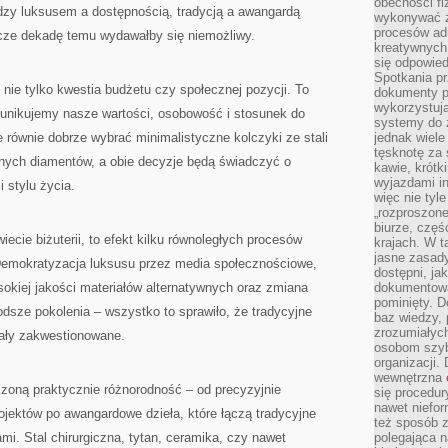
obecności fi
21
ędzy luksusem a dostępnością, tradycją a awangardą
WIEKU
wykonywać zd
ŚWIADCZY
procesów adm
zcze dekadę temu wydawałby się niemożliwy.
O
STYLU
kreatywnych 
W
się odpowied
BIŻUTERII
Spotkania pr
ż nie tylko kwestia budżetu czy społecznej pozycji. To
dokumenty p
wykorzystują
unikujemy nasze wartości, osobowość i stosunek do
systemy do 
 równie dobrze wybrać minimalistyczne kolczyki ze stali
jednak wiele
tęsknotę za
innych diamentów, a obie decyzje będą świadczyć o
kawie, krótk
wyjazdami in
 stylu życia.
więc nie tyle
„rozproszon
biurze, częś
iecie biżuterii, to efekt kilku równoległych procesów
krajach. W t
jasne zasady
Demokratyzacja luksusu przez media społecznościowe,
dostępni, ja
sokiej jakości materiałów alternatywnych oraz zmiana
dokumentować
pominięty. D
dsze pokolenia – wszystko to sprawiło, że tradycyjne
baz wiedzy,
zrozumiałych
stały zakwestionowane.
osobom szybk
organizacji.
wewnętrzna
iczoną praktycznie różnorodność – od precyzyjnie
się procedur
nawet niefor
jektów po awangardowe dzieła, które łączą tradycyjne
też sposób z
mi. Stal chirurgiczna, tytan, ceramika, czy nawet
polegająca n