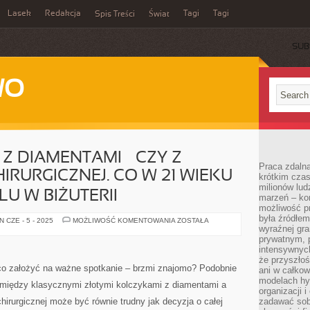
Lasek
Redakcja
Tagi
Tagi
Spis Treści
Świat
SUB
WO
Z DIAMENTAMI – CZY Z
Praca zdalna
IRURGICZNEJ. CO W 21 WIEKU
krótkim cza
milionów lud
U W BIŻUTERII
marzeń – kon
możliwość p
była źródłem
ZŁOTE
 CZE - 5 - 2025
MOŻLIWOŚĆ KOMENTOWANIA
ZOSTAŁA
KOLCZYKI
wyraźnej gr
Z
prywatnym, p
DIAMENTAMI
intensywnyc
–
CZY
że przyszłoś
Z
, co założyć na ważne spotkanie – brzmi znajomo? Podobnie
ani w całkow
MODNEJ
modelach hy
STALI
ór między klasycznymi złotymi kolczykami z diamentami a
CHIRURGICZNEJ.
organizacji 
CO
irurgicznej może być równie trudny jak decyzja o całej
zadawać sob
W