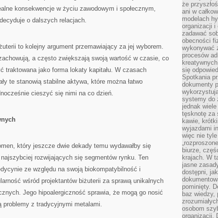
że przyszłoś
realne konsekwencje w życiu zawodowym i społecznym,
ani w całkow
modelach hy
decyduje o dalszych relacjach.
organizacji 
zadawać sob
obecności fi
żuterii to kolejny argument przemawiający za jej wyborem.
wykonywać zd
procesów adm
 zachowują, a często zwiększają swoją wartość w czasie, co
kreatywnych 
yć traktowana jako forma lokaty kapitału. W czasach
się odpowied
Spotkania pr
ły te stanowią stabilne aktywa, które można łatwo
dokumenty p
wykorzystują
dnocześnie cieszyć się nimi na co dzień.
systemy do 
jednak wiele
tęsknotę za
wnych
kawie, krótk
wyjazdami in
więc nie tyle
„rozproszon
fenomen, który jeszcze dwie dekady temu wydawałby się
biurze, częś
z najszybciej rozwijających się segmentów rynku. Ten
krajach. W t
jasne zasady
edycynie ze względu na swoją biokompatybilność i
dostępni, ja
dokumentować
larność wśród projektantów biżuterii za sprawą unikalnych
pominięty. D
cznych. Jego hipoalergiczność sprawia, że mogą go nosić
baz wiedzy,
zrozumiałych
ą problemy z tradycyjnymi metalami.
osobom szybk
organizacji.