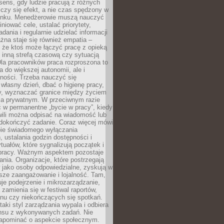
i sens, gdy ludzie pracują z różnych
 Liczy się efekt, a nie czas spędzony w
nku. Menedżerowie muszą nauczyć
iniować cele, ustalać priorytety,
dania i regularnie udzielać informacji
żna staje się również empatia –
 że ktoś może łączyć pracę z opieką
 inną strefą czasową czy sytuacją
Dla pracowników praca rozproszona to
a do większej autonomii, ale i
ności. Trzeba nauczyć się
własny dzień, dbać o higienę pracy,
wy, wyznaczać granice między życiem
 prywatnym. W przeciwnym razie
 w permanentne „bycie w pracy”, kiedy
wili można odpisać na wiadomość lub
 dokończyć zadanie. Coraz więcej mówi
ebie świadomego wyłączania
 ustalania godzin dostępności i
tuałów, które sygnalizują początek i
 pracy. Ważnym aspektem pozostaje
ania. Organizacje, które postrzegają
 jako osoby odpowiedzialne, zyskują w
sze zaangażowanie i lojalność. Tam,
je podejrzenie i mikrozarządzanie,
 zamienia się w festiwal raportów,
anu czy niekończących się spotkań.
taki styl zarządzania wypala i odbiera
nsu z wykonywanych zadań. Nie
apominać o aspekcie społecznym.