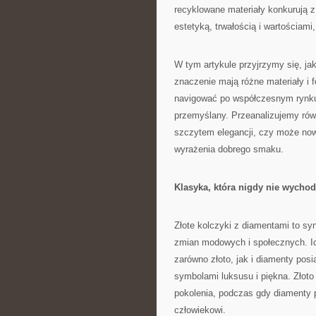
recyklowane materiały konkurują z
estetyką, trwałością i wartościami,
W tym artykule przyjrzymy się, jak 
znaczenie mają różne materiały i
navigować po współczesnym rynku 
przemyślany. Przeanalizujemy równ
szczytem elegancji, czy może now
wyrażenia dobrego smaku.
Klasyka, która nigdy nie wycho
Złote kolczyki z diamentami to syn
zmian modowych i społecznych. Ich
zarówno złoto, jak i diamenty posi
symbolami luksusu i piękna. Złoto 
pokolenia, podczas gdy diamenty
człowiekowi.