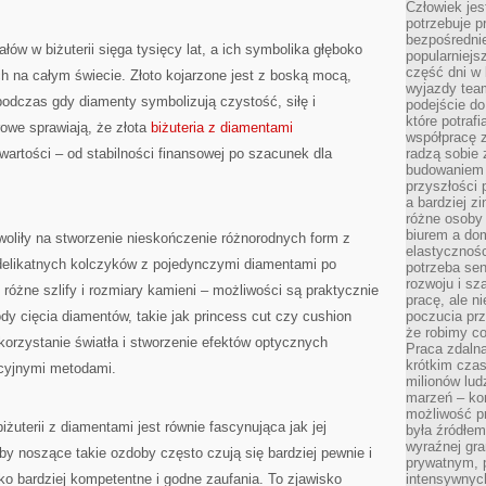
Człowiek jes
potrzebuje p
bezpośrednie
ałów w biżuterii sięga tysięcy lat, a ich symbolika głęboko
popularniejs
część dni w 
ch na całym świecie. Złoto kojarzone jest z boską mocą,
wyjazdy team
 podczas gdy diamenty symbolizują czystość, siłę i
podejście do
które potraf
rowe sprawiają, że złota
biżuteria z diamentami
współpracę z
artości – od stabilności finansowej po szacunek dla
radzą sobie 
budowaniem k
przyszłości 
a bardziej z
różne osoby 
biurem a do
woliły na stworzenie nieskończenie różnorodnych form z
elastycznośc
delikatnych kolczyków z pojedynczymi diamentami po
potrzeba se
rozwoju i sz
óżne szlify i rozmiary kamieni – możliwości są praktycznie
pracę, ale ni
y cięcia diamentów, takie jak princess cut czy cushion
poczucia prz
że robimy c
orzystanie światła i stworzenie efektów optycznych
Praca zdalna
krótkim cza
ycyjnymi metodami.
milionów lud
marzeń – kon
możliwość p
żuterii z diamentami jest równie fascynująca jak jej
była źródłem
wyraźnej gr
oby noszące takie ozdoby często czują się bardziej pewnie i
prywatnym, p
ko bardziej kompetentne i godne zaufania. To zjawisko
intensywnyc