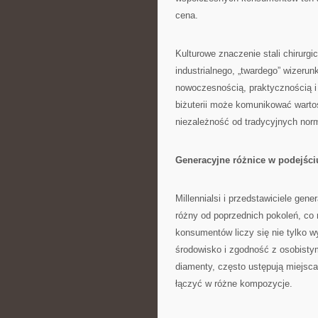
cena.
Kulturowe znaczenie stali chirurgi
industrialnego, „twardego” wizerun
nowoczesnością, praktycznością 
biżuterii może komunikować wartoś
niezależność od tradycyjnych nor
Generacyjne różnice w podejściu
Millennialsi i przedstawiciele gen
różny od poprzednich pokoleń, co r
konsumentów liczy się nie tylko wy
środowisko i zgodność z osobistym
diamenty, często ustępują miejsc
łączyć w różne kompozycje.