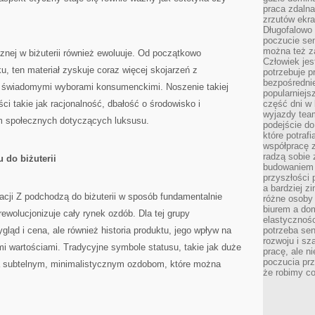
praca zdalna
zrzutów ekr
Długofalowo 
poczucie se
można też z
cznej w biżuterii również ewoluuje. Od początkowo
Człowiek jes
ku, ten materiał zyskuje coraz więcej skojarzeń z
potrzebuje p
bezpośrednie
i świadomymi wyborami konsumenckimi. Noszenie takiej
popularniejs
ci takie jak racjonalność, dbałość o środowisko i
część dni w 
wyjazdy team
m społecznych dotyczących luksusu.
podejście do
które potraf
współpracę z
radzą sobie 
 do biżuterii
budowaniem k
przyszłości 
a bardziej z
eracji Z podchodzą do biżuterii w sposób fundamentalnie
różne osoby 
biurem a do
ewolucjonizuje cały rynek ozdób. Dla tej grupy
elastycznośc
gląd i cena, ale również historia produktu, jego wpływ na
potrzeba se
rozwoju i sz
i wartościami. Tradycyjne symbole statusu, takie jak duże
pracę, ale ni
poczucia prz
a subtelnym, minimalistycznym ozdobom, które można
że robimy c