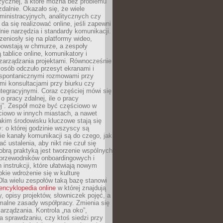
zycznej, a które można bez problemu
alnie. Okazało się, że wiele
inistracyjnych, analitycznych czy
da się realizować online, jeśli zapewni
nie narzędzia i standardy komunikacji.
zeniosły się na platformy wideo,
owstają w chmurze, a zespoły
 tablice online, komunikatory i
zarządzania projektami. Równocześnie
 osób odczuło przesyt ekranami i
 spontanicznymi rozmowami przy
imi konsultacjami przy biurku czy
tegracyjnymi. Coraz częściej mówi się
 o pracy zdalnej, ile o pracy
ej”. Zespół może być częściowo w
ciowo w innych miastach, a nawet
akim środowisku kluczowe stają się
: o której godzinie wszyscy są
kie kanały komunikacji są do czego, jak
 ustalenia, aby nikt nie czuł się
obrą praktyką jest tworzenie wspólnych
 przewodników onboardingowych i
 instrukcji, które ułatwiają nowym
ie wdrożenie się w kulturę
 Dla wielu zespołów taką bazę stanowi
encyklopedia online
w której znajdują
y, opisy projektów, słowniczek pojęć, a
malne zasady współpracy. Zmienia się
arządzania. Kontrola „na oko”,
a sprawdzaniu, czy ktoś siedzi przy