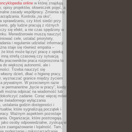
encyklopedia online
w której znajdują
y, opisy projektów, słowniczek pojęć, a
malne zasady współpracy. Zmienia się
arządzania. Kontrola „na oko”,
a sprawdzaniu, czy ktoś siedzi przy
i sens, gdy ludzie pracują z różnych
 Liczy się efekt, a nie czas spędzony w
nku. Menedżerowie muszą nauczyć
iniować cele, ustalać priorytety,
dania i regularnie udzielać informacji
żna staje się również empatia –
 że ktoś może łączyć pracę z opieką
 inną strefą czasową czy sytuacją
Dla pracowników praca rozproszona to
a do większej autonomii, ale i
ności. Trzeba nauczyć się
własny dzień, dbać o higienę pracy,
wy, wyznaczać granice między życiem
 prywatnym. W przeciwnym razie
 w permanentne „bycie w pracy”, kiedy
wili można odpisać na wiadomość lub
 dokończyć zadanie. Coraz więcej mówi
ebie świadomego wyłączania
 ustalania godzin dostępności i
tuałów, które sygnalizują początek i
 pracy. Ważnym aspektem pozostaje
ania. Organizacje, które postrzegają
 jako osoby odpowiedzialne, zyskują w
sze zaangażowanie i lojalność. Tam,
je podejrzenie i mikrozarządzanie,