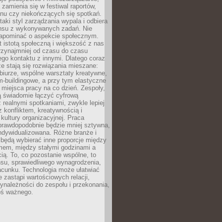
 zamienia się w festiwal raportów,
anu czy niekończących się spotkań.
taki styl zarządzania wypala i odbiera
nsu z wykonywanych zadań. Nie
apominać o aspekcie społecznym.
t istotą społeczną i większość z nas
rzynajmniej od czasu do czasu
go kontaktu z innymi. Dlatego coraz
ze stają się rozwiązania mieszane:
biurze, wspólne warsztaty kreatywne,
-buildingowe, a przy tym elastyczne
 miejsca pracy na co dzień. Zespoły,
ią świadomie łączyć cyfrową
 realnymi spotkaniami, zwykle lepiej
z konfliktem, kreatywnością i
ultury organizacyjnej. Praca
prawdopodobnie będzie mniej sztywna,
indywidualizowana. Różne branże i
będą wybierać inne proporcje między
mem, między stałymi godzinami a
ią. To, co pozostanie wspólne, to
nsu, sprawiedliwego wynagrodzenia,
acunku. Technologia może ułatwiać
e zastąpi wartościowych relacji,
ynależności do zespołu i przekonania,
oś ważnego.