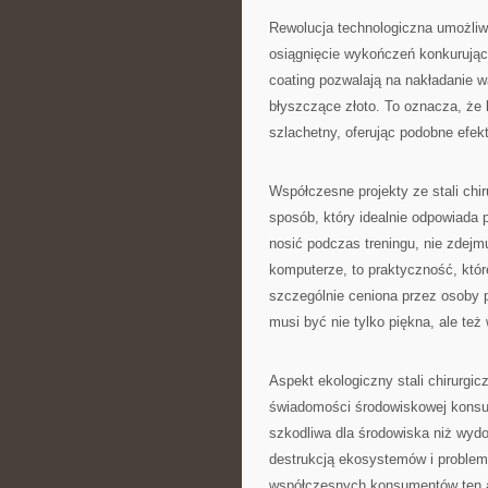
Rewolucja technologiczna umożliwi
osiągnięcie wykończeń konkurując
coating pozwalają na nakładanie w
błyszczące złoto. To oznacza, że 
szlachetny, oferując podobne efek
Współczesne projekty ze stali chi
sposób, który idealnie odpowiada 
nosić podczas treningu, nie zdej
komputerze, to praktyczność, której
szczególnie ceniona przez osoby p
musi być nie tylko piękna, ale też
Aspekt ekologiczny stali chirurgi
świadomości środowiskowej konsum
szkodliwa dla środowiska niż wydo
destrukcją ekosystemów i problema
współczesnych konsumentów ten as