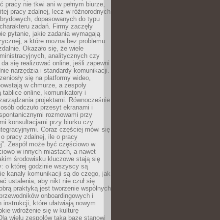
ć pracy nie tkwi ani w pełnym biurze,
itej pracy zdalnej, lecz w różnorodnych
brydowych, dopasowanych do typu
i charakteru zadań. Firmy zaczęły
ie pytanie, jakie zadania wymagają
zycznej, a które można bez problemu
alnie. Okazało się, że wiele
inistracyjnych, analitycznych czy
da się realizować online, jeśli zapewni
nie narzędzia i standardy komunikacji.
zeniosły się na platformy wideo,
owstają w chmurze, a zespoły
 tablice online, komunikatory i
zarządzania projektami. Równocześnie
 osób odczuło przesyt ekranami i
 spontanicznymi rozmowami przy
imi konsultacjami przy biurku czy
tegracyjnymi. Coraz częściej mówi się
 o pracy zdalnej, ile o pracy
ej”. Zespół może być częściowo w
ciowo w innych miastach, a nawet
akim środowisku kluczowe stają się
: o której godzinie wszyscy są
kie kanały komunikacji są do czego, jak
 ustalenia, aby nikt nie czuł się
obrą praktyką jest tworzenie wspólnych
 przewodników onboardingowych i
 instrukcji, które ułatwiają nowym
ie wdrożenie się w kulturę
 Dla wielu zespołów taką bazę stanowi