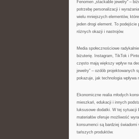
Fenomen „stackable jewelry” – biż
potrzebę personalizacji i wyrażan
wielu mniejszych elementów, któr
jeden drogi element. To podejście
różnych okazji i nastrojów.
Media społecznościowe radykalnie 
biżuterię. Instagram, TikTok i Pint
często mają większy wpływ na dec
jewelry” – ozdób projektowanych s
pokazuje, jak technologia wpływa n
Ekonomiczne realia młodych konsu
mieszkań, edukacji i innych podst
luksusowe dodatki. W tej sytuacji b
materiałów oferuje możliwość wyra
konsumenci są bardziej świadomi w
tańszych produktów.