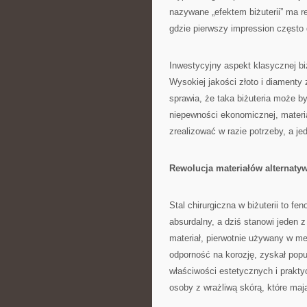
nazywane „efektem biżuterii” ma 
gdzie pierwszy impression często 
Inwestycyjny aspekt klasycznej bi
Wysokiej jakości złoto i diamenty
sprawia, że taka biżuteria może b
niepewności ekonomicznej, materia
zrealizować w razie potrzeby, a je
Rewolucja materiałów alternaty
Stal chirurgiczna w biżuterii to 
absurdalny, a dziś stanowi jeden 
materiał, pierwotnie używany w m
odporność na korozję, zyskał popu
właściwości estetycznych i prakty
osoby z wrażliwą skórą, które maj