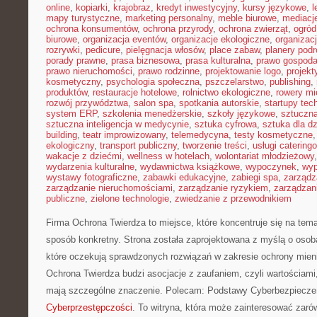
online
,
kopiarki
,
krajobraz
,
kredyt inwestycyjny
,
kursy językowe
,
l
mapy turystyczne
,
marketing personalny
,
meble biurowe
,
mediacj
ochrona konsumentów
,
ochrona przyrody
,
ochrona zwierząt
,
ogród
biurowe
,
organizacja eventów
,
organizacje ekologiczne
,
organizac
rozrywki
,
pedicure
,
pielęgnacja włosów
,
place zabaw
,
planery podr
porady prawne
,
prasa biznesowa
,
prasa kulturalna
,
prawo gospoda
prawo nieruchomości
,
prawo rodzinne
,
projektowanie logo
,
projekt
kosmetyczny
,
psychologia społeczna
,
pszczelarstwo
,
publishing
,
produktów
,
restauracje hotelowe
,
rolnictwo ekologiczne
,
rowery mi
rozwój przywództwa
,
salon spa
,
spotkania autorskie
,
startupy tec
system ERP
,
szkolenia menedżerskie
,
szkoły językowe
,
sztuczna
sztuczna inteligencja w medycynie
,
sztuka cyfrowa
,
sztuka dla dz
building
,
teatr improwizowany
,
telemedycyna
,
testy kosmetyczne
ekologiczny
,
transport publiczny
,
tworzenie treści
,
usługi catering
wakacje z dziećmi
,
wellness w hotelach
,
wolontariat młodzieżowy
wydarzenia kulturalne
,
wydawnictwa książkowe
,
wypoczynek
,
wyp
wystawy fotograficzne
,
zabawki edukacyjne
,
zabiegi spa
,
zarządz
zarządzanie nieruchomościami
,
zarządzanie ryzykiem
,
zarządzan
publiczne
,
zielone technologie
,
zwiedzanie z przewodnikiem
Firma Ochrona Twierdza to miejsce, które koncentruje się na te
sposób konkretny. Strona została zaprojektowana z myślą o osobac
które oczekują sprawdzonych rozwiązań w zakresie ochrony mie
Ochrona Twierdza budzi asocjacje z zaufaniem, czyli wartościami
mają szczególne znaczenie. Polecam: Podstawy Cyberbezpiecze
Cyberprzestępczości
. To witryna, która może zainteresować zarówn