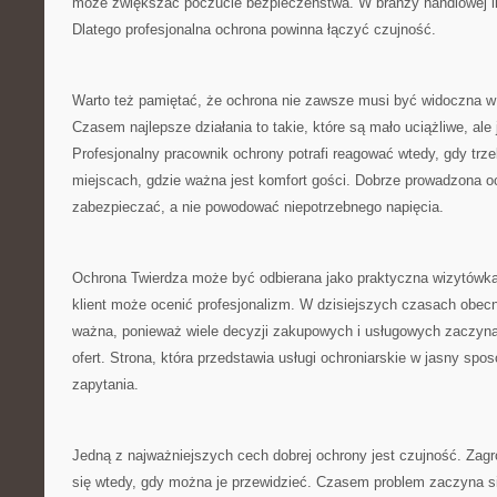
może zwiększać poczucie bezpieczeństwa. W branży handlowej li
Dlatego profesjonalna ochrona powinna łączyć czujność.
Warto też pamiętać, że ochrona nie zawsze musi być widoczna w
Czasem najlepsze działania to takie, które są mało uciążliwe, al
Profesjonalny pracownik ochrony potrafi reagować wtedy, gdy trze
miejscach, gdzie ważna jest komfort gości. Dobrze prowadzona 
zabezpieczać, a nie powodować niepotrzebnego napięcia.
Ochrona Twierdza może być odbierana jako praktyczna wizytówka.
klient może ocenić profesjonalizm. W dzisiejszych czasach obecn
ważna, ponieważ wiele decyzji zakupowych i usługowych zaczyna
ofert. Strona, która przedstawia usługi ochroniarskie w jasny spos
zapytania.
Jedną z najważniejszych cech dobrej ochrony jest czujność. Zagr
się wtedy, gdy można je przewidzieć. Czasem problem zaczyna si