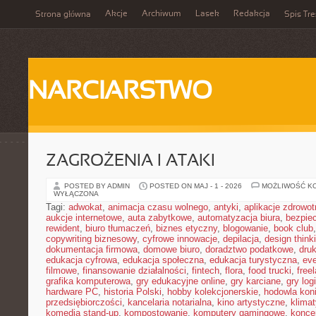
Akcje
Archiwum
Lasek
Redakcja
Strona główna
Spis Tre
NARCIARSTWO
ZAGROŻENIA I ATAKI
POSTED BY ADMIN
POSTED ON MAJ - 1 - 2026
MOŻLIWOŚĆ K
WYŁĄCZONA
Tagi:
adwokat
,
animacja czasu wolnego
,
antyki
,
aplikacje zdrowot
aukcje internetowe
,
auta zabytkowe
,
automatyzacja biura
,
bezpie
rewident
,
biuro tłumaczeń
,
biznes etyczny
,
blogowanie
,
book club
copywriting biznesowy
,
cyfrowe innowacje
,
depilacja
,
design think
dokumentacja firmowa
,
domowe biuro
,
doradztwo podatkowe
,
dru
edukacja cyfrowa
,
edukacja społeczna
,
edukacja turystyczna
,
ev
filmowe
,
finansowanie działalności
,
fintech
,
flora
,
food trucki
,
free
grafika komputerowa
,
gry edukacyjne online
,
gry karciane
,
gry log
hardware PC
,
historia Polski
,
hobby kolekcjonerskie
,
hodowla kon
przedsiębiorczości
,
kancelaria notarialna
,
kino artystyczne
,
klima
komedia stand-up
,
kompostowanie
,
komputery gamingowe
,
konce