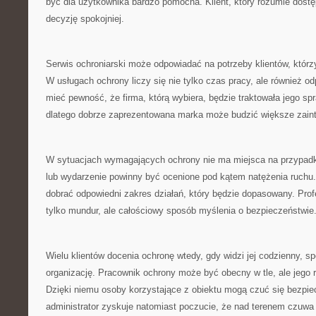
być dla użytkownika bardzo pomocna. Klient, który rozumie dost
decyzję spokojniej.
Serwis ochroniarski może odpowiadać na potrzeby klientów, którz
W usługach ochrony liczy się nie tylko czas pracy, ale również od
mieć pewność, że firma, którą wybiera, będzie traktowała jego sp
dlatego dobrze zaprezentowana marka może budzić większe zain
W sytuacjach wymagających ochrony nie ma miejsca na przypadk
lub wydarzenie powinny być ocenione pod kątem natężenia ruchu
dobrać odpowiedni zakres działań, który będzie dopasowany. Prof
tylko mundur, ale całościowy sposób myślenia o bezpieczeństwie
Wielu klientów docenia ochronę wtedy, gdy widzi jej codzienny, sp
organizację. Pracownik ochrony może być obecny w tle, ale jego 
Dzięki niemu osoby korzystające z obiektu mogą czuć się bezpiecz
administrator zyskuje natomiast poczucie, że nad terenem czuwa 