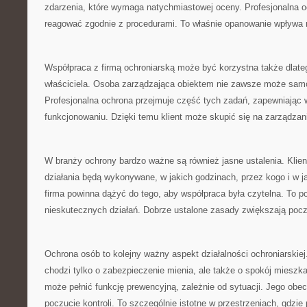
zdarzenia, które wymaga natychmiastowej oceny. Profesjonalna 
reagować zgodnie z procedurami. To właśnie opanowanie wpływa n
Współpraca z firmą ochroniarską może być korzystna także dlate
właściciela. Osoba zarządzająca obiektem nie zawsze może samo
Profesjonalna ochrona przejmuje część tych zadań, zapewniając
funkcjonowaniu. Dzięki temu klient może skupić się na zarządzan
W branży ochrony bardzo ważne są również jasne ustalenia. Klient
działania będą wykonywane, w jakich godzinach, przez kogo i w j
firma powinna dążyć do tego, aby współpraca była czytelna. To p
nieskutecznych działań. Dobrze ustalone zasady zwiększają poc
Ochrona osób to kolejny ważny aspekt działalności ochroniarskiej
chodzi tylko o zabezpieczenie mienia, ale także o spokój miesz
może pełnić funkcję prewencyjną, zależnie od sytuacji. Jego ob
poczucie kontroli. To szczególnie istotne w przestrzeniach, gdzie 