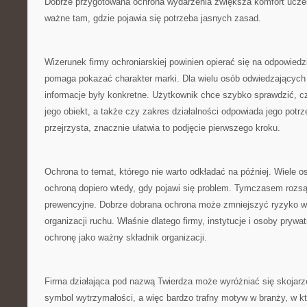
Dobrze przygotowana ochrona wydarzenia zwiększa komfort uczes
ważne tam, gdzie pojawia się potrzeba jasnych zasad.
Wizerunek firmy ochroniarskiej powinien opierać się na odpowiedzi
pomaga pokazać charakter marki. Dla wielu osób odwiedzających 
informacje były konkretne. Użytkownik chce szybko sprawdzić, 
jego obiekt, a także czy zakres działalności odpowiada jego potrz
przejrzysta, znacznie ułatwia to podjęcie pierwszego kroku.
Ochrona to temat, którego nie warto odkładać na później. Wiele 
ochroną dopiero wtedy, gdy pojawi się problem. Tymczasem rozsąd
prewencyjne. Dobrze dobrana ochrona może zmniejszyć ryzyko w
organizacji ruchu. Właśnie dlatego firmy, instytucje i osoby prywat
ochronę jako ważny składnik organizacji.
Firma działająca pod nazwą Twierdza może wyróżniać się skojarz
symbol wytrzymałości, a więc bardzo trafny motyw w branży, w któ