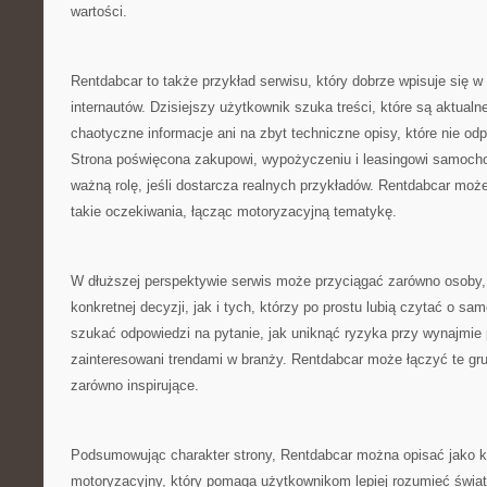
wartości.
Rentdabcar to także przykład serwisu, który dobrze wpisuje się 
internautów. Dzisiejszy użytkownik szuka treści, które są aktualn
chaotyczne informacje ani na zbyt techniczne opisy, które nie odp
Strona poświęcona zakupowi, wypożyczeniu i leasingowi samoch
ważną rolę, jeśli dostarcza realnych przykładów. Rentdabcar moż
takie oczekiwania, łącząc motoryzacyjną tematykę.
W dłuższej perspektywie serwis może przyciągać zarówno osoby, 
konkretnej decyzji, jak i tych, którzy po prostu lubią czytać o s
szukać odpowiedzi na pytanie, jak uniknąć ryzyka przy wynajmie p
zainteresowani trendami w branży. Rentdabcar może łączyć te grup
zarówno inspirujące.
Podsumowując charakter strony, Rentdabcar można opisać jako 
motoryzacyjny, który pomaga użytkownikom lepiej rozumieć świa