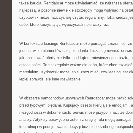
także kaucja. Rentdabcar może uświadamiać, że najtańsza ofert
najlepszą, a pozornie niewielkie szczegóły mogą wpłynąć na osta
użytkownik może nauczyć się czytać regulaminy. Taka wiedza jes
osób, które korzystają z wypożyczalni pierwszy raz.
W kontekście leasingu Rentdabcar może pomagać zrozumieć, że at
jeden z wielu elementów całej układanki. Liczą się również serw
jak analizować oferty nie tylko pod kątem miesięcznego kosztu, a
opłacalności. To szczególnie ważne dla osób, które chcą rozwijać
materiałom użytkownik może lepiej zrozumieć, czy leasing jest d
lepiej sprawdzi się inne rozwiązanie.
W obszarze samochodów używanych Rentdabcar może pełnić rolę
przed typowymi błędami. Kupujący często kierują się emocjami, a
niezgodności w dokumentach. Serwis może przypominać, że dob
analizy. Artykuły poświęcone autom z drugiej ręki mogą pomagać w
kontrolnej i w podejmowaniu decyzji bez niepotrzebnego pośpiech