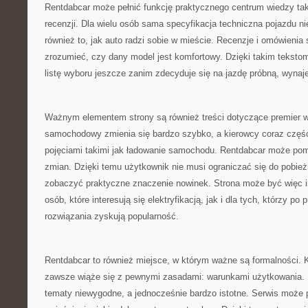
Rentdabcar może pełnić funkcję praktycznego centrum wiedzy tak
recenzji. Dla wielu osób sama specyfikacja techniczna pojazdu ni
również to, jak auto radzi sobie w mieście. Recenzje i omówien
zrozumieć, czy dany model jest komfortowy. Dzięki takim teksto
listę wyboru jeszcze zanim zdecyduje się na jazdę próbną, wynaj
Ważnym elementem strony są również treści dotyczące premier w
samochodowy zmienia się bardzo szybko, a kierowcy coraz części
pojęciami takimi jak ładowanie samochodu. Rentdabcar może po
zmian. Dzięki temu użytkownik nie musi ograniczać się do pobież
zobaczyć praktyczne znaczenie nowinek. Strona może być więc i
osób, które interesują się elektryfikacją, jak i dla tych, którzy po 
rozwiązania zyskują popularność.
Rentdabcar to również miejsce, w którym ważne są formalności.
zawsze wiąże się z pewnymi zasadami: warunkami użytkowania. D
tematy niewygodne, a jednocześnie bardzo istotne. Serwis moż