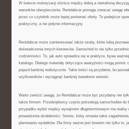
W świecie motoryzacji różnica między dobrą a nietrafioną decyzją
warunków ubezpieczenia. Rentdabcar pomaga zwracać uwagę właś
przez co czytelnik może lepiej porównać oferty. To podejście spr
praktyczny, a nie jedynie informacyjny.
Rentdabcar może zainteresować także osoby, które lubią poznawać 
doświadczenia innych kierowców. Samochód to nie tylko przedmio
codzienności. To, jak auto sprawdza się w praktyce, bywa ważnie
katalogu. Dlatego materiały dotyczące awaryjności mogą pomóc c
pojazd bardziej realistycznie. Takie treści są przydatne, bo pozw
użytkowników i wyciągnąć bardziej świadome wnioski.
Warto zwrócić uwagę, że Rentdabcar może być przydatny nie tyl
także firmom. Przedsiębiorcy często potrzebują samochodów do b
przypadku wybór między wynajmem długoterminowym ma realny 
prowadzenia działalności. Serwis, który omawia takie zagadnien
planowaniu wydatków. Dla firmy ważne jest bowiem nie tylko to, 