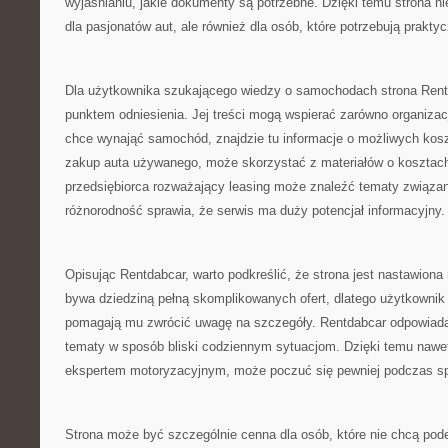
wyjaśnianiu, jakie dokumenty są potrzebne. Dzięki temu strona n
dla pasjonatów aut, ale również dla osób, które potrzebują prak
Dla użytkownika szukającego wiedzy o samochodach strona Re
punktem odniesienia. Jej treści mogą wspierać zarówno organizacj
chce wynająć samochód, znajdzie tu informacje o możliwych kosz
zakup auta używanego, może skorzystać z materiałów o kosztach
przedsiębiorca rozważający leasing może znaleźć tematy związan
różnorodność sprawia, że serwis ma duży potencjał informacyjny.
Opisując Rentdabcar, warto podkreślić, że strona jest nastawiona
bywa dziedziną pełną skomplikowanych ofert, dlatego użytkownik p
pomagają mu zwrócić uwagę na szczegóły. Rentdabcar odpowiada 
tematy w sposób bliski codziennym sytuacjom. Dzięki temu nawet 
ekspertem motoryzacyjnym, może poczuć się pewniej podczas sp
Strona może być szczególnie cenna dla osób, które nie chcą po