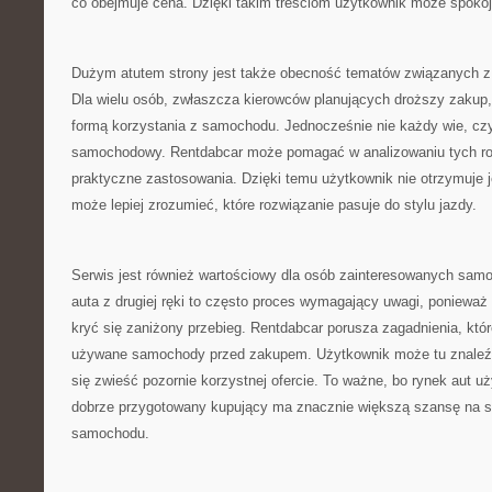
co obejmuje cena. Dzięki takim treściom użytkownik może spokojn
Dużym atutem strony jest także obecność tematów związanych z 
Dla wielu osób, zwłaszcza kierowców planujących droższy zakup, 
formą korzystania z samochodu. Jednocześnie nie każdy wie, czy
samochodowy. Rentdabcar może pomagać w analizowaniu tych ro
praktyczne zastosowania. Dzięki temu użytkownik nie otrzymuje j
może lepiej zrozumieć, które rozwiązanie pasuje do stylu jazdy.
Serwis jest również wartościowy dla osób zainteresowanych sa
auta z drugiej ręki to często proces wymagający uwagi, poniewa
kryć się zaniżony przebieg. Rentdabcar porusza zagadnienia, kt
używane samochody przed zakupem. Użytkownik może tu znaleźć 
się zwieść pozornie korzystnej ofercie. To ważne, bo rynek aut 
dobrze przygotowany kupujący ma znacznie większą szansę na s
samochodu.