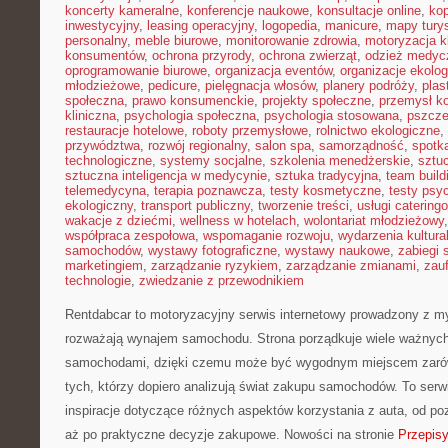
koncerty kameralne
,
konferencje naukowe
,
konsultacje online
,
kop
inwestycyjny
,
leasing operacyjny
,
logopedia
,
manicure
,
mapy tury
personalny
,
meble biurowe
,
monitorowanie zdrowia
,
motoryzacja k
konsumentów
,
ochrona przyrody
,
ochrona zwierząt
,
odzież medyc
oprogramowanie biurowe
,
organizacja eventów
,
organizacje ekolo
młodzieżowe
,
pedicure
,
pielęgnacja włosów
,
planery podróży
,
plas
społeczna
,
prawo konsumenckie
,
projekty społeczne
,
przemysł k
kliniczna
,
psychologia społeczna
,
psychologia stosowana
,
pszcze
restauracje hotelowe
,
roboty przemysłowe
,
rolnictwo ekologiczne
,
przywództwa
,
rozwój regionalny
,
salon spa
,
samorządność
,
spotka
technologiczne
,
systemy socjalne
,
szkolenia menedżerskie
,
sztuc
sztuczna inteligencja w medycynie
,
sztuka tradycyjna
,
team build
telemedycyna
,
terapia poznawcza
,
testy kosmetyczne
,
testy psy
ekologiczny
,
transport publiczny
,
tworzenie treści
,
usługi catering
wakacje z dziećmi
,
wellness w hotelach
,
wolontariat młodzieżowy
współpraca zespołowa
,
wspomaganie rozwoju
,
wydarzenia kultura
samochodów
,
wystawy fotograficzne
,
wystawy naukowe
,
zabiegi 
marketingiem
,
zarządzanie ryzykiem
,
zarządzanie zmianami
,
zauf
technologie
,
zwiedzanie z przewodnikiem
Rentdabcar to motoryzacyjny serwis internetowy prowadzony z my
rozważają wynajem samochodu. Strona porządkuje wiele ważnyc
samochodami, dzięki czemu może być wygodnym miejscem zarówno
tych, którzy dopiero analizują świat zakupu samochodów. To ser
inspiracje dotyczące różnych aspektów korzystania z auta, od 
aż po praktyczne decyzje zakupowe. Nowości na stronie
Przepisy