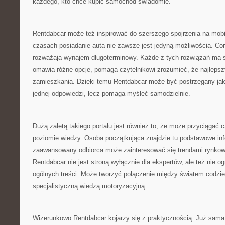
każdego, kto chce kupić samochód świadomie.
Rentdabcar może też inspirować do szerszego spojrzenia na mobi
czasach posiadanie auta nie zawsze jest jedyną możliwością. Cor
rozważają wynajem długoterminowy. Każde z tych rozwiązań ma sw
omawia różne opcje, pomaga czytelnikowi zrozumieć, że najlepsz
zamieszkania. Dzięki temu Rentdabcar może być postrzegany jako
jednej odpowiedzi, lecz pomaga myśleć samodzielnie.
Dużą zaletą takiego portalu jest również to, że może przyciągać 
poziomie wiedzy. Osoba początkująca znajdzie tu podstawowe inf
zaawansowany odbiorca może zainteresować się trendami rynkow
Rentdabcar nie jest stroną wyłącznie dla ekspertów, ale też nie o
ogólnych treści. Może tworzyć połączenie między światem codzie
specjalistyczną wiedzą motoryzacyjną.
Wizerunkowo Rentdabcar kojarzy się z praktycznością. Już sama 