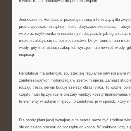
również to, jak dopasować do potrzeb zespołu.
Jednocześnie Rentdabcar pozostaje stroną interesującą dla zwykł
prostu wydawać rozsądniej. Treści dotyczące eksploatacji i utrz
wspierać użytkownika w codziennych decyzjach: jak ograniczać sp
może przełożyć się na bezpieczeństwo. Dzięki temu strona może 
wtedy, gdy ktoś planuje zakup lub wynajem, ale również wtedy, 
inspiracji.
Rentdabcar ma potencjał, aby stać się regularnie odwiedzanym m
zainteresowanych motoryzacją w szerokim ujęciu. Zamiast skupia
rodzaju treści, serwis buduje szerszy obraz rynku. To ważne, po
często musi łączyć różne obszary wiedzy: koszty finansowania.
te elementy w jednym miejscu i przedstawić je w sposób, który m
Dla osoby planującej wynajem auta serwis może być źródłem wie
się do całego procesu od początku do końca. W praktyce liczy się