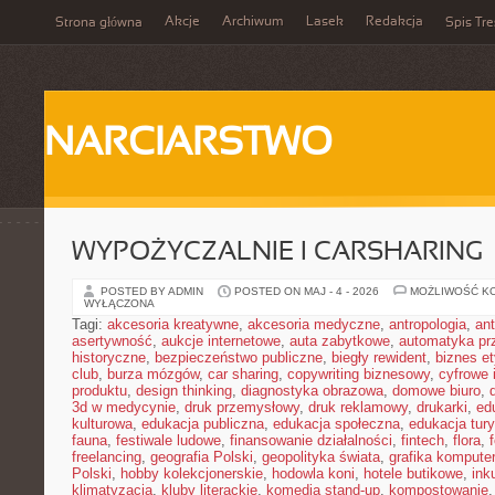
Akcje
Archiwum
Lasek
Redakcja
Strona główna
Spis Tre
NARCIARSTWO
WYPOŻYCZALNIE I CARSHARING
POSTED BY ADMIN
POSTED ON MAJ - 4 - 2026
MOŻLIWOŚĆ K
WYŁĄCZONA
Tagi:
akcesoria kreatywne
,
akcesoria medyczne
,
antropologia
,
ant
asertywność
,
aukcje internetowe
,
auta zabytkowe
,
automatyka p
historyczne
,
bezpieczeństwo publiczne
,
biegły rewident
,
biznes e
club
,
burza mózgów
,
car sharing
,
copywriting biznesowy
,
cyfrowe 
produktu
,
design thinking
,
diagnostyka obrazowa
,
domowe biuro
,
3d w medycynie
,
druk przemysłowy
,
druk reklamowy
,
drukarki
,
ed
kulturowa
,
edukacja publiczna
,
edukacja społeczna
,
edukacja tur
fauna
,
festiwale ludowe
,
finansowanie działalności
,
fintech
,
flora
,
freelancing
,
geografia Polski
,
geopolityka świata
,
grafika kompute
Polski
,
hobby kolekcjonerskie
,
hodowla koni
,
hotele butikowe
,
ink
klimatyzacja
,
kluby literackie
,
komedia stand-up
,
kompostowanie