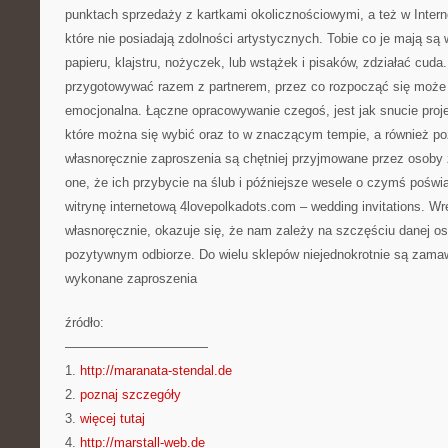
punktach sprzedaży z kartkami okolicznościowymi, a też w Internec
które nie posiadają zdolności artystycznych. Tobie co je mają są 
papieru, klajstru, nożyczek, lub wstążek i pisaków, zdziałać cud
przygotowywać razem z partnerem, przez co rozpocząć się może
emocjonalna. Łączne opracowywanie czegoś, jest jak snucie proj
które można się wybić oraz to w znaczącym tempie, a również po
własnoręcznie zaproszenia są chętniej przyjmowane przez osoby
one, że ich przybycie na ślub i późniejsze wesele o czymś pośw
witrynę internetową 4lovepolkadots.com – wedding invitations. W
własnoręcznie, okazuje się, że nam zależy na szczęściu danej oso
pozytywnym odbiorze. Do wielu sklepów niejednokrotnie są zama
wykonane zaproszenia
źródło:
———————————
1.
http://maranata-stendal.de
2.
poznaj szczegóły
3.
więcej tutaj
4.
http://marstall-web.de