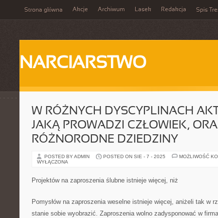
Akcje
Archiwum
Lasek
Redakcja
Strona główna
Spis Tre
NARCIARSTWO
W RÓŻNYCH DYSCYPLINACH AK
JAKĄ PROWADZI CZŁOWIEK, ORA
RÓŻNORODNE DZIEDZINY
POSTED BY ADMIN
POSTED ON SIE - 7 - 2025
MOŻLIWOŚĆ K
WYŁĄCZONA
Projektów na zaproszenia ślubne istnieje więcej, niż
Pomysłów na zaproszenia weselne istnieje więcej, aniżeli tak w 
stanie sobie wyobrazić. Zaproszenia wolno zadysponować w firm