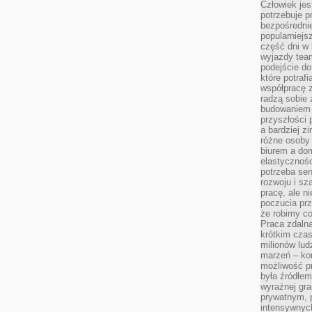
Człowiek jes
potrzebuje p
bezpośrednie
popularniejs
część dni w 
wyjazdy team
podejście do
które potraf
współpracę z
radzą sobie 
budowaniem k
przyszłości 
a bardziej z
różne osoby 
biurem a do
elastycznośc
potrzeba se
rozwoju i sz
pracę, ale ni
poczucia prz
że robimy c
Praca zdalna
krótkim cza
milionów lud
marzeń – kon
możliwość p
była źródłem
wyraźnej gr
prywatnym, p
intensywnyc