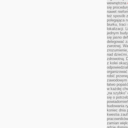
wewnętrzna
się procedur
nawet niefor
też sposób z
polegająca n
biurku, trac
lokalizacji.
jednym budy
się jasno def
delegować za
zwrotnej. Wa
zrozumienie,
nad dziećmi,
zdrowotną. 
z kolei okazj
odpowiedzial
organizować 
robić przer
zawodowym a
łatwo popaść
w każdej ch
„na szybko”
się o potrz
powiadomień,
budowania ry
koniec dnia
kwestia zauf
pracowników
zamian więk
gdzie dominu