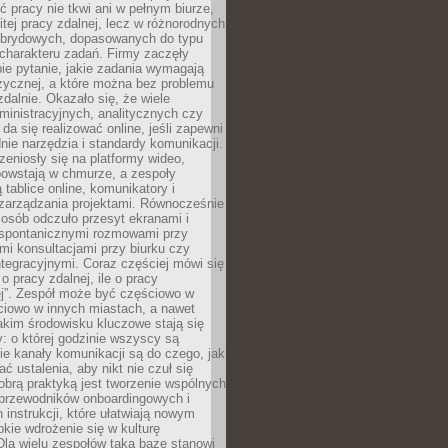
ć pracy nie tkwi ani w pełnym biurze,
itej pracy zdalnej, lecz w różnorodnych
brydowych, dopasowanych do typu
i charakteru zadań. Firmy zaczęły
ie pytanie, jakie zadania wymagają
zycznej, a które można bez problemu
alnie. Okazało się, że wiele
inistracyjnych, analitycznych czy
da się realizować online, jeśli zapewni
nie narzędzia i standardy komunikacji.
zeniosły się na platformy wideo,
owstają w chmurze, a zespoły
 tablice online, komunikatory i
zarządzania projektami. Równocześnie
 osób odczuło przesyt ekranami i
 spontanicznymi rozmowami przy
imi konsultacjami przy biurku czy
tegracyjnymi. Coraz częściej mówi się
 o pracy zdalnej, ile o pracy
ej”. Zespół może być częściowo w
ciowo w innych miastach, a nawet
akim środowisku kluczowe stają się
: o której godzinie wszyscy są
kie kanały komunikacji są do czego, jak
 ustalenia, aby nikt nie czuł się
obrą praktyką jest tworzenie wspólnych
 przewodników onboardingowych i
 instrukcji, które ułatwiają nowym
ie wdrożenie się w kulturę
 Dla wielu zespołów taką bazę stanowi