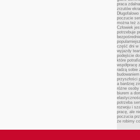
praca zdalna
zrzutów ekr
Długofalowo 
poczucie se
można też z
Człowiek jes
potrzebuje p
bezpośrednie
popularniejs
część dni w 
wyjazdy team
podejście do
które potraf
współpracę z
radzą sobie 
budowaniem k
przyszłości 
a bardziej z
różne osoby 
biurem a do
elastycznośc
potrzeba se
rozwoju i sz
pracę, ale ni
poczucia prz
że robimy c