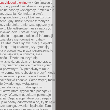
encyklopedia online
w której znajdują
y, opisy projektów, słowniczek pojęć, a
malne zasady współpracy. Zmienia się
arządzania. Kontrola „na oko”,
a sprawdzaniu, czy ktoś siedzi przy
i sens, gdy ludzie pracują z różnych
 Liczy się efekt, a nie czas spędzony w
nku. Menedżerowie muszą nauczyć
iniować cele, ustalać priorytety,
dania i regularnie udzielać informacji
żna staje się również empatia –
 że ktoś może łączyć pracę z opieką
 inną strefą czasową czy sytuacją
Dla pracowników praca rozproszona to
a do większej autonomii, ale i
ności. Trzeba nauczyć się
własny dzień, dbać o higienę pracy,
wy, wyznaczać granice między życiem
 prywatnym. W przeciwnym razie
 w permanentne „bycie w pracy”, kiedy
wili można odpisać na wiadomość lub
 dokończyć zadanie. Coraz więcej mówi
ebie świadomego wyłączania
 ustalania godzin dostępności i
tuałów, które sygnalizują początek i
 pracy. Ważnym aspektem pozostaje
ania. Organizacje, które postrzegają
 jako osoby odpowiedzialne, zyskują w
sze zaangażowanie i lojalność. Tam,
je podejrzenie i mikrozarządzanie,