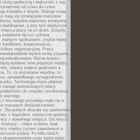
t istotą społeczną i większość z nas
rzynajmniej od czasu do czasu
go kontaktu z innymi. Dlatego coraz
ze stają się rozwiązania mieszane:
biurze, wspólne warsztaty kreatywne,
-buildingowe, a przy tym elastyczne
 miejsca pracy na co dzień. Zespoły,
ią świadomie łączyć cyfrową
 realnymi spotkaniami, zwykle lepiej
z konfliktem, kreatywnością i
ultury organizacyjnej. Praca
prawdopodobnie będzie mniej sztywna,
indywidualizowana. Różne branże i
będą wybierać inne proporcje między
mem, między stałymi godzinami a
ią. To, co pozostanie wspólne, to
nsu, sprawiedliwego wynagrodzenia,
acunku. Technologia może ułatwiać
e zastąpi wartościowych relacji,
ynależności do zespołu i przekonania,
oś ważnego.
 z niszowego przywileju stała się w
sie masowym doświadczeniem
zi. Dla jednych okazała się spełnieniem
iec z dojazdami, elastyczne godziny,
racy z dowolnego miejsca. Dla innych
 frustracji – chaos w domu, brak
anicy między życiem zawodowym a
oczucie izolacji. Po kilku latach
h eksperymentów coraz lepiej widać,