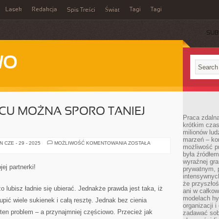
Lasek
Redakcja
Tagi
Tagi
Spis Treści
Świat
SUB
WO
CU MOŻNA SPORO TANIEJ
Praca zdalna
krótkim cza
milionów lud
marzeń – kon
W
 CZE - 29 - 2025
MOŻLIWOŚĆ KOMENTOWANIA
ZOSTAŁA
możliwość p
KTÓRYM
MIEJSCU
była źródłem
MOŻNA
wyraźnej gr
SPORO
ej partnerki!
prywatnym, p
TANIEJ
KUPIĆ
intensywnyc
UBRANIA?
że przyszłoś
o lubisz ładnie się ubierać. Jednakże prawda jest taka, iż
ani w całkow
modelach hy
kupić wiele sukienek i całą resztę. Jednak bez cienia
organizacji 
ten problem – a przynajmniej częściowo. Przecież jak
zadawać sob