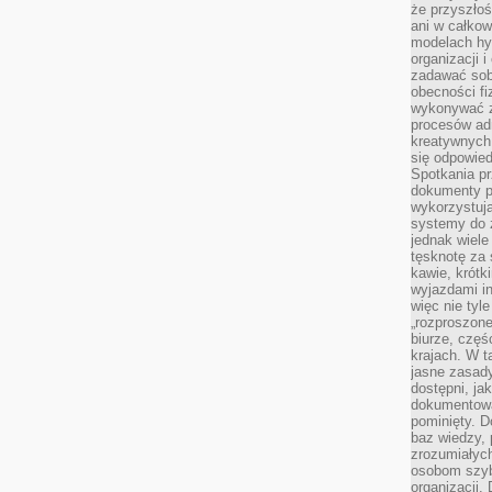
że przyszłoś
ani w całkow
modelach hy
organizacji 
zadawać sob
obecności fi
wykonywać zd
procesów adm
kreatywnych 
się odpowied
Spotkania pr
dokumenty p
wykorzystują
systemy do 
jednak wiele
tęsknotę za
kawie, krótk
wyjazdami in
więc nie tyle
„rozproszon
biurze, częś
krajach. W t
jasne zasady
dostępni, ja
dokumentować
pominięty. D
baz wiedzy,
zrozumiałych
osobom szybk
organizacji.