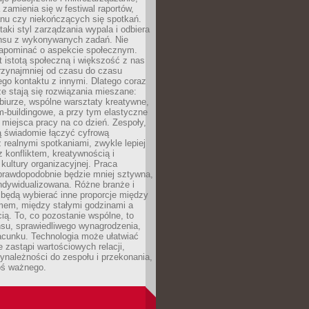
 zamienia się w festiwal raportów,
anu czy niekończących się spotkań.
taki styl zarządzania wypala i odbiera
nsu z wykonywanych zadań. Nie
apominać o aspekcie społecznym.
t istotą społeczną i większość z nas
rzynajmniej od czasu do czasu
go kontaktu z innymi. Dlatego coraz
ze stają się rozwiązania mieszane:
biurze, wspólne warsztaty kreatywne,
-buildingowe, a przy tym elastyczne
 miejsca pracy na co dzień. Zespoły,
ią świadomie łączyć cyfrową
 realnymi spotkaniami, zwykle lepiej
z konfliktem, kreatywnością i
ultury organizacyjnej. Praca
prawdopodobnie będzie mniej sztywna,
indywidualizowana. Różne branże i
będą wybierać inne proporcje między
mem, między stałymi godzinami a
ią. To, co pozostanie wspólne, to
nsu, sprawiedliwego wynagrodzenia,
acunku. Technologia może ułatwiać
e zastąpi wartościowych relacji,
ynależności do zespołu i przekonania,
oś ważnego.