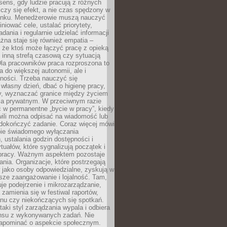
i sens, gdy ludzie pracują z różnych
 Liczy się efekt, a nie czas spędzony w
nku. Menedżerowie muszą nauczyć
iniować cele, ustalać priorytety,
dania i regularnie udzielać informacji
żna staje się również empatia –
 że ktoś może łączyć pracę z opieką
 inną strefą czasową czy sytuacją
Dla pracowników praca rozproszona to
a do większej autonomii, ale i
ności. Trzeba nauczyć się
własny dzień, dbać o higienę pracy,
wy, wyznaczać granice między życiem
 prywatnym. W przeciwnym razie
 w permanentne „bycie w pracy”, kiedy
wili można odpisać na wiadomość lub
 dokończyć zadanie. Coraz więcej mówi
ebie świadomego wyłączania
 ustalania godzin dostępności i
tuałów, które sygnalizują początek i
 pracy. Ważnym aspektem pozostaje
ania. Organizacje, które postrzegają
 jako osoby odpowiedzialne, zyskują w
sze zaangażowanie i lojalność. Tam,
je podejrzenie i mikrozarządzanie,
 zamienia się w festiwal raportów,
anu czy niekończących się spotkań.
taki styl zarządzania wypala i odbiera
nsu z wykonywanych zadań. Nie
apominać o aspekcie społecznym.