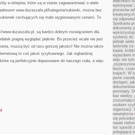
obecności fi
ćby e-sklepów, które są w stanie zagwarantować o wiele
wykonywać zd
procesów adm
d adresem www.duzaszafa.pl/kategoria/sukienki, można bez
kreatywnych 
 sukienek cechujących się mało wygórowanymi cenami. To
się odpowied
Spotkania pr
dokumenty p
tp://www.duzaszafa.pl, są bardzo dobrym rozwiązaniem dla
wykorzystują
systemy do 
datek pragną wyglądać pięknie. Bo przecież wcale nie jest
jednak wiele
tęsknotę za
brania, muszą być od razu gorszej jakości! Nie można także
kawie, krótk
ternetową to coś jakoś ryzykownego. Jak najbardziej
wyjazdami in
więc nie tyle
 które są perfekcyjnie dopasowane do naszego ciała, a więc
„rozproszon
biurze, częś
krajach. W t
jasne zasady
dostępni, ja
dokumentować
pominięty. D
baz wiedzy,
zrozumiałych
osobom szybk
organizacji.
pl
wewnętrzna
się procedur
nawet niefor
też sposób z
polegająca n