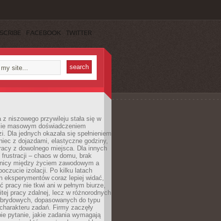
SCRIBE
FACEBOOK
TWITTER
 z niszowego przywileju stała się w
sie masowym doświadczeniem
zi. Dla jednych okazała się spełnieniem
iec z dojazdami, elastyczne godziny,
racy z dowolnego miejsca. Dla innych
 frustracji – chaos w domu, brak
anicy między życiem zawodowym a
oczucie izolacji. Po kilku latach
h eksperymentów coraz lepiej widać,
ć pracy nie tkwi ani w pełnym biurze,
itej pracy zdalnej, lecz w różnorodnych
brydowych, dopasowanych do typu
i charakteru zadań. Firmy zaczęły
ie pytanie, jakie zadania wymagają