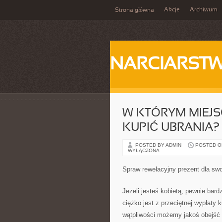
Akcje
Archiwum
Strona główna
NARCIARST
W KTÓRYM MIEJS
KUPIĆ UBRANIA?
POSTED BY ADMIN
POSTED ON
WYŁĄCZONA
Spraw rewelacyjny prezent dla swoj
Jeżeli jesteś kobietą, pewnie bardz
ciężko jest z przeciętnej wypłaty 
wątpliwości możemy jakoś obejść 