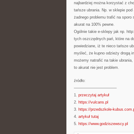
najbardziej można korzystać z cho
tańsze ubrania. Np. w sklepie po
żadnego problemu trafić na sporo
akurat na 100% pewne.
Ogólnie takie e-sklepy jak np. ht
tych oszczędnych pań, które na do
powiedziane, iż te nieco tańsze u
myśleć, że kupno odzieży drogą in
możemy natrafić na takie ubrania,
to akurat nie jest problem.
źródło:
———————————
1.
przeczytaj artykuł
2.
https://vulcans.pl
3.
https://przedszkole-kubus.com.
4.
artykuł tutaj
5.
https://www.godziszewscy.pl