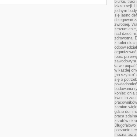
biurku, trac
lokalizacji.
jednym budy
się jasno def
delegować za
zwrotnej. Wa
zrozumienie,
nad dziećmi,
zdrowotną. 
z kolei okazj
odpowiedzial
organizować 
robić przer
zawodowym a
łatwo popaść
w każdej ch
„na szybko”
się o potrz
powiadomień,
budowania ry
koniec dnia
kwestia zauf
pracowników
zamian więk
gdzie dominu
praca zdalna
zrzutów ekr
Długofalowo 
poczucie se
można też z