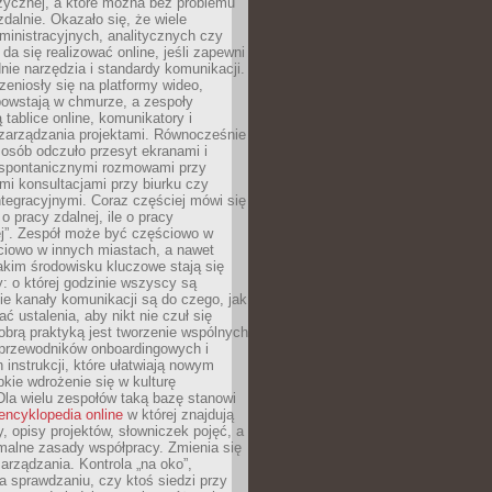
zycznej, a które można bez problemu
alnie. Okazało się, że wiele
inistracyjnych, analitycznych czy
da się realizować online, jeśli zapewni
nie narzędzia i standardy komunikacji.
zeniosły się na platformy wideo,
owstają w chmurze, a zespoły
 tablice online, komunikatory i
zarządzania projektami. Równocześnie
 osób odczuło przesyt ekranami i
 spontanicznymi rozmowami przy
imi konsultacjami przy biurku czy
tegracyjnymi. Coraz częściej mówi się
 o pracy zdalnej, ile o pracy
ej”. Zespół może być częściowo w
ciowo w innych miastach, a nawet
akim środowisku kluczowe stają się
: o której godzinie wszyscy są
kie kanały komunikacji są do czego, jak
 ustalenia, aby nikt nie czuł się
obrą praktyką jest tworzenie wspólnych
 przewodników onboardingowych i
 instrukcji, które ułatwiają nowym
ie wdrożenie się w kulturę
 Dla wielu zespołów taką bazę stanowi
encyklopedia online
w której znajdują
y, opisy projektów, słowniczek pojęć, a
malne zasady współpracy. Zmienia się
arządzania. Kontrola „na oko”,
a sprawdzaniu, czy ktoś siedzi przy