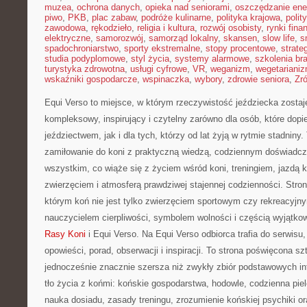
muzea
,
ochrona danych
,
opieka nad seniorami
,
oszczędzanie ener
piwo
,
PKB
,
plac zabaw
,
podróże kulinarne
,
polityka krajowa
,
polit
zawodowa
,
rękodzieło
,
religia i kultura
,
rozwój osobisty
,
rynki fin
elektryczne
,
samorozwój
,
samorząd lokalny
,
skansen
,
slow life
,
s
spadochroniarstwo
,
sporty ekstremalne
,
stopy procentowe
,
strate
studia podyplomowe
,
styl życia
,
systemy alarmowe
,
szkolenia br
turystyka zdrowotna
,
usługi cyfrowe
,
VR
,
weganizm
,
wegetariani
wskaźniki gospodarcze
,
wspinaczka
,
wybory
,
zdrowie seniora
,
Zr
Equi Verso to miejsce, w którym rzeczywistość jeździecka zosta
kompleksowy, inspirujący i czytelny zarówno dla osób, które dop
jeździectwem, jak i dla tych, którzy od lat żyją w rytmie stadniny. 
zamiłowanie do koni z praktyczną wiedzą, codziennym doświadcz
wszystkim, co wiąże się z życiem wśród koni, treningiem, jazdą k
zwierzęciem i atmosferą prawdziwej stajennej codzienności. Stron
którym koń nie jest tylko zwierzęciem sportowym czy rekreacyjny
nauczycielem cierpliwości, symbolem wolności i częścią wyjątkowe
Rasy Koni
i Equi Verso. Na Equi Verso odbiorca trafia do serwisu
opowieści, porad, obserwacji i inspiracji. To strona poświęcona sz
jednocześnie znacznie szersza niż zwykły zbiór podstawowych info
tło życia z końmi: końskie gospodarstwa, hodowle, codzienna piel
nauka dosiadu, zasady treningu, zrozumienie końskiej psychiki or