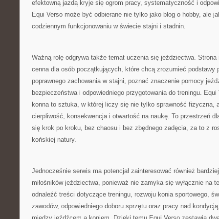
efektowną jazdą kryje się ogrom pracy, systematyczność i odpow
Equi Verso może być odbierane nie tylko jako blog o hobby, ale 
codziennym funkcjonowaniu w świecie stajni i stadnin.
Ważną rolę odgrywa także temat uczenia się jeździectwa. Strona
cenna dla osób początkujących, które chcą zrozumieć podstawy 
poprawnego zachowania w stajni, poznać znaczenie pomocy jeźd
bezpieczeństwa i odpowiedniego przygotowania do treningu. Equi 
konna to sztuka, w której liczy się nie tylko sprawność fizyczna, 
cierpliwość, konsekwencja i otwartość na naukę. To przestrzeń dla
się krok po kroku, bez chaosu i bez zbędnego zadęcia, za to z 
końskiej natury.
Jednocześnie serwis ma potencjał zainteresować również bardzi
miłośników jeździectwa, ponieważ nie zamyka się wyłącznie na 
odnaleźć treści dotyczące treningu, rozwoju konia sportowego, 
zawodów, odpowiedniego doboru sprzętu oraz pracy nad kondycją
między jeźdźcem a koniem. Dzięki temu Equi Verso zestawia dwa