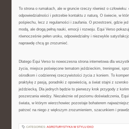
To strona o rumakach, ale w gruncie rzeczy również o człowieku: o 
odpowiedzialności i potrzebie kontaktu z naturą. O świecie, w któ
pośpiechu, lecz z regularności i zaufania. O przestrzeni, gdzie je
modą, ale drogą pełną nauki, emocji i rozwoju. Equi Verso pokazu
równocześnie pełen uroku, odpowiedzialny i niezwykle satysfakcjo
naprawdę chcą go zrozumieć.
Dlatego Equi Verso to nowoczesna strona internetowa dla wszyst
życia, miejsce poświęcone tematom jeździeckim, treningowi, sprz
ośrodkom i codziennej rzeczywistości życia z koniem. To kompend
praktykę z pasją, poradniki z opowieścią, a świat stajni z szeroko
jeździecką. Dla jednych będzie to pierwszy krok przygody z końmi
poszerzania wiedzy. Niezależnie od poziomu doświadczenia, Equi 
świata, w którym wierzchowiec pozostaje bohaterem najważniejsz
patrzeć na niego z większym zrozumieniem, szacunkiem i prawdz
CATEGORIES:
AGROTURYSTYKA W STYLU EKO