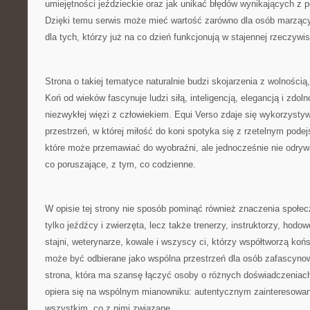
umiejętności jeździeckie oraz jak unikać błędów wynikających z 
Dzięki temu serwis może mieć wartość zarówno dla osób marzący
dla tych, którzy już na co dzień funkcjonują w stajennej rzeczywis
Strona o takiej tematyce naturalnie budzi skojarzenia z wolnością
Koń od wieków fascynuje ludzi siłą, inteligencją, elegancją i zdol
niezwykłej więzi z człowiekiem. Equi Verso zdaje się wykorzystyw
przestrzeń, w której miłość do koni spotyka się z rzetelnym podej
które może przemawiać do wyobraźni, ale jednocześnie nie odrywa
co poruszające, z tym, co codzienne.
W opisie tej strony nie sposób pominąć również znaczenia społecz
tylko jeźdźcy i zwierzęta, lecz także trenerzy, instruktorzy, hodo
stajni, weterynarze, kowale i wszyscy ci, którzy współtworzą koń
może być odbierane jako wspólna przestrzeń dla osób zafascyno
strona, która ma szansę łączyć osoby o różnych doświadczeniach
opiera się na wspólnym mianowniku: autentycznym zainteresowan
wszystkim, co z nimi związane.