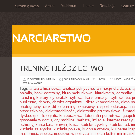
Akcje
Archiwum
Lasek
Redakcja
Strona główna
Spis Tre
NARCIARSTWO
TRENING I JEŹDZIECTWO
POSTED BY ADMIN
POSTED ON MAR - 21 - 2026
MOŻLIWOŚĆ 
WYŁĄCZONA
Tagi:
analiza finansowa
,
analiza polityczna
,
animacje dla dzieci
,
a
bakalia
,
bank centralny
,
biuro rachunkowe
,
biurokracja
,
ceramika
,
coaching kariery
,
cyberatak
,
cyfrowa transformacja
,
cyfrowe bezp
publiczna
,
desery
,
detoks organizmu
,
dieta ketogeniczna
,
dieta pa
photography
,
druk 3d
,
e-learning biznesowy
,
e-sport
,
edukacja fin
przedszkolna
,
elektromobilność
,
elektronika przemysłowa
,
filmma
dyskusyjne
,
fotografia krajobrazowa
,
fotografia portretowa
,
geopol
gotowanie w domu
,
gry mobilne
,
herbata
,
inflacja
,
internet rzeczy
,
ochrony
,
kancelaria prawna
,
kawa
,
kodeks cywilny
,
kodeks rodzin
kuchnia azjatycka
,
kuchnia polska
,
kuchnia włoska
,
kulinarne insp
free
,
media społecznościowe w polityce
,
miejsca kultu
,
minimaliz