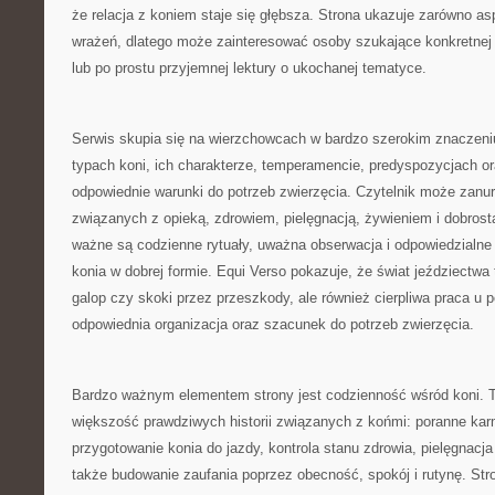
że relacja z koniem staje się głębsza. Strona ukazuje zarówno as
wrażeń, dlatego może zainteresować osoby szukające konkretnej p
lub po prostu przyjemnej lektury o ukochanej tematyce.
Serwis skupia się na wierzchowcach w bardzo szerokim znaczeniu.
typach koni, ich charakterze, temperamencie, predyspozycjach or
odpowiednie warunki do potrzeb zwierzęcia. Czytelnik może zanu
związanych z opieką, zdrowiem, pielęgnacją, żywieniem i dobrost
ważne są codzienne rytuały, uważna obserwacja i odpowiedzialne
konia w dobrej formie. Equi Verso pokazuje, że świat jeździectwa
galop czy skoki przez przeszkody, ale również cierpliwa praca u 
odpowiednia organizacja oraz szacunek do potrzeb zwierzęcia.
Bardzo ważnym elementem strony jest codzienność wśród koni. To
większość prawdziwych historii związanych z końmi: poranne kar
przygotowanie konia do jazdy, kontrola stanu zdrowia, pielęgnacja 
także budowanie zaufania poprzez obecność, spokój i rutynę. St