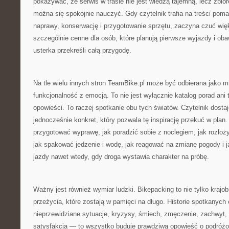
pokazywać, że serwis w trasie nie jest wiedzą tajemną, lecz zbio
można się spokojnie nauczyć. Gdy czytelnik trafia na treści pom
naprawy, konserwację i przygotowanie sprzętu, zaczyna czuć wi
szczególnie cenne dla osób, które planują pierwsze wyjazdy i oba
usterka przekreśli całą przygodę.
Na tle wielu innych stron TeamBike.pl może być odbierana jako mi
funkcjonalność z emocją. To nie jest wyłącznie katalog porad ani 
opowieści. To raczej spotkanie obu tych światów. Czytelnik dostaje
jednocześnie konkret, który pozwala tę inspirację przekuć w plan.
przygotować wyprawę, jak poradzić sobie z noclegiem, jak rozłoży
jak spakować jedzenie i wodę, jak reagować na zmianę pogody i ja
jazdy nawet wtedy, gdy droga wystawia charakter na próbę.
Ważny jest również wymiar ludzki. Bikepacking to nie tylko krajobr
przeżycia, które zostają w pamięci na długo. Historie spotkanyc
nieprzewidziane sytuacje, kryzysy, śmiech, zmęczenie, zachwyt,
satysfakcja — to wszystko buduje prawdziwą opowieść o podróż