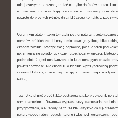
takiej estetyce ma szansę trafiać nie tylko do fanów sprzętu i tras
w rowerowej drodze szukają czegoś więcej: równowagi, ucieczki 
powrotu do prostych rytmów dnia i bliższego kontaktu z rzeczywis
Ogromnym atutem takiej tematyki jest jej naturalna autentyczno
obrazów, krótkich treści i natychmiastowej gratyfikacji bikepacki
czasem zwolnić, przeżyć trasę naprawdę, poczuć teren pod kołam
jak zmienia się światło, gdy dzień przechodzi w wieczór. Dlatego 
podkreślać, że jest ona tworzona dla ludzi ceniących prawdę prz
powierzchowność. Nie chodzi tu o idealnie wyreżyserowaną podró
czasem błotnistą, czasem wymagającą, czasem nieprzewidywalną,
cenną.
TeamBike.pl może być także postrzegana jako przewodnik po sty
samostanowieniu. Rowerowa wyprawa uczy planowania, ale i elas
przygotowania, ale i zgody na to, że nie wszystko da się przewidz
pokory wobec natury, pogody, terenu i własnych ograniczeń. Tego 