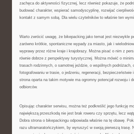
zachęca do aktywności fizycznej, lecz również pokazuje, że pod
budować charakter, wspierać samodyscyplinę, rozwijać cierpliwo
kontakt z samym sobą. Dla wielu czytelników to właśnie ten wymia
Warto zwrócić uwagę, że bikepacking jako temat jest niezwykle 
zarówno krótkie, spontaniczne wypady za miasto, jak i wielodnio
wyprawy przez różne kraje i krajobrazy. Można pisać o nim z pers
równie dobrze z perspektywy turystycznej. Można mówić o minim
trasach rodzinnych, o samotnej jeździe, o wspólnych podróżach, 
fotografowaniu w trasie, o jedzeniu, regeneracji, bezpieczeństwie
strona oparta na takim motywie ma ogromny potencjał rozwoju i d
odbiorców.
Opisując charakter serwisu, można też podkreślić jego funkcję m
największą przeszkodą nie jest brak roweru czy sprzętu, lecz wą
Dobra strona o bikepackingu odpowiada właśnie na tę obawę. Poka
razu ultramaratończykiem, by wyruszyć w swoją pierwszą trasę. 