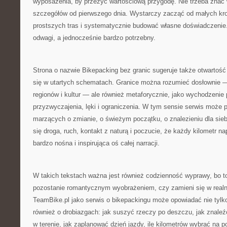
wyposażenia, by przeżyć wartościową przygodę. Nie trzeba znać
szczegółów od pierwszego dnia. Wystarczy zacząć od małych kr
prostszych tras i systematycznie budować własne doświadczenie.
odwagi, a jednocześnie bardzo potrzebny.
Strona o nazwie Bikepacking bez granic sugeruje także otwartość
się w utartych schematach. Granice można rozumieć dosłownie —
regionów i kultur — ale również metaforycznie, jako wychodzenie
przyzwyczajenia, lęki i ograniczenia. W tym sensie serwis może 
marzących o zmianie, o świeżym początku, o znalezieniu dla siebie
się droga, ruch, kontakt z naturą i poczucie, że każdy kilometr 
bardzo nośna i inspirująca oś całej narracji.
W takich tekstach ważna jest również codzienność wyprawy, bo t
pozostanie romantycznym wyobrażeniem, czy zamieni się w real
TeamBike.pl jako serwis o bikepackingu może opowiadać nie tylko 
również o drobiazgach: jak suszyć rzeczy po deszczu, jak znaleź
w terenie, jak zaplanować dzień jazdy, ile kilometrów wybrać na 