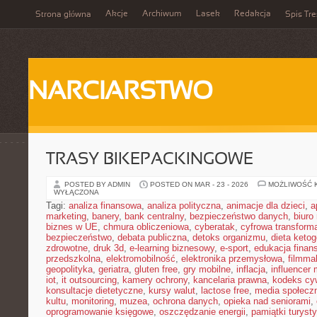
Akcje
Archiwum
Lasek
Redakcja
Strona główna
Spis Tre
NARCIARSTWO
TRASY BIKEPACKINGOWE
POSTED BY ADMIN
POSTED ON MAR - 23 - 2026
MOŻLIWOŚĆ 
WYŁĄCZONA
Tagi:
analiza finansowa
,
analiza polityczna
,
animacje dla dzieci
,
a
marketing
,
banery
,
bank centralny
,
bezpieczeństwo danych
,
biuro
biznes w UE
,
chmura obliczeniowa
,
cyberatak
,
cyfrowa transform
bezpieczeństwo
,
debata publiczna
,
detoks organizmu
,
dieta keto
zdrowotne
,
druk 3d
,
e-learning biznesowy
,
e-sport
,
edukacja finan
przedszkolna
,
elektromobilność
,
elektronika przemysłowa
,
filmma
geopolityka
,
geriatra
,
gluten free
,
gry mobilne
,
inflacja
,
influencer 
iot
,
it outsourcing
,
kamery ochrony
,
kancelaria prawna
,
kodeks cyw
konsultacje dietetyczne
,
kursy walut
,
lactose free
,
media społeczn
kultu
,
monitoring
,
muzea
,
ochrona danych
,
opieka nad seniorami
,
oprogramowanie księgowe
,
oszczędzanie energii
,
pamiątki turyst