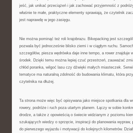
jeść, jak unikać przeciążeń i jak zachować przyjemność z podró
właśnie te małe, praktyczne elementy sprawiają, że czytelnik za
jest naprawdę w jego zasięgu.
Nie można pominąć też roli krajobrazu. Bikepacking jest szczegó
pozwala być jednocześnie blisko ziemi i w ciągłym ruchu. Samoc
szczegółów, piesza wędrówka daje inne tempo, a rower znajduje w
środek. Dzięki temu można lepiej czuć przestrzeń, zauważać zmi
chłód poranka, wilgoć lasu czy dźwięki małych miasteczek. Serwi
tematyce ma naturalną zdolność do budowania klimatu, która przy
czytelnika na dłużej.
Ta strona może więc być opisywana jako miejsce spotkania dla w
rowery, podróże i ruch poza utartym planem. Łączy w sobie konk
drodze, a także z opowieścią o świecie widzianym z poziomu kiero
szukających wiedzy o sprzęcie, inspiracji do planowania wypraw,
do pierwszego wyjazdu i motywacji do kolejnych kilometrów. Dział