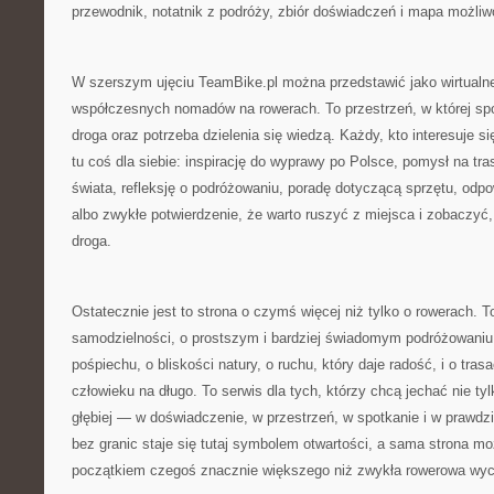
przewodnik, notatnik z podróży, zbiór doświadczeń i mapa możliw
W szerszym ujęciu TeamBike.pl można przedstawić jako wirtualne
współczesnych nomadów na rowerach. To przestrzeń, w której spo
droga oraz potrzeba dzielenia się wiedzą. Każdy, kto interesuje s
tu coś dla siebie: inspirację do wyprawy po Polsce, pomysł na tra
świata, refleksję o podróżowaniu, poradę dotyczącą sprzętu, odp
albo zwykłe potwierdzenie, że warto ruszyć z miejsca i zobaczyć
droga.
Ostatecznie jest to strona o czymś więcej niż tylko o rowerach. 
samodzielności, o prostszym i bardziej świadomym podróżowaniu
pośpiechu, o bliskości natury, o ruchu, który daje radość, i o tras
człowieku na długo. To serwis dla tych, którzy chcą jechać nie tyl
głębiej — w doświadczenie, w przestrzeń, w spotkanie i w prawd
bez granic staje się tutaj symbolem otwartości, a sama strona mo
początkiem czegoś znacznie większego niż zwykła rowerowa wyc