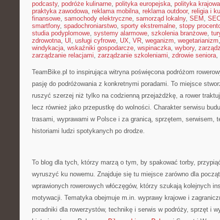
podcasty
,
podróże kulinarne
,
polityka europejska
,
polityka krajowa
praktyka zawodowa
,
reklama mobilna
,
reklama outdoor
,
religia i k
finansowe
,
samochody elektryczne
,
samorząd lokalny
,
SEM
,
SE
smartfony
,
spadochroniarstwo
,
sporty ekstremalne
,
stopy procent
studia podyplomowe
,
systemy alarmowe
,
szkolenia branżowe
,
tur
zdrowotna
,
UI
,
usługi cyfrowe
,
UX
,
VR
,
weganizm
,
wegetarianizm
windykacja
,
wskaźniki gospodarcze
,
wspinaczka
,
wybory
,
zarząd
zarządzanie relacjami
,
zarządzanie szkoleniami
,
zdrowie seniora
,
TeamBike.pl to inspirująca witryna poświęcona podróżom rowerow
pasję do podróżowania z konkretnymi poradami. To miejsce stwor
ruszyć szerzej niż tylko na codzienną przejażdżkę, a rower traktuj
lecz również jako przepustkę do wolności. Charakter serwisu bud
trasami, wyprawami w Polsce i za granicą, sprzętem, serwisem, t
historiami ludzi spotykanych po drodze.
To blog dla tych, którzy marzą o tym, by spakować torby, przypią
wyruszyć ku nowemu. Znajduje się tu miejsce zarówno dla początk
wprawionych rowerowych włóczęgów, którzy szukają kolejnych insp
motywacji. Tematyka obejmuje m.in. wyprawy krajowe i zagranic
poradniki dla rowerzystów, technikę i serwis w podróży, sprzęt i 