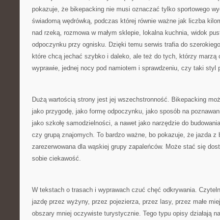
pokazuje, że bikepacking nie musi oznaczać tylko sportowego w
świadomą wędrówką, podczas której równie ważne jak liczba kilo
nad rzeką, rozmowa w małym sklepie, lokalna kuchnia, widok puste
odpoczynku przy ognisku. Dzięki temu serwis trafia do szerokieg
które chcą jechać szybko i daleko, ale też do tych, którzy marzą o
wyprawie, jednej nocy pod namiotem i sprawdzeniu, czy taki styl p
Dużą wartością strony jest jej wszechstronność. Bikepacking możn
jako przygodę, jako formę odpoczynku, jako sposób na poznawanie
jako szkołę samodzielności, a nawet jako narzędzie do budowania 
czy grupą znajomych. To bardzo ważne, bo pokazuje, że jazda z 
zarezerwowana dla wąskiej grupy zapaleńców. Może stać się dos
sobie ciekawość.
W tekstach o trasach i wyprawach czuć chęć odkrywania. Czytel
jazdę przez wyżyny, przez pojezierza, przez lasy, przez małe mie
obszary mniej oczywiste turystycznie. Tego typu opisy działają n