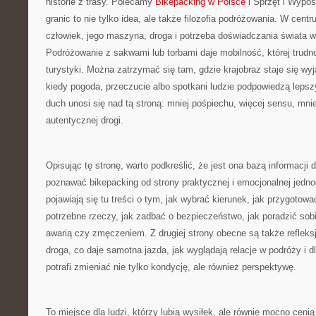
historie z trasy. Polecamy
Bikepacking w Polsce
i Sprzęt i Wypos
granic to nie tylko idea, ale także filozofia podróżowania. W centr
człowiek, jego maszyna, droga i potrzeba doświadczania świata 
Podróżowanie z sakwami lub torbami daje mobilność, której trud
turystyki. Można zatrzymać się tam, gdzie krajobraz staje się wy
kiedy pogoda, przeczucie albo spotkani ludzie podpowiedzą lepszy
duch unosi się nad tą stroną: mniej pośpiechu, więcej sensu, mni
autentycznej drogi.
Opisując tę stronę, warto podkreślić, że jest ona bazą informacji 
poznawać bikepacking od strony praktycznej i emocjonalnej jedno
pojawiają się tu treści o tym, jak wybrać kierunek, jak przygoto
potrzebne rzeczy, jak zadbać o bezpieczeństwo, jak poradzić so
awarią czy zmęczeniem. Z drugiej strony obecne są także refleks
droga, co daje samotna jazda, jak wyglądają relacje w podróży i
potrafi zmieniać nie tylko kondycję, ale również perspektywę.
To miejsce dla ludzi, którzy lubią wysiłek, ale równie mocno cenią