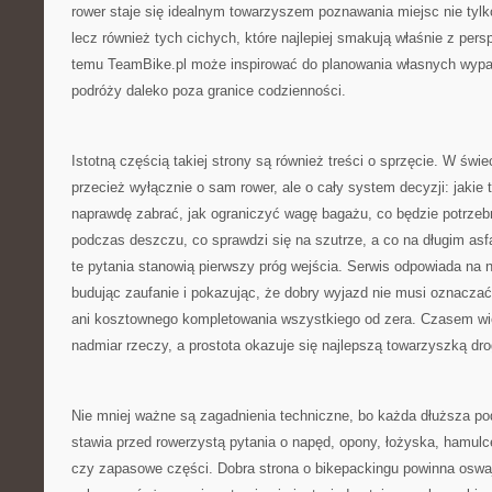
rower staje się idealnym towarzyszem poznawania miejsc nie tylk
lecz również tych cichych, które najlepiej smakują właśnie z pers
temu TeamBike.pl może inspirować do planowania własnych wypad
podróży daleko poza granice codzienności.
Istotną częścią takiej strony są również treści o sprzęcie. W świ
przecież wyłącznie o sam rower, ale o cały system decyzji: jakie 
naprawdę zabrać, jak ograniczyć wagę bagażu, co będzie potrzebn
podczas deszczu, co sprawdzi się na szutrze, a co na długim asfa
te pytania stanowią pierwszy próg wejścia. Serwis odpowiada na 
budując zaufanie i pokazując, że dobry wyjazd nie musi oznacza
ani kosztownego kompletowania wszystkiego od zera. Czasem wię
nadmiar rzeczy, a prostota okazuje się najlepszą towarzyszką dro
Nie mniej ważne są zagadnienia techniczne, bo każda dłuższa pod
stawia przed rowerzystą pytania o napęd, opony, łożyska, hamulce
czy zapasowe części. Dobra strona o bikepackingu powinna oswaj