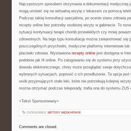
Najczęstszym sposobem otrzymania e-dokumentacji medycznej jes
mogą umówić się na wirtualną wizytę z lekarzem za pomocą tele
Podczas takiej konsultacji specjalista, po ocenie stanu zdrowia 
recepty online bez potrzeby osobistej wizyty w gabinecie. To roz
sytuacji kontynuacji terapii chorób przewlekłych czy mniej powa
zdrowotnych. Na tego typu konsultację można zarejestrować się p
poszczególnych przychodni, medyczne platformy internetowe lub
placówki zdrowia. Wystawiona
recepty online
jest dostępna w Int
podobnie jak l4 online. Po zalogowaniu się do systemu przy użyc
dowodu elektronicznego, chory może przeglądać swoje dotychcza
wybranych sytuacjach, poprosić o ich przedłużenie. Ta opcja jest
osób przyjmujących stałe leki, które nie potrzebują kolejnej wizyt
można otrzymać podczas teleporady, trafia ona do systemu ZUS or
+Tekst Sponsorowany+
CATEGORIES:
METODY WĘDKARSKIE
Comments are closed.