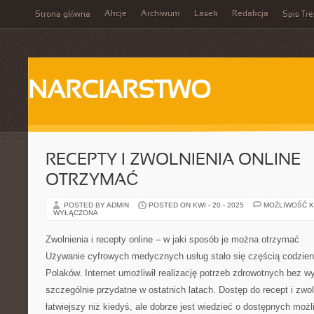
Akcje
Archiwum
Lasek
Redakcja
Strona główna
Spis Tre
NARCIARSTWO
RECEPTY I ZWOLNIENIA ONLINE –
OTRZYMAĆ
POSTED BY ADMIN
POSTED ON KWI - 20 - 2025
MOŻLIWOŚĆ 
WYŁĄCZONA
Zwolnienia i recepty online – w jaki sposób je można otrzymać
Używanie cyfrowych medycznych usług stało się częścią codzienn
Polaków. Internet umożliwił realizację potrzeb zdrowotnych bez 
szczególnie przydatne w ostatnich latach. Dostęp do recept i zwoln
łatwiejszy niż kiedyś, ale dobrze jest wiedzieć o dostępnych moż