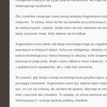
inteligentne maszyny nie są już jedynie narzędziami, ale stają s
obejmującego wyobraźnię.
Dla czytelnika ceniącego nowoczesną tematykę Augmentyka moż
miejscem. To strona, która nie boi się tematów przyszłościowych,
do realnych pytań i zjawisk. Dzięki temu nie jest oderwana od rz
lepiej zrozumieć świat, który właśnie się kształtuje.
Augmentyka może pełnić rolę blogu technologicznego po zagadnie
ważniejsze w kolejnych latach. Sztuczna inteligencja, robotyka,
kultura technologiczna i etyka innowacji to obszary, które wzajemn
pokazuje te połączenia, dzięki czemu odbiorca może zobaczyć, że
z pojedynczych wynalazków, ale z całej sieci procesów.
W czasach, gdy tempo rozwoju technologii bywa przytłaczające, p
pomagają zastanowić. Augmentyka może być właśnie takim miejsc
tym, że coś się zmienia, ale zachęca do pytania, dlaczego ta zmi
mieć znaczenie dla człowieka. To sprawia, że strona wyróżnia się
informacyjnych i zyskuje bardziej ambitny charakter.