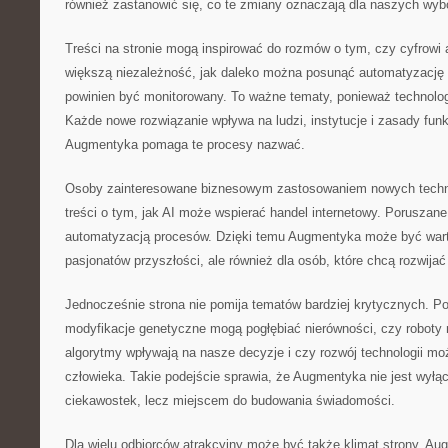
również zastanowić się, co te zmiany oznaczają dla naszych wyb
Treści na stronie mogą inspirować do rozmów o tym, czy cyfrowi
większą niezależność, jak daleko można posunąć automatyzację d
powinien być monitorowany. To ważne tematy, ponieważ technologia
Każde nowe rozwiązanie wpływa na ludzi, instytucje i zasady fun
Augmentyka pomaga te procesy nazwać.
Osoby zainteresowane biznesowym zastosowaniem nowych technol
treści o tym, jak AI może wspierać handel internetowy. Poruszan
automatyzacją procesów. Dzięki temu Augmentyka może być warto
pasjonatów przyszłości, ale również dla osób, które chcą rozwijać
Jednocześnie strona nie pomija tematów bardziej krytycznych. Poj
modyfikacje genetyczne mogą pogłębiać nierówności, czy roboty
algorytmy wpływają na nasze decyzje i czy rozwój technologii moż
człowieka. Takie podejście sprawia, że Augmentyka nie jest wyłą
ciekawostek, lecz miejscem do budowania świadomości.
Dla wielu odbiorców atrakcyjny może być także klimat strony. Au