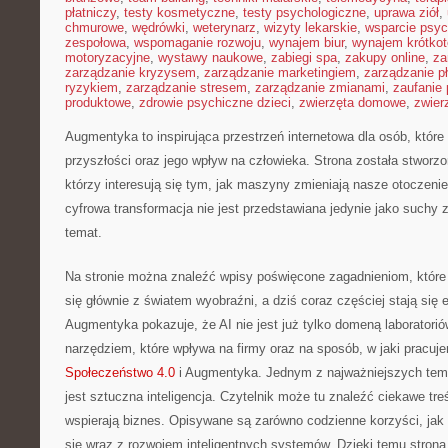
płatniczy
,
testy kosmetyczne
,
testy psychologiczne
,
uprawa ziół
,
chmurowe
,
wędrówki
,
weterynarz
,
wizyty lekarskie
,
wsparcie psyc
zespołowa
,
wspomaganie rozwoju
,
wynajem biur
,
wynajem krótko
motoryzacyjne
,
wystawy naukowe
,
zabiegi spa
,
zakupy online
,
za
zarządzanie kryzysem
,
zarządzanie marketingiem
,
zarządzanie p
ryzykiem
,
zarządzanie stresem
,
zarządzanie zmianami
,
zaufanie 
produktowe
,
zdrowie psychiczne dzieci
,
zwierzęta domowe
,
zwier
Augmentyka to inspirująca przestrzeń internetowa dla osób, które 
przyszłości oraz jego wpływ na człowieka. Strona została stworzo
którzy interesują się tym, jak maszyny zmieniają nasze otoczeni
cyfrowa transformacja nie jest przedstawiana jedynie jako suchy z
temat.
Na stronie można znaleźć wpisy poświęcone zagadnieniom, które
się głównie z światem wyobraźni, a dziś coraz częściej stają si
Augmentyka pokazuje, że AI nie jest już tylko domeną laboratoriów
narzędziem, które wpływa na firmy oraz na sposób, w jaki pracu
Społeczeństwo 4.0
i Augmentyka. Jednym z najważniejszych tem
jest sztuczna inteligencja. Czytelnik może tu znaleźć ciekawe tre
wspierają biznes. Opisywane są zarówno codzienne korzyści, jak i
się wraz z rozwojem inteligentnych systemów. Dzięki temu strona 