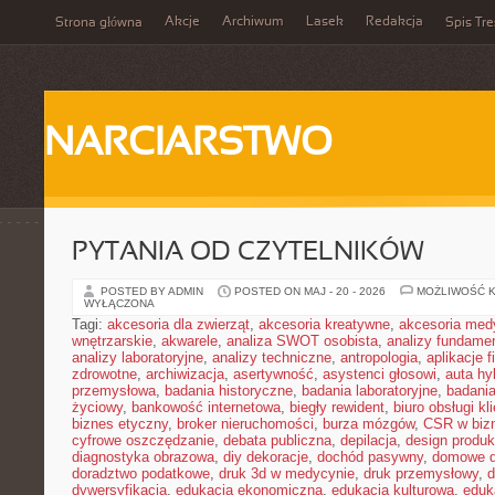
Akcje
Archiwum
Lasek
Redakcja
Strona główna
Spis Tre
NARCIARSTWO
PYTANIA OD CZYTELNIKÓW
POSTED BY ADMIN
POSTED ON MAJ - 20 - 2026
MOŻLIWOŚĆ 
WYŁĄCZONA
Tagi:
akcesoria dla zwierząt
,
akcesoria kreatywne
,
akcesoria med
wnętrzarskie
,
akwarele
,
analiza SWOT osobista
,
analizy fundame
analizy laboratoryjne
,
analizy techniczne
,
antropologia
,
aplikacje 
zdrowotne
,
archiwizacja
,
asertywność
,
asystenci głosowi
,
auta h
przemysłowa
,
badania historyczne
,
badania laboratoryjne
,
badani
życiowy
,
bankowość internetowa
,
biegły rewident
,
biuro obsługi kl
biznes etyczny
,
broker nieruchomości
,
burza mózgów
,
CSR w biz
cyfrowe oszczędzanie
,
debata publiczna
,
depilacja
,
design produk
diagnostyka obrazowa
,
diy dekoracje
,
dochód pasywny
,
domowe d
doradztwo podatkowe
,
druk 3d w medycynie
,
druk przemysłowy
,
d
dywersyfikacja
,
edukacja ekonomiczna
,
edukacja kulturowa
,
eduk