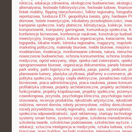
rolnicza
,
edukacja zdrowotna
,
ekologiczne budownictwo
,
ekologic
alternatywna
,
festiwale folklorystyczne
,
festiwale ludowe
,
finansow
fintek mobilny
,
flipping nieruchomości
,
folklor regionalny
,
fotograf
reportażowa
,
fundusze ETF
,
geopolityka świata
,
góry
,
hardware P
domowe
,
hotele inwestycyjne
,
inkubatory przedsiębiorczości
,
inwe
kampanie społeczne
,
karty płatnicze
,
klimatyzacja
,
kolekcje
,
kom
kompostownik
,
komputery gamingowe
,
komunikacja społeczna
,
K
konferencje biznesowe
,
konferencje naukowe
,
konstrukcje budow
inwestycyjny
,
księga gości
,
kultura organizacyjna
,
kwiaciarnie
,
le
logopedia
,
lokalne marki
,
lotniska regionalne
,
magazyny
,
majster
marketing polityczny
,
materiały biurowe
,
meble biurowe
,
miejskie 
modelarstwo
,
moderacja
,
monitorowanie zdrowia
,
natura
,
nierucho
nowoczesne budownictwo
,
ochrona konsumentów
,
ochrona środo
medyczna
,
ogród warzywny
,
oleje
,
opieka nad zwierzętami
,
opiek
oprogramowanie biurowe
,
organizacja dokumentów
,
panele fotowo
park wodny
,
parki logistyczne
,
pasieka
,
pasje
,
pastel
,
pedicure
,
p
planowanie kariery
,
plastyka użytkowa
,
platformy e-commerce
,
pł
polityka społeczna
,
pompy ciepła elektryczne
,
poradnictwo rodzin
biznesowe
,
praca administracyjna
,
praca naukowa
,
prawo konsum
profilaktyka zdrowia
,
projekty architektoniczne
,
projekty architekt
funkcjonalne
,
projekty krajobrazowe
,
projekty społeczne
,
przemys
coworkingowa
,
przyroda
,
psychologia kliniczna
,
psychologia nast
stosowana
,
recenzje produktów
,
rękodzieło artystyczne
,
rękodzieł
rodzinna
,
remont domów
,
roboty przemysłowe
,
rośliny doniczkowe
rozwój przywództwa
,
rozwój regionalny
,
salon spa
,
samorządność
społeczna odpowiedzialność
,
spot reklamowy
,
startupy technolog
systemy smart home
,
systemy socjalne
,
szkolenia menedżerskie
szkolenia twarde
,
szkolnictwo podstawowe
,
szkolnictwo wyższe
,
edukacji
,
sztuczna inteligencja w medycynie
,
sztuka ludowa
,
sztu
branżowe
,
team building
,
techniki malarskie
,
telemedycyna
,
terap