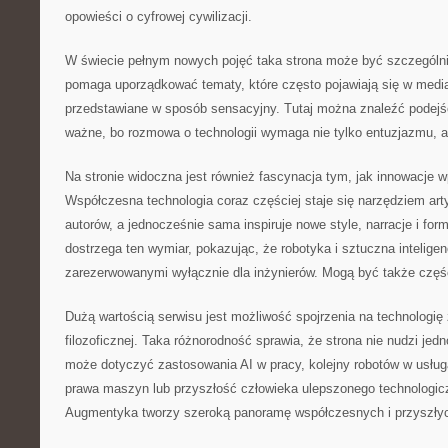
opowieści o cyfrowej cywilizacji.
W świecie pełnym nowych pojęć taka strona może być szczególn
pomaga uporządkować tematy, które często pojawiają się w media
przedstawiane w sposób sensacyjny. Tutaj można znaleźć podejśc
ważne, bo rozmowa o technologii wymaga nie tylko entuzjazmu, a
Na stronie widoczna jest również fascynacja tym, jak innowacje w
Współczesna technologia coraz częściej staje się narzędziem arty
autorów, a jednocześnie sama inspiruje nowe style, narracje i fo
dostrzega ten wymiar, pokazując, że robotyka i sztuczna intelig
zarezerwowanymi wyłącznie dla inżynierów. Mogą być także częś
Dużą wartością serwisu jest możliwość spojrzenia na technologię
filozoficznej. Taka różnorodność sprawia, że strona nie nudzi jed
może dotyczyć zastosowania AI w pracy, kolejny robotów w usług
prawa maszyn lub przyszłość człowieka ulepszonego technologicz
Augmentyka tworzy szeroką panoramę współczesnych i przyszły