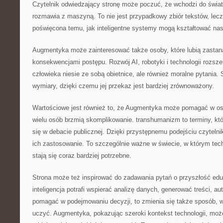
Czytelnik odwiedzający stronę może poczuć, że wchodzi do świat
rozmawia z maszyną. To nie jest przypadkowy zbiór tekstów, lec
poświęcona temu, jak inteligentne systemy mogą kształtować na
Augmentyka może zainteresować także osoby, które lubią zastan
konsekwencjami postępu. Rozwój AI, robotyki i technologii rozsz
człowieka niesie ze sobą obietnice, ale również moralne pytania. 
wymiary, dzięki czemu jej przekaz jest bardziej zrównoważony.
Wartościowe jest również to, że Augmentyka może pomagać w osw
wielu osób brzmią skomplikowanie. transhumanizm to terminy, któ
się w debacie publicznej. Dzięki przystępnemu podejściu czyteln
ich zastosowanie. To szczególnie ważne w świecie, w którym te
stają się coraz bardziej potrzebne.
Strona może też inspirować do zadawania pytań o przyszłość eduk
inteligencja potrafi wspierać analizę danych, generować treści, 
pomagać w podejmowaniu decyzji, to zmienia się także sposób, w 
uczyć. Augmentyka, pokazując szeroki kontekst technologii, moż