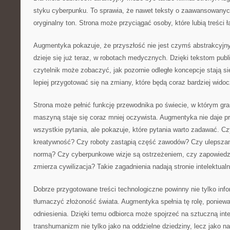
styku cyberpunku. To sprawia, że nawet teksty o zaawansowanyc
oryginalny ton. Strona może przyciągać osoby, które lubią treśc
Augmentyka pokazuje, że przyszłość nie jest czymś abstrakcyjn
dzieje się już teraz, w robotach medycznych. Dzięki tekstom pub
czytelnik może zobaczyć, jak pozornie odległe koncepcje stają si
lepiej przygotować się na zmiany, które będą coraz bardziej widoc
Strona może pełnić funkcję przewodnika po świecie, w którym gr
maszyną staje się coraz mniej oczywista. Augmentyka nie daje p
wszystkie pytania, ale pokazuje, które pytania warto zadawać. C
kreatywność? Czy roboty zastąpią część zawodów? Czy ulepszanie
normą? Czy cyberpunkowe wizje są ostrzeżeniem, czy zapowiedzi
zmierza cywilizacja? Takie zagadnienia nadają stronie intelektual
Dobrze przygotowane treści technologiczne powinny nie tylko inf
tłumaczyć złożoność świata. Augmentyka spełnia tę rolę, poniewa
odniesienia. Dzięki temu odbiorca może spojrzeć na sztuczną intel
transhumanizm nie tylko jako na oddzielne dziedziny, lecz jako n