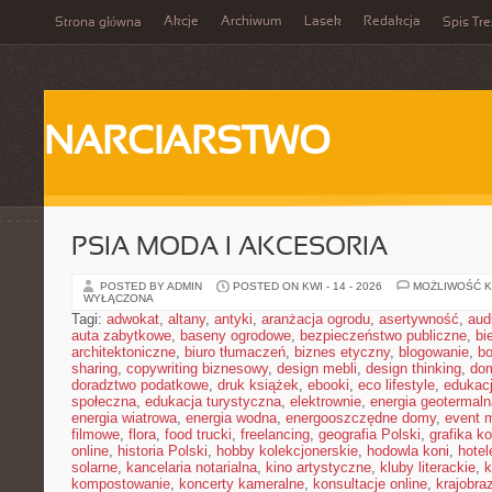
Akcje
Archiwum
Lasek
Redakcja
Strona główna
Spis Tre
NARCIARSTWO
PSIA MODA I AKCESORIA
POSTED BY ADMIN
POSTED ON KWI - 14 - 2026
MOŻLIWOŚĆ 
WYŁĄCZONA
Tagi:
adwokat
,
altany
,
antyki
,
aranżacja ogrodu
,
asertywność
,
aud
auta zabytkowe
,
baseny ogrodowe
,
bezpieczeństwo publiczne
,
bi
architektoniczne
,
biuro tłumaczeń
,
biznes etyczny
,
blogowanie
,
bo
sharing
,
copywriting biznesowy
,
design mebli
,
design thinking
,
dom
doradztwo podatkowe
,
druk książek
,
ebooki
,
eco lifestyle
,
edukac
społeczna
,
edukacja turystyczna
,
elektrownie
,
energia geotermaln
energia wiatrowa
,
energia wodna
,
energooszczędne domy
,
event 
filmowe
,
flora
,
food trucki
,
freelancing
,
geografia Polski
,
grafika k
online
,
historia Polski
,
hobby kolekcjonerskie
,
hodowla koni
,
hotel
solarne
,
kancelaria notarialna
,
kino artystyczne
,
kluby literackie
,
k
kompostowanie
,
koncerty kameralne
,
konsultacje online
,
krajobra