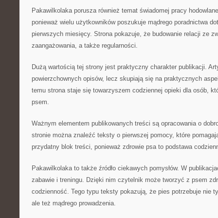
Pakawilkolaka porusza również temat świadomej pracy hodowlanej
ponieważ wielu użytkowników poszukuje mądrego poradnictwa d
pierwszych miesięcy. Strona pokazuje, że budowanie relacji ze 
zaangażowania, a także regularności.
Dużą wartością tej strony jest praktyczny charakter publikacji. Art
powierzchownych opisów, lecz skupiają się na praktycznych aspe
temu strona staje się towarzyszem codziennej opieki dla osób, kt
psem.
Ważnym elementem publikowanych treści są opracowania o dobr
stronie można znaleźć teksty o pierwszej pomocy, które pomagają
przydatny blok treści, ponieważ zdrowie psa to podstawa codzien
Pakawilkolaka to także źródło ciekawych pomysłów. W publikacjac
zabawie i treningu. Dzięki nim czytelnik może tworzyć z psem zdr
codzienność. Tego typu teksty pokazują, że pies potrzebuje nie ty
ale też mądrego prowadzenia.