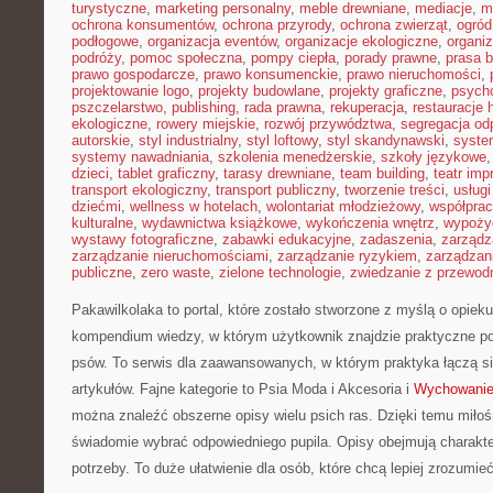
turystyczne
,
marketing personalny
,
meble drewniane
,
mediacje
,
m
ochrona konsumentów
,
ochrona przyrody
,
ochrona zwierząt
,
ogród
podłogowe
,
organizacja eventów
,
organizacje ekologiczne
,
organi
podróży
,
pomoc społeczna
,
pompy ciepła
,
porady prawne
,
prasa 
prawo gospodarcze
,
prawo konsumenckie
,
prawo nieruchomości
,
projektowanie logo
,
projekty budowlane
,
projekty graficzne
,
psycho
pszczelarstwo
,
publishing
,
rada prawna
,
rekuperacja
,
restauracje 
ekologiczne
,
rowery miejskie
,
rozwój przywództwa
,
segregacja o
autorskie
,
styl industrialny
,
styl loftowy
,
styl skandynawski
,
syste
systemy nawadniania
,
szkolenia menedżerskie
,
szkoły językowe
dzieci
,
tablet graficzny
,
tarasy drewniane
,
team building
,
teatr im
transport ekologiczny
,
transport publiczny
,
tworzenie treści
,
usługi
dziećmi
,
wellness w hotelach
,
wolontariat młodzieżowy
,
współpra
kulturalne
,
wydawnictwa książkowe
,
wykończenia wnętrz
,
wypoży
wystawy fotograficzne
,
zabawki edukacyjne
,
zadaszenia
,
zarządz
zarządzanie nieruchomościami
,
zarządzanie ryzykiem
,
zarządzan
publiczne
,
zero waste
,
zielone technologie
,
zwiedzanie z przewod
Pakawilkolaka to portal, które zostało stworzone z myślą o opie
kompendium wiedzy, w którym użytkownik znajdzie praktyczne po
psów. To serwis dla zaawansowanych, w którym praktyka łączą s
artykułów. Fajne kategorie to Psia Moda i Akcesoria i
Wychowanie 
można znaleźć obszerne opisy wielu psich ras. Dzięki temu mił
świadomie wybrać odpowiedniego pupila. Opisy obejmują charakter
potrzeby. To duże ułatwienie dla osób, które chcą lepiej zrozumieć