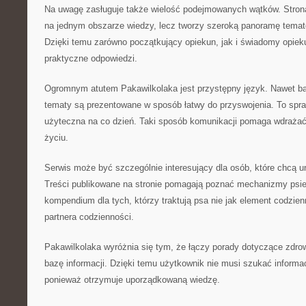
Na uwagę zasługuje także wielość podejmowanych wątków. Strona
na jednym obszarze wiedzy, lecz tworzy szeroką panoramę tema
Dzięki temu zarówno początkujący opiekun, jak i świadomy opiek
praktyczne odpowiedzi.
Ogromnym atutem Pakawilkolaka jest przystępny język. Nawet ba
tematy są prezentowane w sposób łatwy do przyswojenia. To spraw
użyteczna na co dzień. Taki sposób komunikacji pomaga wdraża
życiu.
Serwis może być szczególnie interesujący dla osób, które chcą 
Treści publikowane na stronie pomagają poznać mechanizmy psie
kompendium dla tych, którzy traktują psa nie jak element codzienn
partnera codzienności.
Pakawilkolaka wyróżnia się tym, że łączy porady dotyczące zdro
bazę informacji. Dzięki temu użytkownik nie musi szukać informac
ponieważ otrzymuje uporządkowaną wiedzę.