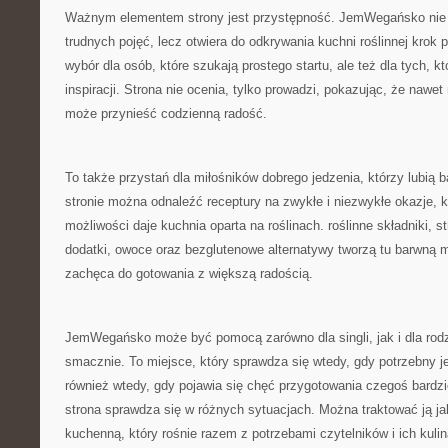
Ważnym elementem strony jest przystępność. JemWegańsko nie
trudnych pojęć, lecz otwiera do odkrywania kuchni roślinnej krok 
wybór dla osób, które szukają prostego startu, ale też dla tych, 
inspiracji. Strona nie ocenia, tylko prowadzi, pokazując, że nawe
może przynieść codzienną radość.
To także przystań dla miłośników dobrego jedzenia, którzy lubią
stronie można odnaleźć receptury na zwykłe i niezwykłe okazje, k
możliwości daje kuchnia oparta na roślinach. roślinne składniki, s
dodatki, owoce oraz bezglutenowe alternatywy tworzą tu barwną 
zachęca do gotowania z większą radością.
JemWegańsko może być pomocą zarówno dla singli, jak i dla rodz
smacznie. To miejsce, który sprawdza się wtedy, gdy potrzebny je
również wtedy, gdy pojawia się chęć przygotowania czegoś bardzi
strona sprawdza się w różnych sytuacjach. Można traktować ją j
kuchenną, który rośnie razem z potrzebami czytelników i ich kulin