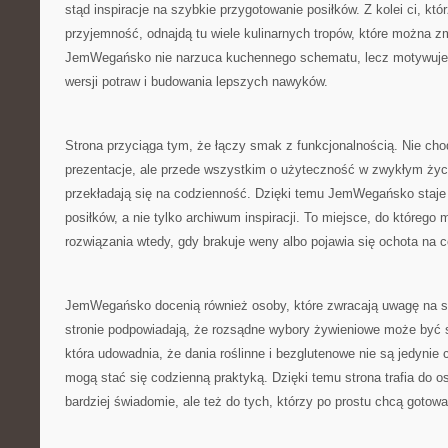
stąd inspiracje na szybkie przygotowanie posiłków. Z kolei ci, któr
przyjemność, odnajdą tu wiele kulinarnych tropów, które można z
JemWegańsko nie narzuca kuchennego schematu, lecz motywuje 
wersji potraw i budowania lepszych nawyków.
Strona przyciąga tym, że łączy smak z funkcjonalnością. Nie cho
prezentacje, ale przede wszystkim o użyteczność w zwykłym życiu
przekładają się na codzienność. Dzięki temu JemWegańsko staje
posiłków, a nie tylko archiwum inspiracji. To miejsce, do któreg
rozwiązania wtedy, gdy brakuje weny albo pojawia się ochota na c
JemWegańsko docenią również osoby, które zwracają uwagę na sk
stronie podpowiadają, że rozsądne wybory żywieniowe może być 
która udowadnia, że dania roślinne i bezglutenowe nie są jedynie
mogą stać się codzienną praktyką. Dzięki temu strona trafia do o
bardziej świadomie, ale też do tych, którzy po prostu chcą gotow