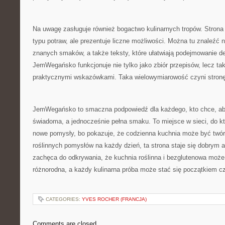
Na uwagę zasługuje również bogactwo kulinarnych tropów. Strona 
typu potraw, ale prezentuje liczne możliwości. Można tu znaleźć 
znanych smaków, a także teksty, które ułatwiają podejmowanie de
JemWegańsko funkcjonuje nie tylko jako zbiór przepisów, lecz ta
praktycznymi wskazówkami. Taka wielowymiarowość czyni stronę 
JemWegańsko to smaczna podpowiedź dla każdego, kto chce, aby 
świadoma, a jednocześnie pełna smaku. To miejsce w sieci, do k
nowe pomysły, bo pokazuje, że codzienna kuchnia może być twór
roślinnych pomysłów na każdy dzień, ta strona staje się dobry
zachęca do odkrywania, że kuchnia roślinna i bezglutenowa moż
różnorodna, a każdy kulinarna próba może stać się początkiem 
CATEGORIES:
YVES ROCHER (FRANCJA)
Comments are closed.