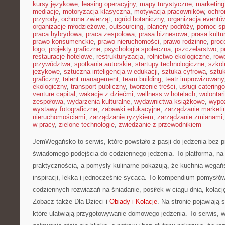
kursy językowe
,
leasing operacyjny
,
mapy turystyczne
,
marketing
mediacje
,
motoryzacja klasyczna
,
motywacja pracowników
,
ochro
przyrody
,
ochrona zwierząt
,
ogród botaniczny
,
organizacja eventó
organizacje młodzieżowe
,
outsourcing
,
planery podróży
,
pomoc sp
praca hybrydowa
,
praca zespołowa
,
prasa biznesowa
,
prasa kultu
prawo konsumenckie
,
prawo nieruchomości
,
prawo rodzinne
,
proc
logo
,
projekty graficzne
,
psychologia społeczna
,
pszczelarstwo
,
p
restauracje hotelowe
,
restrukturyzacja
,
rolnictwo ekologiczne
,
row
przywództwa
,
spotkania autorskie
,
startupy technologiczne
,
szkol
językowe
,
sztuczna inteligencja w edukacji
,
sztuka cyfrowa
,
sztuk
graficzny
,
talent management
,
team building
,
teatr improwizowany
ekologiczny
,
transport publiczny
,
tworzenie treści
,
usługi catering
venture capital
,
wakacje z dziećmi
,
wellness w hotelach
,
wolontar
zespołowa
,
wydarzenia kulturalne
,
wydawnictwa książkowe
,
wypo
wystawy fotograficzne
,
zabawki edukacyjne
,
zarządzanie marketi
nieruchomościami
,
zarządzanie ryzykiem
,
zarządzanie zmianami
w pracy
,
zielone technologie
,
zwiedzanie z przewodnikiem
JemWegańsko to serwis, które powstało z pasji do jedzenia bez 
świadomego podejścia do codziennego jedzenia. To platforma, na 
praktycznością, a pomysły kulinarne pokazują, że kuchnia wega
inspiracji, lekka i jednocześnie sycąca. To kompendium pomysłów
codziennych rozwiązań na śniadanie, posiłek w ciągu dnia, kolacj
Zobacz także Dla Dzieci i
Obiady i Kolacje
. Na stronie pojawiają 
które ułatwiają przygotowywanie domowego jedzenia. To serwis, 