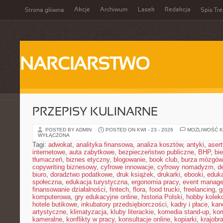
Akcje
Archiwum
Lasek
Redakcja
Strona główna
Spis Tre
NARCIARSTWO
PRZEPISY KULINARNE
POSTED BY ADMIN
POSTED ON KWI - 23 - 2026
MOŻLIWOŚĆ 
WYŁĄCZONA
Tagi:
adwokat
,
analityka finansowa
,
analiza kosztów
,
antyki
,
aser
internetowe
,
auta zabytkowe
,
bezpieczeństwo publiczne
,
BHP
,
bi
tłumaczeń
,
biznes etyczny
,
blogowanie
,
book club
,
burza mózgów
copywriting biznesowy
,
cyfrowe innowacje
,
cyfrowy nomadyzm
,
d
biuro
,
doradztwo podatkowe
,
druk książek
,
drukarki
,
ebooki
,
eduka
społeczna
,
edukacja turystyczna
,
ergonomia pracy
,
event manage
finansowanie działalności
,
fintech
,
flora
,
food trucki
,
freelancing
,
g
komputerowa
,
gry edukacyjne online
,
historia Polski
,
hobby kolekc
hotele butikowe
,
inkubatory przedsiębiorczości
,
kadry i płace
,
kanc
artystyczne
,
klimatyzacja
,
kluby literackie
,
komedia stand-up
,
ko
kameralne
,
konflikty w pracy
,
konsultacje online
,
kopiarki
,
krajobr