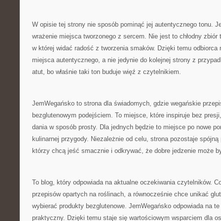
W opisie tej strony nie sposób pominąć jej autentycznego tonu.
wrażenie miejsca tworzonego z sercem. Nie jest to chłodny zbiór t
w której widać radość z tworzenia smaków. Dzięki temu odbiorca 
miejsca autentycznego, a nie jedynie do kolejnej strony z przyp
atut, bo właśnie taki ton buduje więź z czytelnikiem.
JemWegańsko to strona dla świadomych, gdzie wegańskie przepis
bezglutenowym podejściem. To miejsce, które inspiruje bez pres
dania w sposób prosty. Dla jednych będzie to miejsce po nowe po
kulinarnej przygody. Niezależnie od celu, strona pozostaje spójną
którzy chcą jeść smacznie i odkrywać, że dobre jedzenie może b
To blog, który odpowiada na aktualne oczekiwania czytelników. C
przepisów opartych na roślinach, a równocześnie chce unikać glu
wybierać produkty bezglutenowe. JemWegańsko odpowiada na te
praktyczny. Dzięki temu staje się wartościowym wsparciem dla osó