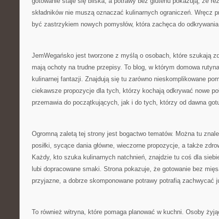
gotowanie staje się bliska, a potrawy bez glutenu pokazują, że r
składników nie muszą oznaczać kulinarnych ograniczeń. Wręcz p
być zastrzykiem nowych pomysłów, która zachęca do odkrywani
JemWegańsko jest tworzone z myślą o osobach, które szukają zd
mają ochoty na trudne przepisy. To blog, w którym domowa rutyna
kulinarnej fantazji. Znajdują się tu zarówno nieskomplikowane pomy
ciekawsze propozycje dla tych, którzy kochają odkrywać nowe poł
przemawia do początkujących, jak i do tych, którzy od dawna gotuj
Ogromną zaletą tej strony jest bogactwo tematów. Można tu znal
posiłki, sycące dania główne, wieczorne propozycje, a także zdro
Każdy, kto szuka kulinarnych natchnień, znajdzie tu coś dla siebi
lubi dopracowane smaki. Strona pokazuje, że gotowanie bez mięs
przyjazne, a dobrze skomponowane potrawy potrafią zachwycać j
To również witryna, które pomaga planować w kuchni. Osoby żyj