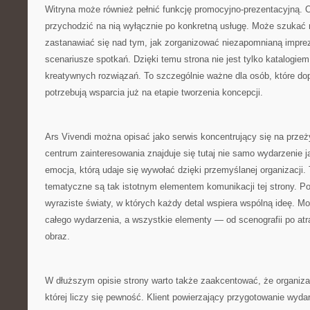
Witryna może również pełnić funkcję promocyjno-prezentacyjną. 
przychodzić na nią wyłącznie po konkretną usługę. Może szukać
zastanawiać się nad tym, jak zorganizować niezapomnianą impre
scenariusze spotkań. Dzięki temu strona nie jest tylko katalogiem,
kreatywnych rozwiązań. To szczególnie ważne dla osób, które dop
potrzebują wsparcia już na etapie tworzenia koncepcji.
Ars Vivendi można opisać jako serwis koncentrujący się na prze
centrum zainteresowania znajduje się tutaj nie samo wydarzenie ja
emocja, którą udaje się wywołać dzięki przemyślanej organizacji.
tematyczne są tak istotnym elementem komunikacji tej strony. P
wyraziste światy, w których każdy detal wspiera wspólną ideę. Mo
całego wydarzenia, a wszystkie elementy — od scenografii po atr
obraz.
W dłuższym opisie strony warto także zaakcentować, że organizac
której liczy się pewność. Klient powierzający przygotowanie wyda