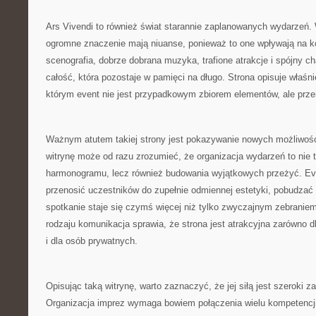
Ars Vivendi to również świat starannie zaplanowanych wydarzeń.
ogromne znaczenie mają niuanse, ponieważ to one wpływają na 
scenografia, dobrze dobrana muzyka, trafione atrakcje i spójny c
całość, która pozostaje w pamięci na długo. Strona opisuje właśni
którym event nie jest przypadkowym zbiorem elementów, ale prze
Ważnym atutem takiej strony jest pokazywanie nowych możliwoś
witrynę może od razu zrozumieć, że organizacja wydarzeń to nie ty
harmonogramu, lecz również budowania wyjątkowych przeżyć. E
przenosić uczestników do zupełnie odmiennej estetyki, pobudzać 
spotkanie staje się czymś więcej niż tylko zwyczajnym zebranie
rodzaju komunikacja sprawia, że strona jest atrakcyjna zarówno d
i dla osób prywatnych.
Opisując taką witrynę, warto zaznaczyć, że jej siłą jest szeroki z
Organizacja imprez wymaga bowiem połączenia wielu kompetencji