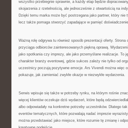
wszystko przebiegnie sprawnie, a każdy etap będzie dopracowany
skojarzenia z rzetelnością, ale jednocześnie z otwartością na ind
Dzięki temu marka może być postrzegana jako partner, który nie t
lecz także pomaga stworzyć zapadające w pamięć doświadczenie
Ważną rolę odgrywa tu również sposób prezentacji oferty. Strona o
przyciąga odbiorców zainteresowanych piękną oprawą. Wydarzeni
jako spotkania czy imprezy, ale jako przemyślane realizacje. To j
charakter branży eventowej, gdzie sukces zależy nie tylko od orga
uczestnicy poczują pozytywne emocje. Ars Vivendi można więc op
pokazuje, jak zamieniać zwykłe okazje w niezwykłe wydarzenia.
Serwis wpisuje się także w potrzeby rynku, na którym rośnie znac
więcej klientów oczekuje dziś wydarzeń, które będą odzwierciedlał
albo odpowiadały na konkretne potrzeby uczestników. Dlatego tak i
eventów tematycznych, które pozwalają nadać imprezie wyrazisty 
można przedstawiać jako miejsce, które rozumie tę zmianę i odp
kreatywne podejście.