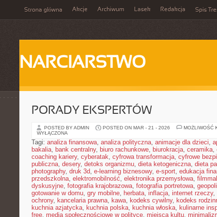
Akcje
Archiwum
Lasek
Redakcja
Strona główna
Spis Tre
NARCIARSTWO
PORADY EKSPERTÓW
POSTED BY ADMIN
POSTED ON MAR - 21 - 2026
MOŻLIWOŚĆ 
WYŁĄCZONA
Tagi:
analiza finansowa
,
analiza polityczna
,
animacje dla dzieci
,
a
bakalia
,
bank centralny
,
biuro rachunkowe
,
biurokracja
,
ceramika
,
coaching kariery
,
cyberatak
,
cyfrowa transformacja
,
cyfrowe bezp
publiczna
,
desery
,
detoks organizmu
,
dieta ketogeniczna
,
dieta pa
photography
,
druk 3d
,
e-learning biznesowy
,
e-sport
,
edukacja fin
przedszkolna
,
elektromobilność
,
elektronika przemysłowa
,
filmma
dyskusyjne
,
fotografia krajobrazowa
,
fotografia portretowa
,
geopol
gotowanie w domu
,
gry mobilne
,
herbata
,
inflacja
,
internet rzeczy
,
ochrony
,
kancelaria prawna
,
kawa
,
kodeks cywilny
,
kodeks rodzin
kuchnia azjatycka
,
kuchnia polska
,
kuchnia włoska
,
kulinarne insp
free
,
media społecznościowe w polityce
,
miejsca kultu
,
minimaliz