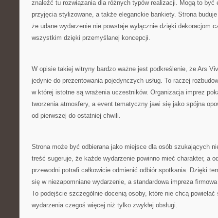
znaleźć tu rozwiązania dla różnych typów realizacji. Mogą to być 
przyjęcia stylizowane, a także eleganckie bankiety. Strona buduje
że udane wydarzenie nie powstaje wyłącznie dzięki dekoracjom cz
wszystkim dzięki przemyślanej koncepcji.
W opisie takiej witryny bardzo ważne jest podkreślenie, że Ars Vi
jedynie do prezentowania pojedynczych usług. To raczej rozbudow
w której istotne są wrażenia uczestników. Organizacja imprez poka
tworzenia atmosfery, a event tematyczny jawi się jako spójna opo
od pierwszej do ostatniej chwili.
Strona może być odbierana jako miejsce dla osób szukających nieb
treść sugeruje, że każde wydarzenie powinno mieć charakter, a 
przewodni potrafi całkowicie odmienić odbiór spotkania. Dzięki t
się w niezapomniane wydarzenie, a standardowa impreza firmowa 
To podejście szczególnie docenią osoby, które nie chcą powielać
wydarzenia czegoś więcej niż tylko zwykłej obsługi.