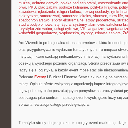
muzea
,
ochrona danych
,
opieka nad seniorami
,
oszczędzanie ener
piwo
,
PKB
,
plac zabaw
,
podróże kulinarne
,
polityka krajowa
,
polit
zawodowa
,
rękodzieło
,
religia i kultura
,
rozwój osobisty
,
rynki fin
elektryczne
,
samorozwój
,
samorząd lokalny
,
skansen
,
slow life
,
s
spadochroniarstwo
,
sporty ekstremalne
,
stopy procentowe
,
strate
studia podyplomowe
,
styl życia
,
systemy alarmowe
,
szkolenia br
turystyka zdrowotna
,
usługi cyfrowe
,
VR
,
weganizm
,
wegetariani
wskaźniki gospodarcze
,
wspinaczka
,
wybory
,
zdrowie seniora
,
Zr
Ars Vivendi to profesjonalna strona internetowa, która koncentruj
oraz przygotowywaniu wydarzeń tematycznych. To miejsce stworzo
instytucji, które szukają nietuzinkowych inspiracji na wydarzenia
oczekują wysokiego poziomu organizacji. Strona przedstawia św
łączy się z logistyką, a każdy event może stać się niezapomni
Polecam
Eventy
i Budżet i Finanse Serwis skupia się na tworzen
miarę. Opisuje ofertę związaną z organizacją imprez integracyjnyc
się w potrzeby osób poszukujących pomysłów na uroczystości pr
postrzegać jako centrum inspiracji eventowych, gdzie liczy się zar
sprawna realizacja całego przedsięwzięcia.
Tematyka strony obejmuje szeroko pojęty event marketing, dzię