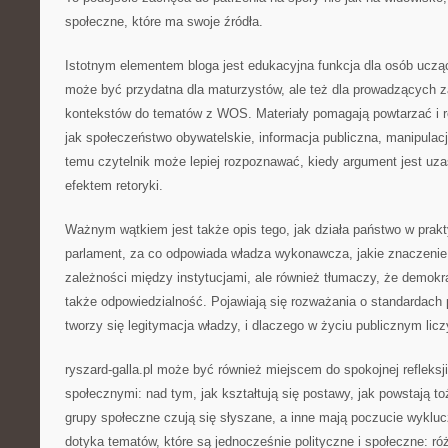
społeczne, które ma swoje źródła.
Istotnym elementem bloga jest edukacyjna funkcja dla osób uczą
może być przydatna dla maturzystów, ale też dla prowadzących za
kontekstów do tematów z WOS. Materiały pomagają powtarzać i r
jak społeczeństwo obywatelskie, informacja publiczna, manipulacj
temu czytelnik może lepiej rozpoznawać, kiedy argument jest uzas
efektem retoryki.
Ważnym wątkiem jest także opis tego, jak działa państwo w prak
parlament, za co odpowiada władza wykonawcza, jakie znaczenie
zależności między instytucjami, ale również tłumaczy, że demokra
także odpowiedzialność. Pojawiają się rozważania o standardach 
tworzy się legitymacja władzy, i dlaczego w życiu publicznym liczy
ryszard-galla.pl może być również miejscem do spokojnej refleksj
społecznymi: nad tym, jak kształtują się postawy, jak powstają t
grupy społeczne czują się słyszane, a inne mają poczucie wyklu
dotyka tematów, które są jednocześnie polityczne i społeczne: ró