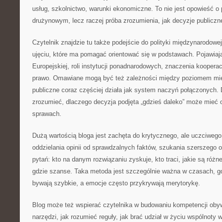
usług, szkolnictwo, warunki ekonomiczne. To nie jest opowieść o p
drużynowym, lecz raczej próba zrozumienia, jak decyzje publiczn
Czytelnik znajdzie tu także podejście do polityki międzynarodowej 
ujęciu, które ma pomagać orientować się w podstawach. Pojawiają
Europejskiej, roli instytucji ponadnarodowych, znaczenia kooperac
prawo. Omawiane mogą być też zależności między poziomem mi
publiczne coraz częściej działa jak system naczyń połączonych. D
zrozumieć, dlaczego decyzja podjęta „gdzieś daleko” może mieć
sprawach.
Dużą wartością bloga jest zachęta do krytycznego, ale uczciwego
oddzielania opinii od sprawdzalnych faktów, szukania szerszego 
pytań: kto na danym rozwiązaniu zyskuje, kto traci, jakie są różne
gdzie szanse. Taka metoda jest szczególnie ważna w czasach, g
bywają szybkie, a emocje często przykrywają merytorykę.
Blog może też wspierać czytelnika w budowaniu kompetencji obyw
narzędzi, jak rozumieć reguły, jak brać udział w życiu wspólnoty