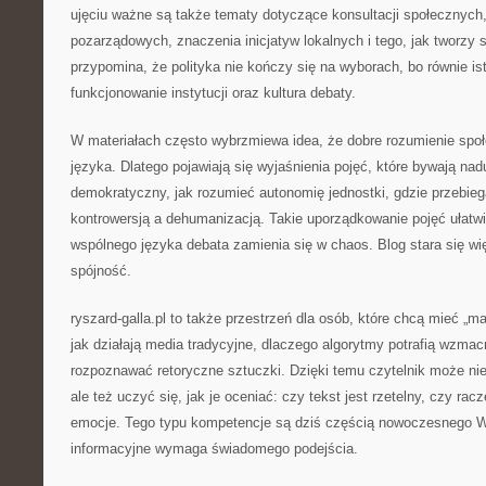
ujęciu ważne są także tematy dotyczące konsultacji społecznych, r
pozarządowych, znaczenia inicjatyw lokalnych i tego, jak tworzy 
przypomina, że polityka nie kończy się na wyborach, bo równie is
funkcjonowanie instytucji oraz kultura debaty.
W materiałach często wybrzmiewa idea, że dobre rozumienie spo
języka. Dlatego pojawiają się wyjaśnienia pojęć, które bywają n
demokratyczny, jak rozumieć autonomię jednostki, gdzie przebie
kontrowersją a dehumanizacją. Takie uporządkowanie pojęć ułatw
wspólnego języka debata zamienia się w chaos. Blog stara się wi
spójność.
ryszard-galla.pl to także przestrzeń dla osób, które chcą mieć „m
jak działają media tradycyjne, dlaczego algorytmy potrafią wzma
rozpoznawać retoryczne sztuczki. Dzięki temu czytelnik może ni
ale też uczyć się, jak je oceniać: czy tekst jest rzetelny, czy rac
emocje. Tego typu kompetencje są dziś częścią nowoczesnego 
informacyjne wymaga świadomego podejścia.