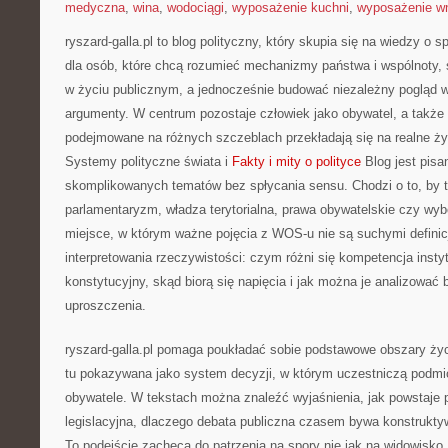
medyczna
,
wina
,
wodociągi
,
wyposażenie kuchni
,
wyposażenie wn
ryszard-galla.pl to blog polityczny, który skupia się na wiedzy o 
dla osób, które chcą rozumieć mechanizmy państwa i wspólnoty,
w życiu publicznym, a jednocześnie budować niezależny pogląd w 
argumenty. W centrum pozostaje człowiek jako obywatel, a także 
podejmowane na różnych szczeblach przekładają się na realne ży
Systemy polityczne świata i
Fakty i mity o polityce
Blog jest pis
skomplikowanych tematów bez spłycania sensu. Chodzi o to, by t
parlamentaryzm, władza terytorialna, prawa obywatelskie czy wybo
miejsce, w którym ważne pojęcia z WOS-u nie są suchymi definic
interpretowania rzeczywistości: czym różni się kompetencja instyt
konstytucyjny, skąd biorą się napięcia i jak można je analizować
uproszczenia.
ryszard-galla.pl pomaga poukładać sobie podstawowe obszary życi
tu pokazywana jako system decyzji, w którym uczestniczą podmio
obywatele. W tekstach można znaleźć wyjaśnienia, jak powstaje 
legislacyjna, dlaczego debata publiczna czasem bywa konstrukty
To podejście zachęca do patrzenia na spory nie jak na widowisko,