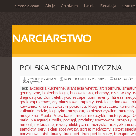
Akcje
Archiwum
Lasek
Redakcja
Strona główna
Spis Tre
NARCIARSTWO
POLSKA SCENA POLITYCZNA
POSTED BY ADMIN
POSTED ON LUT - 25 - 2026
MOŻLIWOŚĆ 
WYŁĄCZONA
Tagi:
akcesoria kuchenne
,
aranżacja wnętrz
,
architektura
,
armatur
genetyczne
,
biotechnologia
,
budownictwo
,
choroby
,
czas wolny
,
c
diagnostyka
,
Dom
,
elektryka
,
escape room
,
eventy
,
fitness medy
gry komputerowe
,
gry planszowe
,
imprezy
,
instalacje domowe
,
in
kawiarnie
,
kino na świeżym powietrzu
,
kluby muzyczne
,
komunika
kulinaria
,
łodzie
,
logistyka transportu
,
lotnictwo cywilne
,
materiały
medyczne
,
Meble
,
Mieszkanie
,
moda
,
motocykle
,
motoryzacja
,
O
patio
,
pielęgnacja roślin
,
pociągi
,
produkty spożywcze
,
przepisy
,
p
remont
,
restauracje
,
rowery elektryczne
,
rozrywka
,
rozrywka nocn
samoloty
,
sery
,
sklep spożywczy
,
sprzęt medyczny
,
sprzęt specja
benzynowe
,
styl
,
tarasy
,
transport
,
transport lotniczy
,
transport w