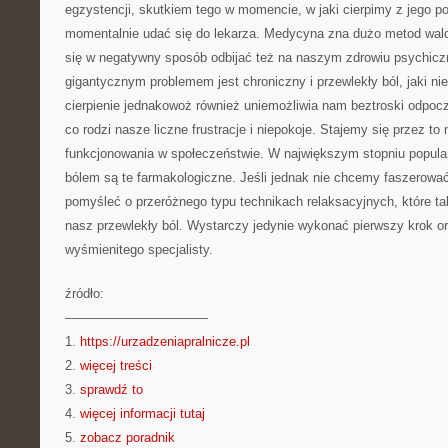
egzystencji, skutkiem tego w momencie, w jaki cierpimy z jego 
momentalnie udać się do lekarza. Medycyna zna dużo metod wal
się w negatywny sposób odbijać też na naszym zdrowiu psychicz
gigantycznym problemem jest chroniczny i przewlekły ból, jaki ni
cierpienie jednakowoż również uniemożliwia nam beztroski odpoc
co rodzi nasze liczne frustracje i niepokoje. Stajemy się przez to 
funkcjonowania w społeczeństwie. W największym stopniu popula
bólem są te farmakologiczne. Jeśli jednak nie chcemy faszerować
pomyśleć o przeróżnego typu technikach relaksacyjnych, które t
nasz przewlekły ból. Wystarczy jedynie wykonać pierwszy krok or
wyśmienitego specjalisty.
źródło:
———————————
1.
https://urzadzeniapralnicze.pl
2.
więcej treści
3.
sprawdź to
4.
więcej informacji tutaj
5.
zobacz poradnik