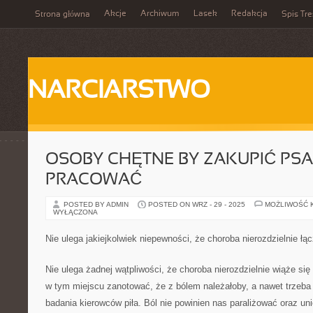
Akcje
Archiwum
Lasek
Redakcja
Strona główna
Spis Tre
NARCIARSTWO
OSOBY CHĘTNE BY ZAKUPIĆ PSA,
PRACOWAĆ
POSTED BY ADMIN
POSTED ON WRZ - 29 - 2025
MOŻLIWOŚĆ 
WYŁĄCZONA
Nie ulega jakiejkolwiek niepewności, że choroba nierozdzielnie łą
Nie ulega żadnej wątpliwości, że choroba nierozdzielnie wiąże si
w tym miejscu zanotować, że z bólem należałoby, a nawet trzeba 
badania kierowców piła. Ból nie powinien nas paraliżować oraz un