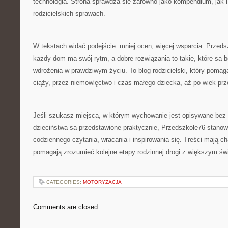
technologia. Strona sprawdza się zarówno jako kompendium, jak 
rodzicielskich sprawach.
W tekstach widać podejście: mniej ocen, więcej wsparcia. Przed
każdy dom ma swój rytm, a dobre rozwiązania to takie, które są 
wdrożenia w prawdziwym życiu. To blog rodzicielski, który poma
ciąży, przez niemowlęctwo i czas małego dziecka, aż po wiek prz
Jeśli szukasz miejsca, w którym wychowanie jest opisywane bez 
dzieciństwa są przedstawione praktycznie, Przedszkole76 stanow
codziennego czytania, wracania i inspirowania się. Treści mają ch
pomagają zrozumieć kolejne etapy rodzinnej drogi z większym ś
CATEGORIES:
MOTORYZACJA
Comments are closed.