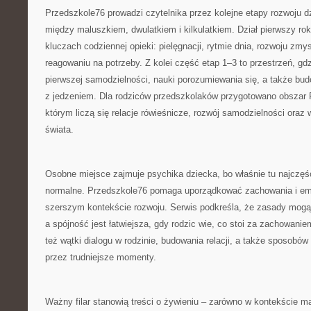
Przedszkole76 prowadzi czytelnika przez kolejne etapy rozwoju d
między maluszkiem, dwulatkiem i kilkulatkiem. Dział pierwszy rok
kluczach codziennej opieki: pielęgnacji, rytmie dnia, rozwoju zmy
reagowaniu na potrzeby. Z kolei część etap 1–3 to przestrzeń, gdz
pierwszej samodzielności, nauki porozumiewania się, a także b
z jedzeniem. Dla rodziców przedszkolaków przygotowano obszar P
którym liczą się relacje rówieśnicze, rozwój samodzielności oraz
świata.
Osobne miejsce zajmuje psychika dziecka, bo właśnie tu najczęści
normalne. Przedszkole76 pomaga uporządkować zachowania i emo
szerszym kontekście rozwoju. Serwis podkreśla, że zasady mogą
a spójność jest łatwiejsza, gdy rodzic wie, co stoi za zachowanie
też wątki dialogu w rodzinie, budowania relacji, a także sposobó
przez trudniejsze momenty.
Ważny filar stanowią treści o żywieniu – zarówno w kontekście ma