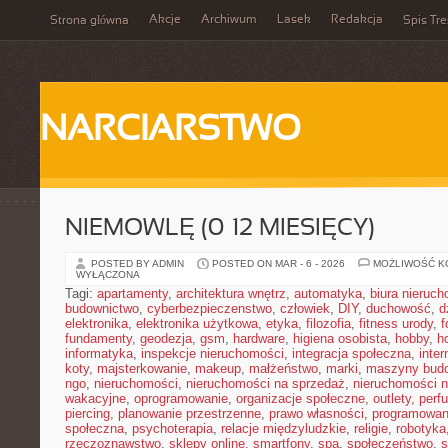
Akcje
Archiwum
Lasek
Redakcja
Strona główna
Spis Tre
NARCIARSTWO
NIEMOWLĘ (0–12 MIESIĘCY)
POSTED BY ADMIN
POSTED ON MAR - 6 - 2026
MOŻLIWOŚĆ 
WYŁĄCZONA
Tagi:
apartamenty
,
architektura wnętrz
,
automatyka
,
biura nieruc
budownictwo
,
cyberbezpieczenstwo
,
człowiek
,
DIY
,
duchowość
,
d
elektronika
,
elektronika użytkowa
,
etyka
,
filozofia
,
fitness urody
,
f
fundamenty
,
geodezja
,
gsm
,
hardware
,
higiena osobista
,
hobby
,
h
informatyka
,
inspekcje nieruchomości
,
integracja społeczna
,
inter
koty
,
majsterkowanie
,
makeup
,
małżeństwo
,
marki
,
maszyny bud
ngo
,
nieruchomości
,
nieruchomości na sprzedaż
,
nieruchomości 
wakacyjne
,
oprogramowanie
,
organizacje społeczne
,
outlety
,
perf
piercing
,
planowanie przestrzenne
,
prawo własności
,
programowan
społeczna
,
psychoterapia
,
relacje międzyludzkie
,
religie
,
robotyka
rzeczoznawstwo
,
sklepy online
,
smartfony
,
spa
,
społeczeństwo
,
s