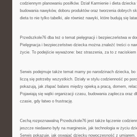
codziennym planowaniu posiłków. Dział Karmienie i dieta dzieck
budowania nawyków, doboru produktów oraz tworzenia dobrych sk
dieta to nie tylko tabelki, ale również nawyki, które budują się lata
Przedszkole76 dba też o temat pielęgnacji i bezpieczeństwa w do
Pielęgnacja i bezpieczeństwo dziecka można znaleźć treści o naw
życie. To podejście wyważone: bez straszenia, za to z naciskie
Serwis podejmuje także temat mamy po narodzinach dziecka, bo 
liczą się potrzeby wszystkich. Działy w stylu codzienność po po
pokazują, jak złapać balans między opieką a pracą, domem, rela
Pojawiają się wątki organizacji czasu, budowania zaplecza oraz
czasie, gdy łatwo o frustrację.
Cechą rozpoznawalną Przedszkole76 jest także łączenie codzienn
jeszcze niedawno były na marginesie, jak technologia w życiu dz
Serwis pokazuje, jak oswajać dziecku nowoczesność z umiarem,