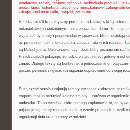
pomiarowe
,
tablety
,
tatuaże
,
technika
,
technologia produkcji
,
telew
uroda
,
wiara
,
wolontariat
,
wspólnoty mieszkaniowe
,
zabiegi odmła
zakupy
,
zdobienie ciała
,
związki
,
zwierzęta
Przedszkole76 to praktyczny portal dla rodziców, w którym temat
rodzicielstwem i codziennym funkcjonowaniem domu. To miejsce 
wyjaśniać dylematy i podpowiadać w sprawach, które narastają od
aż po codzienność z kilkulatkiem. Zobacz Tata w roli rodzica i
Tat
są Maluchy oraz Opiekunowie, czyli duet, który poznaje się na n
Przedszkole76 pokazuje, że rodzicielstwo nie jest gotowym sche
zmian. Dlatego teksty są konkretne, a jednocześnie empatyczne –
poczuć pewność i wybrać rozwiązania dopasowane do swojej rodz
Dużą część serwisu zajmują tematy związane z okresem oczekiwa
etapami można rozumieć kolejne zmiany – zarówno w organizmie 
maluszka. To przewodnik, która pomaga zaplanować to, co bywa 
pojawiają się teksty o narodzinach i o czasie po porodzie, czyli o
organizacji dnia oraz pomocy w rodzinie.