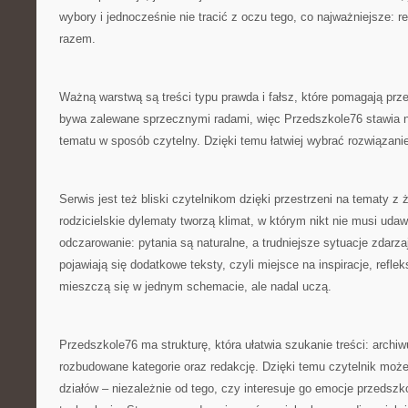
wybory i jednocześnie nie tracić z oczu tego, co najważniejsze: r
razem.
Ważną warstwą są treści typu prawda i fałsz, które pomagają prze
bywa zalewane sprzecznymi radami, więc Przedszkole76 stawia n
tematu w sposób czytelny. Dzięki temu łatwiej wybrać rozwiązanie
Serwis jest też bliski czytelnikom dzięki przestrzeni na tematy z 
rodzicielskie dylematy tworzą klimat, w którym nikt nie musi uda
odczarowanie: pytania są naturalne, a trudniejsze sytuacje zdarz
pojawiają się dodatkowe teksty, czyli miejsce na inspiracje, refleksj
mieszczą się w jednym schemacie, ale nadal uczą.
Przedszkole76 ma strukturę, która ułatwia szukanie treści: archiw
rozbudowane kategorie oraz redakcję. Dzięki temu czytelnik mo
działów – niezależnie od tego, czy interesuje go emocje przedsz