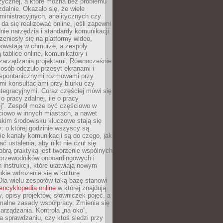
zycznej, a które można bez problemu
alnie. Okazało się, że wiele
inistracyjnych, analitycznych czy
da się realizować online, jeśli zapewni
nie narzędzia i standardy komunikacji.
zeniosły się na platformy wideo,
owstają w chmurze, a zespoły
 tablice online, komunikatory i
zarządzania projektami. Równocześnie
 osób odczuło przesyt ekranami i
 spontanicznymi rozmowami przy
imi konsultacjami przy biurku czy
tegracyjnymi. Coraz częściej mówi się
 o pracy zdalnej, ile o pracy
ej”. Zespół może być częściowo w
ciowo w innych miastach, a nawet
akim środowisku kluczowe stają się
: o której godzinie wszyscy są
kie kanały komunikacji są do czego, jak
 ustalenia, aby nikt nie czuł się
obrą praktyką jest tworzenie wspólnych
 przewodników onboardingowych i
 instrukcji, które ułatwiają nowym
ie wdrożenie się w kulturę
 Dla wielu zespołów taką bazę stanowi
encyklopedia online
w której znajdują
y, opisy projektów, słowniczek pojęć, a
malne zasady współpracy. Zmienia się
arządzania. Kontrola „na oko”,
a sprawdzaniu, czy ktoś siedzi przy