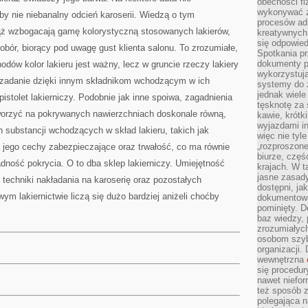
obecności fi
wykonywać zd
by nie niebanalny odcień karoserii. Wiedzą o tym
procesów adm
ż wzbogacają gamę kolorystyczną stosowanych lakierów,
kreatywnych 
się odpowied
obór, biorący pod uwagę gust klienta salonu. To zrozumiałe,
Spotkania pr
dokumenty p
dów kolor lakieru jest ważny, lecz w gruncie rzeczy lakiery
wykorzystują
zadanie dzięki innym składnikom wchodzącym w ich
systemy do 
jednak wiele
pistolet lakierniczy. Podobnie jak inne spoiwa, zagadnienia
tęsknotę za
tworzyć na pokrywanych nawierzchniach doskonale równą,
kawie, krótk
wyjazdami in
 substancji wchodzących w skład lakieru, takich jak
więc nie tyle
„rozproszon
 jego cechy zabezpieczające oraz trwałość, co ma równie
biurze, częś
adność pokrycia. O to dba sklep lakierniczy. Umiejętność
krajach. W t
jasne zasady
 techniki nakładania na karoserię oraz pozostałych
dostępni, ja
m lakiernictwie liczą się dużo bardziej aniżeli choćby
dokumentować
pominięty. D
baz wiedzy,
zrozumiałych
osobom szybk
organizacji.
wewnętrzna
się procedur
nawet niefor
też sposób z
polegająca n