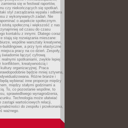
 zamienia się w festiwal raportów,
anu czy niekończących się spotkań.
taki styl zarządzania wypala i odbiera
nsu z wykonywanych zadań. Nie
apominać o aspekcie społecznym.
t istotą społeczną i większość z nas
rzynajmniej od czasu do czasu
go kontaktu z innymi. Dlatego coraz
ze stają się rozwiązania mieszane:
biurze, wspólne warsztaty kreatywne,
-buildingowe, a przy tym elastyczne
 miejsca pracy na co dzień. Zespoły,
ią świadomie łączyć cyfrową
 realnymi spotkaniami, zwykle lepiej
z konfliktem, kreatywnością i
ultury organizacyjnej. Praca
prawdopodobnie będzie mniej sztywna,
indywidualizowana. Różne branże i
będą wybierać inne proporcje między
mem, między stałymi godzinami a
ią. To, co pozostanie wspólne, to
nsu, sprawiedliwego wynagrodzenia,
acunku. Technologia może ułatwiać
e zastąpi wartościowych relacji,
ynależności do zespołu i przekonania,
oś ważnego.