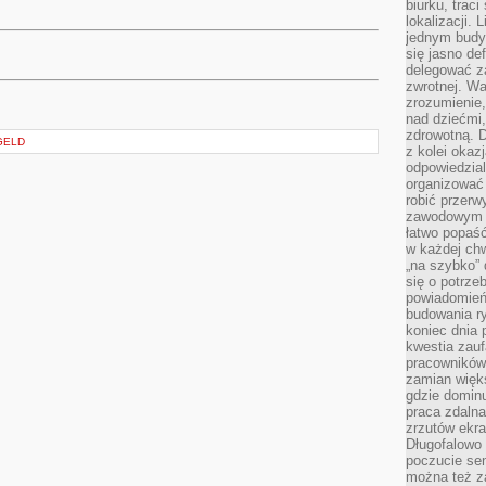
biurku, trac
lokalizacji.
jednym budy
się jasno def
delegować za
zwrotnej. Wa
zrozumienie,
nad dziećmi,
zdrowotną. 
GELD
z kolei okazj
odpowiedzial
organizować 
robić przer
zawodowym a
łatwo popaść
w każdej ch
„na szybko”
się o potrz
powiadomień,
budowania ry
koniec dnia
kwestia zauf
pracowników
zamian więk
gdzie dominu
praca zdalna
zrzutów ekr
Długofalowo 
poczucie se
można też z