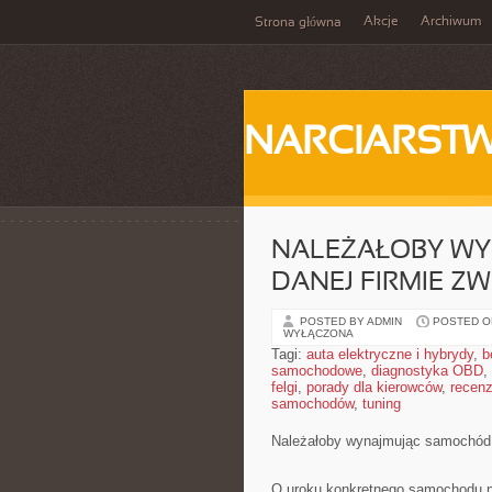
Akcje
Archiwum
Strona główna
NARCIARST
NALEŻAŁOBY W
DANEJ FIRMIE Z
POSTED BY ADMIN
POSTED ON
WYŁĄCZONA
Tagi:
auta elektryczne i hybrydy
,
b
samochodowe
,
diagnostyka OBD
,
felgi
,
porady dla kierowców
,
recenz
samochodów
,
tuning
Należałoby wynajmując samochód 
O uroku konkretnego samochodu ni