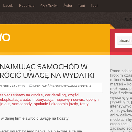
Lasek
Redakcja
Tagi
Tagi
Spis Treści
Świat
SUB
WO
YNAJMUJĄC SAMOCHÓD W
Praca zdalna
WRÓCIĆ UWAGĘ NA WYDATKI
krótkim cza
milionów lud
marzeń – kon
NALEŻAŁOBY
 GRU - 24 - 2025
MOŻLIWOŚĆ KOMENTOWANIA
ZOSTAŁA
możliwość p
WYNAJMUJĄC
SAMOCHÓD
była źródłem
ezpieczeństwo na drodze
,
car detailing
,
części
W
wyraźnej gr
eksploatacja auta
,
motoryzacja
,
naprawy i serwis
DANEJ
,
opony i
prywatnym, p
FIRMIE
je aut
,
samochody
,
spalanie i ekonomia jazdy
,
testy
ZWRÓCIĆ
intensywnyc
UWAGĘ
że przyszłoś
NA
ani w całkow
WYDATKI
w danej firmie zwrócić uwagę na koszty
modelach hy
organizacji 
zadawać sob
eraz świadczy jego barwa. Na niektóre auta nie