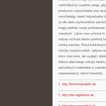
zwrócilibyśmy zupełnie uwagi, gdy
producenci samochodów oraz wcią
umożliwiając nawet indywidualny d
że dla wielu użytkowników samocho
mogą spełniać swoje podstawowe 
zawartość. Lakier oraz ochrona to 
rodzaju ochrona lakieru powinny 
cienką warstwę. Klasa konkretnych
choćby rozpuszczalnik, wpływa na
duże znaczenie, jak wygląd i dokł
doboru właściwego rodzaju lakieru,
potrzebnych materiałów w zawodowy
najwspanialszy odcień barwnika.
1.
http://brickshop-berlin.de
2.
http://der-sagittarius.de
3.
http://der-sonnenblick.de