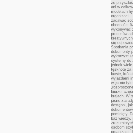
że przyszłoś
ani w całkow
modelach hy
organizacji 
zadawać sob
obecności fi
wykonywać zd
procesów adm
kreatywnych 
się odpowied
Spotkania pr
dokumenty p
wykorzystują
systemy do 
jednak wiele
tęsknotę za
kawie, krótk
wyjazdami in
więc nie tyle
„rozproszon
biurze, częś
krajach. W t
jasne zasady
dostępni, ja
dokumentować
pominięty. D
baz wiedzy,
zrozumiałych
osobom szybk
organizacji.