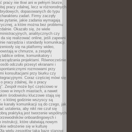
ć pracy nie tkwi ani w pełnym biurze,
itej pracy zdalnej, lecz w różnorodnych
brydowych, dopasowanych do typu
i charakteru zadań. Firmy zaczęły
ie pytanie, jakie zadania wymagają
zycznej, a które można bez problemu
alnie. Okazało się, że wiele
inistracyjnych, analitycznych czy
da się realizować online, jeśli zapewni
nie narzędzia i standardy komunikacji.
zeniosły się na platformy wideo,
owstają w chmurze, a zespoły
 tablice online, komunikatory i
zarządzania projektami. Równocześnie
 osób odczuło przesyt ekranami i
 spontanicznymi rozmowami przy
imi konsultacjami przy biurku czy
tegracyjnymi. Coraz częściej mówi się
 o pracy zdalnej, ile o pracy
ej”. Zespół może być częściowo w
ciowo w innych miastach, a nawet
akim środowisku kluczowe stają się
: o której godzinie wszyscy są
kie kanały komunikacji są do czego, jak
 ustalenia, aby nikt nie czuł się
obrą praktyką jest tworzenie wspólnych
 przewodników onboardingowych i
 instrukcji, które ułatwiają nowym
ie wdrożenie się w kulturę
 Dla wielu zespołów taką bazę stanowi