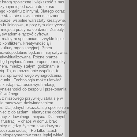
t istotą społeczną i większość z nas
rzynajmniej od czasu do czasu
go kontaktu z innymi. Dlatego coraz
ze stają się rozwiązania mieszane:
biurze, wspólne warsztaty kreatywne,
-buildingowe, a przy tym elastyczne
 miejsca pracy na co dzień. Zespoły,
ią świadomie łączyć cyfrową
 realnymi spotkaniami, zwykle lepiej
z konfliktem, kreatywnością i
ultury organizacyjnej. Praca
prawdopodobnie będzie mniej sztywna,
indywidualizowana. Różne branże i
będą wybierać inne proporcje między
mem, między stałymi godzinami a
ią. To, co pozostanie wspólne, to
nsu, sprawiedliwego wynagrodzenia,
acunku. Technologia może ułatwiać
e zastąpi wartościowych relacji,
ynależności do zespołu i przekonania,
oś ważnego.
 z niszowego przywileju stała się w
sie masowym doświadczeniem
zi. Dla jednych okazała się spełnieniem
iec z dojazdami, elastyczne godziny,
racy z dowolnego miejsca. Dla innych
 frustracji – chaos w domu, brak
anicy między życiem zawodowym a
oczucie izolacji. Po kilku latach
h eksperymentów coraz lepiej widać,