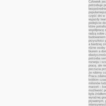
Człowiek jes
potrzebuje p
bezpośrednie
popularniejs
część dni w 
wyjazdy team
podejście do
które potraf
współpracę z
radzą sobie 
budowaniem k
przyszłości 
a bardziej z
różne osoby 
biurem a do
elastycznośc
potrzeba se
rozwoju i sz
pracę, ale ni
poczucia prz
że robimy c
Praca zdalna
krótkim cza
milionów lud
marzeń – kon
możliwość p
była źródłem
wyraźnej gr
prywatnym, p
intensywnyc