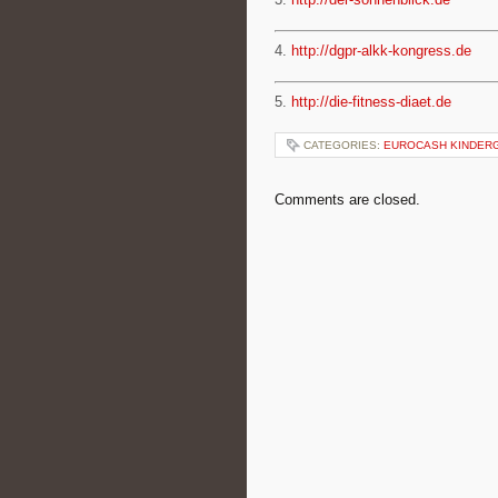
4.
http://dgpr-alkk-kongress.de
5.
http://die-fitness-diaet.de
CATEGORIES:
EUROCASH KINDER
Comments are closed.