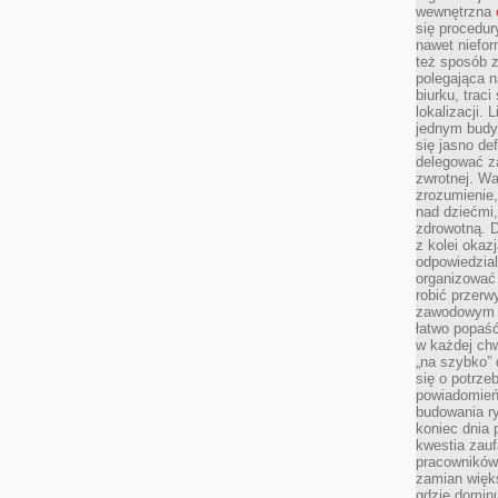
wewnętrzna
się procedur
nawet niefor
też sposób z
polegająca n
biurku, trac
lokalizacji.
jednym budy
się jasno def
delegować za
zwrotnej. Wa
zrozumienie,
nad dziećmi,
zdrowotną. 
z kolei okazj
odpowiedzial
organizować 
robić przer
zawodowym a
łatwo popaść
w każdej ch
„na szybko”
się o potrz
powiadomień,
budowania ry
koniec dnia
kwestia zauf
pracowników
zamian więk
gdzie dominu