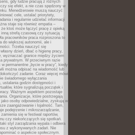
i sens, gdy ludzie pracują z różnych
 Liczy się efekt, a nie czas spędzony w
nku. Menedżerowie muszą nauczyć
iniować cele, ustalać priorytety,
dania i regularnie udzielać informacji
żna staje się również empatia –
 że ktoś może łączyć pracę z opieką
 inną strefą czasową czy sytuacją
Dla pracowników praca rozproszona to
a do większej autonomii, ale i
ności. Trzeba nauczyć się
własny dzień, dbać o higienę pracy,
wy, wyznaczać granice między życiem
 prywatnym. W przeciwnym razie
 w permanentne „bycie w pracy”, kiedy
wili można odpisać na wiadomość lub
 dokończyć zadanie. Coraz więcej mówi
ebie świadomego wyłączania
 ustalania godzin dostępności i
tuałów, które sygnalizują początek i
 pracy. Ważnym aspektem pozostaje
ania. Organizacje, które postrzegają
 jako osoby odpowiedzialne, zyskują w
sze zaangażowanie i lojalność. Tam,
je podejrzenie i mikrozarządzanie,
 zamienia się w festiwal raportów,
anu czy niekończących się spotkań.
taki styl zarządzania wypala i odbiera
nsu z wykonywanych zadań. Nie
apominać o aspekcie społecznym.