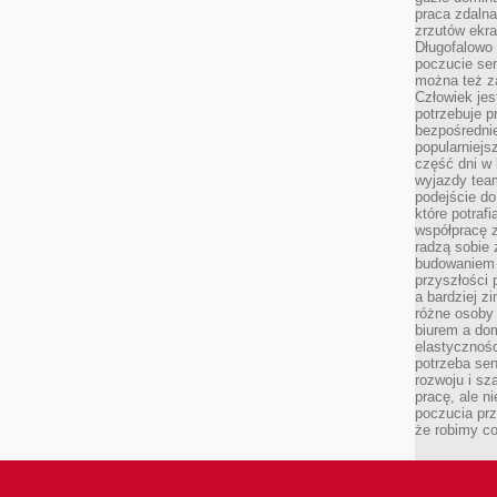
praca zdalna
zrzutów ekr
Długofalowo 
poczucie se
można też z
Człowiek jes
potrzebuje p
bezpośrednie
popularniejs
część dni w 
wyjazdy team
podejście do
które potraf
współpracę z
radzą sobie 
budowaniem k
przyszłości 
a bardziej z
różne osoby 
biurem a do
elastycznośc
potrzeba se
rozwoju i sz
pracę, ale ni
poczucia prz
że robimy c