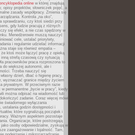
encyklopedia online
w której znajdują
y, opisy projektów, słowniczek pojęć, a
malne zasady współpracy. Zmienia się
arządzania. Kontrola „na oko”,
a sprawdzaniu, czy ktoś siedzi przy
i sens, gdy ludzie pracują z różnych
 Liczy się efekt, a nie czas spędzony w
nku. Menedżerowie muszą nauczyć
iniować cele, ustalać priorytety,
dania i regularnie udzielać informacji
żna staje się również empatia –
 że ktoś może łączyć pracę z opieką
 inną strefą czasową czy sytuacją
Dla pracowników praca rozproszona to
a do większej autonomii, ale i
ności. Trzeba nauczyć się
własny dzień, dbać o higienę pracy,
wy, wyznaczać granice między życiem
 prywatnym. W przeciwnym razie
 w permanentne „bycie w pracy”, kiedy
wili można odpisać na wiadomość lub
 dokończyć zadanie. Coraz więcej mówi
ebie świadomego wyłączania
 ustalania godzin dostępności i
tuałów, które sygnalizują początek i
 pracy. Ważnym aspektem pozostaje
ania. Organizacje, które postrzegają
 jako osoby odpowiedzialne, zyskują w
sze zaangażowanie i lojalność. Tam,
je podejrzenie i mikrozarządzanie,