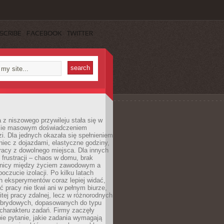
SCRIBE
FACEBOOK
TWITTER
 z niszowego przywileju stała się w
sie masowym doświadczeniem
zi. Dla jednych okazała się spełnieniem
iec z dojazdami, elastyczne godziny,
racy z dowolnego miejsca. Dla innych
 frustracji – chaos w domu, brak
anicy między życiem zawodowym a
oczucie izolacji. Po kilku latach
h eksperymentów coraz lepiej widać,
ć pracy nie tkwi ani w pełnym biurze,
itej pracy zdalnej, lecz w różnorodnych
brydowych, dopasowanych do typu
i charakteru zadań. Firmy zaczęły
ie pytanie, jakie zadania wymagają