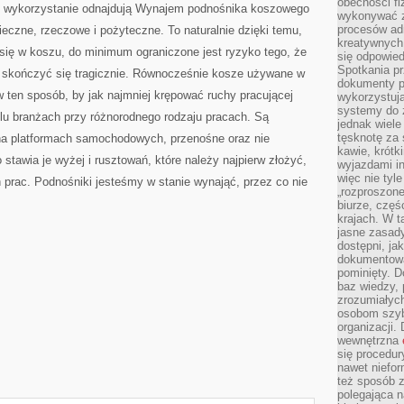
obecności fi
h wykorzystanie odnajdują Wynajem podnośnika koszowego
wykonywać zd
procesów adm
eczne, rzeczowe i pożyteczne. To naturalnie dzięki temu,
kreatywnych 
się w koszu, do minimum ograniczone jest ryzyko tego, że
się odpowied
Spotkania pr
k skończyć się tragicznie. Równocześnie kosze używane w
dokumenty p
 ten sposób, by jak najmniej krępować ruchy pracującej
wykorzystują
systemy do 
lu branżach przy różnorodnego rodzaju pracach. Są
jednak wiele
tęsknotę za
 na platformach samochodowych, przenośne oraz nie
kawie, krótk
stawia je wyżej i rusztowań, które należy najpierw złożyć,
wyjazdami in
więc nie tyle
h prac. Podnośniki jesteśmy w stanie wynająć, przez co nie
„rozproszon
biurze, częś
krajach. W t
jasne zasady
dostępni, ja
dokumentować
pominięty. D
baz wiedzy,
zrozumiałych
osobom szybk
organizacji.
wewnętrzna
się procedur
nawet niefor
też sposób z
polegająca n