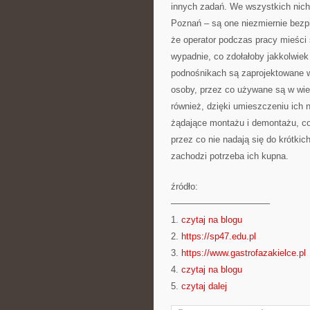
innych zadań. We wszystkich nic
Poznań – są one niezmiernie bezpi
że operator podczas pracy mieści 
wypadnie, co zdołałoby jakkolwie
podnośnikach są zaprojektowane w
osoby, przez co używane są w wie
również, dzięki umieszczeniu ich
żądające montażu i demontażu, co 
przez co nie nadają się do krótkic
zachodzi potrzeba ich kupna.
źródło:
———————————
1.
czytaj na blogu
2.
https://sp47.edu.pl
3.
https://www.gastrofazakielce.pl
4.
czytaj na blogu
5.
czytaj dalej