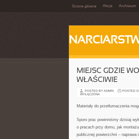
Akcje
Archiwum
Strona główna
NARCIARST
MIEJSC GDZIE WO
WŁAŚCIWIE
POSTED BY ADMIN
POSTED ON
WYŁĄCZONA
Materiały do przetłumaczenia mog
Sporo prac powinniśmy dzisiaj w
o pracach przy domu, jak montażu
publicznej powierzchni – naprawa i