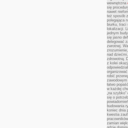
wewnętrzna
się procedur
nawet niefor
też sposób z
polegająca n
biurku, trac
lokalizacji.
jednym budy
się jasno def
delegować za
zwrotnej. Wa
zrozumienie,
nad dziećmi,
zdrowotną. 
z kolei okazj
odpowiedzial
organizować 
robić przer
zawodowym a
łatwo popaść
w każdej ch
„na szybko”
się o potrz
powiadomień,
budowania ry
koniec dnia
kwestia zauf
pracowników
zamian więk
gdzie dominu