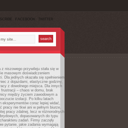
SCRIBE
FACEBOOK
TWITTER
 z niszowego przywileju stała się w
sie masowym doświadczeniem
zi. Dla jednych okazała się spełnieniem
iec z dojazdami, elastyczne godziny,
racy z dowolnego miejsca. Dla innych
 frustracji – chaos w domu, brak
anicy między życiem zawodowym a
oczucie izolacji. Po kilku latach
h eksperymentów coraz lepiej widać,
ć pracy nie tkwi ani w pełnym biurze,
itej pracy zdalnej, lecz w różnorodnych
brydowych, dopasowanych do typu
i charakteru zadań. Firmy zaczęły
ie pytanie, jakie zadania wymagają