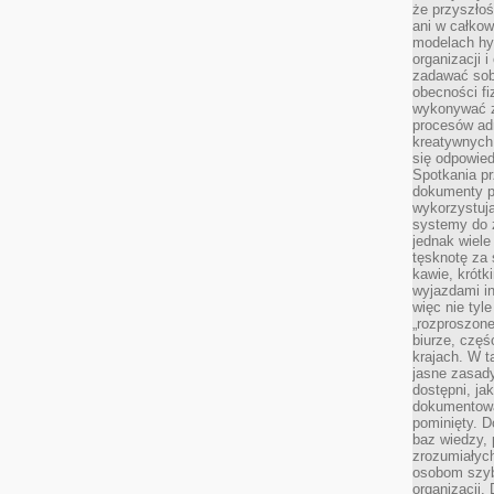
że przyszłoś
ani w całkow
modelach hy
organizacji 
zadawać sob
obecności fi
wykonywać zd
procesów adm
kreatywnych 
się odpowied
Spotkania pr
dokumenty p
wykorzystują
systemy do 
jednak wiele
tęsknotę za
kawie, krótk
wyjazdami in
więc nie tyle
„rozproszon
biurze, częś
krajach. W t
jasne zasady
dostępni, ja
dokumentować
pominięty. D
baz wiedzy,
zrozumiałych
osobom szybk
organizacji.