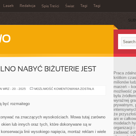
Lasek
Redakcja
Tagi
Tagi
Spis Treści
Świat
SUB
WO
LNO NABYĆ BIŻUTERIE JEST
Praca zdalna
krótkim cza
milionów lud
marzeń – kon
MIEJSC
 WRZ - 20 - 2025
MOŻLIWOŚĆ KOMENTOWANIA
ZOSTAŁA
możliwość p
GDZIE
WOLNO
była źródłem
NABYĆ
wyraźnej gr
BIŻUTERIE
ą być rozmaitego
prywatnym, p
JEST
WŁAŚCIWIE
intensywnyc
że przyszłoś
ykonywać na znaczących wysokościach. Mowa tutaj zarówno
ani w całkow
modelach hy
 okien lub innych oraz tych, które dokonywane są w
organizacji 
 konserwacja linii wysokiego napięcia, montaż reklam i wiele
zadawać sob