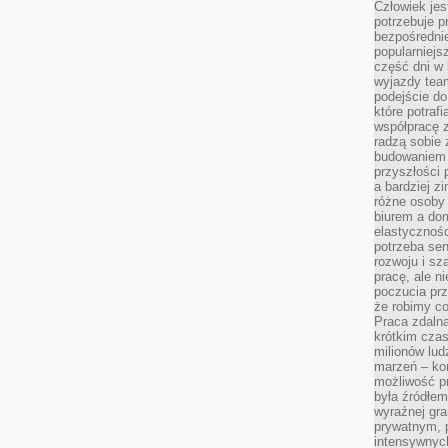
Człowiek jes
potrzebuje p
bezpośrednie
popularniejs
część dni w 
wyjazdy team
podejście do
które potraf
współpracę z
radzą sobie 
budowaniem k
przyszłości 
a bardziej z
różne osoby 
biurem a do
elastycznośc
potrzeba se
rozwoju i sz
pracę, ale ni
poczucia prz
że robimy c
Praca zdalna
krótkim cza
milionów lud
marzeń – kon
możliwość p
była źródłem
wyraźnej gr
prywatnym, p
intensywnyc