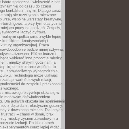
t istotą społeczną i większość z nas
rzynajmniej od czasu do czasu
go kontaktu z innymi. Dlatego coraz
ze stają się rozwiązania mieszane:
biurze, wspólne warsztaty kreatywne,
-buildingowe, a przy tym elastyczne
 miejsca pracy na co dzień. Zespoły,
ią świadomie łączyć cyfrową
 realnymi spotkaniami, zwykle lepiej
z konfliktem, kreatywnością i
ultury organizacyjnej. Praca
prawdopodobnie będzie mniej sztywna,
indywidualizowana. Różne branże i
będą wybierać inne proporcje między
mem, między stałymi godzinami a
ią. To, co pozostanie wspólne, to
nsu, sprawiedliwego wynagrodzenia,
acunku. Technologia może ułatwiać
e zastąpi wartościowych relacji,
ynależności do zespołu i przekonania,
oś ważnego.
 z niszowego przywileju stała się w
sie masowym doświadczeniem
zi. Dla jednych okazała się spełnieniem
iec z dojazdami, elastyczne godziny,
racy z dowolnego miejsca. Dla innych
 frustracji – chaos w domu, brak
anicy między życiem zawodowym a
oczucie izolacji. Po kilku latach
h eksperymentów coraz lepiej widać,