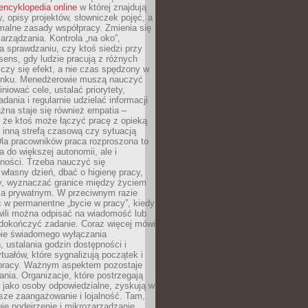
encyklopedia online
w której znajdują
y, opisy projektów, słowniczek pojęć, a
malne zasady współpracy. Zmienia się
arządzania. Kontrola „na oko”,
a sprawdzaniu, czy ktoś siedzi przy
i sens, gdy ludzie pracują z różnych
 Liczy się efekt, a nie czas spędzony w
nku. Menedżerowie muszą nauczyć
iniować cele, ustalać priorytety,
dania i regularnie udzielać informacji
żna staje się również empatia –
 że ktoś może łączyć pracę z opieką
 inną strefą czasową czy sytuacją
Dla pracowników praca rozproszona to
a do większej autonomii, ale i
ności. Trzeba nauczyć się
własny dzień, dbać o higienę pracy,
wy, wyznaczać granice między życiem
 prywatnym. W przeciwnym razie
 w permanentne „bycie w pracy”, kiedy
wili można odpisać na wiadomość lub
 dokończyć zadanie. Coraz więcej mówi
ebie świadomego wyłączania
 ustalania godzin dostępności i
tuałów, które sygnalizują początek i
 pracy. Ważnym aspektem pozostaje
ania. Organizacje, które postrzegają
 jako osoby odpowiedzialne, zyskują w
sze zaangażowanie i lojalność. Tam,
je podejrzenie i mikrozarządzanie,