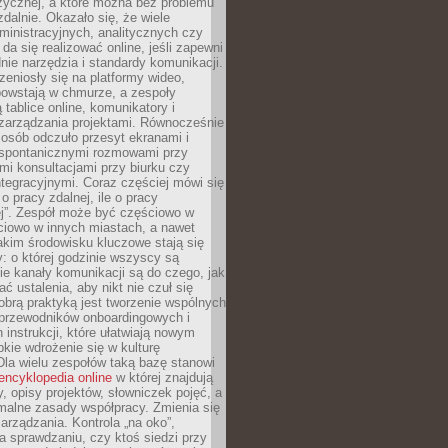
zycznej, a które można bez problemu
alnie. Okazało się, że wiele
inistracyjnych, analitycznych czy
da się realizować online, jeśli zapewni
nie narzędzia i standardy komunikacji.
zeniosły się na platformy wideo,
owstają w chmurze, a zespoły
 tablice online, komunikatory i
zarządzania projektami. Równocześnie
 osób odczuło przesyt ekranami i
 spontanicznymi rozmowami przy
imi konsultacjami przy biurku czy
tegracyjnymi. Coraz częściej mówi się
 o pracy zdalnej, ile o pracy
ej”. Zespół może być częściowo w
ciowo w innych miastach, a nawet
akim środowisku kluczowe stają się
: o której godzinie wszyscy są
kie kanały komunikacji są do czego, jak
 ustalenia, aby nikt nie czuł się
obrą praktyką jest tworzenie wspólnych
 przewodników onboardingowych i
 instrukcji, które ułatwiają nowym
ie wdrożenie się w kulturę
 Dla wielu zespołów taką bazę stanowi
encyklopedia online
w której znajdują
y, opisy projektów, słowniczek pojęć, a
malne zasady współpracy. Zmienia się
arządzania. Kontrola „na oko”,
a sprawdzaniu, czy ktoś siedzi przy