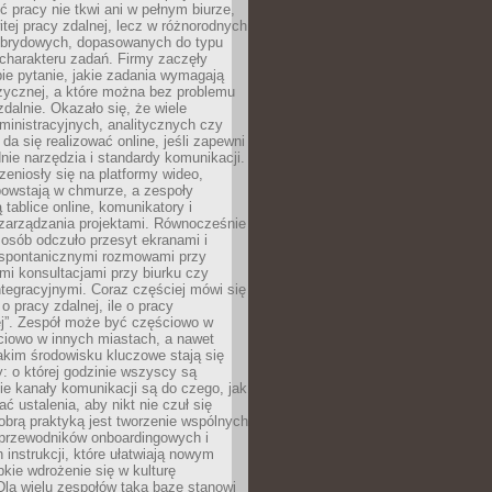
ć pracy nie tkwi ani w pełnym biurze,
itej pracy zdalnej, lecz w różnorodnych
brydowych, dopasowanych do typu
i charakteru zadań. Firmy zaczęły
ie pytanie, jakie zadania wymagają
zycznej, a które można bez problemu
alnie. Okazało się, że wiele
inistracyjnych, analitycznych czy
da się realizować online, jeśli zapewni
nie narzędzia i standardy komunikacji.
zeniosły się na platformy wideo,
owstają w chmurze, a zespoły
 tablice online, komunikatory i
zarządzania projektami. Równocześnie
 osób odczuło przesyt ekranami i
 spontanicznymi rozmowami przy
imi konsultacjami przy biurku czy
tegracyjnymi. Coraz częściej mówi się
 o pracy zdalnej, ile o pracy
ej”. Zespół może być częściowo w
ciowo w innych miastach, a nawet
akim środowisku kluczowe stają się
: o której godzinie wszyscy są
kie kanały komunikacji są do czego, jak
 ustalenia, aby nikt nie czuł się
obrą praktyką jest tworzenie wspólnych
 przewodników onboardingowych i
 instrukcji, które ułatwiają nowym
ie wdrożenie się w kulturę
 Dla wielu zespołów taką bazę stanowi