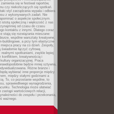
 zamienia się w festiwal raportów,
anu czy niekończących się spotkań.
taki styl zarządzania wypala i odbiera
nsu z wykonywanych zadań. Nie
apominać o aspekcie społecznym.
t istotą społeczną i większość z nas
rzynajmniej od czasu do czasu
go kontaktu z innymi. Dlatego coraz
ze stają się rozwiązania mieszane:
biurze, wspólne warsztaty kreatywne,
-buildingowe, a przy tym elastyczne
 miejsca pracy na co dzień. Zespoły,
ią świadomie łączyć cyfrową
 realnymi spotkaniami, zwykle lepiej
z konfliktem, kreatywnością i
ultury organizacyjnej. Praca
prawdopodobnie będzie mniej sztywna,
indywidualizowana. Różne branże i
będą wybierać inne proporcje między
mem, między stałymi godzinami a
ią. To, co pozostanie wspólne, to
nsu, sprawiedliwego wynagrodzenia,
acunku. Technologia może ułatwiać
e zastąpi wartościowych relacji,
ynależności do zespołu i przekonania,
oś ważnego.