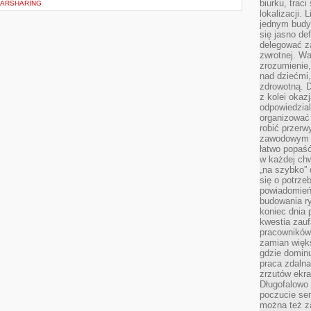
biurku, trac
CARSHARING
lokalizacji.
jednym budy
się jasno def
delegować za
zwrotnej. Wa
zrozumienie,
nad dziećmi,
zdrowotną. 
z kolei okazj
odpowiedzial
organizować 
robić przer
zawodowym a
łatwo popaść
w każdej ch
„na szybko”
się o potrz
powiadomień,
budowania ry
koniec dnia
kwestia zauf
pracowników
zamian więk
gdzie dominu
praca zdalna
zrzutów ekr
Długofalowo 
poczucie se
można też z