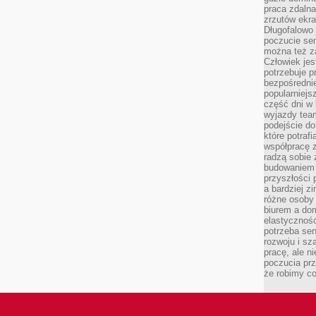
praca zdalna
zrzutów ekr
Długofalowo 
poczucie se
można też z
Człowiek jes
potrzebuje p
bezpośrednie
popularniejs
część dni w 
wyjazdy team
podejście do
które potraf
współpracę z
radzą sobie 
budowaniem k
przyszłości 
a bardziej z
różne osoby 
biurem a do
elastycznośc
potrzeba se
rozwoju i sz
pracę, ale ni
poczucia prz
że robimy c