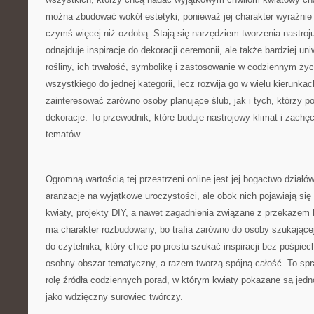
można zbudować wokół estetyki, ponieważ jej charakter wyraźnie 
czymś więcej niż ozdobą. Stają się narzędziem tworzenia nastroju.
odnajduje inspiracje do dekoracji ceremonii, ale także bardziej u
rośliny, ich trwałość, symbolikę i zastosowanie w codziennym życ
wszystkiego do jednej kategorii, lecz rozwija go w wielu kierunk
zainteresować zarówno osoby planujące ślub, jak i tych, którzy po
dekoracje. To przewodnik, które buduje nastrojowy klimat i zachę
tematów.
Ogromną wartością tej przestrzeni online jest jej bogactwo dział
aranżacje na wyjątkowe uroczystości, ale obok nich pojawiają się 
kwiaty, projekty DIY, a nawet zagadnienia związane z przekazem 
ma charakter rozbudowany, bo trafia zarówno do osoby szukającej 
do czytelnika, który chce po prostu szukać inspiracji bez pośpiec
osobny obszar tematyczny, a razem tworzą spójną całość. To spr
rolę źródła codziennych porad, w którym kwiaty pokazane są jedno
jako wdzięczny surowiec twórczy.