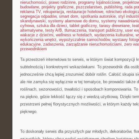
nieruchomości
,
prawo rodzinne
,
programy lojalnościowe
,
projekto
budowlane
,
projekty graficzne
,
pszczelarstwo
,
publishing
,
rada pr
reklama TV
,
rekuperacja
,
restauracje hotelowe
,
rolnictwo ekologic
segregacja odpadów
,
smart dom
,
spotkania autorskie
,
styl industr
skandynawski
,
systemy alarmowe do domu
,
systemy nawadniani
cyfrowa
,
sztuka dla dzieci
,
tablet graficzny
,
tarasy drewniane
,
tea
alternatywne
,
testy A/B
,
tłumaczenia
,
transport publiczny
,
user ex
wakacje z dziećmi
,
wellness w hotelach
,
wydarzenia kulturalne
,
w
wykończenia wnętrz
,
wypożyczalnie samochodów
,
wystawy fotogr
edukacyjne
,
zadaszenia
,
zarządzanie nieruchomościami
,
zero wa
przewodnikiem
Ta przestrzeń internetowa to serwis, w którym świat kompozycji 
subtelnością i konkretnymi wskazówkami. To przewodnik dla osób,
jednocześnie chcą lepiej zrozumieć dobór roślin. Całość skupia s
ale nie zamyka się wyłącznie w tej tematyce, bo prowadzi także 
roślinach, sezonowości, trwałości i sposobach komponowania. To 
na piękno, gdzie lekkość łączy się z wiedzą użytkową. Dzięki tem
przestrzeni pełnej florystycznych możliwości, w którym każdy t
pięknego.
To doskonały serwis dla przyszłych par młodych, dekoratorów, flor
wszystkich, którzy chcą nadać wyjątkowym chwilom kwiatowy char