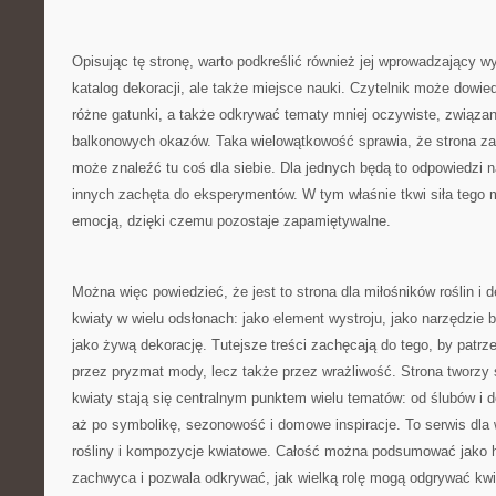
Opisując tę stronę, warto podkreślić również jej wprowadzający wy
katalog dekoracji, ale także miejsce nauki. Czytelnik może dowied
różne gatunki, a także odkrywać tematy mniej oczywiste, związ
balkonowych okazów. Taka wielowątkowość sprawia, że strona z
może znaleźć tu coś dla siebie. Dla jednych będą to odpowiedzi n
innych zachęta do eksperymentów. W tym właśnie tkwi siła tego m
emocją, dzięki czemu pozostaje zapamiętywalne.
Można więc powiedzieć, że jest to strona dla miłośników roślin i d
kwiaty w wielu odsłonach: jako element wystroju, jako narzędzie 
jako żywą dekorację. Tutejsze treści zachęcają do tego, by patrze
przez pryzmat mody, lecz także przez wrażliwość. Strona tworzy 
kwiaty stają się centralnym punktem wielu tematów: od ślubów i de
aż po symbolikę, sezonowość i domowe inspiracje. To serwis dla 
rośliny i kompozycje kwiatowe. Całość można podsumować jako h
zachwyca i pozwala odkrywać, jak wielką rolę mogą odgrywać kwi