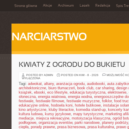
Akcje
Archiwum
Lasek
Redakcja
Strona główna
Spis Tre
NARCIARSTWO
KWIATY Z OGRODU DO BUKIETU
POSTED BY ADMIN
POSTED ON KWI - 8 - 2026
MOŻLIWOŚĆ K
WYŁĄCZONA
Tagi:
adwokat
,
altany
,
aranżacja ogrodu
,
audiobooki
,
auta zabytk
architektoniczne
,
biuro tłumaczeń
,
book club
,
car sharing
,
design 
książek
,
ebooki
,
eco lifestyle
,
edukacja turystyczna
,
elektrownie
,
słoneczna
,
energia wiatrowa
,
energia wodna
,
energooszczędne d
festiwale
,
festiwale filmowe
,
festiwale muzyczne
,
folklor
,
food truc
edukacyjne online
,
hodowla koni
,
hotele butikowe
,
instalacje solar
kino artystyczne
,
kluby literackie
,
komedia stand-up
,
koncerty ka
kultura ludowa
,
kursy językowe
,
mapy turystyczne
,
marketing afil
mediacje
,
miejsca rekreacyjne
,
motoryzacja klasyczna
,
ogród bot
podłogowe
,
organizacja eventów
,
parki narodowe
,
planery podróży
ciepła
,
porady prawne
,
prasa biznesowa
,
prasa kulturalna
,
prawo 