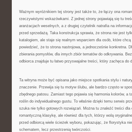
Ważnym wyróżnikiem tej strony jest także to, że łączy ona roma
rzeczywistymi wskazówkami. Z jednej strony pojawiają się tu tre
aranżacjach weselnych, a z drugiej czytelnik natrafia na informa
przed sprzedażą. Taka konstrukcja sprawia, że strona nie jest t
katalogiem, ale staje się realnym wsparciem dla osób, które chc
powiedzieć, że to strona nastrojowa, a jednocześnie konkretna. D
zbierania pomysłów, dla innych zbiór tematów do odkrywania. Bez
odbiorca znajduje tu łatwo przyswajalne treści, który zachęca do
Ta witryna może być opisana jako miejsce spotkania stylu i natur
znaczenie. Przewija się tu motyw ślubu, ale bardzo często w spo
zbędnego patosu. Zamiast tego pojawia się harmonia kolorów, a 
roślin do indywidualnego gustu. To właśnie dzięki temu serwis prz
szuka nie tylko gotowych rozwiązań. Można tu znaleźć treści dla
romantyczną klasykę, ale również dla tych, którzy wolą oryginalne
przed odbiorcą wiele ścieżek wyboru, pokazując, że florystyka ni
schematem, lecz przestrzenią twórczości.