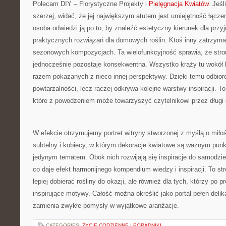
Polecam DIY – Florystyczne Projekty i
Pielęgnacja Kwiatów
. Jeśl
szerzej, widać, że jej największym atutem jest umiejętność łącze
osoba odwiedzi ją po to, by znaleźć estetyczny kierunek dla przyj
praktycznych rozwiązań dla domowych roślin. Ktoś inny zatrzyma 
sezonowych kompozycjach. Ta wielofunkcyjność sprawia, że stron
jednocześnie pozostaje konsekwentna. Wszystko krąży tu wokół 
razem pokazanych z nieco innej perspektywy. Dzięki temu odbior
powtarzalności, lecz raczej odkrywa kolejne warstwy inspiracji. To
które z powodzeniem może towarzyszyć czytelnikowi przez długi
W efekcie otrzymujemy portret witryny stworzonej z myślą o miłośn
subtelny i kobiecy, w którym dekoracje kwiatowe są ważnym punk
jedynym tematem. Obok nich rozwijają się inspiracje do samodzie
co daje efekt harmonijnego kompendium wiedzy i inspiracji. To str
lepiej dobierać rośliny do okazji, ale również dla tych, którzy po p
inspirujące motywy. Całość można określić jako portal pełen delika
zamienia zwykłe pomysły w wyjątkowe aranżacje.
CATEGORIES:
ŻYCIE CODZIENNE I PORADNIKI