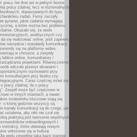
ć pracy nie tkwi ani w pełnym biurze,
itej pracy zdalnej, lecz w różnorodnych
brydowych, dopasowanych do typu
i charakteru zadań. Firmy zaczęły
ie pytanie, jakie zadania wymagają
zycznej, a które można bez problemu
alnie. Okazało się, że wiele
inistracyjnych, analitycznych czy
da się realizować online, jeśli zapewni
nie narzędzia i standardy komunikacji.
zeniosły się na platformy wideo,
owstają w chmurze, a zespoły
 tablice online, komunikatory i
zarządzania projektami. Równocześnie
 osób odczuło przesyt ekranami i
 spontanicznymi rozmowami przy
imi konsultacjami przy biurku czy
tegracyjnymi. Coraz częściej mówi się
 o pracy zdalnej, ile o pracy
ej”. Zespół może być częściowo w
ciowo w innych miastach, a nawet
akim środowisku kluczowe stają się
: o której godzinie wszyscy są
kie kanały komunikacji są do czego, jak
 ustalenia, aby nikt nie czuł się
obrą praktyką jest tworzenie wspólnych
 przewodników onboardingowych i
 instrukcji, które ułatwiają nowym
ie wdrożenie się w kulturę
 Dla wielu zespołów taką bazę stanowi