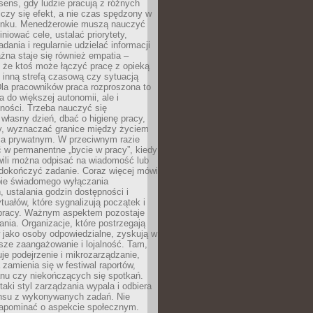
i sens, gdy ludzie pracują z różnych
 Liczy się efekt, a nie czas spędzony w
nku. Menedżerowie muszą nauczyć
iniować cele, ustalać priorytety,
dania i regularnie udzielać informacji
żna staje się również empatia –
 że ktoś może łączyć pracę z opieką
 inną strefą czasową czy sytuacją
Dla pracowników praca rozproszona to
a do większej autonomii, ale i
ności. Trzeba nauczyć się
własny dzień, dbać o higienę pracy,
wy, wyznaczać granice między życiem
 prywatnym. W przeciwnym razie
 w permanentne „bycie w pracy”, kiedy
wili można odpisać na wiadomość lub
 dokończyć zadanie. Coraz więcej mówi
ebie świadomego wyłączania
 ustalania godzin dostępności i
tuałów, które sygnalizują początek i
 pracy. Ważnym aspektem pozostaje
ania. Organizacje, które postrzegają
 jako osoby odpowiedzialne, zyskują w
sze zaangażowanie i lojalność. Tam,
je podejrzenie i mikrozarządzanie,
 zamienia się w festiwal raportów,
anu czy niekończących się spotkań.
taki styl zarządzania wypala i odbiera
nsu z wykonywanych zadań. Nie
apominać o aspekcie społecznym.