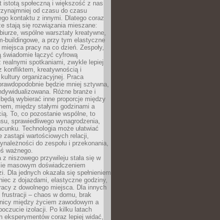
t istotą społeczną i większość z nas
rzynajmniej od czasu do czasu
go kontaktu z innymi. Dlatego coraz
ze stają się rozwiązania mieszane:
biurze, wspólne warsztaty kreatywne,
-buildingowe, a przy tym elastyczne
 miejsca pracy na co dzień. Zespoły,
ią świadomie łączyć cyfrową
 realnymi spotkaniami, zwykle lepiej
z konfliktem, kreatywnością i
ultury organizacyjnej. Praca
prawdopodobnie będzie mniej sztywna,
indywidualizowana. Różne branże i
będą wybierać inne proporcje między
mem, między stałymi godzinami a
ią. To, co pozostanie wspólne, to
nsu, sprawiedliwego wynagrodzenia,
acunku. Technologia może ułatwiać
e zastąpi wartościowych relacji,
ynależności do zespołu i przekonania,
oś ważnego.
 z niszowego przywileju stała się w
sie masowym doświadczeniem
zi. Dla jednych okazała się spełnieniem
iec z dojazdami, elastyczne godziny,
racy z dowolnego miejsca. Dla innych
 frustracji – chaos w domu, brak
anicy między życiem zawodowym a
oczucie izolacji. Po kilku latach
h eksperymentów coraz lepiej widać,