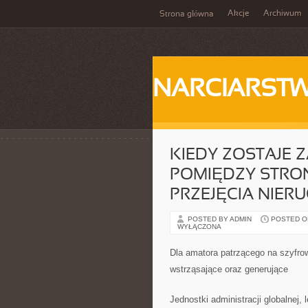
Akcje
Archiwum
Strona główna
NARCIARST
KIEDY ZOSTAJE 
POMIĘDZY STRO
PRZEJĘCIA NIER
POSTED BY ADMIN
POSTED ON 
WYŁĄCZONA
Dla amatora patrzącego na szyfro
wstrząsające oraz generujące
Jednostki administracji globalnej,