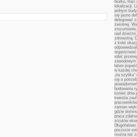
biurku, trac
lokalizacji.
jednym budy
się jasno def
delegować za
zwrotnej. Wa
zrozumienie,
nad dziećmi,
zdrowotną. 
z kolei okazj
odpowiedzial
organizować 
robić przer
zawodowym a
łatwo popaść
w każdej ch
„na szybko”
się o potrz
powiadomień,
budowania ry
koniec dnia
kwestia zauf
pracowników
zamian więk
gdzie dominu
praca zdalna
zrzutów ekr
Długofalowo 
poczucie se
można też z