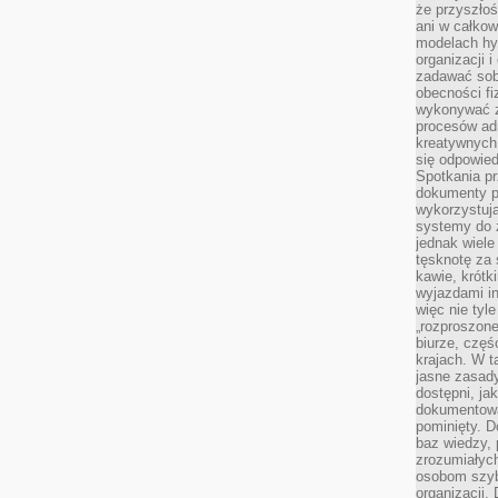
że przyszłoś
ani w całkow
modelach hy
organizacji 
zadawać sob
obecności fi
wykonywać zd
procesów adm
kreatywnych 
się odpowied
Spotkania pr
dokumenty p
wykorzystują
systemy do 
jednak wiele
tęsknotę za
kawie, krótk
wyjazdami in
więc nie tyle
„rozproszon
biurze, częś
krajach. W t
jasne zasady
dostępni, ja
dokumentować
pominięty. D
baz wiedzy,
zrozumiałych
osobom szybk
organizacji.