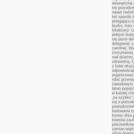
wewnętrzna
się procedur
nawet niefor
też sposób z
polegająca n
biurku, trac
lokalizacji.
jednym budy
się jasno def
delegować za
zwrotnej. Wa
zrozumienie,
nad dziećmi,
zdrowotną. 
z kolei okazj
odpowiedzial
organizować 
robić przer
zawodowym a
łatwo popaść
w każdej ch
„na szybko”
się o potrz
powiadomień,
budowania ry
koniec dnia
kwestia zauf
pracowników
zamian więk
gdzie dominu