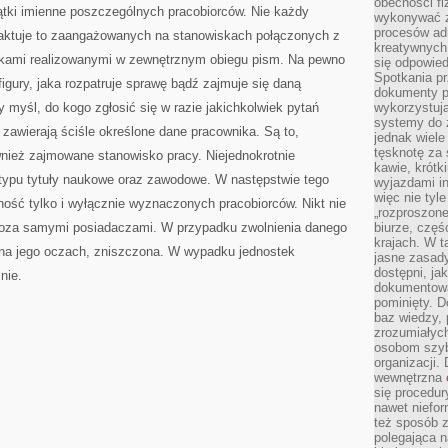
obecności fi
ątki imienne poszczególnych pracobiorców. Nie każdy
wykonywać zd
procesów adm
raktuje to zaangażowanych na stanowiskach połączonych z
kreatywnych 
zkami realizowanymi w zewnętrznym obiegu pism. Na pewno
się odpowied
Spotkania pr
igury, jaka rozpatruje sprawę bądź zajmuje się daną
dokumenty p
myśl, do kogo zgłosić się w razie jakichkolwiek pytań
wykorzystują
systemy do 
 zawierają ściśle określone dane pracownika. Są to,
jednak wiele
tęsknotę za
ównież zajmowane stanowisko pracy. Niejednokrotnie
kawie, krótk
 typu tytuły naukowe oraz zawodowe. W następstwie tego
wyjazdami in
więc nie tyle
ość tylko i wyłącznie wyznaczonych pracobiorców. Nikt nie
„rozproszon
oza samymi posiadaczami. W przypadku zwolnienia danego
biurze, częś
krajach. W t
, na jego oczach, zniszczona. W wypadku jednostek
jasne zasady
dostępni, ja
nie.
dokumentować
pominięty. D
baz wiedzy,
zrozumiałych
osobom szybk
organizacji.
wewnętrzna
się procedur
nawet niefor
też sposób z
polegająca n