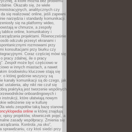
zycznej, a które można bez problemu
alnie. Okazało się, że wiele
inistracyjnych, analitycznych czy
da się realizować online, jeśli zapewni
nie narzędzia i standardy komunikacji.
zeniosły się na platformy wideo,
owstają w chmurze, a zespoły
 tablice online, komunikatory i
zarządzania projektami. Równocześnie
 osób odczuło przesyt ekranami i
 spontanicznymi rozmowami przy
imi konsultacjami przy biurku czy
tegracyjnymi. Coraz częściej mówi się
 o pracy zdalnej, ile o pracy
ej”. Zespół może być częściowo w
ciowo w innych miastach, a nawet
akim środowisku kluczowe stają się
: o której godzinie wszyscy są
kie kanały komunikacji są do czego, jak
 ustalenia, aby nikt nie czuł się
obrą praktyką jest tworzenie wspólnych
 przewodników onboardingowych i
 instrukcji, które ułatwiają nowym
ie wdrożenie się w kulturę
 Dla wielu zespołów taką bazę stanowi
encyklopedia online
w której znajdują
y, opisy projektów, słowniczek pojęć, a
malne zasady współpracy. Zmienia się
arządzania. Kontrola „na oko”,
a sprawdzaniu, czy ktoś siedzi przy