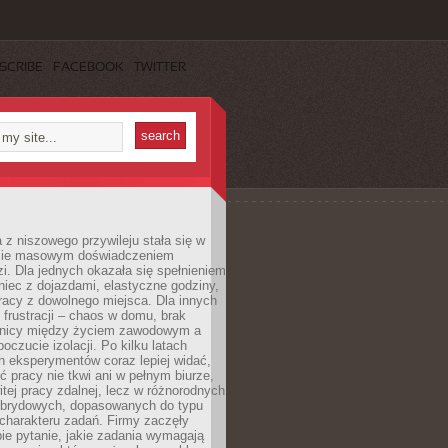
SCRIBE
FACEBOOK
TWITTER
 z niszowego przywileju stała się w
sie masowym doświadczeniem
zi. Dla jednych okazała się spełnieniem
iec z dojazdami, elastyczne godziny,
racy z dowolnego miejsca. Dla innych
 frustracji – chaos w domu, brak
anicy między życiem zawodowym a
oczucie izolacji. Po kilku latach
h eksperymentów coraz lepiej widać,
ć pracy nie tkwi ani w pełnym biurze,
itej pracy zdalnej, lecz w różnorodnych
brydowych, dopasowanych do typu
i charakteru zadań. Firmy zaczęły
ie pytanie, jakie zadania wymagają