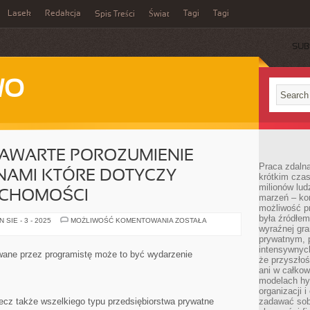
Lasek
Redakcja
Tagi
Tagi
Spis Treści
Świat
SUB
WO
ZAWARTE POROZUMIENIE
Praca zdalna
NAMI KTÓRE DOTYCZY
krótkim cza
milionów lud
UCHOMOŚCI
marzeń – kon
możliwość p
była źródłem
KIEDY
SIE - 3 - 2025
MOŻLIWOŚĆ KOMENTOWANIA
ZOSTAŁA
ZOSTAJE
wyraźnej gr
ZAWARTE
prywatnym, p
POROZUMIENIE
intensywnyc
POMIĘDZY
wane przez programistę może to być wydarzenie
STRONAMI
że przyszłoś
KTÓRE
ani w całkow
DOTYCZY
modelach hy
PRZEJĘCIA
NIERUCHOMOŚCI
organizacji 
 lecz także wszelkiego typu przedsiębiorstwa prywatne
zadawać sob