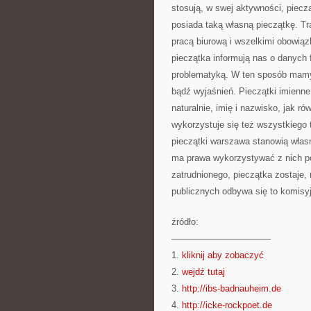
stosują, w swej aktywności, piecz
posiada taką własną pieczątkę. T
pracą biurową i wszelkimi obowią
pieczątka informują nas o danych f
problematyką. W ten sposób mamy 
bądź wyjaśnień. Pieczątki imienne
naturalnie, imię i nazwisko, jak r
wykorzystuje się też wszystkiego
pieczątki warszawa stanowią własn
ma prawa wykorzystywać z nich p
zatrudnionego, pieczątka zostaje
publicznych odbywa się to komisyj
źródło:
———————————
1.
kliknij aby zobaczyć
2.
wejdź tutaj
3.
http://ibs-badnauheim.de
4.
http://icke-rockpoet.de