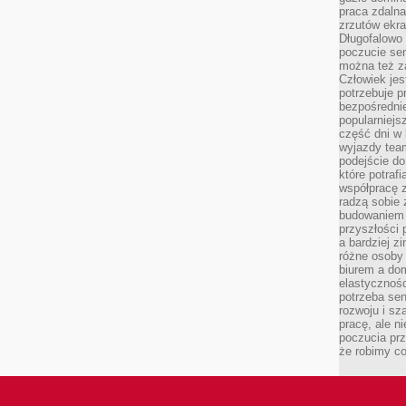
praca zdalna
zrzutów ekr
Długofalowo 
poczucie se
można też z
Człowiek jes
potrzebuje p
bezpośrednie
popularniejs
część dni w 
wyjazdy team
podejście do
które potraf
współpracę z
radzą sobie 
budowaniem k
przyszłości 
a bardziej z
różne osoby 
biurem a do
elastycznośc
potrzeba se
rozwoju i sz
pracę, ale ni
poczucia prz
że robimy c