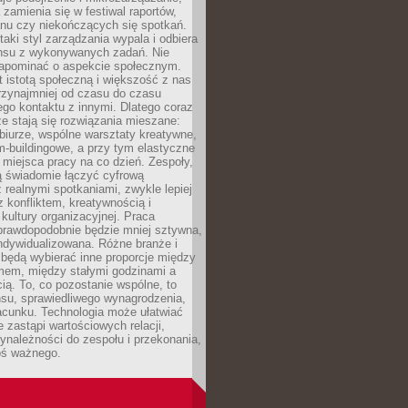
 zamienia się w festiwal raportów,
anu czy niekończących się spotkań.
taki styl zarządzania wypala i odbiera
nsu z wykonywanych zadań. Nie
apominać o aspekcie społecznym.
t istotą społeczną i większość z nas
rzynajmniej od czasu do czasu
go kontaktu z innymi. Dlatego coraz
ze stają się rozwiązania mieszane:
biurze, wspólne warsztaty kreatywne,
-buildingowe, a przy tym elastyczne
 miejsca pracy na co dzień. Zespoły,
ią świadomie łączyć cyfrową
 realnymi spotkaniami, zwykle lepiej
z konfliktem, kreatywnością i
ultury organizacyjnej. Praca
prawdopodobnie będzie mniej sztywna,
indywidualizowana. Różne branże i
będą wybierać inne proporcje między
mem, między stałymi godzinami a
ią. To, co pozostanie wspólne, to
nsu, sprawiedliwego wynagrodzenia,
acunku. Technologia może ułatwiać
e zastąpi wartościowych relacji,
ynależności do zespołu i przekonania,
oś ważnego.