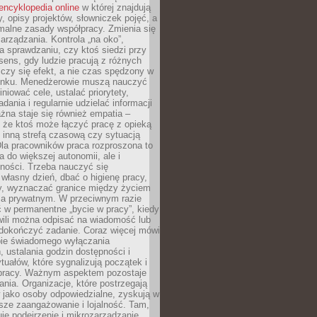
encyklopedia online
w której znajdują
y, opisy projektów, słowniczek pojęć, a
malne zasady współpracy. Zmienia się
arządzania. Kontrola „na oko”,
a sprawdzaniu, czy ktoś siedzi przy
i sens, gdy ludzie pracują z różnych
 Liczy się efekt, a nie czas spędzony w
nku. Menedżerowie muszą nauczyć
iniować cele, ustalać priorytety,
dania i regularnie udzielać informacji
żna staje się również empatia –
 że ktoś może łączyć pracę z opieką
 inną strefą czasową czy sytuacją
Dla pracowników praca rozproszona to
a do większej autonomii, ale i
ności. Trzeba nauczyć się
własny dzień, dbać o higienę pracy,
wy, wyznaczać granice między życiem
 prywatnym. W przeciwnym razie
 w permanentne „bycie w pracy”, kiedy
wili można odpisać na wiadomość lub
 dokończyć zadanie. Coraz więcej mówi
ebie świadomego wyłączania
 ustalania godzin dostępności i
tuałów, które sygnalizują początek i
 pracy. Ważnym aspektem pozostaje
ania. Organizacje, które postrzegają
 jako osoby odpowiedzialne, zyskują w
sze zaangażowanie i lojalność. Tam,
je podejrzenie i mikrozarządzanie,