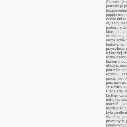
Człowiek jes
potrzebuje p
bezpośrednie
popularniejs
część dni w 
wyjazdy team
podejście do
które potraf
współpracę z
radzą sobie 
budowaniem k
przyszłości 
a bardziej z
różne osoby 
biurem a do
elastycznośc
potrzeba se
rozwoju i sz
pracę, ale ni
poczucia prz
że robimy c
Praca zdalna
krótkim cza
milionów lud
marzeń – kon
możliwość p
była źródłem
wyraźnej gr
prywatnym, p
intensywnyc