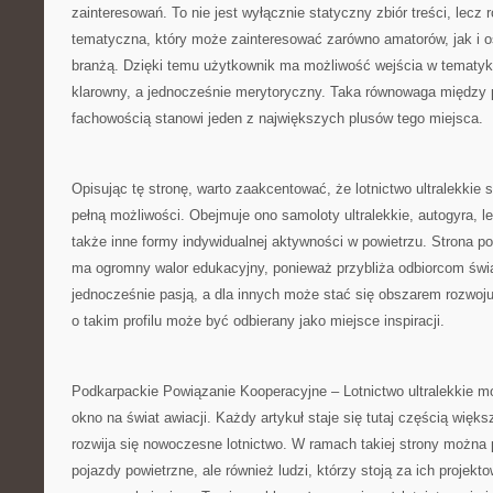
zainteresowań. To nie jest wyłącznie statyczny zbiór treści, lecz
tematyczna, który może zainteresować zarówno amatorów, jak i
branżą. Dzięki temu użytkownik ma możliwość wejścia w tematyk
klarowny, a jednocześnie merytoryczny. Taka równowaga między 
fachowością stanowi jeden z największych plusów tego miejsca.
Opisując tę stronę, warto zaakcentować, że lotnictwo ultralekkie 
pełną możliwości. Obejmuje ono samoloty ultralekkie, autogyra, l
także inne formy indywidualnej aktywności w powietrzu. Strona p
ma ogromny walor edukacyjny, ponieważ przybliża odbiorcom świat
jednocześnie pasją, a dla innych może stać się obszarem rozwoju
o takim profilu może być odbierany jako miejsce inspiracji.
Podkarpackie Powiązanie Kooperacyjne – Lotnictwo ultralekkie m
okno na świat awiacji. Każdy artykuł staje się tutaj częścią więks
rozwija się nowoczesne lotnictwo. W ramach takiej strony można
pojazdy powietrzne, ale również ludzi, którzy stoją za ich projekt