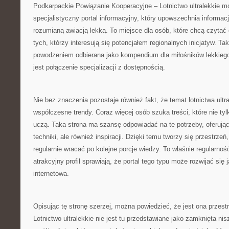
Podkarpackie Powiązanie Kooperacyjne – Lotnictwo ultralekkie m
specjalistyczny portal informacyjny, który upowszechnia informa
rozumianą awiacją lekką. To miejsce dla osób, które chcą czytać o
tych, którzy interesują się potencjałem regionalnych inicjatyw. T
powodzeniem odbierana jako kompendium dla miłośników lekkiego l
jest połączenie specjalizacji z dostępnością.
Nie bez znaczenia pozostaje również fakt, że temat lotnictwa ultr
współczesne trendy. Coraz więcej osób szuka treści, które nie tyl
uczą. Taka strona ma szansę odpowiadać na te potrzeby, oferując
techniki, ale również inspiracji. Dzięki temu tworzy się przestrzeń
regularnie wracać po kolejne porcje wiedzy. To właśnie regularno
atrakcyjny profil sprawiają, że portal tego typu może rozwijać si
internetowa.
Opisując tę stronę szerzej, można powiedzieć, że jest ona przestrz
Lotnictwo ultralekkie nie jest tu przedstawiane jako zamknięta nisz