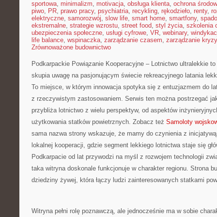
sportowa
,
minimalizm
,
motivacja
,
obsługa klienta
,
ochrona środow
piwo
,
PR
,
prawo pracy
,
psychiatria
,
recykling
,
rękodzieło
,
renty
,
ro
elektryczne
,
samorozwój
,
slow life
,
smart home
,
smartfony
,
spado
ekstremalne
,
strategie wzrostu
,
street food
,
styl życia
,
szkolenia 
ubezpieczenia społeczne
,
usługi cyfrowe
,
VR
,
webinary
,
windykac
life balance
,
wspinaczka
,
zarządzanie czasem
,
zarządzanie kryz
Zrównoważone budownictwo
Podkarpackie Powiązanie Kooperacyjne – Lotnictwo ultralekkie to
skupia uwagę na pasjonującym świecie rekreacyjnego latania lekk
To miejsce, w którym innowacja spotyka się z entuzjazmem do lata
z rzeczywistym zastosowaniem. Serwis ten można postrzegać jako
przybliża lotnictwo z wielu perspektyw, od aspektów inżynieryjny
użytkowania statków powietrznych. Zobacz też
Samoloty wojsko
sama nazwa strony wskazuje, że mamy do czynienia z inicjatyw
lokalnej kooperacji, gdzie segment lekkiego lotnictwa staje się 
Podkarpacie od lat przywodzi na myśl z rozwojem technologii zwi
taka witryna doskonale funkcjonuje w charakter regionu. Strona bu
dziedziny żywej, która łączy ludzi zainteresowanych statkami pow
Witryna pełni rolę poznawczą, ale jednocześnie ma w sobie chara