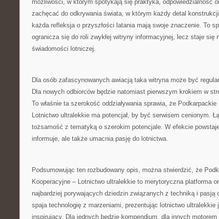
możliwości, w którym spotykają się praktyka, odpowiedzialność 
zachęcać do odkrywania świata, w którym każdy detal konstrukcji
każda refleksja o przyszłości latania mają swoje znaczenie. To sp
ogranicza się do roli zwykłej witryny informacyjnej, lecz staje si
świadomości lotniczej.
Dla osób zafascynowanych awiacją taka witryna może być regula
Dla nowych odbiorców będzie natomiast pierwszym krokiem w stro
To właśnie ta szerokość oddziaływania sprawia, że Podkarpackie
Lotnictwo ultralekkie ma potencjał, by być serwisem cenionym. Ł
tożsamość z tematyką o szerokim potencjale. W efekcie powstaje 
informuje, ale także umacnia pasję do lotnictwa.
Podsumowując ten rozbudowany opis, można stwierdzić, że Podk
Kooperacyjne – Lotnictwo ultralekkie to merytoryczna platforma o
najbardziej porywających dziedzin związanych z techniką i pasją c
spaja technologię z marzeniami, prezentując lotnictwo ultralekkie
inspirujący. Dla jednych będzie kompendium, dla innych motorem