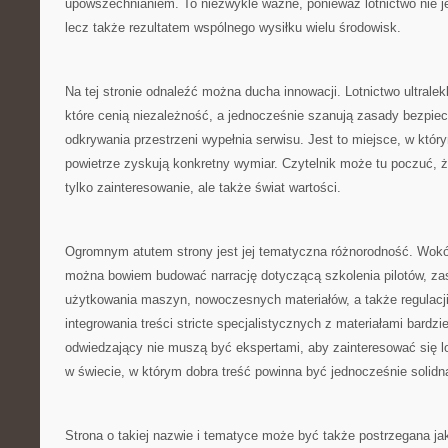
upowszechnianiem. To niezwykle ważne, ponieważ lotnictwo nie je
lecz także rezultatem wspólnego wysiłku wielu środowisk.
Na tej stronie odnaleźć można ducha innowacji. Lotnictwo ultralek
które cenią niezależność, a jednocześnie szanują zasady bezpiec
odkrywania przestrzeni wypełnia serwisu. Jest to miejsce, w któr
powietrze zyskują konkretny wymiar. Czytelnik może tu poczuć, że 
tylko zainteresowanie, ale także świat wartości.
Ogromnym atutem strony jest jej tematyczna różnorodność. Wokół 
można bowiem budować narrację dotyczącą szkolenia pilotów, za
użytkowania maszyn, nowoczesnych materiałów, a także regulacj
integrowania treści stricte specjalistycznych z materiałami bardzi
odwiedzający nie muszą być ekspertami, aby zainteresować się 
w świecie, w którym dobra treść powinna być jednocześnie solidna
Strona o takiej nazwie i tematyce może być także postrzegana j