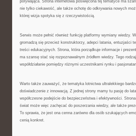
porywająca. Strona internetowa poświęcona tej tematyce ma sza
nie tylko ciekawość, ale także ochotę do odkrywania nowych możli
której wizja spotyka się z rzeczywistością.
Serwis może pełnić również funkcję platformy wymiany wiedzy. Wo
gromadzą się przecież konstruktorzy, adepci latania, entuzjaści te
treści edukacyjnych. Strona, która porządkuje informacje i prezent
ma szansę stać się rozpoznawalnym źródłem wiedzy. Tego rodzaj
współdziałanie pomiędzy różnymi uczestnikami rynku i pasjonatam
Warto także zauważyć, że tematyka lotnictwa ultralekkiego bardz
doświadczenie z innowacją. Z jednej strony mamy tu pasję do latan
współczesne podejście do bezpieczeństwa i efektywności. Strona 
świat może więc zachęcać do poszerzania wiedzy, ale także pre
To sprawia, że jest ona cenna zarówno dla osób szukających emocji
cenią konkret.