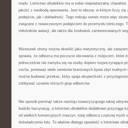
marki. Lotnictwo ultralekkie ma w sobie niepowtarzalny charakter,
jakość z swobodą operowania. Jest to obszar, w którym liczy się
podejście, jak i dokładność. Tego rodzaju serwis może więc skut
związane z nowoczesnym podejściem do przemysłu lotniczego. To
miłośników awiacji, ale także dla środowisk zainteresowanych ws
Wizerunek strony można określić jako merytoryczny, ale zarazem
sprawia, że odbiorca ma poczucie obcowania z miejscem, które św
jednocześnie nie zamyka się na osoby dopiero rozpoczynające p
cecha, ponieważ wiele serwisów branżowych bywa zbyt trudnych w
można budować przekaz, który spaja eksperckość z przystępnośc
zdobywać uznanie różnych grup odbiorców.
Nie sposób pominąć także nastroju towarzyszącego takiej witryni
budziło fascynację, a lotnictwo ultralekkie dodatkowo przyciąga 
od wielkich komercyjnych maszyn, tutaj odbiorca częściej myśli 
doświadczeniu lotu. To właśnie dlatego opowieść o lotnictwie ult