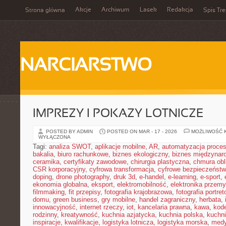
Akcje
Archiwum
Lasek
Redakcja
Strona główna
Spis Tre
NARCIARSTWO
IMPREZY I POKAZY LOTNICZE
POSTED BY ADMIN
POSTED ON MAR - 17 - 2026
MOŻLIWOŚĆ 
WYŁĄCZONA
Tagi:
analiza SWOT
,
aplikacje mobilne
,
AR
,
automatyzacja proce
bakalia
,
biuro rachunkowe
,
biznes ekologiczny
,
biznes międzynar
ceramika
,
certyfikaty zawodowe
,
chirurgia plastyczna
,
chmura obl
CSR korporacyjny
,
cyfrowa transformacja
,
cyfrowe bezpieczeńst
doping
,
drone photography
,
druk 3d
,
e-handel
,
e-learning
,
e-sport
,
ekonomia globalna
,
eksport
,
elektromobilność
,
elektronika przem
filmmaking
,
fit przepisy
,
fotografia krajobrazowa
,
fotografia portre
domu
,
green business
,
gry mobilne
,
handel zagraniczny
,
herbata
,
innowacyjność
,
internet rzeczy
,
iot
,
kancelaria prawna
,
kawa
,
kod
rodzinny
,
kreatywność
,
kuchnia azjatycka
,
kuchnia polska
,
kuchn
inspiracje
,
kwalifikacje
,
logistyka lotnicza
,
logistyka morska
,
medy