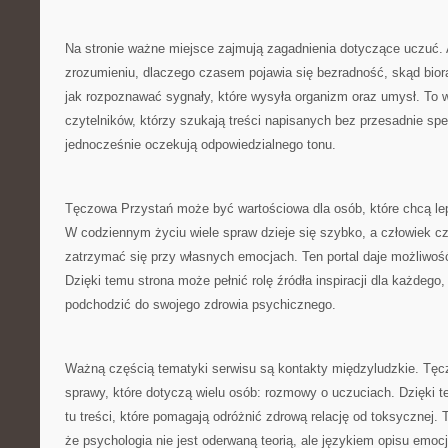
Na stronie ważne miejsce zajmują zagadnienia dotyczące uczuć
zrozumieniu, dlaczego czasem pojawia się bezradność, skąd biorą 
jak rozpoznawać sygnały, które wysyła organizm oraz umysł. To 
czytelników, którzy szukają treści napisanych bez przesadnie spe
jednocześnie oczekują odpowiedzialnego tonu.
Tęczowa Przystań może być wartościowa dla osób, które chcą lepi
W codziennym życiu wiele spraw dzieje się szybko, a człowiek c
zatrzymać się przy własnych emocjach. Ten portal daje możliwoś
Dzięki temu strona może pełnić rolę źródła inspiracji dla każdego
podchodzić do swojego zdrowia psychicznego.
Ważną częścią tematyki serwisu są kontakty międzyludzkie. Tę
sprawy, które dotyczą wielu osób: rozmowy o uczuciach. Dzięki 
tu treści, które pomagają odróżnić zdrową relację od toksycznej. 
że psychologia nie jest oderwaną teorią, ale językiem opisu emocj