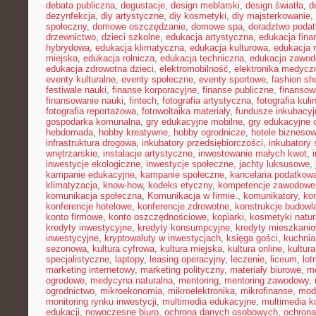
debata publiczna
,
degustacje
,
design meblarski
,
design światła
,
d
dezynfekcja
,
diy artystyczne
,
diy kosmetyki
,
diy majsterkowanie
,
społeczny
,
domowe oszczędzanie
,
domowe spa
,
doradztwo poda
drzewnictwo
,
dzieci szkolne
,
edukacja artystyczna
,
edukacja fina
hybrydowa
,
edukacja klimatyczna
,
edukacja kulturowa
,
edukacja
miejska
,
edukacja rolnicza
,
edukacja techniczna
,
edukacja zawo
edukacja zdrowotna dzieci
,
elektromobilność
,
elektronika medycz
eventy kulturalne
,
eventy społeczne
,
eventy sportowe
,
fashion sh
festiwale nauki
,
finanse korporacyjne
,
finanse publiczne
,
finansow
finansowanie nauki
,
fintech
,
fotografia artystyczna
,
fotografia kuli
fotografia reportażowa
,
fotowoltaika materiały
,
fundusze inkubacyj
gospodarka komunalna
,
gry edukacyjne mobilne
,
gry edukacyjne o
hebdomada
,
hobby kreatywne
,
hobby ogrodnicze
,
hotele bizneso
infrastruktura drogowa
,
inkubatory przedsiębiorczości
,
inkubatory 
wnętrzarskie
,
instalacje artystyczne
,
inwestowanie małych kwot
,
inwestycje ekologiczne
,
inwestycje społeczne
,
jachty luksusowe
,
kampanie edukacyjne
,
kampanie społeczne
,
kancelaria podatkow
klimatyzacja
,
know-how
,
kodeks etyczny
,
kompetencje zawodowe
komunikacja społeczna
,
Komunikacja w firmie.
,
komunikatory
,
ko
konferencje hotelowe
,
konferencje zdrowotne
,
konstrukcje budowl
konto firmowe
,
konto oszczędnościowe
,
kopiarki
,
kosmetyki natur
kredyty inwestycyjne
,
kredyty konsumpcyjne
,
kredyty mieszkani
inwestycyjne
,
kryptowaluty w inwestycjach
,
księga gości
,
kuchni
sezonowa
,
kultura cyfrowa
,
kultura miejska
,
kultura online
,
kultur
specjalistyczne
,
laptopy
,
leasing operacyjny
,
leczenie
,
liceum
,
lot
marketing internetowy
,
marketing polityczny
,
materiały biurowe
,
me
ogrodowe
,
medycyna naturalna
,
mentoring
,
mentoring zawodowy
,
ogrodnictwo
,
mikroekonomia
,
mikroelektronika
,
mikrofinanse
,
mod
monitoring rynku inwestycji
,
multimedia edukacyjne
,
multimedia ku
edukacji
,
nowoczesne biuro
,
ochrona danych osobowych
,
ochrona