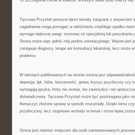
To szczególnie cenne w świecie, w którym wiele osób mierzy się
Tęczowa Przystań porusza także tematy związane z wsparciem 
zagadnienia mogą pomagać w odróżnianiu zwykłego spadku nastroj
wymaga większej uwagi, rozmowy ze specjalistą lub poszukania p
Strona może więc pełnić rolę punktu orientacyjnego. Ważne jest je
zastępuje diagnozy, terapii ani konsultacji lekarskiej, lecz może 
problemu.
W tekstach publikowanych na stronie istotna jest odpowiedzialnoś
depresja, lęk, fobie, bezsenność, gniew, kryzys psychiczny czy t
wymagają języka, który nie ocenia, nie zawstydza i nie upraszcz
doświadczenia. Tęczowa Przystań może być postrzegana jako serw
tłumaczyć złożone sprawy w sposób zrozumiały. Dzięki temu czyte
przytłoczony, lecz stopniowo wchodzi w temat i może lepiej zroz
Strona jest również miejscem dla osób zainteresowanych procese