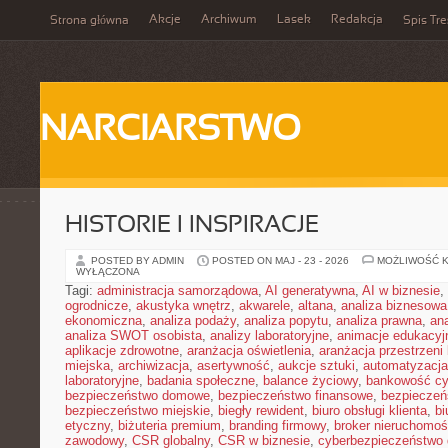
Akcje
Archiwum
Lasek
Redakcja
Strona główna
Spis Tre
NARCIARSTWO
HISTORIE I INSPIRACJE
POSTED BY ADMIN
POSTED ON MAJ - 23 - 2026
MOŻLIWOŚĆ 
WYŁĄCZONA
Tagi:
administracja samorządowa
,
AI generatywna
,
AI w biznesie
,
ogrodnicze
,
akustyka wnętrz
,
akwarele
,
altana
,
analiza biznesowa
ekonomiczna
,
analiza podaży
,
analiza popytu
,
analiza prawna
,
an
analiza SWOT osobista
,
analizy laboratoryjne
,
animacje edukacyj
aplikacje zdrowotne
,
aranżacja oświetlenia
,
aranżacja przestrzeni 
miejska
,
archiwizacja
,
asertywność
,
aukcje sztuki
,
automatyzacj
laboratoryjne
,
badania społeczne
,
balance życiowy
,
bankowość cy
bezpieczeństwo domowe
,
bezpieczeństwo finansowe
,
bezpieczeń
bezpieczeństwo miejskie
,
biegły rewident
,
biuro obsługi klienta
,
bi
etyczny
,
biżuteria premium
,
branding firmowy
,
broker nieruchomoś
zawodowy
,
CSR globalny
,
CSR w biznesie
,
cyberbezpieczeństwo