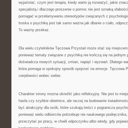
wyjaśniać, czym jest terapia, kiedy warto ją rozważyć, jakie znac
specjalistą i dlaczego proszenie o pomoc nie jest oznaką słabo
pomagać w przełamywaniu stereotypów związanych z psychologią i
troska o psychikę jest tak samo ważna jak dbanie o ciało, odpocz
To ważny przekaz.
Dla wielu czytelników Tęczowa Przystań może stać się miejscem
ponieważ tematy związane z psychiką nie kończą się na jednym p
doświadcza nowych sytuacji, zmian, napięć i wyzwań. Dlatego war
która pomaga w spokojny sposób spojrzeć na emocje. Tęczowa 
cierpliwości wobec siebie.
Charakter strony można określić jako refleksyjny. Nie jest to mie
hasła czy szybkie obietnice, ale raczej na budowanie świadomośc
być atrakcyjny dla osób, które szukają treści z pogranicza psycho
ponieważ wielu odbiorców potrzebuje nie naukowego podręcznika, l
przeczytać po pracy, w chwili odpoczynku albo wtedy, gdy pojawi