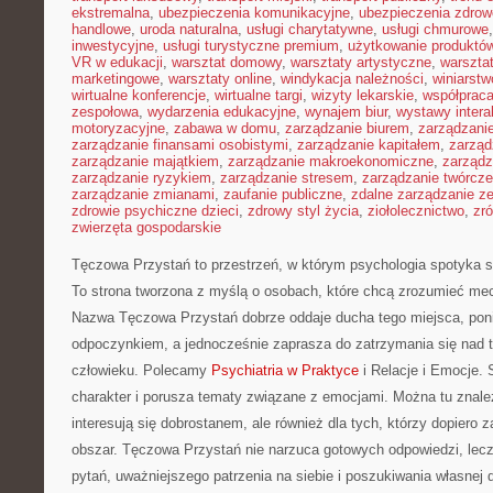
ekstremalna
,
ubezpieczenia komunikacyjne
,
ubezpieczenia zdrow
handlowe
,
uroda naturalna
,
usługi charytatywne
,
usługi chmurowe
inwestycyjne
,
usługi turystyczne premium
,
użytkowanie produktó
VR w edukacji
,
warsztat domowy
,
warsztaty artystyczne
,
warsztat
marketingowe
,
warsztaty online
,
windykacja należności
,
winiarstw
wirtualne konferencje
,
wirtualne targi
,
wizyty lekarskie
,
współpraca
zespołowa
,
wydarzenia edukacyjne
,
wynajem biur
,
wystawy inter
motoryzacyjne
,
zabawa w domu
,
zarządzanie biurem
,
zarządzan
zarządzanie finansami osobistymi
,
zarządzanie kapitałem
,
zarząd
zarządzanie majątkiem
,
zarządzanie makroekonomiczne
,
zarządz
zarządzanie ryzykiem
,
zarządzanie stresem
,
zarządzanie twórcze
zarządzanie zmianami
,
zaufanie publiczne
,
zdalne zarządzanie z
zdrowie psychiczne dzieci
,
zdrowy styl życia
,
ziołolecznictwo
,
zr
zwierzęta gospodarskie
Tęczowa Przystań to przestrzeń, w którym psychologia spotyka si
To strona tworzona z myślą o osobach, które chcą zrozumieć m
Nazwa Tęczowa Przystań dobrze oddaje ducha tego miejsca, poni
odpoczynkiem, a jednocześnie zaprasza do zatrzymania się nad t
człowieku. Polecamy
Psychiatria w Praktyce
i Relacje i Emocje.
charakter i porusza tematy związane z emocjami. Można tu znaleź
interesują się dobrostanem, ale również dla tych, którzy dopiero
obszar. Tęczowa Przystań nie narzuca gotowych odpowiedzi, lecz
pytań, uważniejszego patrzenia na siebie i poszukiwania własnej 