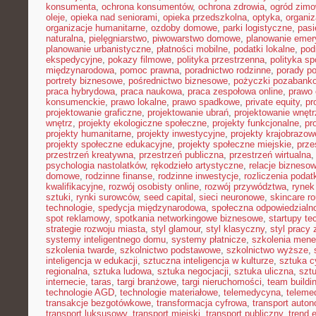
konsumenta
,
ochrona konsumentów
,
ochrona zdrowia
,
ogród zim
oleje
,
opieka nad seniorami
,
opieka przedszkolna
,
optyka
,
organi
organizacje humanitarne
,
ozdoby domowe
,
parki logistyczne
,
pasi
naturalna
,
pielęgniarstwo
,
piwowarstwo domowe
,
planowanie emer
planowanie urbanistyczne
,
płatności mobilne
,
podatki lokalne
,
pod
ekspedycyjne
,
pokazy filmowe
,
polityka przestrzenna
,
polityka s
międzynarodowa
,
pomoc prawna
,
poradnictwo rodzinne
,
porady p
portrety biznesowe
,
pośrednictwo biznesowe
,
pożyczki pozabank
praca hybrydowa
,
praca naukowa
,
praca zespołowa online
,
prawo 
konsumenckie
,
prawo lokalne
,
prawo spadkowe
,
private equity
,
pr
projektowanie graficzne
,
projektowanie ubrań
,
projektowanie wnętr
wnętrz
,
projekty ekologiczne społeczne
,
projekty funkcjonalne
,
pr
projekty humanitarne
,
projekty inwestycyjne
,
projekty krajobrazow
projekty społeczne edukacyjne
,
projekty społeczne miejskie
,
prze
przestrzeń kreatywna
,
przestrzeń publiczna
,
przestrzeń wirtualna
psychologia nastolatków
,
rękodzieło artystyczne
,
relacje bizneso
domowe
,
rodzinne finanse
,
rodzinne inwestycje
,
rozliczenia poda
kwalifikacyjne
,
rozwój osobisty online
,
rozwój przywództwa
,
rynek
sztuki
,
rynki surowców
,
seed capital
,
sieci neuronowe
,
skincare ro
technologie
,
spedycja międzynarodowa
,
społeczna odpowiedzialn
spot reklamowy
,
spotkania networkingowe biznesowe
,
startupy te
strategie rozwoju miasta
,
styl glamour
,
styl klasyczny
,
styl pracy 
systemy inteligentnego domu
,
systemy płatnicze
,
szkolenia mene
szkolenia twarde
,
szkolnictwo podstawowe
,
szkolnictwo wyższe
,
inteligencja w edukacji
,
sztuczna inteligencja w kulturze
,
sztuka c
regionalna
,
sztuka ludowa
,
sztuka negocjacji
,
sztuka uliczna
,
szt
internecie
,
taras
,
targi branżowe
,
targi nieruchomości
,
team buildi
technologie AGD
,
technologie materiałowe
,
telemedycyna
,
teleme
transakcje bezgotówkowe
,
transformacja cyfrowa
,
transport auto
transport luksusowy
,
transport miejski
,
transport publiczny
,
trend 