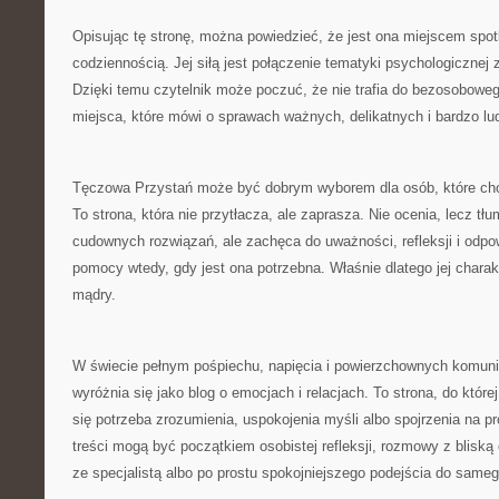
Opisując tę stronę, można powiedzieć, że jest ona miejscem spot
codziennością. Jej siłą jest połączenie tematyki psychologicznej 
Dzięki temu czytelnik może poczuć, że nie trafia do bezosobowego
miejsca, które mówi o sprawach ważnych, delikatnych i bardzo lu
Tęczowa Przystań może być dobrym wyborem dla osób, które chc
To strona, która nie przytłacza, ale zaprasza. Nie ocenia, lecz tł
cudownych rozwiązań, ale zachęca do uważności, refleksji i odpo
pomocy wtedy, gdy jest ona potrzebna. Właśnie dlatego jej charak
mądry.
W świecie pełnym pośpiechu, napięcia i powierzchownych komun
wyróżnia się jako blog o emocjach i relacjach. To strona, do któr
się potrzeba zrozumienia, uspokojenia myśli albo spojrzenia na pro
treści mogą być początkiem osobistej refleksji, rozmowy z bliską 
ze specjalistą albo po prostu spokojniejszego podejścia do sameg