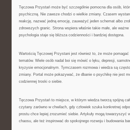
Tęczowa Przystań może być szczególnie pomocna dla osób, któr
psychiczną. Nie zawsze chodzi o wielkie zmiany. Czasem wystarc
reakcję, nazwać jedną emocję, zauważyć jeden schemat albo zrob
zdrowszych granic. Strona wspiera właśnie takie małe, ale ważn
psychologia staje się bliższa codzienności i bardziej dostępna.
Wartością Tęczowej Przystani jest również to, że może pomagać
tematów. Wiele osób nadal boi się mówić o lęku, depresji, samot
kryzysie emocjonalnym. Tymczasem rozmowa i wiedza są często
zmiany. Portal może pokazywać, że dbanie o psychikę nie jest m
codziennej troski o siebie.
Tęczowa Przystań to miejsce, w którym wiedza tworzą spójną ca
czytany zarówno w chwilach, gdy człowiek szuka konkretnej odpow
prostu chce lepiej zrozumieć siebie. Artykuły mogą towarzyszy
chaosu, ale też inspirować do spokojnego rozwoju i budowania ba