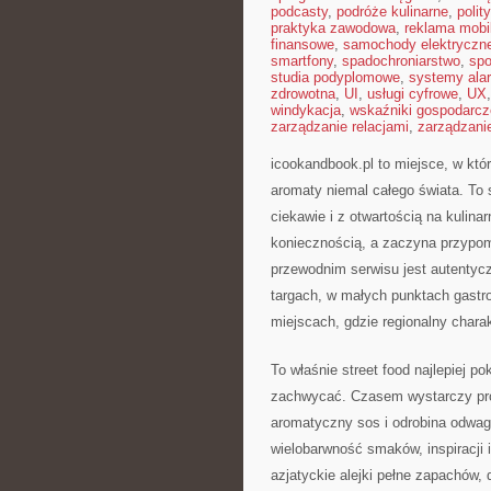
podcasty
,
podróże kulinarne
,
polit
praktyka zawodowa
,
reklama mobi
finansowe
,
samochody elektryczn
smartfony
,
spadochroniarstwo
,
spo
studia podyplomowe
,
systemy ala
zdrowotna
,
UI
,
usługi cyfrowe
,
UX
windykacja
,
wskaźniki gospodarcz
zarządzanie relacjami
,
zarządzani
icookandbook.pl to miejsce, w któ
aromaty niemal całego świata. To
ciekawie i z otwartością na kulina
koniecznością, a zaczyna przypo
przewodnim serwisu jest autentyczn
targach, w małych punktach gastr
miejscach, gdzie regionalny char
To właśnie street food najlepiej 
zachwycać. Czasem wystarczy pro
aromatyczny sos i odrobina odwagi
wielobarwność smaków, inspiracji 
azjatyckie alejki pełne zapachów, 