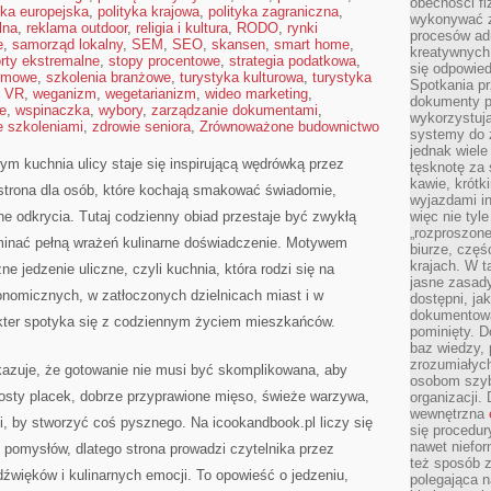
obecności fi
yka europejska
,
polityka krajowa
,
polityka zagraniczna
,
wykonywać zd
lna
,
reklama outdoor
,
religia i kultura
,
RODO
,
rynki
procesów adm
e
,
samorząd lokalny
,
SEM
,
SEO
,
skansen
,
smart home
,
kreatywnych 
rty ekstremalne
,
stopy procentowe
,
strategia podatkowa
,
się odpowied
rmowe
,
szkolenia branżowe
,
turystyka kulturowa
,
turystyka
Spotkania pr
,
VR
,
weganizm
,
wegetarianizm
,
wideo marketing
,
dokumenty p
e
,
wspinaczka
,
wybory
,
zarządzanie dokumentami
,
wykorzystują
e szkoleniami
,
zdrowie seniora
,
Zrównoważone budownictwo
systemy do 
jednak wiele
rym kuchnia ulicy staje się inspirującą wędrówką przez
tęsknotę za
kawie, krótk
 strona dla osób, które kochają smakować świadomie,
wyjazdami in
rne odkrycia. Tutaj codzienny obiad przestaje być zwykłą
więc nie tyle
„rozproszon
minać pełną wrażeń kulinarne doświadczenie. Motywem
biurze, częś
krajach. W t
e jedzenie uliczne, czyli kuchnia, która rodzi się na
jasne zasady
onomicznych, w zatłoczonych dzielnicach miast i w
dostępni, ja
dokumentować
akter spotyka się z codziennym życiem mieszkańców.
pominięty. D
baz wiedzy,
zrozumiałych
pokazuje, że gotowanie nie musi być skomplikowana, aby
osobom szybk
sty placek, dobrze przyprawione mięso, świeże warzywa,
organizacji.
wewnętrzna
, by stworzyć coś pysznego. Na icookandbook.pl liczy się
się procedur
nawet niefor
i pomysłów, dlatego strona prowadzi czytelnika przez
też sposób z
dźwięków i kulinarnych emocji. To opowieść o jedzeniu,
polegająca n