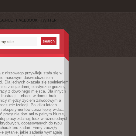
SCRIBE
FACEBOOK
TWITTER
 z niszowego przywileju stała się w
sie masowym doświadczeniem
zi. Dla jednych okazała się spełnieniem
iec z dojazdami, elastyczne godziny,
racy z dowolnego miejsca. Dla innych
 frustracji – chaos w domu, brak
anicy między życiem zawodowym a
oczucie izolacji. Po kilku latach
h eksperymentów coraz lepiej widać,
ć pracy nie tkwi ani w pełnym biurze,
itej pracy zdalnej, lecz w różnorodnych
brydowych, dopasowanych do typu
i charakteru zadań. Firmy zaczęły
ie pytanie, jakie zadania wymagają