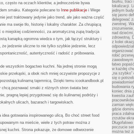
biurku, trac
ko, często na oczach klientów, a jednocześnie bywa
lokalizacji.
dem smaku. Kategorie polecane to
Inne publikacje
i Wege
jednym budy
się jasno def
d nie jest traktowany jedynie jako trend, ale jako ważna część
delegować za
zwrotnej. Wa
ie ma swoje tło, historię i lokalny charakter. Za chrupiącą
zrozumienie,
 o miejskiej codzienności, za aromatyczną zupą tradycja
nad dziećmi,
zdrowotną. 
stą kanapką ogromna wiedza o tym, jak łączyć struktury i
z kolei okazj
 że jedzenie uliczne to nie tylko szybkie jedzenie, lecz
odpowiedzial
organizować 
ię spontaniczność, autentyczność i radość z próbowania.
robić przer
zawodowym a
łatwo popaść
zede wszystkim bogactwo kuchni. Na jednej stronie mogą
w każdej ch
„na szybko”
ńskie przekąski, a obok nich mniej oczywiste propozycje z
się o potrz
 pozostają kulinarną tajemnicą. Dzięki temu icookandbook.pl
powiadomień,
budowania ry
zy chcą poznawać smaki z różnych stron świata bez
koniec dnia
e, pragną lepiej przygotować się do kulinarnej podróży i
kwestia zauf
pracowników
okalnych ulicach, bazarach i targowiskach.
zamian więk
gdzie dominu
praca zdalna
idea gotowania inspirowanego ulicą. Bo choć street food
zrzutów ekr
kupowanym na mieście, wiele z tych potraw można z
Długofalowo 
poczucie se
nej kuchni. Strona pokazuje, że domowe odtworzenie
można też z