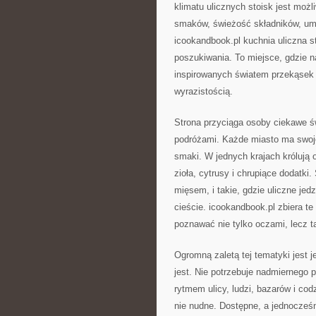
klimatu ulicznych stoisk jest możl
smaków, świeżość składników, umie
icookandbook.pl kuchnia uliczna 
poszukiwania. To miejsce, gdzie 
inspirowanych światem przekąsek n
wyrazistością.
Strona przyciąga osoby ciekawe św
podróżami. Każde miasto ma swoje 
smaki. W jednych krajach królują 
zioła, cytrusy i chrupiące dodatki
mięsem, i takie, gdzie uliczne je
cieście. icookandbook.pl zbiera te
poznawać nie tylko oczami, lecz 
Ogromną zaletą tej tematyki jest j
jest. Nie potrzebuje nadmiernego p
rytmem ulicy, ludzi, bazarów i cod
nie nudne. Dostępne, a jednocześ