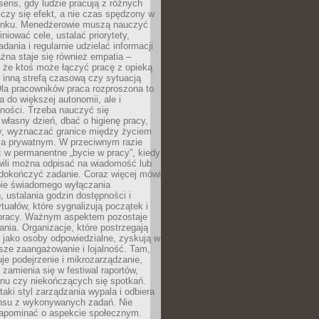
i sens, gdy ludzie pracują z różnych
 Liczy się efekt, a nie czas spędzony w
nku. Menedżerowie muszą nauczyć
iniować cele, ustalać priorytety,
dania i regularnie udzielać informacji
żna staje się również empatia –
 że ktoś może łączyć pracę z opieką
 inną strefą czasową czy sytuacją
Dla pracowników praca rozproszona to
a do większej autonomii, ale i
ności. Trzeba nauczyć się
własny dzień, dbać o higienę pracy,
wy, wyznaczać granice między życiem
 prywatnym. W przeciwnym razie
 w permanentne „bycie w pracy”, kiedy
wili można odpisać na wiadomość lub
 dokończyć zadanie. Coraz więcej mówi
ebie świadomego wyłączania
 ustalania godzin dostępności i
tuałów, które sygnalizują początek i
 pracy. Ważnym aspektem pozostaje
ania. Organizacje, które postrzegają
 jako osoby odpowiedzialne, zyskują w
sze zaangażowanie i lojalność. Tam,
je podejrzenie i mikrozarządzanie,
 zamienia się w festiwal raportów,
anu czy niekończących się spotkań.
taki styl zarządzania wypala i odbiera
nsu z wykonywanych zadań. Nie
apominać o aspekcie społecznym.