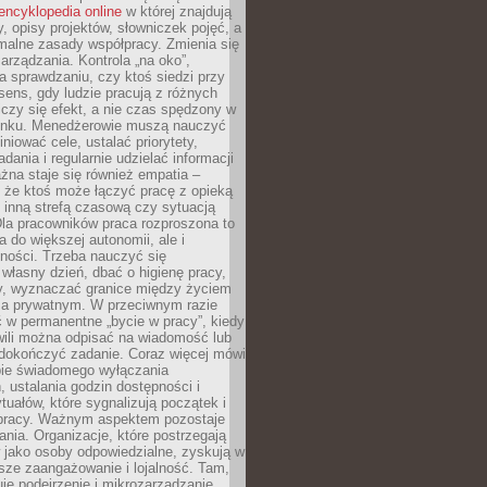
encyklopedia online
w której znajdują
y, opisy projektów, słowniczek pojęć, a
malne zasady współpracy. Zmienia się
arządzania. Kontrola „na oko”,
a sprawdzaniu, czy ktoś siedzi przy
i sens, gdy ludzie pracują z różnych
 Liczy się efekt, a nie czas spędzony w
nku. Menedżerowie muszą nauczyć
iniować cele, ustalać priorytety,
dania i regularnie udzielać informacji
żna staje się również empatia –
 że ktoś może łączyć pracę z opieką
 inną strefą czasową czy sytuacją
Dla pracowników praca rozproszona to
a do większej autonomii, ale i
ności. Trzeba nauczyć się
własny dzień, dbać o higienę pracy,
wy, wyznaczać granice między życiem
 prywatnym. W przeciwnym razie
 w permanentne „bycie w pracy”, kiedy
wili można odpisać na wiadomość lub
 dokończyć zadanie. Coraz więcej mówi
ebie świadomego wyłączania
 ustalania godzin dostępności i
tuałów, które sygnalizują początek i
 pracy. Ważnym aspektem pozostaje
ania. Organizacje, które postrzegają
 jako osoby odpowiedzialne, zyskują w
sze zaangażowanie i lojalność. Tam,
je podejrzenie i mikrozarządzanie,