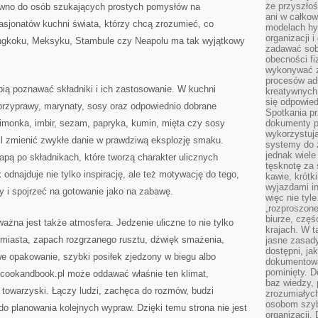
że przyszłoś
ówno do osób szukających prostych pomysłów na
ani w całkow
asjonatów kuchni świata, którzy chcą zrozumieć, co
modelach hy
organizacji 
angkoku, Meksyku, Stambule czy Neapolu ma tak wyjątkowy
zadawać sob
obecności fi
wykonywać zd
procesów adm
ubią poznawać składniki i ich zastosowanie. W kuchni
kreatywnych 
się odpowied
przyprawy, marynaty, sosy oraz odpowiednio dobrane
Spotkania pr
 limonka, imbir, sezam, papryka, kumin, mięta czy sosy
dokumenty p
wykorzystują
il zmienić zwykłe danie w prawdziwą eksplozję smaku.
systemy do 
jednak wiele
pą po składnikach, które tworzą charakter ulicznych
tęsknotę za
 odnajduje nie tylko inspirację, ale też motywację do tego,
kawie, krótk
wyjazdami in
 i spojrzeć na gotowanie jako na zabawę.
więc nie tyle
„rozproszon
biurze, częś
ażna jest także atmosfera. Jedzenie uliczne to nie tylko
krajach. W t
 miasta, zapach rozgrzanego rusztu, dźwięk smażenia,
jasne zasady
dostępni, ja
we opakowanie, szybki posiłek zjedzony w biegu albo
dokumentować
pominięty. D
cookandbook.pl może oddawać właśnie ten klimat,
baz wiedzy,
 towarzyski. Łączy ludzi, zachęca do rozmów, budzi
zrozumiałych
osobom szybk
do planowania kolejnych wypraw. Dzięki temu strona nie jest
organizacji.