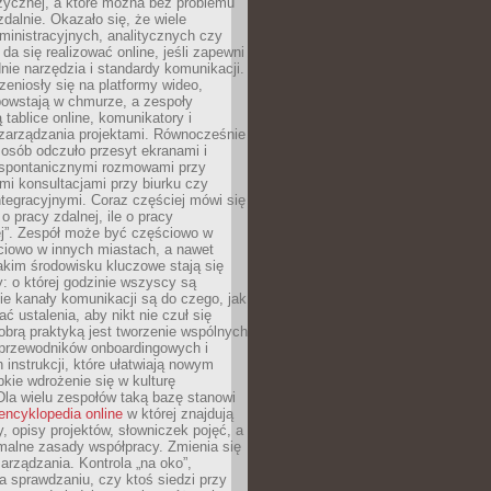
zycznej, a które można bez problemu
alnie. Okazało się, że wiele
inistracyjnych, analitycznych czy
da się realizować online, jeśli zapewni
nie narzędzia i standardy komunikacji.
zeniosły się na platformy wideo,
owstają w chmurze, a zespoły
 tablice online, komunikatory i
zarządzania projektami. Równocześnie
 osób odczuło przesyt ekranami i
 spontanicznymi rozmowami przy
imi konsultacjami przy biurku czy
tegracyjnymi. Coraz częściej mówi się
 o pracy zdalnej, ile o pracy
ej”. Zespół może być częściowo w
ciowo w innych miastach, a nawet
akim środowisku kluczowe stają się
: o której godzinie wszyscy są
kie kanały komunikacji są do czego, jak
 ustalenia, aby nikt nie czuł się
obrą praktyką jest tworzenie wspólnych
 przewodników onboardingowych i
 instrukcji, które ułatwiają nowym
ie wdrożenie się w kulturę
 Dla wielu zespołów taką bazę stanowi
encyklopedia online
w której znajdują
y, opisy projektów, słowniczek pojęć, a
malne zasady współpracy. Zmienia się
arządzania. Kontrola „na oko”,
a sprawdzaniu, czy ktoś siedzi przy