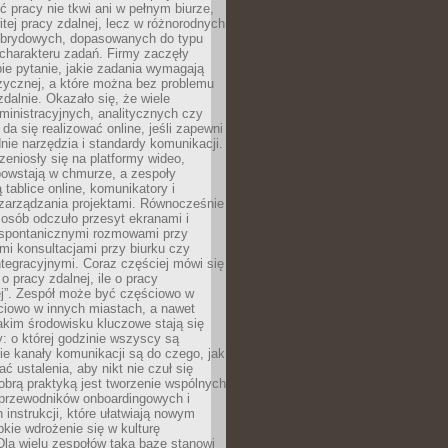
ć pracy nie tkwi ani w pełnym biurze,
itej pracy zdalnej, lecz w różnorodnych
brydowych, dopasowanych do typu
i charakteru zadań. Firmy zaczęły
ie pytanie, jakie zadania wymagają
zycznej, a które można bez problemu
alnie. Okazało się, że wiele
inistracyjnych, analitycznych czy
da się realizować online, jeśli zapewni
nie narzędzia i standardy komunikacji.
zeniosły się na platformy wideo,
owstają w chmurze, a zespoły
 tablice online, komunikatory i
zarządzania projektami. Równocześnie
 osób odczuło przesyt ekranami i
 spontanicznymi rozmowami przy
imi konsultacjami przy biurku czy
tegracyjnymi. Coraz częściej mówi się
 o pracy zdalnej, ile o pracy
ej”. Zespół może być częściowo w
ciowo w innych miastach, a nawet
akim środowisku kluczowe stają się
: o której godzinie wszyscy są
kie kanały komunikacji są do czego, jak
 ustalenia, aby nikt nie czuł się
obrą praktyką jest tworzenie wspólnych
 przewodników onboardingowych i
 instrukcji, które ułatwiają nowym
ie wdrożenie się w kulturę
 Dla wielu zespołów taką bazę stanowi