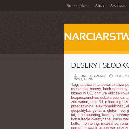
Akcje
Archiwum
Strona główna
NARCIARST
DESERY I SŁODK
POSTED BY ADMIN
POSTED ON
WYŁĄCZONA
Tagi:
analiza finansowa
,
analiza po
marketing
,
banery
,
bank centralny
biznes w UE
,
chmura obliczeniow
bezpieczeństwo
,
debata publiczna
zdrowotne
,
druk 3d
,
e-learning bi
przedszkolna
,
elektromobilność
,
e
geopolityka
,
geriatra
,
gluten free
,
g
iot
,
it outsourcing
,
kamery ochrony
konsultacje dietetyczne
,
kursy wal
kultu
,
monitoring
,
muzea
,
ochrona
oprogramowanie księgowe
,
oszczę