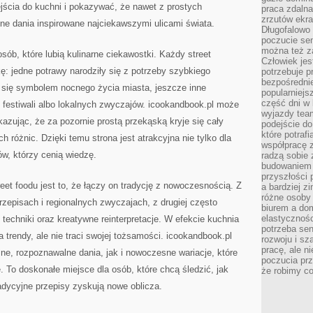
ścia do kuchni i pokazywać, że nawet z prostych
praca zdalna
zrzutów ekr
 dania inspirowane najciekawszymi ulicami świata.
Długofalowo 
poczucie se
można też z
osób, które lubią kulinarne ciekawostki. Każdy street
Człowiek jes
: jedne potrawy narodziły się z potrzeby szybkiego
potrzebuje p
bezpośrednie
y się symbolem nocnego życia miasta, jeszcze inne
popularniejs
część dni w 
 festiwali albo lokalnych zwyczajów. icookandbook.pl może
wyjazdy team
azując, że za pozornie prostą przekąską kryje się cały
podejście do
które potraf
ych różnic. Dzięki temu strona jest atrakcyjna nie tylko dla
współpracę z
ów, którzy cenią wiedzę.
radzą sobie 
budowaniem k
przyszłości 
t foodu jest to, że łączy on tradycję z nowoczesnością. Z
a bardziej z
różne osoby 
rzepisach i regionalnych zwyczajach, z drugiej często
biurem a do
elastycznośc
techniki oraz kreatywne reinterpretacje. W efekcie kuchnia
potrzeba se
na trendy, ale nie traci swojej tożsamości. icookandbook.pl
rozwoju i sz
pracę, ale ni
, rozpoznawalne dania, jak i nowoczesne wariacje, które
poczucia prz
e. To doskonałe miejsce dla osób, które chcą śledzić, jak
że robimy c
tradycyjne przepisy zyskują nowe oblicza.