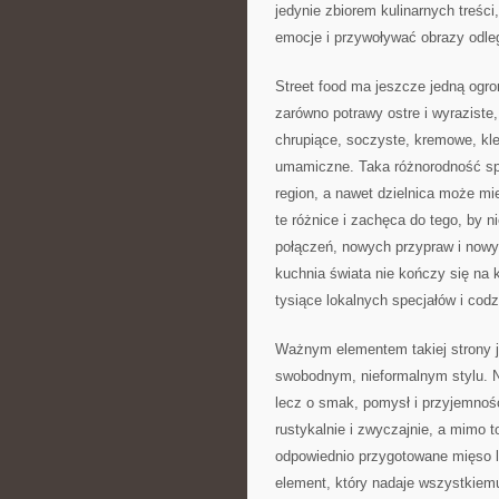
jedynie zbiorem kulinarnych treśc
emocje i przywoływać obrazy odle
Street food ma jeszcze jedną ogro
zarówno potrawy ostre i wyraziste,
chrupiące, soczyste, kremowe, klei
umamiczne. Taka różnorodność spr
region, a nawet dzielnica może mi
te różnice i zachęca do tego, by
połączeń, nowych przypraw i nowyc
kuchnia świata nie kończy się na k
tysiące lokalnych specjałów i co
Ważnym elementem takiej strony j
swobodnym, nieformalnym stylu. Ni
lecz o smak, pomysł i przyjemność
rustykalnie i zwyczajnie, a mimo 
odpowiednio przygotowane mięso l
element, który nadaje wszystkiem