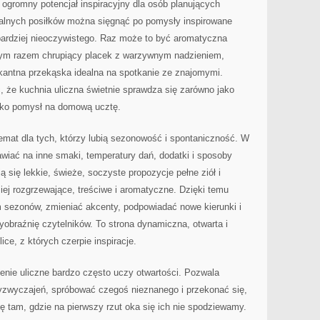
 ogromny potencjał inspiracyjny dla osób planujących
alnych posiłków można sięgnąć po pomysły inspirowane
 bardziej nieoczywistego. Raz może to być aromatyczna
ym razem chrupiący placek z warzywnym nadzieniem,
kantna przekąska idealna na spotkanie ze znajomymi.
 że kuchnia uliczna świetnie sprawdza się zarówno jako
 jako pomysł na domową ucztę.
temat dla tych, którzy lubią sezonowość i spontaniczność. W
wiać na inne smaki, temperatury dań, dodatki i sposoby
 się lekkie, świeże, soczyste propozycje pełne ziół i
ej rozgrzewające, treściwe i aromatyczne. Dzięki temu
sezonów, zmieniać akcenty, podpowiadać nowe kierunki i
yobraźnię czytelników. To strona dynamiczna, otwarta i
ice, z których czerpie inspiracje.
enie uliczne bardzo często uczy otwartości. Pozwala
yzwyczajeń, spróbować czegoś nieznanego i przekonać się,
ię tam, gdzie na pierwszy rzut oka się ich nie spodziewamy.