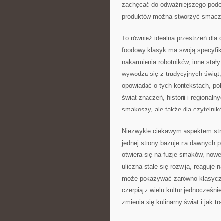
zachęcać do odważniejszego podej
produktów można stworzyć smaczne
To również idealna przestrzeń dla 
foodowy klasyk ma swoją specyfikę
nakarmienia robotników, inne stał
wywodzą się z tradycyjnych świąt,
opowiadać o tych kontekstach, pok
świat znaczeń, historii i regionaln
smakoszy, ale także dla czytelnik
Niezwykle ciekawym aspektem stree
jednej strony bazuje na dawnych p
otwiera się na fuzje smaków, nowe 
uliczna stale się rozwija, reaguje 
może pokazywać zarówno klasyczne
czerpią z wielu kultur jednocześni
zmienia się kulinarny świat i jak 