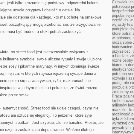
Człowiek jes
iwe, jeśli tylko zrozumie się podstawy: odpowiedni balans
potrzebuje p
jętne użycie przypraw i dbałość o detale. Na
bezpośrednie
popularniejs
staje się dostępna dla każdego, kto ma ochotę na smakowe
część dni w 
nawet początkujący mogą przekonać się, że przygotowanie
wyjazdy team
podejście do
ie musi być trudne, a efekt potrafi zaskoczyć
które potraf
współpracę z
radzą sobie 
budowaniem k
przyszłości 
iata, bo street food jest nierozerwalnie związany z
a bardziej z
kulinarne symbole, swoje uliczne rytuały i swoje ulubione
różne osoby 
biurem a do
ostre sosy i pikantne marynaty, w innych dominują świeże
elastycznośc
. Są miejsca, w których najważniejsze są sycące dania z
potrzeba se
rozwoju i sz
dzenie opiera się na warzywach, ryżu, makaronach lub
pracę, ale ni
poczucia prz
 inspiracje w jednym miejscu i pokazuje, że świat można
że robimy c
także przez smak.
Praca zdalna
krótkim cza
milionów lud
ej autentyczność. Street food nie udaje czegoś, czym nie
marzeń – kon
możliwość p
atosu ani sztucznej elegancji. To jedzenie, które żyje
była źródłem
ziennych spotkań. Jest szybkie, ale nie banalne. Proste, ale
wyraźnej gr
prywatnym, p
nie często zaskakująco dopracowane. Właśnie dlatego
intensywnyc