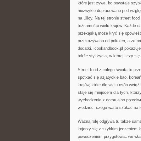
które jest żywe, bo powstaje szyb
niezwykle dopracowane pod wzglę
na Ulicy. Na tej stronie street foo
tożsamości wielu krajów. Każde dan
przekąską może kryć się opowieść
przekazywana od pokoleń, a za pro
dodatki. icookandbook.pl pokazuje,
także styl życia, w której liczy s
Street food z całego świata to pr
spotkać się azjatyckie bao, korea
krajów, które dla wielu osób wciąż
staje się miejscem dla tych, któr
wychodzenia z domu albo przeciwni
wiedzieć, czego warto szukać na l
Ważną rolę odgrywa tu także sama 
kojarzy się z szybkim jedzeniem 
powodzeniem przygotować we włas