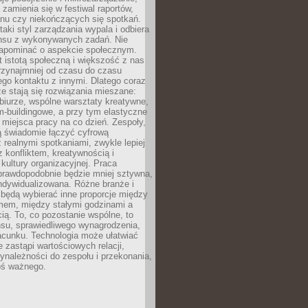
 zamienia się w festiwal raportów,
anu czy niekończących się spotkań.
taki styl zarządzania wypala i odbiera
nsu z wykonywanych zadań. Nie
apominać o aspekcie społecznym.
t istotą społeczną i większość z nas
rzynajmniej od czasu do czasu
go kontaktu z innymi. Dlatego coraz
ze stają się rozwiązania mieszane:
biurze, wspólne warsztaty kreatywne,
-buildingowe, a przy tym elastyczne
 miejsca pracy na co dzień. Zespoły,
ią świadomie łączyć cyfrową
 realnymi spotkaniami, zwykle lepiej
z konfliktem, kreatywnością i
ultury organizacyjnej. Praca
prawdopodobnie będzie mniej sztywna,
indywidualizowana. Różne branże i
będą wybierać inne proporcje między
mem, między stałymi godzinami a
ią. To, co pozostanie wspólne, to
nsu, sprawiedliwego wynagrodzenia,
acunku. Technologia może ułatwiać
e zastąpi wartościowych relacji,
ynależności do zespołu i przekonania,
oś ważnego.