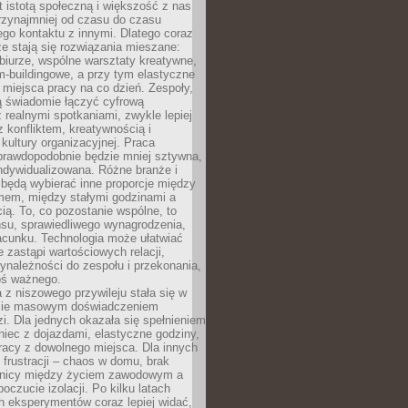
t istotą społeczną i większość z nas
rzynajmniej od czasu do czasu
go kontaktu z innymi. Dlatego coraz
ze stają się rozwiązania mieszane:
biurze, wspólne warsztaty kreatywne,
-buildingowe, a przy tym elastyczne
 miejsca pracy na co dzień. Zespoły,
ią świadomie łączyć cyfrową
 realnymi spotkaniami, zwykle lepiej
z konfliktem, kreatywnością i
ultury organizacyjnej. Praca
prawdopodobnie będzie mniej sztywna,
indywidualizowana. Różne branże i
będą wybierać inne proporcje między
mem, między stałymi godzinami a
ią. To, co pozostanie wspólne, to
nsu, sprawiedliwego wynagrodzenia,
acunku. Technologia może ułatwiać
e zastąpi wartościowych relacji,
ynależności do zespołu i przekonania,
oś ważnego.
 z niszowego przywileju stała się w
sie masowym doświadczeniem
zi. Dla jednych okazała się spełnieniem
iec z dojazdami, elastyczne godziny,
racy z dowolnego miejsca. Dla innych
 frustracji – chaos w domu, brak
anicy między życiem zawodowym a
oczucie izolacji. Po kilku latach
h eksperymentów coraz lepiej widać,