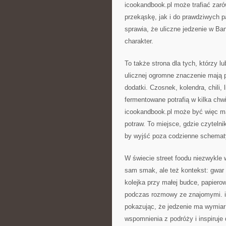
icookandbook.pl może trafiać zar
przekąskę, jak i do prawdziwych p
sprawia, że uliczne jedzenie w B
charakter.
To także strona dla tych, którzy l
ulicznej ogromne znaczenie mają 
dodatki. Czosnek, kolendra, chili,
fermentowane potrafią w kilka chw
icookandbook.pl może być więc ma
potraw. To miejsce, gdzie czytelnik
by wyjść poza codzienne schematy
W świecie street foodu niezwykle w
sam smak, ale też kontekst: gwar
kolejka przy małej budce, papiero
podczas rozmowy ze znajomymi. i
pokazując, że jedzenie ma wymiar
wspomnienia z podróży i inspiruje 