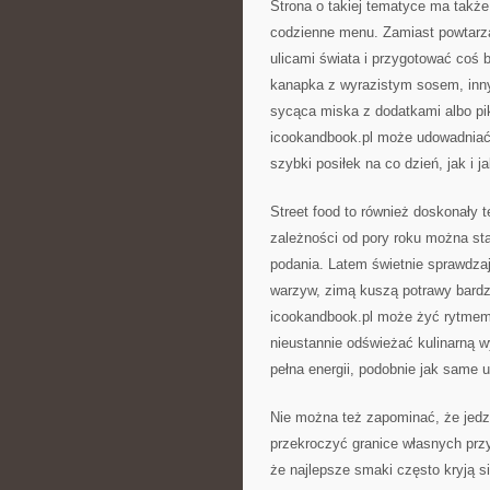
Strona o takiej tematyce ma także
codzienne menu. Zamiast powtarz
ulicami świata i przygotować coś
kanapka z wyrazistym sosem, inn
sycąca miska z dodatkami albo pi
icookandbook.pl może udowadniać,
szybki posiłek na co dzień, jak i
Street food to również doskonały 
zależności od pory roku można sta
podania. Latem świetnie sprawdzają
warzyw, zimą kuszą potrawy bardzi
icookandbook.pl może żyć rytmem 
nieustannie odświeżać kulinarną w
pełna energii, podobnie jak same ul
Nie można też zapominać, że jedz
przekroczyć granice własnych prz
że najlepsze smaki często kryją s