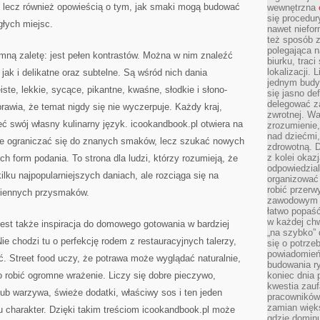
i, lecz również opowieścią o tym, jak smaki mogą budować
wewnętrzna
się procedur
głych miejsc.
nawet niefor
też sposób z
polegająca n
mną zaletę: jest pełen kontrastów. Można w nim znaleźć
biurku, trac
lokalizacji.
 jak i delikatne oraz subtelne. Są wśród nich dania
jednym budy
ste, lekkie, sycące, pikantne, kwaśne, słodkie i słono-
się jasno def
delegować za
awia, że temat nigdy się nie wyczerpuje. Każdy kraj,
zwrotnej. Wa
eć swój własny kulinarny język. icookandbook.pl otwiera na
zrozumienie,
nad dziećmi,
 nie ograniczać się do znanych smaków, lecz szukać nowych
zdrowotną. 
z kolei okazj
h form podania. To strona dla ludzi, którzy rozumieją, że
odpowiedzial
ilku najpopularniejszych daniach, ale rozciąga się na
organizować 
robić przer
dziennych przysmaków.
zawodowym a
łatwo popaść
w każdej ch
est także inspiracja do domowego gotowania w bardziej
„na szybko”
e chodzi tu o perfekcję rodem z restauracyjnych talerzy,
się o potrz
powiadomień,
. Street food uczy, że potrawa może wyglądać naturalnie,
budowania ry
to robić ogromne wrażenie. Liczy się dobre pieczywo,
koniec dnia
kwestia zauf
ub warzywa, świeże dodatki, właściwy sos i ten jeden
pracowników
zamian więk
u charakter. Dzięki takim treściom icookandbook.pl może
gdzie dominu