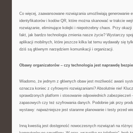
Co więcej, zaawansowane rozwiązania umożliwiają generowanie e
identyfikatorów i kodów QR, które można skanować w trakcie wej
rozwiązanie, eliminujące kolejki i niepotrzebny chaos. Przy okaz
fakt, jak bardzo technologia zmienia nasze życie? Wystarczy spo
aplikacji mobilnych, które jeszcze kilka lat temu wydawały się ty
dziś są głównym narzędziem komunikacji i organizacji.
Obawy organizatorów – czy technologia jest naprawdę bezpi
Wiadomo, że jednym z głównych obaw jest możliwość awarii syst
oznacza koniec z cyfrowymi rozwiązaniami? Absolutnie nie! Kluc
sprawdzonych platform i stosowanie odpowiednich zabezpieczeń —
zapasowych czy też szyfrowania danych. Podobnie jak przy produk
wystawy: najważniejsze jest staranne planowanie i testy przed w
Inną kwestią jest dostępność nowoczesnych rozwiązań na różnyc
komputerów po smartfony. W erze „wszystko na telefonie”, brak tak