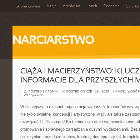
Akcje
Archiwum
Lasek
Redakcja
Strona główna
Spis Tre
NARCIARSTWO
CIĄŻA I MACIERZYŃSTWO: KLUC
INFORMACJE DLA PRZYSZŁYCH 
POSTED BY ADMIN
POSTED ON CZE - 19 - 2025
MOŻLIWOŚĆ 
WYŁĄCZONA
W dzisiejszych czasach organizacja wydarzeń, koncertów czy 
nie tylko świetnej koncepcji i artystycznej wizji, ale także zast
rozwiązań IT. Dlaczego? Bo technologia stała się nieodłącznym
promowania i sprawnego zarządzania dużymi wydarzeniami. Bez ni
np. szybkie sprzedaże biletów, kontrolę dostępu czy też komplek