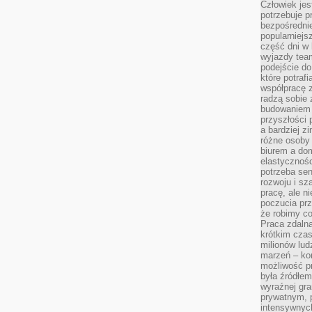
Człowiek jes
potrzebuje p
bezpośrednie
popularniejs
część dni w 
wyjazdy team
podejście do
które potraf
współpracę z
radzą sobie 
budowaniem k
przyszłości 
a bardziej z
różne osoby 
biurem a do
elastycznośc
potrzeba se
rozwoju i sz
pracę, ale ni
poczucia prz
że robimy c
Praca zdalna
krótkim cza
milionów lud
marzeń – kon
możliwość p
była źródłem
wyraźnej gr
prywatnym, p
intensywnyc