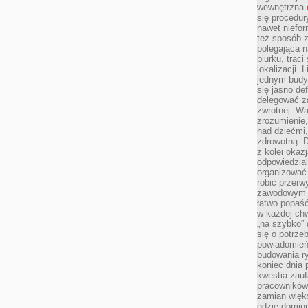
wewnętrzna
się procedur
nawet niefor
też sposób z
polegająca n
biurku, trac
lokalizacji.
jednym budy
się jasno def
delegować za
zwrotnej. Wa
zrozumienie,
nad dziećmi,
zdrowotną. 
z kolei okazj
odpowiedzial
organizować 
robić przer
zawodowym a
łatwo popaść
w każdej ch
„na szybko”
się o potrz
powiadomień,
budowania ry
koniec dnia
kwestia zauf
pracowników
zamian więk
gdzie dominu