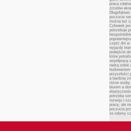
praca zdalna
zrzutów ekr
Długofalowo 
poczucie se
można też z
Człowiek jes
potrzebuje p
bezpośrednie
popularniejs
część dni w 
wyjazdy team
podejście do
które potraf
współpracę z
radzą sobie 
budowaniem k
przyszłości 
a bardziej z
różne osoby 
biurem a do
elastycznośc
potrzeba se
rozwoju i sz
pracę, ale ni
poczucia prz
że robimy c