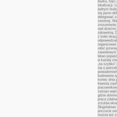
biurku, trac
lokalizacji.
jednym budy
się jasno def
delegować za
zwrotnej. Wa
zrozumienie,
nad dziećmi,
zdrowotną. 
z kolei okazj
odpowiedzial
organizować 
robić przer
zawodowym a
łatwo popaść
w każdej ch
„na szybko”
się o potrz
powiadomień,
budowania ry
koniec dnia
kwestia zauf
pracowników
zamian więk
gdzie dominu
praca zdalna
zrzutów ekr
Długofalowo 
poczucie se
można też z