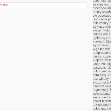
obecności fi
wykonywać zd
ETLENIU
procesów adm
kreatywnych 
się odpowied
Spotkania pr
dokumenty p
wykorzystują
systemy do 
jednak wiele
tęsknotę za
kawie, krótk
wyjazdami in
więc nie tyle
„rozproszon
biurze, częś
krajach. W t
jasne zasady
dostępni, ja
dokumentować
pominięty. D
baz wiedzy,
zrozumiałych
osobom szybk
organizacji.
wewnętrzna
się procedur
nawet niefor
też sposób z
polegająca n