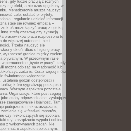
i sens, gdy ludzie pracują z różnych
 Liczy się efekt, a nie czas spędzony w
nku. Menedżerowie muszą nauczyć
iniować cele, ustalać priorytety,
dania i regularnie udzielać informacji
żna staje się również empatia –
 że ktoś może łączyć pracę z opieką
 inną strefą czasową czy sytuacją
Dla pracowników praca rozproszona to
a do większej autonomii, ale i
ności. Trzeba nauczyć się
własny dzień, dbać o higienę pracy,
wy, wyznaczać granice między życiem
 prywatnym. W przeciwnym razie
 w permanentne „bycie w pracy”, kiedy
wili można odpisać na wiadomość lub
 dokończyć zadanie. Coraz więcej mówi
ebie świadomego wyłączania
 ustalania godzin dostępności i
tuałów, które sygnalizują początek i
 pracy. Ważnym aspektem pozostaje
ania. Organizacje, które postrzegają
 jako osoby odpowiedzialne, zyskują w
sze zaangażowanie i lojalność. Tam,
je podejrzenie i mikrozarządzanie,
 zamienia się w festiwal raportów,
anu czy niekończących się spotkań.
taki styl zarządzania wypala i odbiera
nsu z wykonywanych zadań. Nie
apominać o aspekcie społecznym.