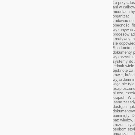
że przyszłoś
ani w całkow
modelach hy
organizacji 
zadawać sob
obecności fi
wykonywać zd
procesów adm
kreatywnych 
się odpowied
Spotkania pr
dokumenty p
wykorzystują
systemy do 
jednak wiele
tęsknotę za
kawie, krótk
wyjazdami in
więc nie tyle
„rozproszon
biurze, częś
krajach. W t
jasne zasady
dostępni, ja
dokumentować
pominięty. D
baz wiedzy,
zrozumiałych
osobom szybk
organizacji.