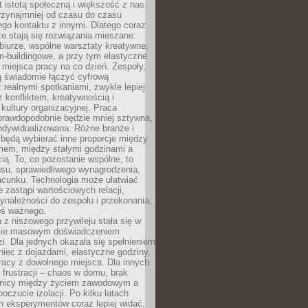
t istotą społeczną i większość z nas
rzynajmniej od czasu do czasu
go kontaktu z innymi. Dlatego coraz
ze stają się rozwiązania mieszane:
biurze, wspólne warsztaty kreatywne,
-buildingowe, a przy tym elastyczne
 miejsca pracy na co dzień. Zespoły,
ią świadomie łączyć cyfrową
 realnymi spotkaniami, zwykle lepiej
z konfliktem, kreatywnością i
ultury organizacyjnej. Praca
prawdopodobnie będzie mniej sztywna,
indywidualizowana. Różne branże i
będą wybierać inne proporcje między
mem, między stałymi godzinami a
ią. To, co pozostanie wspólne, to
nsu, sprawiedliwego wynagrodzenia,
acunku. Technologia może ułatwiać
e zastąpi wartościowych relacji,
ynależności do zespołu i przekonania,
oś ważnego.
 z niszowego przywileju stała się w
sie masowym doświadczeniem
zi. Dla jednych okazała się spełnieniem
iec z dojazdami, elastyczne godziny,
racy z dowolnego miejsca. Dla innych
 frustracji – chaos w domu, brak
anicy między życiem zawodowym a
oczucie izolacji. Po kilku latach
h eksperymentów coraz lepiej widać,