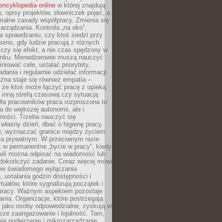
encyklopedia online
w której znajdują
y, opisy projektów, słowniczek pojęć, a
malne zasady współpracy. Zmienia się
arządzania. Kontrola „na oko”,
a sprawdzaniu, czy ktoś siedzi przy
i sens, gdy ludzie pracują z różnych
 Liczy się efekt, a nie czas spędzony w
nku. Menedżerowie muszą nauczyć
iniować cele, ustalać priorytety,
dania i regularnie udzielać informacji
żna staje się również empatia –
 że ktoś może łączyć pracę z opieką
 inną strefą czasową czy sytuacją
Dla pracowników praca rozproszona to
a do większej autonomii, ale i
ności. Trzeba nauczyć się
własny dzień, dbać o higienę pracy,
wy, wyznaczać granice między życiem
 prywatnym. W przeciwnym razie
 w permanentne „bycie w pracy”, kiedy
wili można odpisać na wiadomość lub
 dokończyć zadanie. Coraz więcej mówi
ebie świadomego wyłączania
 ustalania godzin dostępności i
tuałów, które sygnalizują początek i
 pracy. Ważnym aspektem pozostaje
ania. Organizacje, które postrzegają
 jako osoby odpowiedzialne, zyskują w
sze zaangażowanie i lojalność. Tam,
je podejrzenie i mikrozarządzanie,