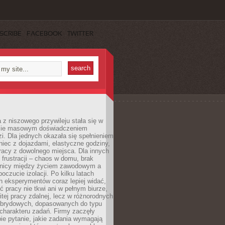
SCRIBE
FACEBOOK
TWITTER
 z niszowego przywileju stała się w
sie masowym doświadczeniem
zi. Dla jednych okazała się spełnieniem
iec z dojazdami, elastyczne godziny,
racy z dowolnego miejsca. Dla innych
 frustracji – chaos w domu, brak
anicy między życiem zawodowym a
oczucie izolacji. Po kilku latach
h eksperymentów coraz lepiej widać,
ć pracy nie tkwi ani w pełnym biurze,
itej pracy zdalnej, lecz w różnorodnych
brydowych, dopasowanych do typu
i charakteru zadań. Firmy zaczęły
ie pytanie, jakie zadania wymagają