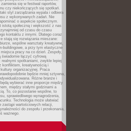
 zamienia się w festiwal raportów,
anu czy niekończących się spotkań.
taki styl zarządzania wypala i odbiera
nsu z wykonywanych zadań. Nie
apominać o aspekcie społecznym.
t istotą społeczną i większość z nas
rzynajmniej od czasu do czasu
go kontaktu z innymi. Dlatego coraz
ze stają się rozwiązania mieszane:
biurze, wspólne warsztaty kreatywne,
-buildingowe, a przy tym elastyczne
 miejsca pracy na co dzień. Zespoły,
ią świadomie łączyć cyfrową
 realnymi spotkaniami, zwykle lepiej
z konfliktem, kreatywnością i
ultury organizacyjnej. Praca
prawdopodobnie będzie mniej sztywna,
indywidualizowana. Różne branże i
będą wybierać inne proporcje między
mem, między stałymi godzinami a
ią. To, co pozostanie wspólne, to
nsu, sprawiedliwego wynagrodzenia,
acunku. Technologia może ułatwiać
e zastąpi wartościowych relacji,
ynależności do zespołu i przekonania,
oś ważnego.