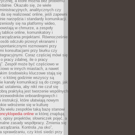
zycznej, a które można bez problemu
alnie. Okazało się, że wiele
inistracyjnych, analitycznych czy
da się realizować online, jeśli zapewni
nie narzędzia i standardy komunikacji.
zeniosły się na platformy wideo,
owstają w chmurze, a zespoły
 tablice online, komunikatory i
zarządzania projektami. Równocześnie
 osób odczuło przesyt ekranami i
 spontanicznymi rozmowami przy
imi konsultacjami przy biurku czy
tegracyjnymi. Coraz częściej mówi się
 o pracy zdalnej, ile o pracy
ej”. Zespół może być częściowo w
ciowo w innych miastach, a nawet
akim środowisku kluczowe stają się
: o której godzinie wszyscy są
kie kanały komunikacji są do czego, jak
 ustalenia, aby nikt nie czuł się
obrą praktyką jest tworzenie wspólnych
 przewodników onboardingowych i
 instrukcji, które ułatwiają nowym
ie wdrożenie się w kulturę
 Dla wielu zespołów taką bazę stanowi
encyklopedia online
w której znajdują
y, opisy projektów, słowniczek pojęć, a
malne zasady współpracy. Zmienia się
arządzania. Kontrola „na oko”,
a sprawdzaniu, czy ktoś siedzi przy