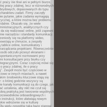
ć pracy nie tkwi ani w pełnym biurze,
itej pracy zdalnej, lecz w różnorodnych
brydowych, dopasowanych do typu
i charakteru zadań. Firmy zaczęły
ie pytanie, jakie zadania wymagają
zycznej, a które można bez problemu
alnie. Okazało się, że wiele
inistracyjnych, analitycznych czy
da się realizować online, jeśli zapewni
nie narzędzia i standardy komunikacji.
zeniosły się na platformy wideo,
owstają w chmurze, a zespoły
 tablice online, komunikatory i
zarządzania projektami. Równocześnie
 osób odczuło przesyt ekranami i
 spontanicznymi rozmowami przy
imi konsultacjami przy biurku czy
tegracyjnymi. Coraz częściej mówi się
 o pracy zdalnej, ile o pracy
ej”. Zespół może być częściowo w
ciowo w innych miastach, a nawet
akim środowisku kluczowe stają się
: o której godzinie wszyscy są
kie kanały komunikacji są do czego, jak
 ustalenia, aby nikt nie czuł się
obrą praktyką jest tworzenie wspólnych
 przewodników onboardingowych i
 instrukcji, które ułatwiają nowym
ie wdrożenie się w kulturę
 Dla wielu zespołów taką bazę stanowi