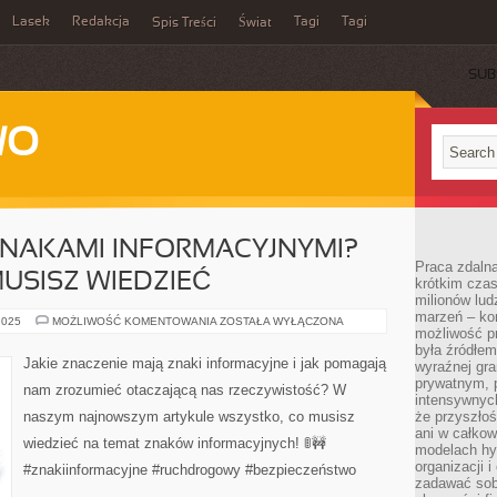
Lasek
Redakcja
Tagi
Tagi
Spis Treści
Świat
SUB
WO
ZNAKAMI INFORMACYJNYMI?
Praca zdalna
USISZ WIEDZIEĆ
krótkim cza
milionów lud
marzeń – kon
O
2025
MOŻLIWOŚĆ KOMENTOWANIA
ZOSTAŁA WYŁĄCZONA
możliwość p
CO
CHODZI
była źródłem
Z
Jakie znaczenie mają znaki informacyjne i jak pomagają
wyraźnej gr
ZNAKAMI
INFORMACYJNYMI?
prywatnym, p
nam zrozumieć otaczającą nas rzeczywistość? W
WSZYSTKO,
intensywnyc
CO
naszym najnowszym artykule wszystko, co musisz
że przyszłoś
MUSISZ
WIEDZIEĆ
ani w całkow
wiedzieć na temat znaków informacyjnych! 🚦🚧
modelach hy
organizacji 
#znakiinformacyjne #ruchdrogowy #bezpieczeństwo
zadawać sob