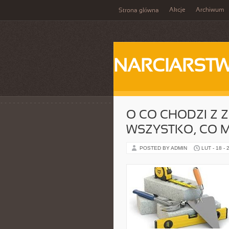
Akcje
Archiwum
Strona główna
NARCIARST
O CO CHODZI Z 
WSZYSTKO, CO M
POSTED BY ADMIN
LUT - 18 - 