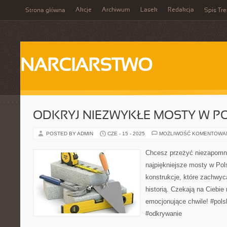
Akcje
Archiwum
Lasek
Redakcja
Strona główna
Spis Tre
NARCIARSTWO
ODKRYJ NIEZWYKŁE MOSTY W P
POSTED BY ADMIN
CZE - 15 - 2025
MOŻLIWOŚĆ KOMENTOWA
Chcesz przeżyć niezapomn
najpiękniejsze mosty w Pol
konstrukcje, które zachwycą
historią. Czekają na Ciebie
emocjonujące chwile! #pol
#odkrywanie