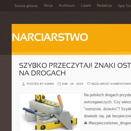
Akcje
Archiwum
Lasek
Redakcja
Strona główna
Spis Tre
NARCIARSTWO
SZYBKO PRZECZYTAJ! ZNAKI O
NA DROGACH
POSTED BY ADMIN
KWI - 26 - 2025
MOŻLIWOŚĆ KOMENTOWA
Na polskich drogach przyd
ostrzegawczych. Czy wies
"ostrożnie, dziecko"? Szybk
dowiedz się, jak bezpieczni
🚘 #bezpieczeństwo_drogo